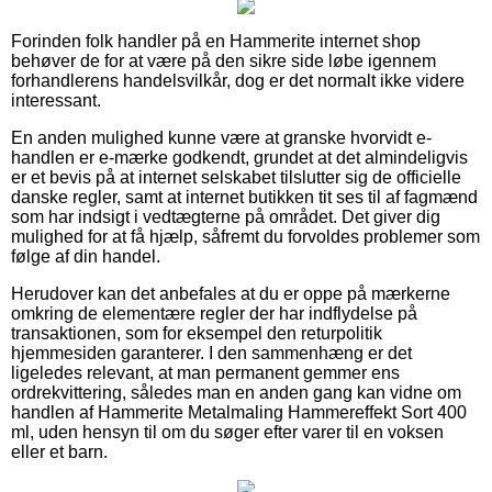
Forinden folk handler på en Hammerite internet shop
behøver de for at være på den sikre side løbe igennem
forhandlerens handelsvilkår, dog er det normalt ikke videre
interessant.
En anden mulighed kunne være at granske hvorvidt e-
handlen er e-mærke godkendt, grundet at det almindeligvis
er et bevis på at internet selskabet tilslutter sig de officielle
danske regler, samt at internet butikken tit ses til af fagmænd
som har indsigt i vedtægterne på området. Det giver dig
mulighed for at få hjælp, såfremt du forvoldes problemer som
følge af din handel.
Herudover kan det anbefales at du er oppe på mærkerne
omkring de elementære regler der har indflydelse på
transaktionen, som for eksempel den returpolitik
hjemmesiden garanterer. I den sammenhæng er det
ligeledes relevant, at man permanent gemmer ens
ordrekvittering, således man en anden gang kan vidne om
handlen af Hammerite Metalmaling Hammereffekt Sort 400
ml, uden hensyn til om du søger efter varer til en voksen
eller et barn.