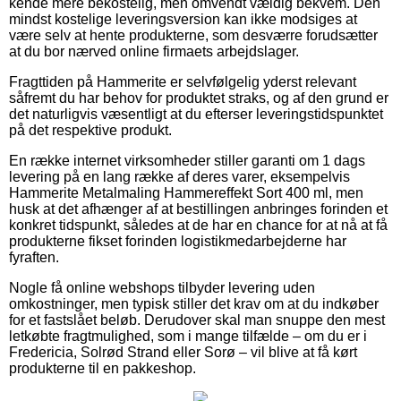
kende mere bekostelig, men omvendt vældig bekvem. Den
mindst kostelige leveringsversion kan ikke modsiges at
være selv at hente produkterne, som desværre forudsætter
at du bor nærved online firmaets arbejdslager.
Fragttiden på Hammerite er selvfølgelig yderst relevant
såfremt du har behov for produktet straks, og af den grund er
det naturligvis væsentligt at du efterser leveringstidspunktet
på det respektive produkt.
En række internet virksomheder stiller garanti om 1 dags
levering på en lang række af deres varer, eksempelvis
Hammerite Metalmaling Hammereffekt Sort 400 ml, men
husk at det afhænger af at bestillingen anbringes forinden et
konkret tidspunkt, således at de har en chance for at nå at få
produkterne fikset forinden logistikmedarbejderne har
fyraften.
Nogle få online webshops tilbyder levering uden
omkostninger, men typisk stiller det krav om at du indkøber
for et fastslået beløb. Derudover skal man snuppe den mest
letkøbte fragtmulighed, som i mange tilfælde – om du er i
Fredericia, Solrød Strand eller Sorø – vil blive at få kørt
produkterne til en pakkeshop.