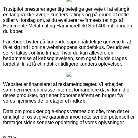
Trustpilot præsterer egentlig belejlige genveje til at eftergå
en lang række øvrige kunders ratings og på grund af dette
stiller vi forslag om, at du evaluerer e-firmaets ratings af
Hammerite Metalmaling Hammereffekt Sort 400 ml forinden
du køber.
Facebook byder på lignende super pålidelige genveje til at
få et kig ind i online webshoppens kundefokus. Derudover
ser vi faktisk online firmaer hvor du kan aflevere en
bedømmelse af købsoplevelsen, som også burde drages
fordel af til at få et indblik i tidligere kunders oplevelser.
Websitet er finansieret af reklameindtægter. Vi arbejder
sammen med en masse internet forhandlere da vi formidler
deres produkter, og tjener honorar såfremt en bruger fra
vores hjemmeside foretager et indkøb.
Data om produkter og e-shops værnes om ofte, men det er
umuligt for os at give garantier imod rettelser der potentielt er
foretaget siden seneste opdatering af vores oplysninger.