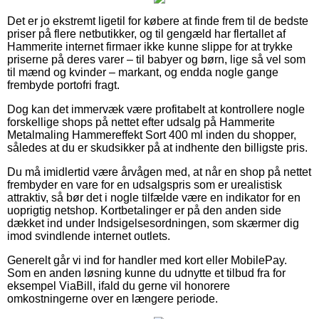
Det er jo ekstremt ligetil for købere at finde frem til de bedste
priser på flere netbutikker, og til gengæld har flertallet af
Hammerite internet firmaer ikke kunne slippe for at trykke
priserne på deres varer – til babyer og børn, lige så vel som
til mænd og kvinder – markant, og endda nogle gange
frembyde portofri fragt.
Dog kan det immervæk være profitabelt at kontrollere nogle
forskellige shops på nettet efter udsalg på Hammerite
Metalmaling Hammereffekt Sort 400 ml inden du shopper,
således at du er skudsikker på at indhente den billigste pris.
Du må imidlertid være årvågen med, at når en shop på nettet
frembyder en vare for en udsalgspris som er urealistisk
attraktiv, så bør det i nogle tilfælde være en indikator for en
uoprigtig netshop. Kortbetalinger er på den anden side
dækket ind under Indsigelsesordningen, som skærmer dig
imod svindlende internet outlets.
Generelt går vi ind for handler med kort eller MobilePay.
Som en anden løsning kunne du udnytte et tilbud fra for
eksempel ViaBill, ifald du gerne vil honorere
omkostningerne over en længere periode.