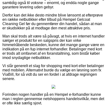
samtidig også til voksne – enormt, og endda nogle gange
garantere levering uden gebyr.
Derfor kan det ikke desto mindre blive lønsomt at efterprøve
en række netbutikker efter tilbud på Hempel Gelcoat
Cleaning Gel før du gennemfører din handel, sådan at man
er skudsikker på at modtage den mest attraktive pris.
Man skal trods alt være så påvagt, at hvis en internet handler
sælger et produkt for en salgspris der kan virke
himmelråbende beskeden, kunne det mange gange være en
indikation på en fup internet forhandler. Betalinger med kort
er trods alt omfavnet af en foranstaltning, som bistår køber
imod snydagtige netbutikker.
Vi slår generelt et slag for shopping med kort eller betalinger
med mobilen. Alternativt burde du vælge en løsning som fx
ViaBill, for så vidt du ser en fordel i at afdrage regningen
senere.
Forinden nogen handler på en Hempel e-forhandler kunne
man i reglen gennemse netshoppens handelsvilkår, men det
er ofte ikke særlig sjovt.