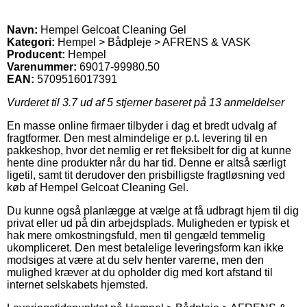
Navn:
Hempel Gelcoat Cleaning Gel
Kategori:
Hempel > Bådpleje > AFRENS & VASK
Producent:
Hempel
Varenummer:
69017-99980.50
EAN:
5709516017391
Vurderet til
3.7
ud af 5 stjerner baseret på
13
anmeldelser
En masse online firmaer tilbyder i dag et bredt udvalg af
fragtformer. Den mest almindelige er p.t. levering til en
pakkeshop, hvor det nemlig er ret fleksibelt for dig at kunne
hente dine produkter når du har tid. Denne er altså særligt
ligetil, samt tit derudover den prisbilligste fragtløsning ved
køb af Hempel Gelcoat Cleaning Gel.
Du kunne også planlægge at vælge at få udbragt hjem til dig
privat eller ud på din arbejdsplads. Muligheden er typisk et
hak mere omkostningsfuld, men til gengæld temmelig
ukompliceret. Den mest betalelige leveringsform kan ikke
modsiges at være at du selv henter varerne, men den
mulighed kræver at du opholder dig med kort afstand til
internet selskabets hjemsted.