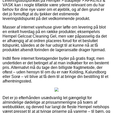
Leveringstidspunktet på Hempel > Bådpleje > AFRENS &
VASK kan i nogle tilfælde være yderst relevant om du har
behov for dine nye varer om et øjeblik, og af den grund er
det jo fornuftigt at du tjekker det estimerede
leveringstidspunkt på det vedkommende produkt.
Masser af internet varehuse giver løfte om levering på blot
en enkelt hverdag på en række produkter, eksempelvis
Hempel Gelcoat Cleaning Gel, men vær påpasselig da det
er afhængig af at ordren placeres forud for et besluttet
tidspunkt, således at de har udsigt til at kunne nå at få
produktet afsendt forinden de lageransatte drager hjemad.
Indtil flere internet foretagender byder på gratis fragt, men
undertiden er det betinget af at man indkøber for en bestemt
pris. Alternativt må du tage den billigste fragtmetode, der
oftest – uden hensyn til om du er nær Kolding, Kalundborg
eller Sorø – vil blive at få dem til at bringe din bestilling til et
afhentningssted.
Det er jo efterhånden usædvanlig let gængeligt for
almindelige dødelige at prissammenligne på tværs af
webbutikker, og derved har langt de fleste Hempel netshops
været presset til at at tvinge priserne på varerne – til børn, og