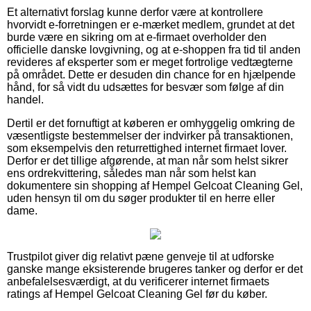
Et alternativt forslag kunne derfor være at kontrollere
hvorvidt e-forretningen er e-mærket medlem, grundet at det
burde være en sikring om at e-firmaet overholder den
officielle danske lovgivning, og at e-shoppen fra tid til anden
revideres af eksperter som er meget fortrolige vedtægterne
på området. Dette er desuden din chance for en hjælpende
hånd, for så vidt du udsættes for besvær som følge af din
handel.
Dertil er det fornuftigt at køberen er omhyggelig omkring de
væsentligste bestemmelser der indvirker på transaktionen,
som eksempelvis den returrettighed internet firmaet lover.
Derfor er det tillige afgørende, at man når som helst sikrer
ens ordrekvittering, således man når som helst kan
dokumentere sin shopping af Hempel Gelcoat Cleaning Gel,
uden hensyn til om du søger produkter til en herre eller
dame.
Trustpilot giver dig relativt pæne genveje til at udforske
ganske mange eksisterende brugeres tanker og derfor er det
anbefalelsesværdigt, at du verificerer internet firmaets
ratings af Hempel Gelcoat Cleaning Gel før du køber.