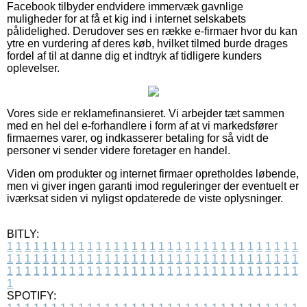
Facebook tilbyder endvidere immervæk gavnlige
muligheder for at få et kig ind i internet selskabets
pålidelighed. Derudover ses en række e-firmaer hvor du kan
ytre en vurdering af deres køb, hvilket tilmed burde drages
fordel af til at danne dig et indtryk af tidligere kunders
oplevelser.
Vores side er reklamefinansieret. Vi arbejder tæt sammen
med en hel del e-forhandlere i form af at vi markedsfører
firmaernes varer, og indkasserer betaling for så vidt de
personer vi sender videre foretager en handel.
Viden om produkter og internet firmaer opretholdes løbende,
men vi giver ingen garanti imod reguleringer der eventuelt er
iværksat siden vi nyligst opdaterede de viste oplysninger.
BITLY:
1
1
1
1
1
1
1
1
1
1
1
1
1
1
1
1
1
1
1
1
1
1
1
1
1
1
1
1
1
1
1
1
1
1
1
1
1
1
1
1
1
1
1
1
1
1
1
1
1
1
1
1
1
1
1
1
1
1
1
1
1
1
1
1
1
1
1
1
1
1
1
1
1
1
1
1
1
1
1
1
1
1
1
1
1
1
1
1
1
1
1
1
1
1
1
1
1
1
1
1
SPOTIFY: