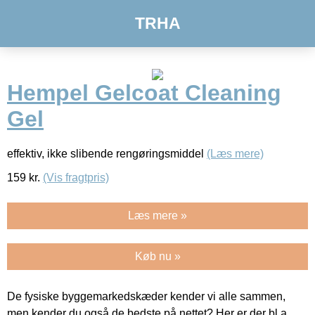
TRHA
Hempel Gelcoat Cleaning
Gel
effektiv, ikke slibende rengøringsmiddel
(Læs mere)
159
kr.
(Vis fragtpris)
Læs mere »
Køb nu »
De fysiske byggemarkedskæder kender vi alle sammen,
men kender du også de bedste på nettet? Her er der bl.a.