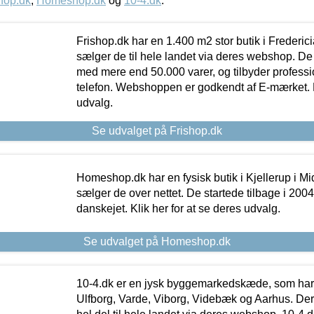
hop.dk
,
Homeshop.dk
og
10-4.dk
.
Frishop.dk har en 1.400 m2 stor butik i Frederic
sælger de til hele landet via deres webshop. De h
med mere end 50.000 varer, og tilbyder professi
telefon. Webshoppen er godkendt af E-mærket. Kl
udvalg.
Se udvalget på Frishop.dk
Homeshop.dk har en fysisk butik i Kjellerup i Mid
sælger de over nettet. De startede tilbage i 200
danskejet. Klik her for at se deres udvalg.
Se udvalget på Homeshop.dk
10-4.dk er en jysk byggemarkedskæde, som har 
Ulfborg, Varde, Viborg, Videbæk og Aarhus. De