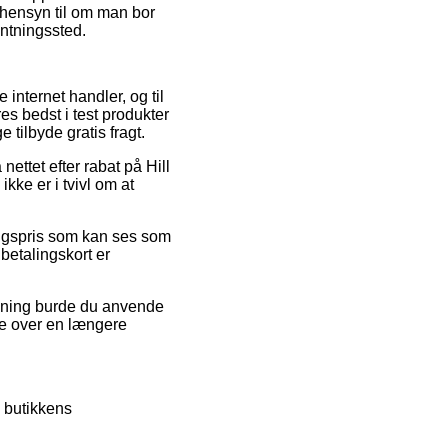
en hensyn til om man bor
hentningssted.
internet handler, og til
res bedst i test produkter
 tilbyde gratis fragt.
ettet efter rabat på Hill
kke er i tvivl om at
salgspris som kan ses som
betalingskort er
øsning burde du anvende
ne over en længere
 butikkens