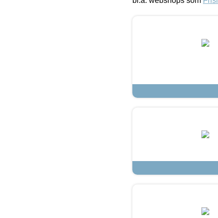
bl.a. webshops som
Fris