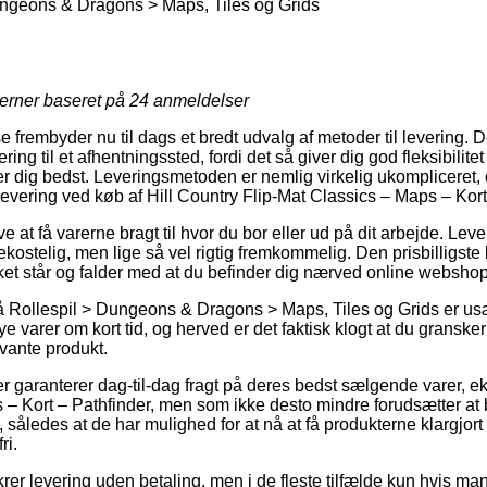
ngeons & Dragons > Maps, Tiles og Grids
jerner baseret på
24
anmeldelser
 frembyder nu til dags et bredt udvalg af metoder til levering. 
ng til et afhentningssted, fordi det så giver dig god fleksibilitet
er dig bedst. Leveringsmetoden er nemlig virkelig ukompliceret, 
 levering ved køb af Hill Country Flip-Mat Classics – Maps – Kort
 at få varerne bragt til hvor du bor eller ud på dit arbejde. Leve
kostelig, men lige så vel rigtig fremkommelig. Den prisbilligste
ilket står og falder med at du befinder dig nærved online websh
Rollespil > Dungeons & Dragons > Maps, Tiles og Grids er usæd
ye varer om kort tid, og herved er det faktisk klogt at du gransk
evante produkt.
r garanterer dag-til-dag fragt på deres bedst sælgende varer, e
 – Kort – Pathfinder, men som ikke desto mindre forudsætter at 
, således at de har mulighed for at nå at få produkterne klargjort 
ri.
ikrer levering uden betaling, men i de fleste tilfælde kun hvis m