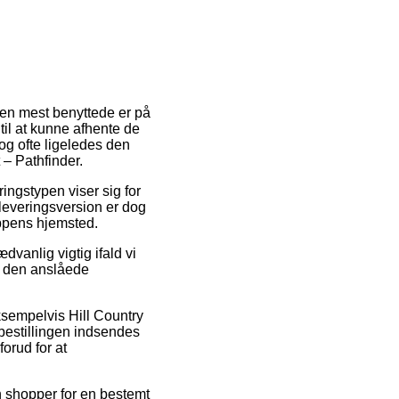
Den mest benyttede er på
 til at kunne afhente de
og ofte ligeledes den
 – Pathfinder.
ringstypen viser sig for
 leveringsversion er dog
oppens hjemsted.
vanlig vigtig ifald vi
er den anslåede
ksempelvis Hill Country
bestillingen indsendes
forud for at
an shopper for en bestemt