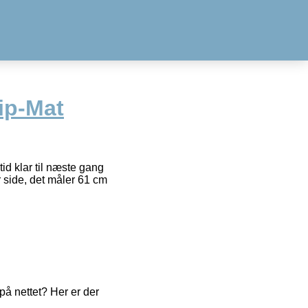
lip-Mat
id klar til næste gang
r side, det måler 61 cm
å nettet? Her er der