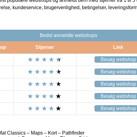
t populære webshops og anmeldt dem med stjerner fra 1 til 5 ud
rrelse, kundeservice, brugervenlighed, betingelser, leveringsfor
Bedst anmeldte webshops
op
Stjerner
Link
Besøg webshop
Besøg webshop
Besøg webshop
Besøg webshop
Besøg webshop
Mat Classics – Maps – Kort – Pathfinder