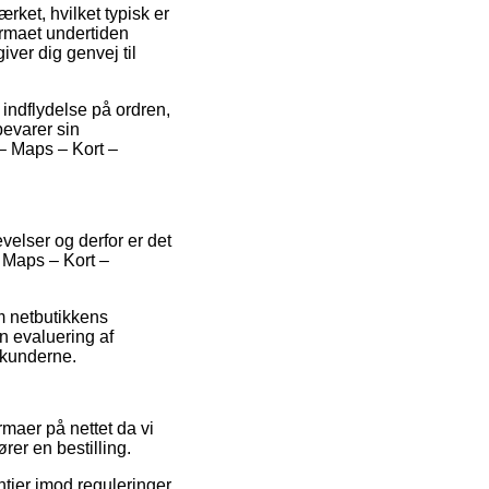
rket, hvilket typisk er
irmaet undertiden
ver dig genvej til
 indflydelse på ordren,
bevarer sin
 – Maps – Kort –
velser og derfor er det
– Maps – Kort –
m netbutikkens
n evaluering af
 kunderne.
maer på nettet da vi
rer en bestilling.
ntier imod reguleringer