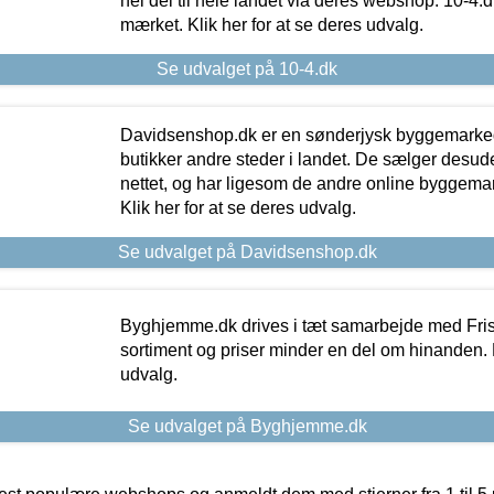
hel del til hele landet via deres webshop. 10-4.d
mærket. Klik her for at se deres udvalg.
Se udvalget på 10-4.dk
Davidsenshop.dk er en sønderjysk byggemark
butikker andre steder i landet. De sælger desud
nettet, og har ligesom de andre online byggemar
Klik her for at se deres udvalg.
Se udvalget på Davidsenshop.dk
Byghjemme.dk drives i tæt samarbejde med Fris
sortiment og priser minder en del om hinanden. K
udvalg.
Se udvalget på Byghjemme.dk