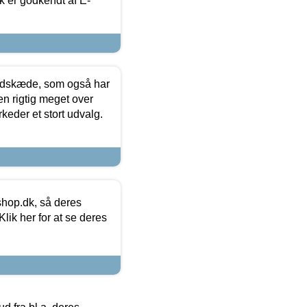
k er godkendt af E-
edskæde, som også har
en rigtig meget over
keder et stort udvalg.
hop.dk, så deres
lik her for at se deres