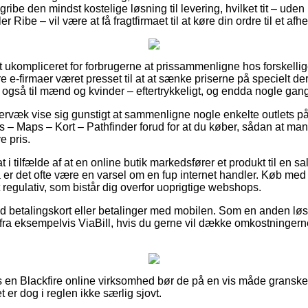
u gribe den mindst kostelige løsning til levering, hvilket tit – ud
r Ribe – vil være at få fragtfirmaet til at køre din ordre til et af
 ukompliceret for forbrugerne at prissammenligne hos forskellige 
re e-firmaer været presset til at at sænke priserne på specielt de
 også til mænd og kvinder – eftertrykkeligt, og endda nogle gange
væk vise sig gunstigt at sammenligne nogle enkelte outlets på n
 – Maps – Kort – Pathfinder forud for at du køber, sådan at man i
e pris.
 i tilfælde af at en online butik markedsfører et produkt til en 
 er det ofte være en varsel om en fup internet handler. Køb med 
et regulativ, som bistår dig overfor uoprigtige webshops.
 med betalingskort eller betalinger med mobilen. Som en anden l
 fra eksempelvis ViaBill, hvis du gerne vil dække omkostninger
s en Blackfire online virksomhed bør de på en vis måde granske
t er dog i reglen ikke særlig sjovt.