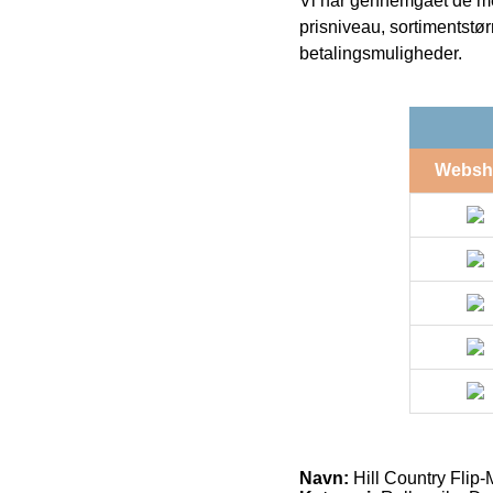
Vi har gennemgået de mes
prisniveau, sortimentstø
betalingsmuligheder.
Websh
Navn:
Hill Country Flip-