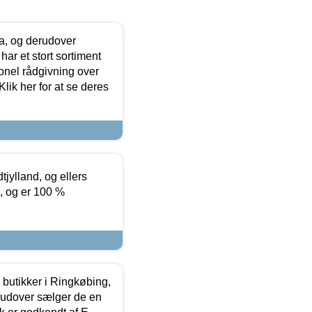
ia, og derudover
ar et stort sortiment
onel rådgivning over
ik her for at se deres
tjylland, og ellers
4, og er 100 %
butikker i Ringkøbing,
rudover sælger de en