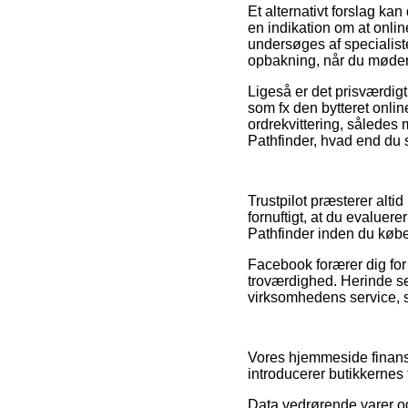
Et alternativt forslag ka
en indikation om at onlin
undersøges af specialist
opbakning, når du møder u
Ligeså er det prisværdigt
som fx den bytteret onlin
ordrekvittering, således 
Pathfinder, hvad end du s
Trustpilot præsterer alti
fornuftigt, at du evaluer
Pathfinder inden du købe
Facebook forærer dig for
troværdighed. Herinde se
virksomhedens service, s
Vores hjemmeside finansi
introducerer butikkernes 
Data vedrørende varer og