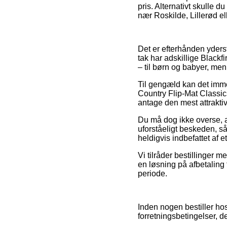
pris. Alternativt skulle d
nær Roskilde, Lillerød elle
Det er efterhånden yderst
tak har adskillige Blackfi
– til børn og babyer, men
Til gengæld kan det immer
Country Flip-Mat Classics
antage den mest attraktiv
Du må dog ikke overse, at
uforståeligt beskeden, så
heldigvis indbefattet af 
Vi tilråder bestillinger
en løsning på afbetaling
periode.
Inden nogen bestiller ho
forretningsbetingelser, de