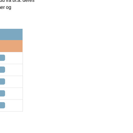
 fra bl.a. deres
mer og