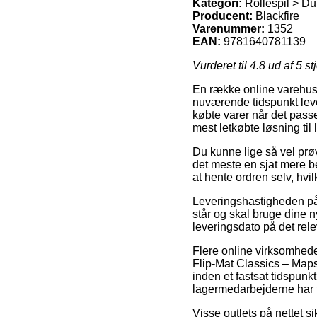
Kategori:
Rollespil > Du
Producent:
Blackfire
Varenummer:
1352
EAN:
9781640781139
Vurderet til
4.8
ud af 5 st
En række online varehuse
nuværende tidspunkt leveri
købte varer når det pass
mest letkøbte løsning til
Du kunne lige så vel prøve
det meste en sjat mere be
at hente ordren selv, hv
Leveringshastigheden på 
står og skal bruge dine n
leveringsdato på det rel
Flere online virksomhede
Flip-Mat Classics – Maps
inden et fastsat tidspunkt
lagermedarbejderne har f
Visse outlets på nettet s