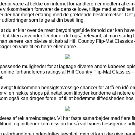
n derfor være at tjekke om internet forhandleren er medlem af e-mæ
e virksomheden forsvarer de danske love, tillige med at online f
er der har meget erfaring med de gældende bestemmelser. Det gi
dfordringer som følge af din bestilling.
 at du er klar over de mest betydningsfulde forhold der kan have
e butikken anvender. Derfor er det også relevant, at man stadig 
man senere kan påvise sit køb af Hill Country Flip-Mat Classics
øger en vare til en herre eller dame.
d passende muligheder for at iagttage diverse andre køberes ople
er online forhandlerens ratings af Hill Country Flip-Mat Classics 
r.
 øvrigt fuldkommen hensigtsmæssige chancer for at få en idé o
r vi en række shops på nettet som tilbyder kunderne at notere e
om også kan drages fordel af til at bedømme tilfredsheden hos
eres af reklameindtægter. Vi har faste samarbejder med flere fir
tilbud, og indtjener kommission for så vidt vores besøgende udfø
 e-forhandlere understøttes jævnligt, men vi kan ikke give gara