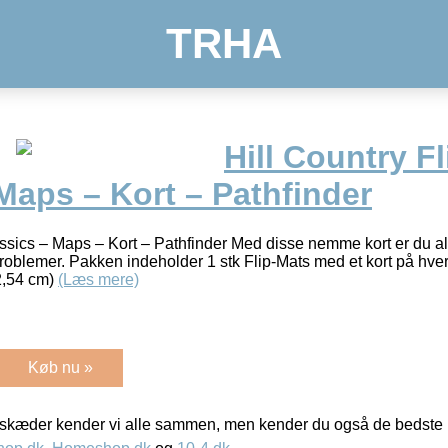
TRHA
Hill Country F
Maps – Kort – Pathfinder
assics – Maps – Kort – Pathfinder Med disse nemme kort er du alt
 problemer. Pakken indeholder 1 stk Flip-Mats med et kort på hve
2,54 cm)
(Læs mere)
Køb nu »
kæder kender vi alle sammen, men kender du også de bedste p