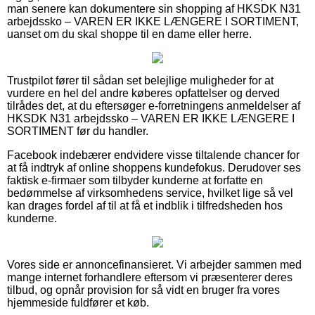
man senere kan dokumentere sin shopping af HKSDK N31
arbejdssko – VAREN ER IKKE LÆNGERE I SORTIMENT,
uanset om du skal shoppe til en dame eller herre.
Trustpilot fører til sådan set belejlige muligheder for at
vurdere en hel del andre køberes opfattelser og derved
tilrådes det, at du eftersøger e-forretningens anmeldelser af
HKSDK N31 arbejdssko – VAREN ER IKKE LÆNGERE I
SORTIMENT før du handler.
Facebook indebærer endvidere visse tiltalende chancer for
at få indtryk af online shoppens kundefokus. Derudover ses
faktisk e-firmaer som tilbyder kunderne at forfatte en
bedømmelse af virksomhedens service, hvilket lige så vel
kan drages fordel af til at få et indblik i tilfredsheden hos
kunderne.
Vores side er annoncefinansieret. Vi arbejder sammen med
mange internet forhandlere eftersom vi præsenterer deres
tilbud, og opnår provision for så vidt en bruger fra vores
hjemmeside fuldfører et køb.