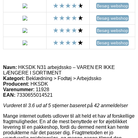
Besøg webshop
Besøg webshop
Besøg webshop
Besøg webshop
Navn:
HKSDK N31 arbejdssko – VAREN ER IKKE
LÆNGERE I SORTIMENT
Kategori:
Beklædning > Fodtøj > Arbejdssko
Producent:
HKSDK
Varenummer:
11928
EAN:
7330655014521
Vurderet til
3.6
ud af 5 stjerner baseret på
42
anmeldelser
Mange internet outlets udlover til alt held et hav af forskellige
fragtmuligheder. En af de mest benyttede er for øjeblikket
levering til en pakkeshop, fordi du dermed nemt kan hente
produkterne når det passer dig. Fragtmetoden er jo