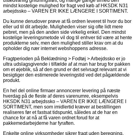
usædvanlig gnidningsløs, og mange gange tilmed den
mindst kostelige mulighed for fragt ved køb af HKSDK N31
arbejdssko – VAREN ER IKKE LÆNGERE I SORTIMENT.
Du kunne derudover prøve at få ordren leveret til hvor du bor
eller ud til dit arbejde. Muligheden viser sig ofte lidt mere
pebret, men på den anden side virkelig enkel. Den mindst
kostelige leveringsmetode vil dog til enhver tid være at hente
produkterne selv, men den mulighed stiller krav om at du
opholder dig nær internet webshoppens adresse.
Fragtperioden på Beklædning > Fodtøj > Arbejdssko er jo
ultra udslagsgivende i tilfælde af at man har brug for pakken
om et øjeblik, så af den grund er det selvsagt relevant at vi
besigtiger den estimerede leveringstid ved det pågældende
produkt.
En hel del online firmaer annoncerer levering på næste
hverdag på de fleste af deres varenumre, eksempelvis
HKSDK N31 arbejdssko – VAREN ER IKKE LÆNGERE I
SORTIMENT, men som imidlertid kræver at bestillingen
realiseres før et fastsat tidspunkt, således at de har en
chance for at nå at få varen ordnet forud for at
pakkemedarbejderne har fyraften.
Enkelte online virksomheder sikrer fragt uden beregning,