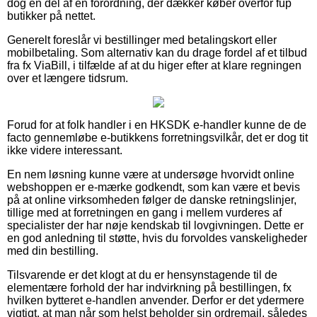
dog en del af en forordning, der dækker køber overfor fup
butikker på nettet.
Generelt foreslår vi bestillinger med betalingskort eller
mobilbetaling. Som alternativ kan du drage fordel af et tilbud
fra fx ViaBill, i tilfælde af at du higer efter at klare regningen
over et længere tidsrum.
Forud for at folk handler i en HKSDK e-handler kunne de de
facto gennemløbe e-butikkens forretningsvilkår, det er dog tit
ikke videre interessant.
En nem løsning kunne være at undersøge hvorvidt online
webshoppen er e-mærke godkendt, som kan være et bevis
på at online virksomheden følger de danske retningslinjer,
tillige med at forretningen en gang i mellem vurderes af
specialister der har nøje kendskab til lovgivningen. Dette er
en god anledning til støtte, hvis du forvoldes vanskeligheder
med din bestilling.
Tilsvarende er det klogt at du er hensynstagende til de
elementære forhold der har indvirkning på bestillingen, fx
hvilken bytteret e-handlen anvender. Derfor er det ydermere
vigtigt, at man når som helst beholder sin ordremail, således