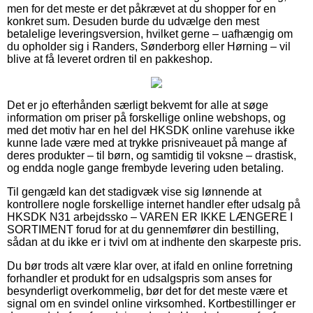
men for det meste er det påkrævet at du shopper for en
konkret sum. Desuden burde du udvælge den mest
betalelige leveringsversion, hvilket gerne – uafhængig om
du opholder sig i Randers, Sønderborg eller Hørning – vil
blive at få leveret ordren til en pakkeshop.
Det er jo efterhånden særligt bekvemt for alle at søge
information om priser på forskellige online webshops, og
med det motiv har en hel del HKSDK online varehuse ikke
kunne lade være med at trykke prisniveauet på mange af
deres produkter – til børn, og samtidig til voksne – drastisk,
og endda nogle gange frembyde levering uden betaling.
Til gengæld kan det stadigvæk vise sig lønnende at
kontrollere nogle forskellige internet handler efter udsalg på
HKSDK N31 arbejdssko – VAREN ER IKKE LÆNGERE I
SORTIMENT forud for at du gennemfører din bestilling,
sådan at du ikke er i tvivl om at indhente den skarpeste pris.
Du bør trods alt være klar over, at ifald en online forretning
forhandler et produkt for en udsalgspris som anses for
besynderligt overkommelig, bør det for det meste være et
signal om en svindel online virksomhed. Kortbestillinger er