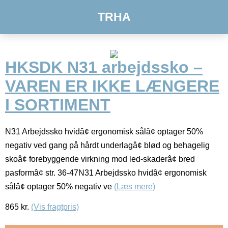
TRHA
HKSDK N31 arbejdssko –
VAREN ER IKKE LÆNGERE
I SORTIMENT
N31 Arbejdssko hvidâ¢ ergonomisk sålâ¢ optager 50%
negativ ved gang på hårdt underlagâ¢ blød og behagelig
skoâ¢ forebyggende virkning mod led-skaderâ¢ bred
pasformâ¢ str. 36-47N31 Arbejdssko hvidâ¢ ergonomisk
sålâ¢ optager 50% negativ ve
(Læs mere)
865
kr.
(Vis fragtpris)