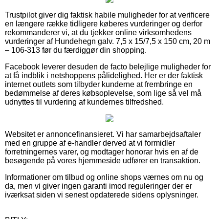
Trustpilot giver dig faktisk habile muligheder for at verificere
en længere række tidligere køberes vurderinger og derfor
rekommanderer vi, at du tjekker online virksomhedens
vurderinger af Hundehegn galv. 7,5 x 15/7,5 x 150 cm, 20 m
– 106-313 før du færdiggør din shopping.
Facebook leverer desuden de facto belejlige muligheder for
at få indblik i netshoppens pålidelighed. Her er der faktisk
internet outlets som tilbyder kunderne at frembringe en
bedømmelse af deres købsoplevelse, som lige så vel må
udnyttes til vurdering af kundernes tilfredshed.
Websitet er annoncefinansieret. Vi har samarbejdsaftaler
med en gruppe af e-handler derved at vi formidler
forretningernes varer, og modtager honorar hvis en af de
besøgende på vores hjemmeside udfører en transaktion.
Informationer om tilbud og online shops værnes om nu og
da, men vi giver ingen garanti imod reguleringer der er
iværksat siden vi senest opdaterede sidens oplysninger.