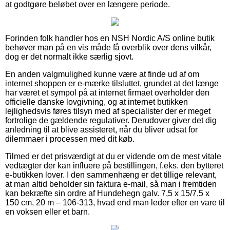
at godtgøre beløbet over en længere periode.
Forinden folk handler hos en NSH Nordic A/S online butik
behøver man på en vis måde få overblik over dens vilkår,
dog er det normalt ikke særlig sjovt.
En anden valgmulighed kunne være at finde ud af om
internet shoppen er e-mærke tilsluttet, grundet at det længe
har været et sympol på at internet firmaet overholder den
officielle danske lovgivning, og at internet butikken
lejlighedsvis føres tilsyn med af specialister der er meget
fortrolige de gældende regulativer. Derudover giver det dig
anledning til at blive assisteret, når du bliver udsat for
dilemmaer i processen med dit køb.
Tilmed er det prisværdigt at du er vidende om de mest vitale
vedtægter der kan influere på bestillingen, f.eks. den bytteret
e-butikken lover. I den sammenhæng er det tillige relevant,
at man altid beholder sin faktura e-mail, så man i fremtiden
kan bekræfte sin ordre af Hundehegn galv. 7,5 x 15/7,5 x
150 cm, 20 m – 106-313, hvad end man leder efter en vare til
en voksen eller et barn.