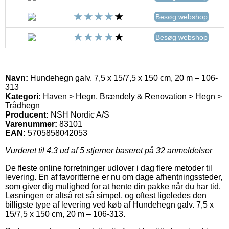
Besøg webshop
Besøg webshop
Navn:
Hundehegn galv. 7,5 x 15/7,5 x 150 cm, 20 m – 106-
313
Kategori:
Haven > Hegn, Brændely & Renovation > Hegn >
Trådhegn
Producent:
NSH Nordic A/S
Varenummer:
83101
EAN:
5705858042053
Vurderet til
4.3
ud af 5 stjerner baseret på
32
anmeldelser
De fleste online forretninger udlover i dag flere metoder til
levering. En af favoritterne er nu om dage afhentningssteder,
som giver dig mulighed for at hente din pakke når du har tid.
Løsningen er altså ret så simpel, og oftest ligeledes den
billigste type af levering ved køb af Hundehegn galv. 7,5 x
15/7,5 x 150 cm, 20 m – 106-313.