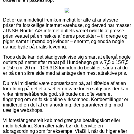
ordren til en pakkeshop.
Det er ualmindeligt fremkommeligt for alle at analysere
priser fra forskellige internet varehuse, og derved har masser
af NSH Nordic A/S internet outlets været nødt til at presse
prisniveauet på en række af deres produkter – til drenge og
piger, samt til mænd og kvinder – enormt, og endda nogle
gange byde på gratis levering.
Trods dette kan det stadigvæk vise sig smart at eftergå nogle
outlets på nettet efter rabat på Hundehegn galv. 7,5 x 15/7,5
x 150 cm, 20 m – 106-313 forinden du bestiller, sådan at du
er på den sikre side med at antage den mest attraktive pris.
Du må imidlertid være opmærksom på, at i tilfælde af at en
forretning på nettet afsætter en vare for en salgspris der kan
virke himmelråbende god, så burde det ofte være et
fingerpeg om en falsk online virksomhed. Kortbestillinger er
imidlertid en del af en anordning, der garanterer dig imod
uærlige webshops.
Vi foreslår generelt køb med gængse betalingskort eller
mobilbetaling. Som alternativ bør du benytte en
afdragsordning som for eksempel ViaBill, når du higer efter