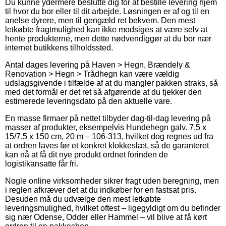
Du kunne ydermere beslutte dig for at bestille levering hjem
til hvor du bor eller til dit arbejde. Løsningen er af og til en
anelse dyrere, men til gengæld ret bekvem. Den mest
letkøbte fragtmulighed kan ikke modsiges at være selv at
hente produkterne, men dette nødvendiggør at du bor nær
internet butikkens tilholdssted.
Antal dages levering på Haven > Hegn, Brændely &
Renovation > Hegn > Trådhegn kan være vældig
udslagsgivende i tilfælde af at du mangler pakken straks, så
med det formål er det ret så afgørende at du tjekker den
estimerede leveringsdato på den aktuelle vare.
En masse firmaer på nettet tilbyder dag-til-dag levering på
masser af produkter, eksempelvis Hundehegn galv. 7,5 x
15/7,5 x 150 cm, 20 m – 106-313, hvilket dog regnes ud fra
at ordren laves før et konkret klokkeslæt, så de garanteret
kan nå at få dit nye produkt ordnet forinden de
logistikansatte får fri.
Nogle online virksomheder sikrer fragt uden beregning, men
i reglen afkræver det at du indkøber for en fastsat pris.
Desuden må du udvælge den mest letkøbte
leveringsmulighed, hvilket oftest – ligegyldigt om du befinder
sig nær Odense, Odder eller Hammel – vil blive at få kørt