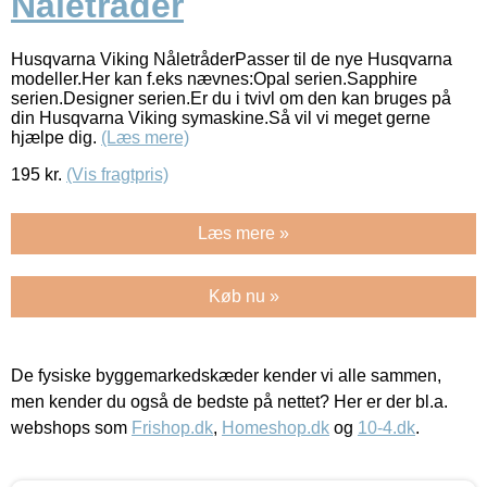
Nåletråder
Husqvarna Viking NåletråderPasser til de nye Husqvarna
modeller.Her kan f.eks nævnes:Opal serien.Sapphire
serien.Designer serien.Er du i tvivl om den kan bruges på
din Husqvarna Viking symaskine.Så vil vi meget gerne
hjælpe dig.
(Læs mere)
195
kr.
(Vis fragtpris)
Læs mere »
Køb nu »
De fysiske byggemarkedskæder kender vi alle sammen,
men kender du også de bedste på nettet? Her er der bl.a.
webshops som
Frishop.dk
,
Homeshop.dk
og
10-4.dk
.