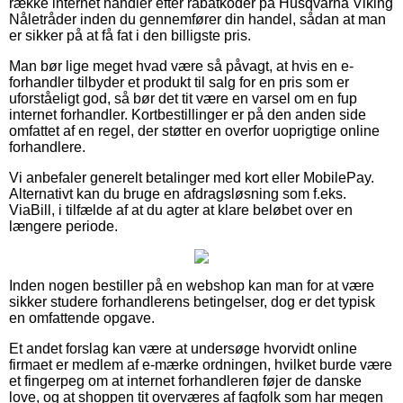
række internet handler efter rabatkoder på Husqvarna Viking
Nåletråder inden du gennemfører din handel, sådan at man
er sikker på at få fat i den billigste pris.
Man bør lige meget hvad være så påvagt, at hvis en e-
forhandler tilbyder et produkt til salg for en pris som er
uforståeligt god, så bør det tit være en varsel om en fup
internet forhandler. Kortbestillinger er på den anden side
omfattet af en regel, der støtter en overfor uoprigtige online
forhandlere.
Vi anbefaler generelt betalinger med kort eller MobilePay.
Alternativt kan du bruge en afdragsløsning som f.eks.
ViaBill, i tilfælde af at du agter at klare beløbet over en
længere periode.
Inden nogen bestiller på en webshop kan man for at være
sikker studere forhandlerens betingelser, dog er det typisk
en omfattende opgave.
Et andet forslag kan være at undersøge hvorvidt online
firmaet er medlem af e-mærke ordningen, hvilket burde være
et fingerpeg om at internet forhandleren føjer de danske
love, og at shoppen tit overværes af fagfolk som har megen