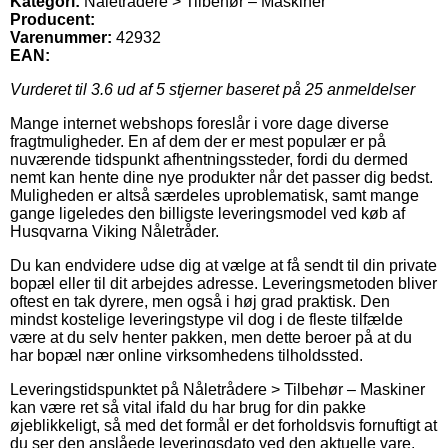
Kategori:
Nåletrådere > Tilbehør – Maskiner
Producent:
Varenummer:
42932
EAN:
Vurderet til
3.6
ud af 5 stjerner baseret på
25
anmeldelser
Mange internet webshops foreslår i vore dage diverse
fragtmuligheder. En af dem der er mest populær er på
nuværende tidspunkt afhentningssteder, fordi du dermed
nemt kan hente dine nye produkter når det passer dig bedst.
Muligheden er altså særdeles uproblematisk, samt mange
gange ligeledes den billigste leveringsmodel ved køb af
Husqvarna Viking Nåletråder.
Du kan endvidere udse dig at vælge at få sendt til din private
bopæl eller til dit arbejdes adresse. Leveringsmetoden bliver
oftest en tak dyrere, men også i høj grad praktisk. Den
mindst kostelige leveringstype vil dog i de fleste tilfælde
være at du selv henter pakken, men dette beroer på at du
har bopæl nær online virksomhedens tilholdssted.
Leveringstidspunktet på Nåletrådere > Tilbehør – Maskiner
kan være ret så vital ifald du har brug for din pakke
øjeblikkeligt, så med det formål er det forholdsvis fornuftigt at
du ser den anslåede leveringsdato ved den aktuelle vare.