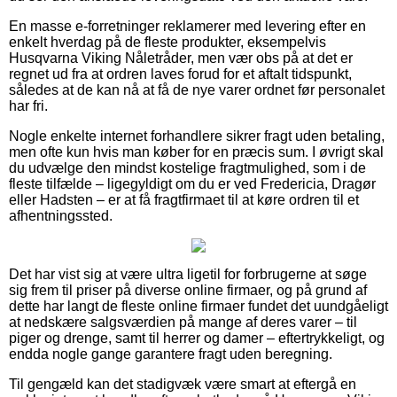
En masse e-forretninger reklamerer med levering efter en
enkelt hverdag på de fleste produkter, eksempelvis
Husqvarna Viking Nåletråder, men vær obs på at det er
regnet ud fra at ordren laves forud for et aftalt tidspunkt,
således at de kan nå at få de nye varer ordnet før personalet
har fri.
Nogle enkelte internet forhandlere sikrer fragt uden betaling,
men ofte kun hvis man køber for en præcis sum. I øvrigt skal
du udvælge den mindst kostelige fragtmulighed, som i de
fleste tilfælde – ligegyldigt om du er ved Fredericia, Dragør
eller Hadsten – er at få fragtfirmaet til at køre ordren til et
afhentningssted.
Det har vist sig at være ultra ligetil for forbrugerne at søge
sig frem til priser på diverse online firmaer, og på grund af
dette har langt de fleste online firmaer fundet det uundgåeligt
at nedskære salgsværdien på mange af deres varer – til
piger og drenge, samt til herrer og damer – eftertrykkeligt, og
endda nogle gange garantere fragt uden beregning.
Til gengæld kan det stadigvæk være smart at eftergå en