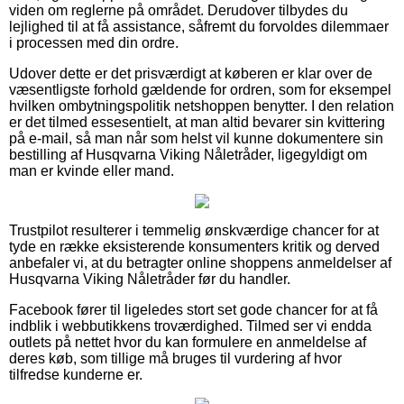
viden om reglerne på området. Derudover tilbydes du
lejlighed til at få assistance, såfremt du forvoldes dilemmaer
i processen med din ordre.
Udover dette er det prisværdigt at køberen er klar over de
væsentligste forhold gældende for ordren, som for eksempel
hvilken ombytningspolitik netshoppen benytter. I den relation
er det tilmed essesentielt, at man altid bevarer sin kvittering
på e-mail, så man når som helst vil kunne dokumentere sin
bestilling af Husqvarna Viking Nåletråder, ligegyldigt om
man er kvinde eller mand.
Trustpilot resulterer i temmelig ønskværdige chancer for at
tyde en række eksisterende konsumenters kritik og derved
anbefaler vi, at du betragter online shoppens anmeldelser af
Husqvarna Viking Nåletråder før du handler.
Facebook fører til ligeledes stort set gode chancer for at få
indblik i webbutikkens troværdighed. Tilmed ser vi endda
outlets på nettet hvor du kan formulere en anmeldelse af
deres køb, som tillige må bruges til vurdering af hvor
tilfredse kunderne er.