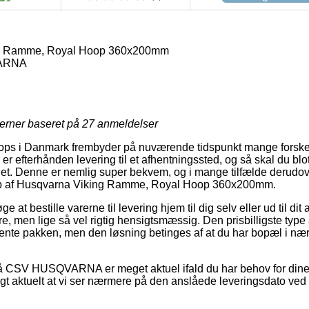
g Ramme, Royal Hoop 360x200mm
ARNA
jerner baseret på
27
anmeldelser
 i Danmark frembyder på nuværende tidspunkt mange forskell
r efterhånden levering til et afhentningssted, og så skal du blot
det. Denne er nemlig super bekvem, og i mange tilfælde derudov
b af Husqvarna Viking Ramme, Royal Hoop 360x200mm.
at bestille varerne til levering hjem til dig selv eller ud til dit
re, men lige så vel rigtig hensigtsmæssig. Den prisbilligste type 
hente pakken, men den løsning betinges af at du har bopæl i n
 CSV HUSQVARNA er meget aktuel ifald du har behov for dine n
ligt aktuelt at vi ser nærmere på den anslåede leveringsdato v