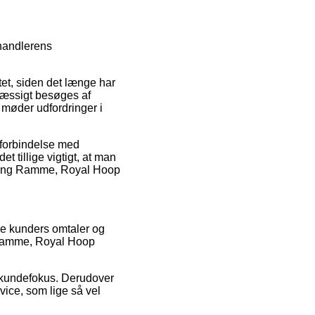
rhandlerens
tet, siden det længe har
emæssigt besøges af
u møder udfordringer i
i forbindelse med
 tillige vigtigt, at man
Viking Ramme, Royal Hoop
re kunders omtaler og
g Ramme, Royal Hoop
s kundefokus. Derudover
ice, som lige så vel