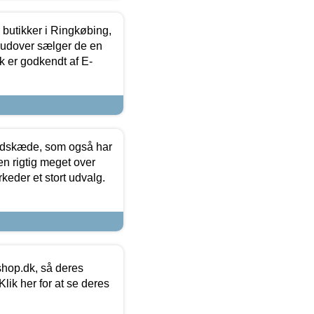
butikker i Ringkøbing,
rudover sælger de en
k er godkendt af E-
edskæde, som også har
en rigtig meget over
keder et stort udvalg.
hop.dk, så deres
lik her for at se deres