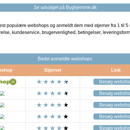
Se udvalget på Byghjemme.dk
t populære webshops og anmeldt dem med stjerner fra 1 til 5 ud
rrelse, kundeservice, brugervenlighed, betingelser, leveringsfor
Bedst anmeldte webshops
bshop
Stjerner
Link
Besøg websh
Besøg websh
Besøg websh
Besøg websh
Besøg websh