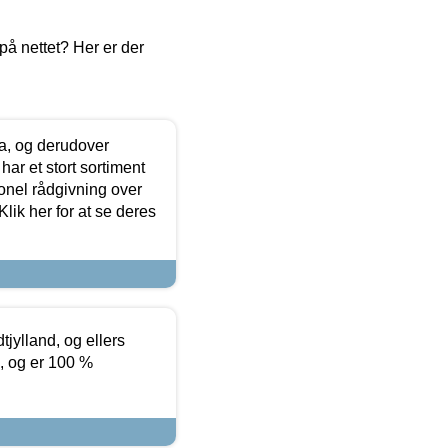
å nettet? Her er der
ia, og derudover
ar et stort sortiment
onel rådgivning over
ik her for at se deres
tjylland, og ellers
4, og er 100 %