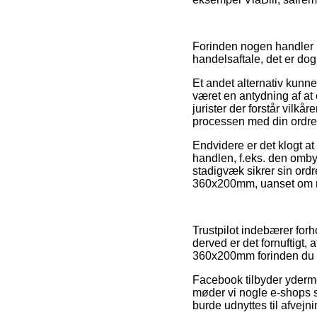
Forinden nogen handler p
handelsaftale, det er do
Et andet alternativ kunne
været en antydning af at
jurister der forstår vilk
processen med din ordre
Endvidere er det klogt at
handlen, f.eks. den omby
stadigvæk sikrer sin ord
360x200mm, uanset om man
Trustpilot indebærer for
derved er det fornuftig
360x200mm forinden du l
Facebook tilbyder yderme
møder vi nogle e-shops s
burde udnyttes til afvejn