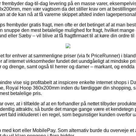
r frembyder dag-til-dag levering på en masse varer, eksempelv
00mm, men vær vagtsom da det stiller krav om at bestillingen 
n at de kan nå at få varerne skippet afsted inden lagerpersonalet
frembyder gratis fragt, men ofte er det betinget af at man besti
n snuppe den mest betalelige mulighed for fragt, hvilket mange
eller Sæby – vil blive at få fragtfirmaet til at køre din ordre til
et for enhver at sammenligne priser (via fx PriceRunner) i blandt
r af internet virksomheder fundet det uundgåeligt at mindske p
ger og drenge, samt også til herrer og damer – markant, og end
ndre vise sig profitabelt at inspicere enkelte internet shops i D
, Royal Hoop 360x200mm inden du færdiggør din shopping, såd
est betalelige pris.
 over, at i tilfælde af at en forhandler på nettet tilbyder produkter
rdentlig attraktiv, så burde det mange gange være et kendetegn p
ert fald inkluderet i en regel, som begunstiger kunden overfor 
 med kort eller MobilePay. Som alternativ burde du overveje et af
 du vil klare pengene i flere bidder.