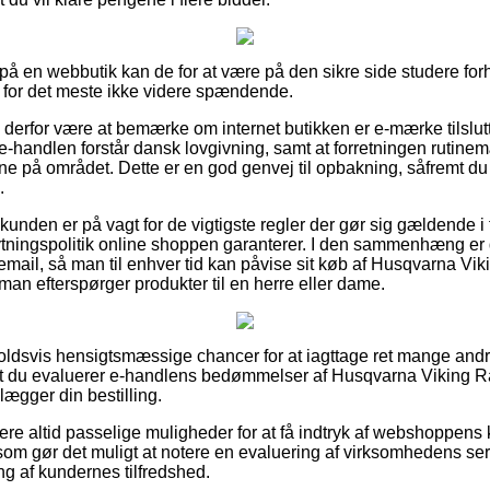
å en webbutik kan de for at være på den sikre side studere fo
g for det meste ikke videre spændende.
 derfor være at bemærke om internet butikken er e-mærke tilslut
 e-handlen forstår dansk lovgivning, samt at forretningen rutin
årene på området. Dette er en god genvej til opbakning, såfremt d
.
 kunden er på vagt for de vigtigste regler der gør sig gældende 
tningspolitik online shoppen garanterer. I den sammenhæng er det
remail, så man til enhver tid kan påvise sit køb af Husqvarna 
 efterspørger produkter til en herre eller dame.
holdsvis hensigtsmæssige chancer for at iagttage ret mange and
t, at du evaluerer e-handlens bedømmelser af Husqvarna Vikin
ægger din bestilling.
re altid passelige muligheder for at få indtryk af webshoppen
om gør det muligt at notere en evaluering af virksomhedens serv
ing af kundernes tilfredshed.