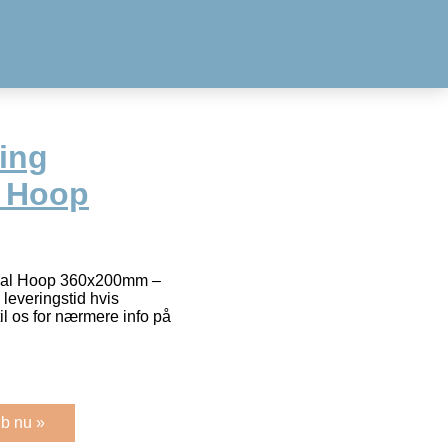
ing
 Hoop
yal Hoop 360x200mm –
everingstid hvis
til os for nærmere info på
b nu »