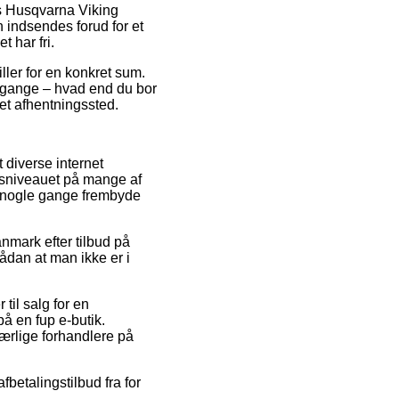
is Husqvarna Viking
indsendes forud for et
 har fri.
ller for en konkret sum.
 gange – hvad end du bor
 et afhentningssted.
 diverse internet
risniveauet på mange af
da nogle gange frembyde
anmark efter tilbud på
an at man ikke er i
 til salg for en
å en fup e-butik.
uærlige forhandlere på
betalingstilbud fra for