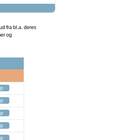
 fra bl.a. deres
mer og
op
op
op
op
op