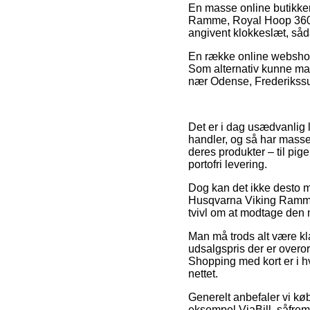
En masse online butikke
Ramme, Royal Hoop 360x2
angivent klokkeslæt, såda
En række online webshops 
Som alternativ kunne ma
nær Odense, Frederikssund 
Det er i dag usædvanlig l
handler, og så har masse
deres produkter – til pi
portofri levering.
Dog kan det ikke desto mi
Husqvarna Viking Ramme
tvivl om at modtage den m
Man må trods alt være klar
udsalgspris der er overo
Shopping med kort er i hv
nettet.
Generelt anbefaler vi køb
eksempel ViaBill, såfremt