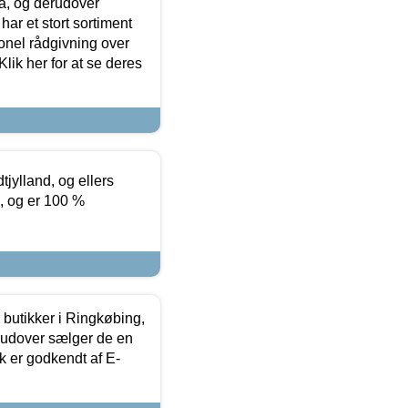
ia, og derudover
ar et stort sortiment
onel rådgivning over
ik her for at se deres
tjylland, og ellers
4, og er 100 %
butikker i Ringkøbing,
rudover sælger de en
k er godkendt af E-