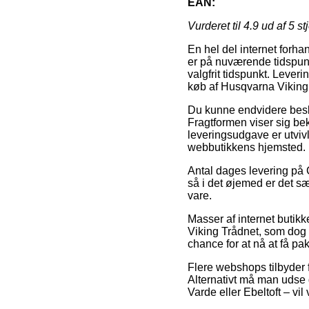
EAN:
Vurderet til
4.9
ud af 5 st
En hel del internet forha
er på nuværende tidspunkt
valgfrit tidspunkt. Lever
køb af Husqvarna Viking
Du kunne endvidere beslutt
Fragtformen viser sig be
leveringsudgave er utviv
webbutikkens hjemsted.
Antal dages levering på
så i det øjemed er det s
vare.
Masser af internet buti
Viking Trådnet, som dog 
chance for at nå at få pak
Flere webshops tilbyder f
Alternativt må man udse d
Varde eller Ebeltoft – vil