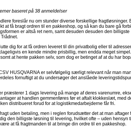
jerner baseret på
38
anmeldelser
ndlere foreslår nu om stunder diverse forskellige fragtløsninger
 at få bragt ordren til en pakkeshop, og så kan du bare gå forbi e
ingsformen er altså ret nem, samt desuden desuden den billigste l
 Trådnet.
e dig for at få ordren leveret til din privatbolig eller til adress
klageligvis en kende mindre prisbillig, men endda meget simpel. 
lsomt at hente pakken selv, som dog er betinget af at du har bo
 CSV HUSQVARNA er selvfølgelig særligt relevant når man mangl
ærdeles fornuftigt at du undersøger det anslåede leveringstidspu
kker præsterer 1 dags levering på mange af deres varenumre, e
antager at handlen gemmenføres før et aftalt klokkeslæt, med de
ken distribueret forud for at logistikmedarbejderne får fri.
ragt uden betaling, men i reglen forudsætter det at man aftager f
ig den billigste løsning til levering, hvilket ofte – uden hensyn 
 være at få fragtmanden til at bringe din ordre til en pakkeshop.