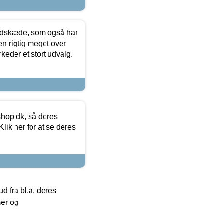
edskæde, som også har
en rigtig meget over
keder et stort udvalg.
hop.dk, så deres
lik her for at se deres
 fra bl.a. deres
mer og