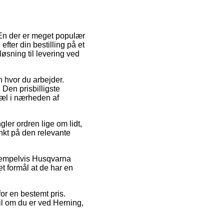
. En der er meget populær
fter din bestilling på et
øsning til levering ved
en hvor du arbejder.
Den prisbilligste
pæl i nærheden af
er ordren lige om lidt,
nkt på den relevante
ksempelvis Husqvarna
t formål at de har en
or en bestemt pris.
til om du er ved Herning,