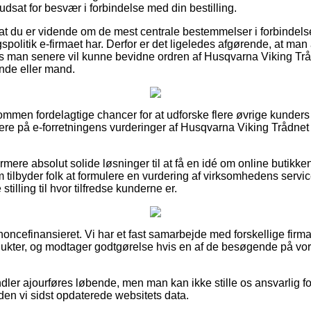
r udsat for besvær i forbindelse med din bestilling.
 at du er vidende om de mest centrale bestemmelser i forbindel
politik e-firmaet har. Derfor er det ligeledes afgørende, at man 
s man senere vil kunne bevidne ordren af Husqvarna Viking Tr
inde eller mand.
kommen fordelagtige chancer for at udforske flere øvrige kunders
mere på e-forretningens vurderinger af Husqvarna Viking Trådnet
ere absolut solide løsninger til at få en idé om online butik
 tilbyder folk at formulere en vurdering af virksomhedens servi
 stilling til hvor tilfredse kunderne er.
cefinansieret. Vi har et fast samarbejde med forskellige firmaer
odukter, og modtager godtgørelse hvis en af de besøgende på v
dler ajourføres løbende, men man kan ikke stille os ansvarlig fo
den vi sidst opdaterede websitets data.