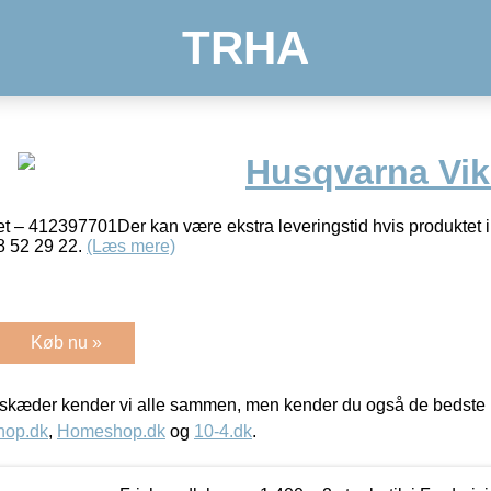
TRHA
Husqvarna Vik
 – 412397701Der kan være ekstra leveringstid hvis produktet ikk
8 52 29 22.
(Læs mere)
Køb nu »
kæder kender vi alle sammen, men kender du også de bedste p
hop.dk
,
Homeshop.dk
og
10-4.dk
.