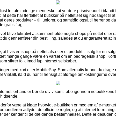
sløst for almindelige mennesker at vurdere prisniveauet i blandt f
af dette har flertallet af butikker på nettet set sig nødsaget til a
 deres produkter – til juniorer, og samtidig også til herrer og d
 gratis fragt.
evel blive lukrativt at sammenholde nogle shops på nettet efter
at du gennemfører din bestilling, således at du er garanteret at 
at hvis en shop på nettet afsætter et produkt til salg for en salg
ør det mange gange være en varsel om en bedragerisk shop. Kortbe
som sikrer folk imod fup internet selskaber.
illinger med kort eller MobilePay. Som alternativ kunne du drage 
l ViaBill, ifald du har til hensigt at afdrage omkostningerne over
ternet forhandler bør de utvivlsomt løbe igennem netbutikkens fo
phidsende.
erfor være at kigge hvorvidt e-butikken er medlem af e-mærket, h
forhandleren adlyder de officielle regler, og at internet forretni
er der kender til de gældende bestemmelser. Dette er desuden di