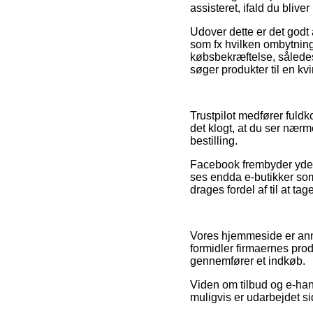
assisteret, ifald du blive
Udover dette er det godt
som fx hvilken ombytnings
købsbekræftelse, sålede
søger produkter til en kv
Trustpilot medfører fuld
det klogt, at du ser nær
bestilling.
Facebook frembyder yderm
ses endda e-butikker som
drages fordel af til at tage
Vores hjemmeside er annon
formidler firmaernes pr
gennemfører et indkøb.
Viden om tilbud og e-han
muligvis er udarbejdet si