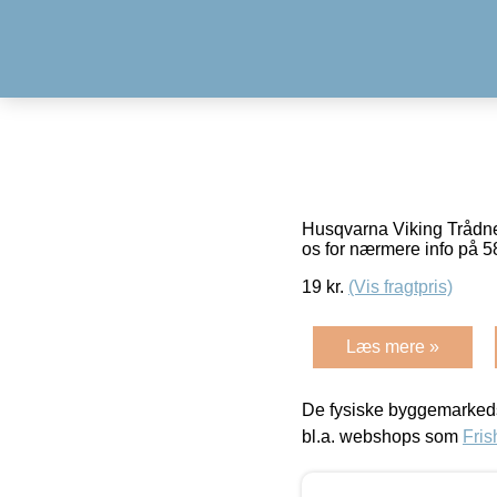
Husqvarna Viking Trådnet
os for nærmere info på 5
19
kr.
(Vis fragtpris)
Læs mere »
De fysiske byggemarkeds
bl.a. webshops som
Fris