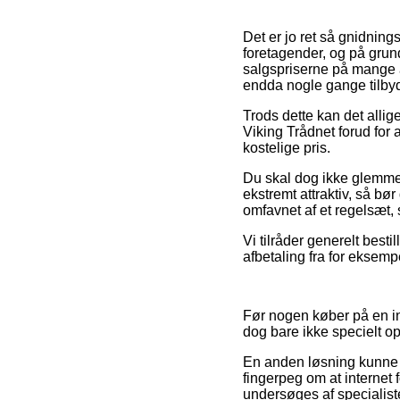
Det er jo ret så gnidning
foretagender, og på grund 
salgspriserne på mange af
endda nogle gange tilbyde
Trods dette kan det allig
Viking Trådnet forud for 
kostelige pris.
Du skal dog ikke glemme, 
ekstremt attraktiv, så b
omfavnet af et regelsæt, 
Vi tilråder generelt best
afbetaling fra for eksempe
Før nogen køber på en in
dog bare ikke specielt o
En anden løsning kunne d
fingerpeg om at internet 
undersøges af specialist