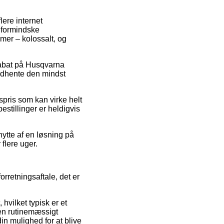
lere internet
t formindske
amer – kolossalt, og
 rabat på Husqvarna
indhente den mindst
spris som kan virke helt
stillinger er heldigvis
nytte af en løsning på
 flere uger.
rretningsaftale, det er
vilket typisk er et
ngen rutinemæssigt
n mulighed for at blive