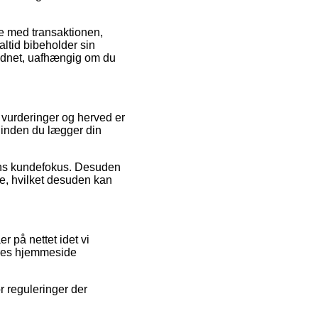
se med transaktionen,
altid bibeholder sin
ådnet, uafhængig om du
 vurderinger og herved er
 inden du lægger din
kens kundefokus. Desuden
ce, hvilket desuden kan
 på nettet idet vi
ores hjemmeside
r reguleringer der