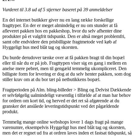
Vurderet til
3.8
ud af 5 stjerner baseret på
39
anmeldelser
En del internet butikker giver nu en lang række forskellige
fragttyper. En der er meget almindelig er nu om stunder at få
afleveret pakken hos en pakkeshop, hvor du selv afhenter dine
produkter på et valgfrit tidspunkt. Den er altså meget problemfri,
samt ofte endvidere den prisbilligste fragtmetode ved køb af
Hyggeligt hus med blåt tag og skorsten.
Du burde derudover tænke over at få pakken bragt til din bopæl
eller til når du er på job. Fragttypen viser sig en gang i mellem en
anelse mere pebret, men til gengæld temmelig ukompliceret. Den
billigste form for levering er dog at du selv henter pakken, som dog
stiller krav om at du bor tæt på netbutikkens bopæl.
Fragtperioden på Alm. bling-billeder > Bling og Delvist Dækkende
er selvfølgelig ualmindeligt væsentlig i tilfælde af at man har behov
for ordren om kort tid, og herved er det ret så afgørende at du
gransker det anslåede leveringstidspunkt ved det pågældende
produkt.
Temmelig mange online webshops lover 1 dags fragt på mange
varenumre, eksempelvis Hyggeligt hus med blåt tag og skorsten,
men det er regnet ud fra at ordren laves inden et fastsat tidspunkt, så