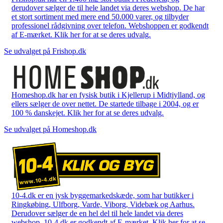
derudover sælger de til hele landet via deres webshop. De har
et stort sortiment med mere end 50.000 varer, og tilbyder
professionel rådgivning over telefon. Webshoppen er godkendt
af E-mærket. Klik her for at se deres udvalg.
Se udvalget på Frishop.dk
Homeshop.dk har en fysisk butik i Kjellerup i Midtjylland, og
ellers sælger de over nettet. De startede tilbage i 2004, og er
100 % danskejet. Klik her for at se deres udvalg.
Se udvalget på Homeshop.dk
10-4.dk er en jysk byggemarkedskæde, som har butikker i
Ringkøbing, Ulfborg, Varde, Viborg, Videbæk og Aarhus.
Derudover sælger de en hel del til hele landet via deres
webshop. 10-4.dk er godkendt af E-mærket. Klik her for at se