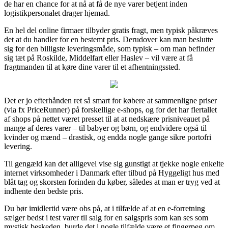
de har en chance for at nå at få de nye varer betjent inden
logistikpersonalet drager hjemad.
En hel del online firmaer tilbyder gratis fragt, men typisk påkræves
det at du handler for en bestemt pris. Derudover kan man beslutte
sig for den billigste leveringsmåde, som typisk – om man befinder
sig tæt på Roskilde, Middelfart eller Haslev – vil være at få
fragtmanden til at køre dine varer til et afhentningssted.
Det er jo efterhånden ret så smart for købere at sammenligne priser
(via fx PriceRunner) på forskellige e-shops, og for det har flertallet
af shops på nettet været presset til at at nedskære prisniveauet på
mange af deres varer – til babyer og børn, og endvidere også til
kvinder og mænd – drastisk, og endda nogle gange sikre portofri
levering.
Til gengæld kan det alligevel vise sig gunstigt at tjekke nogle enkelte
internet virksomheder i Danmark efter tilbud på Hyggeligt hus med
blåt tag og skorsten forinden du køber, således at man er tryg ved at
indhente den bedste pris.
Du bør imidlertid være obs på, at i tilfælde af at en e-forretning
sælger bedst i test varer til salg for en salgspris som kan ses som
mystisk beskeden, burde det i nogle tilfælde være et fingerpeg om