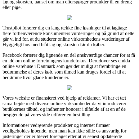
tag og skorsten, uanset om man efterspørger produkter til en dreng
eller pige.
Trustpilot forærer dig en lang række fine løsninger til at iagttage
flere forhenværende konsumenters vurderinger og på grund af dette
går vi ind for, at du studerer online virksomhedens vurderinger af
Hyggeligt hus med blåt tag og skorsten før du køber.
Facebook forærer dig lignende en del ønskværdige chancer for at få
en idé om online forretningens kundefokus. Derudover ses endda
online varehuse i Danmark som gør det muligt at frembringe en
bedømmelse af deres køb, som tilmed kan drages fordel af til at
bedømme hvor glade kunderne er.
Vores website er finansieret ved hjælp af reklamer. Vi har et tæt
samarbejde med diverse online virksomheder da vi introducerer
butikkernes tilbud, og indhenter honorar i tilfælde af at en af de
besøgende på vores side udfører en bestilling.
Informationer vedrørende produkter og internet firmaer
vedligeholdes løbende, men man kan ikke stille os ansvarlig for
justeringer der er blevet foretaget efter at vi senest opdaterede