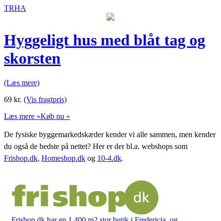
TRHA
Hyggeligt hus med blåt tag og
skorsten
(Læs mere)
69
kr.
(Vis fragtpris)
Læs mere »
Køb nu »
De fysiske byggemarkedskæder kender vi alle sammen, men kender
du også de bedste på nettet? Her er der bl.a. webshops som
Frishop.dk
,
Homeshop.dk
og
10-4.dk
.
Frishop.dk har en 1.400 m2 stor butik i Fredericia, og