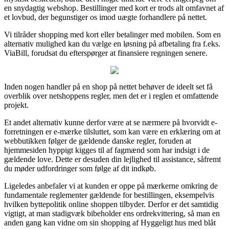
en snydagtig webshop. Bestillinger med kort er trods alt omfavnet af
et lovbud, der begunstiger os imod uægte forhandlere på nettet.
Vi tilråder shopping med kort eller betalinger med mobilen. Som en
alternativ mulighed kan du vælge en løsning på afbetaling fra f.eks.
ViaBill, forudsat du efterspørger at finansiere regningen senere.
Inden nogen handler på en shop på nettet behøver de ideelt set få
overblik over netshoppens regler, men det er i reglen et omfattende
projekt.
Et andet alternativ kunne derfor være at se nærmere på hvorvidt e-
forretningen er e-mærke tilsluttet, som kan være en erklæring om at
webbutikken følger de gældende danske regler, foruden at
hjemmesiden hyppigt kigges til af fagmænd som har indsigt i de
gældende love. Dette er desuden din lejlighed til assistance, såfremt
du møder udfordringer som følge af dit indkøb.
Ligeledes anbefaler vi at kunden er oppe på mærkerne omkring de
fundamentale reglementer gældende for bestillingen, eksempelvis
hvilken byttepolitik online shoppen tilbyder. Derfor er det samtidig
vigtigt, at man stadigvæk bibeholder ens ordrekvittering, så man en
anden gang kan vidne om sin shopping af Hyggeligt hus med blåt