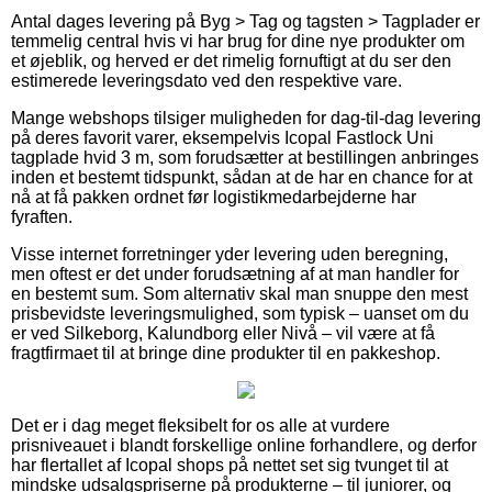
Antal dages levering på Byg > Tag og tagsten > Tagplader er
temmelig central hvis vi har brug for dine nye produkter om
et øjeblik, og herved er det rimelig fornuftigt at du ser den
estimerede leveringsdato ved den respektive vare.
Mange webshops tilsiger muligheden for dag-til-dag levering
på deres favorit varer, eksempelvis Icopal Fastlock Uni
tagplade hvid 3 m, som forudsætter at bestillingen anbringes
inden et bestemt tidspunkt, sådan at de har en chance for at
nå at få pakken ordnet før logistikmedarbejderne har
fyraften.
Visse internet forretninger yder levering uden beregning,
men oftest er det under forudsætning af at man handler for
en bestemt sum. Som alternativ skal man snuppe den mest
prisbevidste leveringsmulighed, som typisk – uanset om du
er ved Silkeborg, Kalundborg eller Nivå – vil være at få
fragtfirmaet til at bringe dine produkter til en pakkeshop.
Det er i dag meget fleksibelt for os alle at vurdere
prisniveauet i blandt forskellige online forhandlere, og derfor
har flertallet af Icopal shops på nettet set sig tvunget til at
mindske udsalgspriserne på produkterne – til juniorer, og