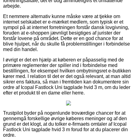
forretningsaftale, det er dog almindeligvis et omfattende
arbejde.
Et nemmere alternativ kunne måske være at tjekke om
internet selskabet er e-mærket medlem, som typisk er et
sympol på at internet forretningen forstår dansk lovgivning,
foruden at e-shoppen jævnligt besigtiges af jurister der
forstår lovene på området. Dette er en god chance for at
blive hjulpet, når du skulle få problemstillinger i forbindelse
med din handel.
I øvrigt er det en hjælp at køberen er påpasselig med de
primære reglementer der spiller ind i forbindelse med
bestillingen, for eksempel hvilken ombytningsret e-butikken
kører med. I relation til det er det også relevant, at man altid
sikrer ens faktura, så man i fremtiden kan dokumentere sin
ordre af Icopal Fastlock Uni tagplade hvid 3 m, om du leder
efter et produkt til en dame eller herre.
Trustpilot byder på nogenlunde troværdige chancer for at
gennemgå forskellige øvrige køberes meninger og af den
grund er det klogt, at du tolker e-firmaets omtaler af Icopal
Fastlock Uni tagplade hvid 3 m forud for at du placerer din
ordre.