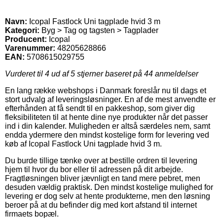
Navn:
Icopal Fastlock Uni tagplade hvid 3 m
Kategori:
Byg > Tag og tagsten > Tagplader
Producent:
Icopal
Varenummer:
48205628866
EAN:
5708615029755
Vurderet til
4
ud af 5 stjerner baseret på
44
anmeldelser
En lang række webshops i Danmark foreslår nu til dags et
stort udvalg af leveringsløsninger. En af de mest anvendte er
efterhånden at få sendt til en pakkeshop, som giver dig
fleksibiliteten til at hente dine nye produkter når det passer
ind i din kalender. Muligheden er altså særdeles nem, samt
endda ydermere den mindst kostelige form for levering ved
køb af Icopal Fastlock Uni tagplade hvid 3 m.
Du burde tillige tænke over at bestille ordren til levering
hjem til hvor du bor eller til adressen på dit arbejde.
Fragtløsningen bliver jævnligt en tand mere pebret, men
desuden vældig praktisk. Den mindst kostelige mulighed for
levering er dog selv at hente produkterne, men den løsning
beroer på at du befinder dig med kort afstand til internet
firmaets bopæl.