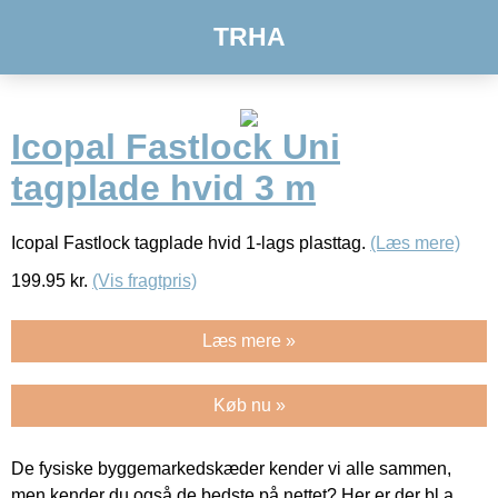
TRHA
Icopal Fastlock Uni
tagplade hvid 3 m
Icopal Fastlock tagplade hvid 1-lags plasttag.
(Læs mere)
199.95
kr.
(Vis fragtpris)
Læs mere »
Køb nu »
De fysiske byggemarkedskæder kender vi alle sammen,
men kender du også de bedste på nettet? Her er der bl.a.