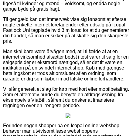
ligeså til kvinder og mænd – voldsomt, og endda nogle
gange byde på gratis fragt.
Til gengæld kan det immervæk vise sig lønsomt at efterse
nogle enkelte internet foretagender efter udsalg på Icopal
Fastlock Uni tagplade hvid 3 m forud for at du gennemfører
din handel, så man er sikker på at skaffe sig den skarpeste
pris.
Man skal bare være årvågen med, at i tilfælde af at en
internet virksomhed afsætter bedst i test varer til salg for en
salgspris der er ekstraordinært god, så er det tit være en
indikation på en svindel internet shop. Køb med gængse
betalingskort er trods alt omsluttet af en ordning, som
garanterer dig som køber imod falske online forhandlere.
Vi slår generelt et slag for køb med kort eller mobilbetaling.
Som et alternativ burde du benytte en afdragsløsning fra
eksempelvis ViaBill, såfremt du ønsker at finansiere
regningen over en længere periode.
Forinden nogen shopper på en Icopal online webshop
behøver man utvivlsomt læse webshoppens