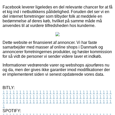
Facebook leverer ligeledes en del relevante chancer for at få
et kig ind i netbutikkens pålidelighed. Foruden det ser vi en
del internet forretninger som tilbyder folk at meddele en
bedømmelse af deres køb, hvilket på samme måde må
anvendes til at vurdere tilfredsheden hos kunderne.
Dette website er finansieret af annoncer. Vi har faste
samarbejder med masser af online shops i Danmark og
annoncerer forretningernes produkter, og høster kommission
for så vidt de personer vi sender videre laver et indkøb.
Informationer vedrørende varer og webshops ajourføres nu
og da, men der gives ikke garantier imod modifikationer der
er implementeret siden vi senest opdaterede vores data.
BITLY:
1
1
1
1
1
1
1
1
1
1
1
1
1
1
1
1
1
1
1
1
1
1
1
1
1
1
1
1
1
1
1
1
1
1
1
1
1
1
1
1
1
1
1
1
1
1
1
1
1
1
1
1
1
1
1
1
1
1
1
1
1
1
1
1
1
1
1
1
1
1
1
1
1
1
1
1
1
1
1
1
1
1
1
1
1
1
1
1
1
1
1
1
1
1
1
1
1
1
1
1
SPOTIFY: