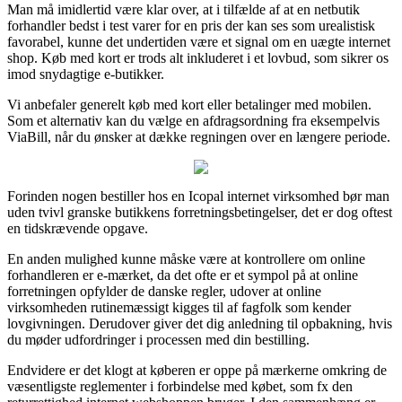
Man må imidlertid være klar over, at i tilfælde af at en netbutik
forhandler bedst i test varer for en pris der kan ses som urealistisk
favorabel, kunne det undertiden være et signal om en uægte internet
shop. Køb med kort er trods alt inkluderet i et lovbud, som sikrer os
imod snydagtige e-butikker.
Vi anbefaler generelt køb med kort eller betalinger med mobilen.
Som et alternativ kan du vælge en afdragsordning fra eksempelvis
ViaBill, når du ønsker at dække regningen over en længere periode.
Forinden nogen bestiller hos en Icopal internet virksomhed bør man
uden tvivl granske butikkens forretningsbetingelser, det er dog oftest
en tidskrævende opgave.
En anden mulighed kunne måske være at kontrollere om online
forhandleren er e-mærket, da det ofte er et sympol på at online
forretningen opfylder de danske regler, udover at online
virksomheden rutinemæssigt kigges til af fagfolk som kender
lovgivningen. Derudover giver det dig anledning til opbakning, hvis
du møder udfordringer i processen med din bestilling.
Endvidere er det klogt at køberen er oppe på mærkerne omkring de
væsentligste reglementer i forbindelse med købet, som fx den