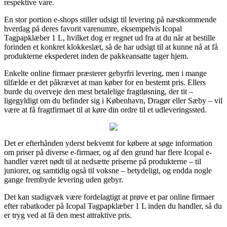
respektive vare.
En stor portion e-shops stiller udsigt til levering på næstkommende
hverdag på deres favorit varenumre, eksempelvis Icopal
Tagpapklæber 1 L, hvilket dog er regnet ud fra at du når at bestille
forinden et konkret klokkeslæt, så de har udsigt til at kunne nå at få
produkterne ekspederet inden de pakkeansatte tager hjem.
Enkelte online firmaer præsterer gebyrfri levering, men i mange
tilfælde er det påkrævet at man køber for en bestemt pris. Ellers
burde du overveje den mest betalelige fragtløsning, der tit –
ligegyldigt om du befinder sig i København, Dragør eller Sæby – vil
være at få fragtfirmaet til at køre din ordre til et udleveringssted.
Det er efterhånden yderst bekvemt for købere at søge information
om priser på diverse e-firmaer, og af den grund har flere Icopal e-
handler været nødt til at nedsætte priserne på produkterne – til
juniorer, og samtidig også til voksne – betydeligt, og endda nogle
gange frembyde levering uden gebyr.
Det kan stadigvæk være fordelagtigt at prøve et par online firmaer
efter rabatkoder på Icopal Tagpapklæber 1 L inden du handler, så du
er tryg ved at få den mest attraktive pris.