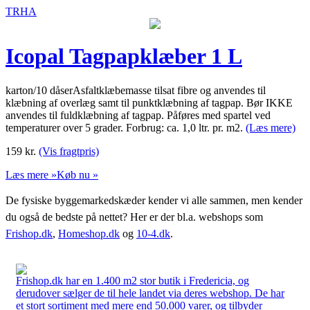
TRHA
Icopal Tagpapklæber 1 L
karton/10 dåserAsfaltklæbemasse tilsat fibre og anvendes til
klæbning af overlæg samt til punktklæbning af tagpap. Bør IKKE
anvendes til fuldklæbning af tagpap. Påføres med spartel ved
temperaturer over 5 grader. Forbrug: ca. 1,0 ltr. pr. m2.
(Læs mere)
159
kr.
(Vis fragtpris)
Læs mere »
Køb nu »
De fysiske byggemarkedskæder kender vi alle sammen, men kender
du også de bedste på nettet? Her er der bl.a. webshops som
Frishop.dk
,
Homeshop.dk
og
10-4.dk
.
Frishop.dk har en 1.400 m2 stor butik i Fredericia, og
derudover sælger de til hele landet via deres webshop. De har
et stort sortiment med mere end 50.000 varer, og tilbyder