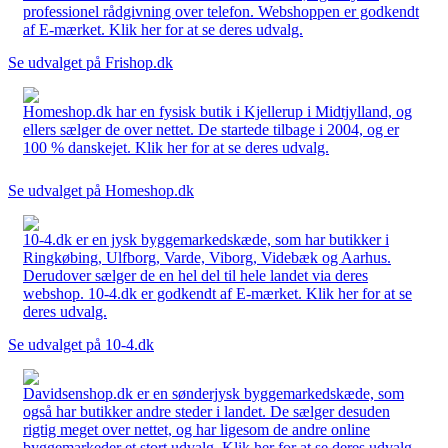
professionel rådgivning over telefon. Webshoppen er godkendt
af E-mærket. Klik her for at se deres udvalg.
Se udvalget på Frishop.dk
Homeshop.dk har en fysisk butik i Kjellerup i Midtjylland, og
ellers sælger de over nettet. De startede tilbage i 2004, og er
100 % danskejet. Klik her for at se deres udvalg.
Se udvalget på Homeshop.dk
10-4.dk er en jysk byggemarkedskæde, som har butikker i
Ringkøbing, Ulfborg, Varde, Viborg, Videbæk og Aarhus.
Derudover sælger de en hel del til hele landet via deres
webshop. 10-4.dk er godkendt af E-mærket. Klik her for at se
deres udvalg.
Se udvalget på 10-4.dk
Davidsenshop.dk er en sønderjysk byggemarkedskæde, som
også har butikker andre steder i landet. De sælger desuden
rigtig meget over nettet, og har ligesom de andre online
byggemarkeder et stort udvalg. Klik her for at se deres udvalg.