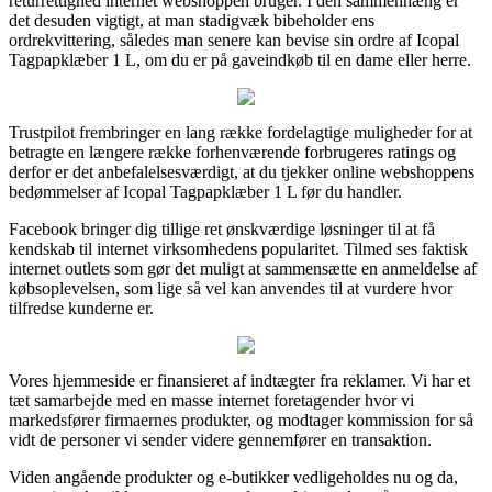
returrettighed internet webshoppen bruger. I den sammenhæng er
det desuden vigtigt, at man stadigvæk bibeholder ens
ordrekvittering, således man senere kan bevise sin ordre af Icopal
Tagpapklæber 1 L, om du er på gaveindkøb til en dame eller herre.
Trustpilot frembringer en lang række fordelagtige muligheder for at
betragte en længere række forhenværende forbrugeres ratings og
derfor er det anbefalelsesværdigt, at du tjekker online webshoppens
bedømmelser af Icopal Tagpapklæber 1 L før du handler.
Facebook bringer dig tillige ret ønskværdige løsninger til at få
kendskab til internet virksomhedens popularitet. Tilmed ses faktisk
internet outlets som gør det muligt at sammensætte en anmeldelse af
købsoplevelsen, som lige så vel kan anvendes til at vurdere hvor
tilfredse kunderne er.
Vores hjemmeside er finansieret af indtægter fra reklamer. Vi har et
tæt samarbejde med en masse internet foretagender hvor vi
markedsfører firmaernes produkter, og modtager kommission for så
vidt de personer vi sender videre gennemfører en transaktion.
Viden angående produkter og e-butikker vedligeholdes nu og da,