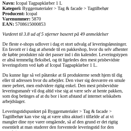
Navn:
Icopal Tagpapklæber 1 L
Kategori:
Byggematerialer > Tag & facade > Tagtilbehør
Producent:
Icopal
Varenummer:
5870
EAN:
5708615000853
Vurderet til
3.8
ud af 5 stjerner baseret på
49
anmeldelser
De fleste e-shops udlover i dag et stort udvalg af leveringsløsninger.
En favorit er i dag at afsende til en pakkeshop, hvor du selv afhenter
de købte produkter når det passer ind i din kalender. Leveringstypen
er altså temmelig fleksibel, og tit ligeledes den mest prisbevidste
leveringsform ved køb af Icopal Tagpapklæber 1 L.
Du kunne lige så vel påtænke at få produkterne sendt hjem til dig
eller til adressen hvor du arbejder. Den viser sig desværre en smule
mere pebret, men endvidere rigtig enkel. Den mest prisbevidste
leveringsmanér vil dog altid vise sig at være selv at hente pakken,
som dog betinges af at du bor i kort afstand af internet selskabets
arbejdslager.
Leveringstidspunktet på Byggematerialer > Tag & facade >
Tagtilbehør kan vise sig at være ultra aktuel i tilfælde af at vi
mangler dine nye varer omgående, så af den grund er det rigtig
essentielt at man studerer den forventede leveringstid for den