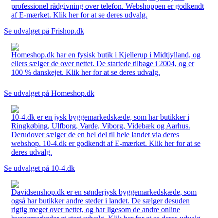
professionel rådgivning over telefon. Webshoppen er godkendt
af E-mærket. Klik her for at se deres udvalg.
Se udvalget på Frishop.dk
Homeshop.dk har en fysisk butik i Kjellerup i Midtjylland, og
ellers sælger de over nettet. De startede tilbage i 2004, og er
100 % danskejet. Klik her for at se deres udvalg.
Se udvalget på Homeshop.dk
10-4.dk er en jysk byggemarkedskæde, som har butikker i
Ringkøbing, Ulfborg, Varde, Viborg, Videbæk og Aarhus.
Derudover sælger de en hel del til hele landet via deres
webshop. 10-4.dk er godkendt af E-mærket. Klik her for at se
deres udvalg.
Se udvalget på 10-4.dk
Davidsenshop.dk er en sønderjysk byggemarkedskæde, som
også har butikker andre steder i landet. De sælger desuden
rigtig meget over nettet, og har ligesom de andre online