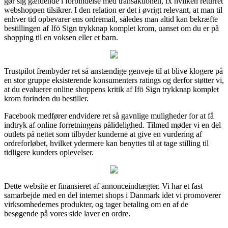
gør sig gældende i forbindelse med transaktionen, fx hvilken returret
webshoppen tilsikrer. I den relation er det i øvrigt relevant, at man til
enhver tid opbevarer ens ordremail, således man altid kan bekræfte
bestillingen af Ifö Sign trykknap komplet krom, uanset om du er på
shopping til en voksen eller et barn.
Trustpilot frembyder ret så anstændige genveje til at blive klogere på
en stor gruppe eksisterende konsumenters ratings og derfor støtter vi,
at du evaluerer online shoppens kritik af Ifö Sign trykknap komplet
krom forinden du bestiller.
Facebook medfører endvidere ret så gavnlige muligheder for at få
indtryk af online forretningens pålidelighed. Tilmed møder vi en del
outlets på nettet som tilbyder kunderne at give en vurdering af
ordreforløbet, hvilket ydermere kan benyttes til at tage stilling til
tidligere kunders oplevelser.
Dette website er finansieret af annonceindtægter. Vi har et fast
samarbejde med en del internet shops i Danmark idet vi promoverer
virksomhedernes produkter, og tager betaling om en af de
besøgende på vores side laver en ordre.