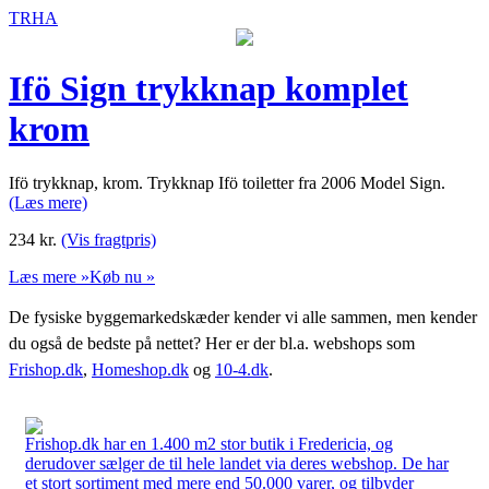
TRHA
Ifö Sign trykknap komplet
krom
Ifö trykknap, krom. Trykknap Ifö toiletter fra 2006 Model Sign.
(Læs mere)
234
kr.
(Vis fragtpris)
Læs mere »
Køb nu »
De fysiske byggemarkedskæder kender vi alle sammen, men kender
du også de bedste på nettet? Her er der bl.a. webshops som
Frishop.dk
,
Homeshop.dk
og
10-4.dk
.
Frishop.dk har en 1.400 m2 stor butik i Fredericia, og
derudover sælger de til hele landet via deres webshop. De har
et stort sortiment med mere end 50.000 varer, og tilbyder