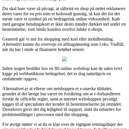
Du skal bare være så påvagt, at såfremt en shop på nettet reklamerer
deres varer for en pris som er kolossalt gunstig, så kan det for det
meste være et symbol på en bedragerisk online virksomhed. Køb
med gængse betalingskort er ikke desto mindre dækket ind under en
bestemmelse, som bistår kunden overfor falske e-shops.
Generelt går vi ind for shopping med kort eller mobilbetaling.
Alternativt kunne du overveje en afdragsløsning som f.eks. ViaBill,
når du har i sinde at finansiere beløbet senere.
Inden nogen bestiller hos en Ifö online webshop kan de uden tvivl
kigge på webbutikkens betingelser, det er dog naturligvis en
omfattende opgave.
Alternativet er at efterse om netshoppen er e-mærke tilsluttet,
grundet at det længe har været en forsikring om at e-forhandleren
forstår de officielle regler, samt at internet webshoppen jævnligt
kigges til af specialister der kender til bestemmelserne på området.
Derudover giver det dig lejlighed til support, ifald du udsættes for
problemstillinger i processen med din shopping.
For øvrigt støtter vi at du er klar over de vigtigste retningslinjer der