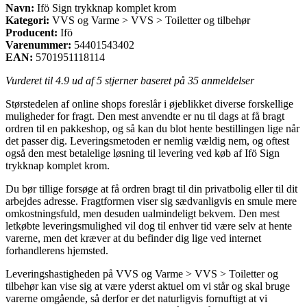
Navn:
Ifö Sign trykknap komplet krom
Kategori:
VVS og Varme > VVS > Toiletter og tilbehør
Producent:
Ifö
Varenummer:
54401543402
EAN:
5701951118114
Vurderet til
4.9
ud af 5 stjerner baseret på
35
anmeldelser
Størstedelen af online shops foreslår i øjeblikket diverse forskellige
muligheder for fragt. Den mest anvendte er nu til dags at få bragt
ordren til en pakkeshop, og så kan du blot hente bestillingen lige når
det passer dig. Leveringsmetoden er nemlig vældig nem, og oftest
også den mest betalelige løsning til levering ved køb af Ifö Sign
trykknap komplet krom.
Du bør tillige forsøge at få ordren bragt til din privatbolig eller til dit
arbejdes adresse. Fragtformen viser sig sædvanligvis en smule mere
omkostningsfuld, men desuden ualmindeligt bekvem. Den mest
letkøbte leveringsmulighed vil dog til enhver tid være selv at hente
varerne, men det kræver at du befinder dig lige ved internet
forhandlerens hjemsted.
Leveringshastigheden på VVS og Varme > VVS > Toiletter og
tilbehør kan vise sig at være yderst aktuel om vi står og skal bruge
varerne omgående, så derfor er det naturligvis fornuftigt at vi