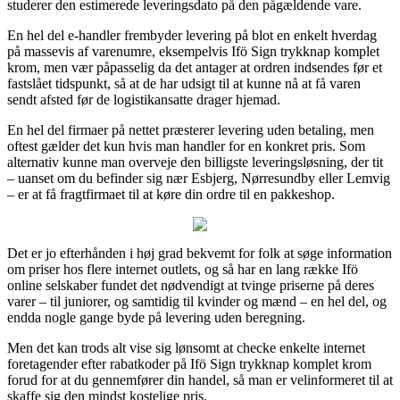
studerer den estimerede leveringsdato på den pågældende vare.
En hel del e-handler frembyder levering på blot en enkelt hverdag
på massevis af varenumre, eksempelvis Ifö Sign trykknap komplet
krom, men vær påpasselig da det antager at ordren indsendes før et
fastslået tidspunkt, så at de har udsigt til at kunne nå at få varen
sendt afsted før de logistikansatte drager hjemad.
En hel del firmaer på nettet præsterer levering uden betaling, men
oftest gælder det kun hvis man handler for en konkret pris. Som
alternativ kunne man overveje den billigste leveringsløsning, der tit
– uanset om du befinder sig nær Esbjerg, Nørresundby eller Lemvig
– er at få fragtfirmaet til at køre din ordre til en pakkeshop.
Det er jo efterhånden i høj grad bekvemt for folk at søge information
om priser hos flere internet outlets, og så har en lang række Ifö
online selskaber fundet det nødvendigt at tvinge priserne på deres
varer – til juniorer, og samtidig til kvinder og mænd – en hel del, og
endda nogle gange byde på levering uden beregning.
Men det kan trods alt vise sig lønsomt at checke enkelte internet
foretagender efter rabatkoder på Ifö Sign trykknap komplet krom
forud for at du gennemfører din handel, så man er velinformeret til at
skaffe sig den mindst kostelige pris.