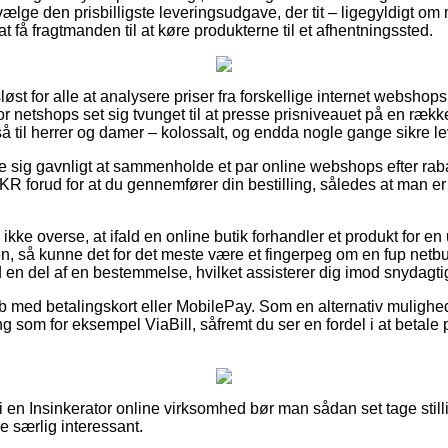
ælge den prisbilligste leveringsudgave, der tit – ligegyldigt o
t få fragtmanden til at køre produkterne til et afhentningssted.
løst for alle at analysere priser fra forskellige internet webshop
or netshops set sig tvunget til at presse prisniveauet på en række
så til herrer og damer – kolossalt, og endda nogle gange sikre 
se sig gavnligt at sammenholde et par online webshops efter rab
 forud for at du gennemfører din bestilling, således at man er
kke overse, at ifald en online butik forhandler et produkt for e
en, så kunne det for det meste være et fingerpeg om en fup ne
id en del af en bestemmelse, hvilket assisterer dig imod snydagti
køb med betalingskort eller MobilePay. Som en alternativ mulighe
ng som for eksempel ViaBill, såfremt du ser en fordel i at betale
en Insinkerator online virksomhed bør man sådan set tage stillin
ke særlig interessant.