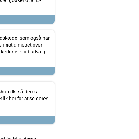
k er godkendt af E-
edskæde, som også har
en rigtig meget over
keder et stort udvalg.
hop.dk, så deres
lik her for at se deres