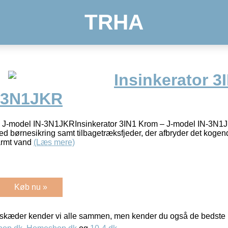
TRHA
Insinkerator 3
-3N1JKR
 – J-model IN-3N1JKRInsinkerator 3IN1 Krom – J-model IN-3N1
d børnesikring samt tilbagetræksfjeder, der afbryder det kogen
varmt vand
(Læs mere)
Køb nu »
kæder kender vi alle sammen, men kender du også de bedste p