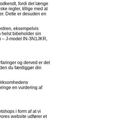
odkendt, fordi det længe
e regler, tillige med at
er. Dette er desuden en
ordren, eksempelvis
m helst bibeholder sin
om – J-model IN-3N1JKR,
erfaringer og derved er det
nden du færdiggør din
 virksomhedens
ringe en vurdering af
shops i form af at vi
vores website udfører et