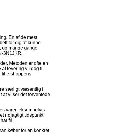
ring. En af de mest
belt for dig at kunne
sk, og mange gange
 IN-3N1JKR.
ejder. Metoden er ofte en
f levering vil dog til
d til e-shoppens
e særligt væsentlig i
 at vi ser det forventede
res varer, eksempelvis
t nøjagtigt tidspunkt,
ar fri.
 man køber for en konkret