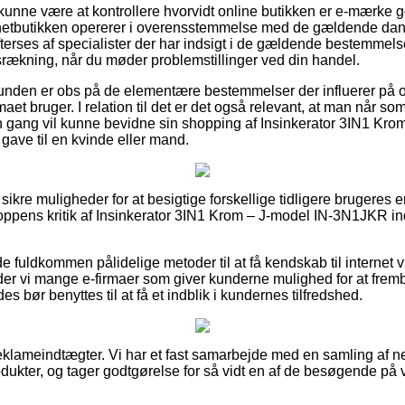
nne være at kontrollere hvorvidt online butikken er e-mærke g
 netbutikken opererer i overensstemmelse med de gældende dansk
rses af specialister der har indsigt i de gældende bestemmels
dsrækning, når du møder problemstillinger ved din handel.
t kunden er obs på de elementære bestemmelser der influerer på 
rmaet bruger. I relation til det er det også relevant, at man når so
n gang vil kunne bevidne sin shopping af Insinkerator 3IN1 Kr
ave til en kvinde eller mand.
 sikre muligheder for at besigtige forskellige tidligere brugeres 
hoppens kritik af Insinkerator 3IN1 Krom – J-model IN-3N1JKR i
e fuldkommen pålidelige metoder til at få kendskab til internet
er vi mange e-firmaer som giver kunderne mulighed for at fremb
es bør benyttes til at få et indblik i kundernes tilfredshed.
eklameindtægter. Vi har et fast samarbejde med en samling af net
odukter, og tager godtgørelse for så vidt en af de besøgende på 