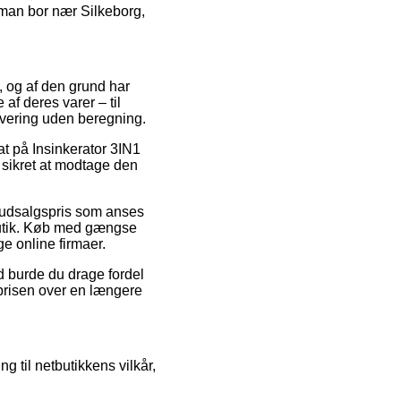
m man bor nær Silkeborg,
s, og af den grund har
 af deres varer – til
levering uden beregning.
at på Insinkerator 3IN1
 sikret at modtage den
n udsalgspris som anses
tbutik. Køb med gængse
ge online firmaer.
d burde du drage fordel
 prisen over en længere
g til netbutikkens vilkår,