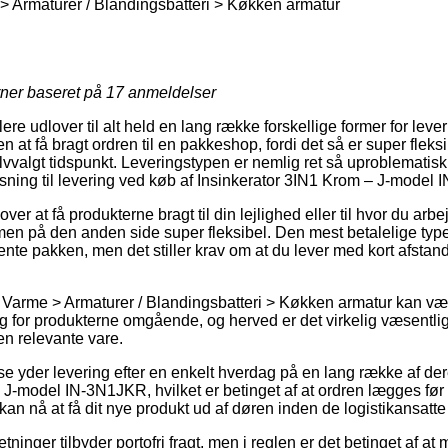
Armaturer / Blandingsbatteri > Køkken armatur
rner baseret på
17
anmeldelser
ere udlover til alt held en lang række forskellige former for leve
 at få bragt ordren til en pakkeshop, fordi det så er super fleksi
elvvalgt tidspunkt. Leveringstypen er nemlig ret så uproblemati
øsning til levering ved køb af Insinkerator 3IN1 Krom – J-model
er at få produkterne bragt til din lejlighed eller til hvor du arb
n på den anden side super fleksibel. Den mest betalelige type a
ente pakken, men det stiller krav om at du lever med kort afstan
Varme > Armaturer / Blandingsbatteri > Køkken armatur kan vær
ug for produkterne omgående, og herved er det virkelig væsentligt
en relevante vare.
use yder levering efter en enkelt hverdag på en lang række af de
J-model IN-3N1JKR, hvilket er betinget af at ordren lægges før e
an nå at få dit nye produkt ud af døren inden de logistikansatte h
tninger tilbyder portofri fragt, men i reglen er det betinget af at