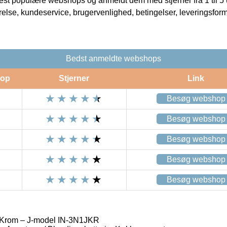
t populære webshops og anmeldt dem med stjerner fra 1 til 5 ud
rrelse, kundeservice, brugervenlighed, betingelser, leveringsfor
Bedst anmeldte webshops
op
Stjerner
Link
Besøg webshop
Besøg webshop
Besøg webshop
Besøg webshop
Besøg webshop
1 Krom – J-model IN-3N1JKR