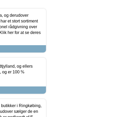
ia, og derudover
ar et stort sortiment
onel rådgivning over
ik her for at se deres
tjylland, og ellers
4, og er 100 %
butikker i Ringkøbing,
rudover sælger de en