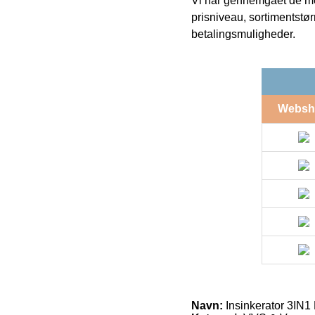
Vi har gennemgået de mes
prisniveau, sortimentstø
betalingsmuligheder.
Websh
Navn:
Insinkerator 3IN