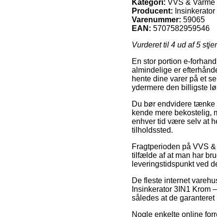
Kategori:
VVS & Varme > 
Producent:
Insinkerator
Varenummer:
59065
EAN:
5707582959546
Vurderet til
4
ud af 5 stje
En stor portion e-forhandl
almindelige er efterhånden
hente dine varer på et s
ydermere den billigste l
Du bør endvidere tænke ov
kende mere bekostelig, me
enhver tid være selv at h
tilholdssted.
Fragtperioden på VVS & 
tilfælde af at man har br
leveringstidspunkt ved d
De fleste internet vareh
Insinkerator 3IN1 Krom – 
således at de garanteret k
Nogle enkelte online forre