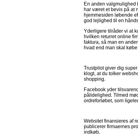
En anden valgmulighed ku
har været et bevis på at
hjemmesiden løbende efte
god lejlighed til en hån
Yderligere tilråder vi a
hvilken returret online fi
faktura, så man en ande
hvad end man skal købe g
Trustpilot giver dig super
klogt, at du tolker webs
shopping.
Facebook yder tilsvarend
pålidelighed. Tilmed mød
ordreforløbet, som ligeled
Websitet finansieres af r
publicerer firmaernes pr
indkøb.