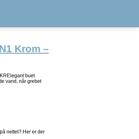
IN1 Krom –
JKRElegant buet
de vand, når grebet
å nettet? Her er der