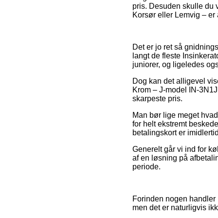
pris. Desuden skulle du v
Korsør eller Lemvig – er a
Det er jo ret så gnidnings
langt de fleste Insinkerat
juniorer, og ligeledes og
Dog kan det alligevel vi
Krom – J-model IN-3N1JKR
skarpeste pris.
Man bør lige meget hvad i
for helt ekstremt besked
betalingskort er imidlert
Generelt går vi ind for 
af en løsning på afbetali
periode.
Forinden nogen handler i 
men det er naturligvis ik