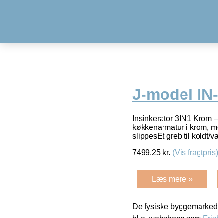
J-model IN
Insinkerator 3IN1 Krom
køkkenarmatur i krom, me
slippesEt greb til koldt/
7499.25
kr.
(Vis fragtpris)
Læs mere »
De fysiske byggemarkeds