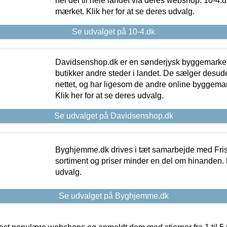
hel del til hele landet via deres webshop. 10-4.d
mærket. Klik her for at se deres udvalg.
Se udvalget på 10-4.dk
Davidsenshop.dk er en sønderjysk byggemark
butikker andre steder i landet. De sælger desud
nettet, og har ligesom de andre online byggemar
Klik her for at se deres udvalg.
Se udvalget på Davidsenshop.dk
Byghjemme.dk drives i tæt samarbejde med Fris
sortiment og priser minder en del om hinanden. K
udvalg.
Se udvalget på Byghjemme.dk