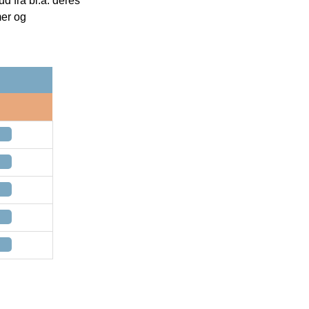
 fra bl.a. deres
mer og