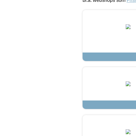
bl.a. webshops som
Fris