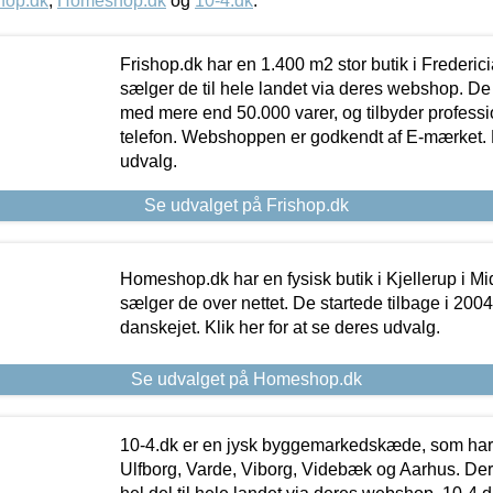
hop.dk
,
Homeshop.dk
og
10-4.dk
.
Frishop.dk har en 1.400 m2 stor butik i Frederic
sælger de til hele landet via deres webshop. De h
med mere end 50.000 varer, og tilbyder professi
telefon. Webshoppen er godkendt af E-mærket. Kl
udvalg.
Se udvalget på Frishop.dk
Homeshop.dk har en fysisk butik i Kjellerup i Mid
sælger de over nettet. De startede tilbage i 200
danskejet. Klik her for at se deres udvalg.
Se udvalget på Homeshop.dk
10-4.dk er en jysk byggemarkedskæde, som har 
Ulfborg, Varde, Viborg, Videbæk og Aarhus. De