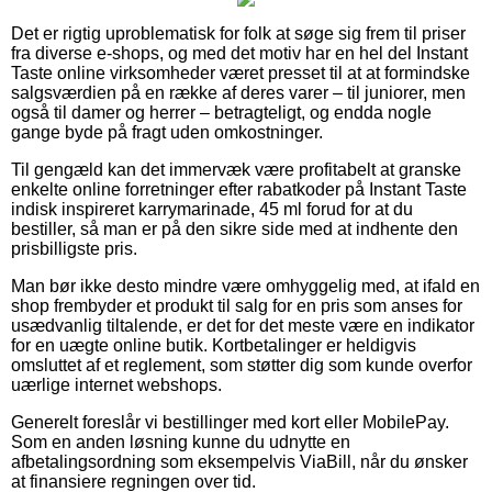
Det er rigtig uproblematisk for folk at søge sig frem til priser
fra diverse e-shops, og med det motiv har en hel del Instant
Taste online virksomheder været presset til at at formindske
salgsværdien på en række af deres varer – til juniorer, men
også til damer og herrer – betragteligt, og endda nogle
gange byde på fragt uden omkostninger.
Til gengæld kan det immervæk være profitabelt at granske
enkelte online forretninger efter rabatkoder på Instant Taste
indisk inspireret karrymarinade, 45 ml forud for at du
bestiller, så man er på den sikre side med at indhente den
prisbilligste pris.
Man bør ikke desto mindre være omhyggelig med, at ifald en
shop frembyder et produkt til salg for en pris som anses for
usædvanlig tiltalende, er det for det meste være en indikator
for en uægte online butik. Kortbetalinger er heldigvis
omsluttet af et reglement, som støtter dig som kunde overfor
uærlige internet webshops.
Generelt foreslår vi bestillinger med kort eller MobilePay.
Som en anden løsning kunne du udnytte en
afbetalingsordning som eksempelvis ViaBill, når du ønsker
at finansiere regningen over tid.