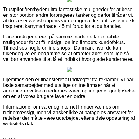
Trustpilot frembyder ultra fantastiske muligheder for at bese
en stor portion andre forbrugeres tanker og derfor tilråder vi,
at du læser webshoppens vurderinger af Instant Taste indisk
inspireret karrymarinade, 45 ml forud for at du handler.
Facebook genererer på samme måde de facto habile
muligheder for at få indsigt i online firmaets kundefokus.
Tilmed ses nogle online shops i Danmark hvor du kan
tilkendegive en bedømmelse af ordreforløbet, som lige så
vel bør anvendes til at få et indblik i hvor glade kunderne er.
Hjemmesiden er finansieret af indtægter fra reklamer. Vi har
faste samarbejder med utallige online firmaer når vi
annoncerer virksomhedernes varer, og indtjener godtgørelse
om en af vores brugere laver en ordre.
Informationer om varer og internet firmaer værnes om
rutinemæssigt, men vi ønsker ikke at påtage os ansvaret for
rettelser der måtte være udarbejdet efter sidste opdatering af
websitets data.