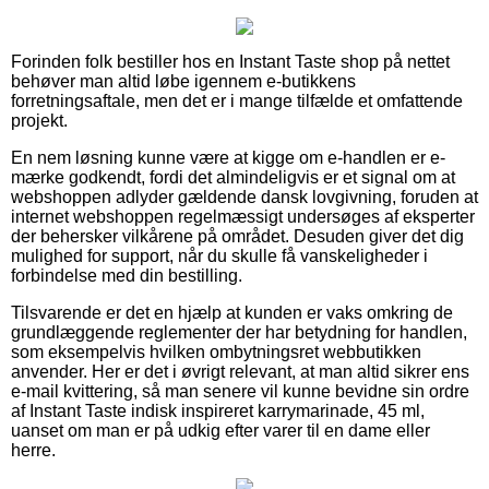
Forinden folk bestiller hos en Instant Taste shop på nettet
behøver man altid løbe igennem e-butikkens
forretningsaftale, men det er i mange tilfælde et omfattende
projekt.
En nem løsning kunne være at kigge om e-handlen er e-
mærke godkendt, fordi det almindeligvis er et signal om at
webshoppen adlyder gældende dansk lovgivning, foruden at
internet webshoppen regelmæssigt undersøges af eksperter
der behersker vilkårene på området. Desuden giver det dig
mulighed for support, når du skulle få vanskeligheder i
forbindelse med din bestilling.
Tilsvarende er det en hjælp at kunden er vaks omkring de
grundlæggende reglementer der har betydning for handlen,
som eksempelvis hvilken ombytningsret webbutikken
anvender. Her er det i øvrigt relevant, at man altid sikrer ens
e-mail kvittering, så man senere vil kunne bevidne sin ordre
af Instant Taste indisk inspireret karrymarinade, 45 ml,
uanset om man er på udkig efter varer til en dame eller
herre.