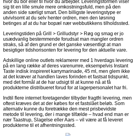
hvor du bor eller til hvor du arbejder. Leveringsformen viser
sig tit en lille smule mere omkostningsfuld, men på den
anden side særligt smart. Den billigste leveringstype er
utvivlsomt at du selv henter ordren, men den løsning
betinges af at du har bopæl nær webbutikkens tilholdssted.
Leveringstiden på Grill > Grilludstyr > Røg og smag er jo
usædvanlig bestemmende forudsat man mangler ordren
straks, så af den grund er det ganske væsentligt at man
besigtiger tidshorisonten for levering for den aktuelle vare.
Adskillige online outlets reklamerer med 1 hverdags levering
på en lang række af deres varenumre, eksempelvis Instant
Taste indisk inspireret karrymarinade, 45 ml, men glem ikke
at det kræver at handlen laves forinden et fastsat tidspunkt,
med det formål at de har udsigt til at kunne nå at få
produkterne distribueret forud for at lagerpersonalet har fri.
Indtil flere internet foretagender tilbyder fragtfri levering, men
oftest kræves det at der købes for et fastslået beløb. Som
alternativ kunne du foretrække den mest prisbevidste
metode til levering, der i mange tilfælde – hvad end man er
nær Taastrup, Slagelse eller Aars – vil være at få leveret
produkterne til et afhentningssted.