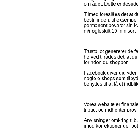
området. Dette er desuden
Tilmed foreslåes det at 
bestillingen, til eksempel
permanent bevarer sin kv
m/nøgleskilt 19 mm sort, 
Trustpilot genererer de 
herved tilrådes det, at 
forinden du shopper.
Facebook giver dig yderme
nogle e-shops som tilbyd
benyttes til at få et indbl
Vores website er finansie
tilbud, og indhenter prov
Anvisninger omkring tilbu
imod korrektioner der pot