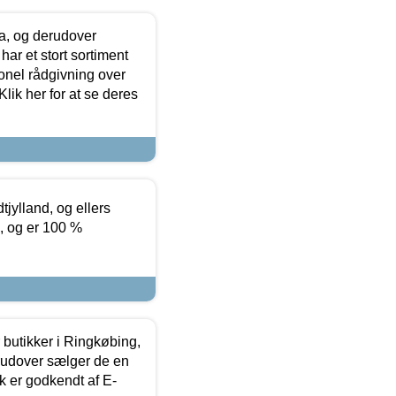
ia, og derudover
ar et stort sortiment
onel rådgivning over
ik her for at se deres
tjylland, og ellers
4, og er 100 %
butikker i Ringkøbing,
rudover sælger de en
k er godkendt af E-