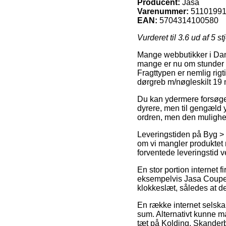
Producent:
Jasa
Varenummer:
5110199
EAN:
5704314100580
Vurderet til
3.6
ud af 5 st
Mange webbutikker i Dan
mange er nu om stunder le
Fragttypen er nemlig rigt
dørgreb m/nøgleskilt 19 
Du kan ydermere forsøge a
dyrere, men til gengæld 
ordren, men den mulighed 
Leveringstiden på Byg > 
om vi mangler produktet 
forventede leveringstid 
En stor portion internet 
eksempelvis Jasa Coupe d
klokkeslæt, således at de
En række internet selskab
sum. Alternativt kunne ma
tæt på Kolding, Skanderbor