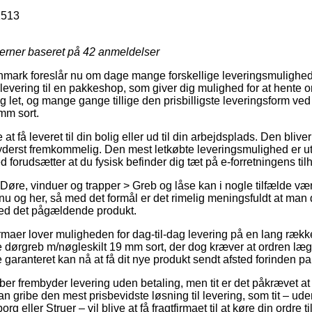
1513
jerner baseret på
42
anmeldelser
mark foreslår nu om dage mange forskellige leveringsmulighed
vering til en pakkeshop, som giver dig mulighed for at hente or
ig let, og mange gange tillige den prisbilligste leveringsform v
mm sort.
t få leveret til din bolig eller ud til din arbejdsplads. Den bliv
yderst fremkommelig. Den mest letkøbte leveringsmulighed er ut
forudsætter at du fysisk befinder dig tæt på e-forretningens til
Døre, vinduer og trapper > Greb og låse kan i nogle tilfælde væ
nu og her, så med det formål er det rimelig meningsfuldt at man
ved det pågældende produkt.
firmaer lover muligheden for dag-til-dag levering på en lang ræk
ørgreb m/nøgleskilt 19 mm sort, der dog kræver at ordren lægge
 garanteret kan nå at få dit nye produkt sendt afsted forinden pa
er frembyder levering uden betaling, men tit er det påkrævet at 
n gribe den mest prisbevidste løsning til levering, som tit – ud
g eller Struer – vil blive at få fragtfirmaet til at køre din ordre t