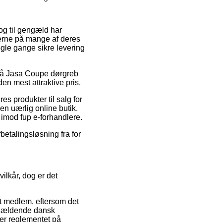
 og til gengæld har
iserne på mange af deres
ogle gange sikre levering
g på Jasa Coupe dørgreb
den mest attraktive pris.
es produkter til salg for
n uærlig online butik.
 imod fup e-forhandlere.
etalingsløsning fra for
vilkår, dog er det
 medlem, eftersom det
 gældende dansk
ker reglementet på