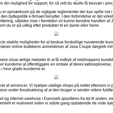
 din mulighed for support, for så vidt du skulle få besvær i pr
du er opmærksom på de vigtigste reglementer der kan spille ind 
 den byttepolitik e-firmaet benytter. I den forbindelse er det virk
ittering, således man i fremtiden vil kunne bevidne handlen a
om du er på udkig efter produkter til en dame eller herre.
facto stabile muligheder for at beskue forskellige nuværende ku
du læser online butikkens anmeldelser af Jasa Coupe dørgreb m/
re visse ærlige metoder til at få indtryk af netshoppens kundef
er kunderne at offentliggøre en omtale af deres købsoplevelse,
ik i hvor glade kunderne er.
ret af annoncer. Vi hjælper utallige shops på nettet eftersom vi
ision under forudsætning af at den bruger vi sender videre fuldfø
d og internet varehuse i Danmark ajourføres fra tid til anden, m
entielt er realiseret siden vi sidste gang opdaterede de viste dat