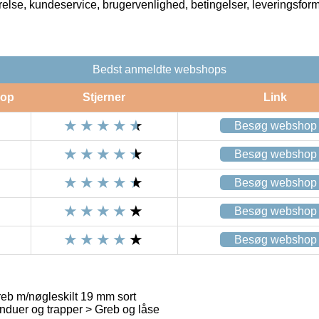
rrelse, kundeservice, brugervenlighed, betingelser, leveringsfor
Bedst anmeldte webshops
op
Stjerner
Link
Besøg webshop
Besøg webshop
Besøg webshop
Besøg webshop
Besøg webshop
b m/nøgleskilt 19 mm sort
nduer og trapper > Greb og låse