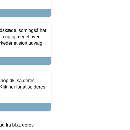
edskæde, som også har
en rigtig meget over
keder et stort udvalg.
hop.dk, så deres
lik her for at se deres
 fra bl.a. deres