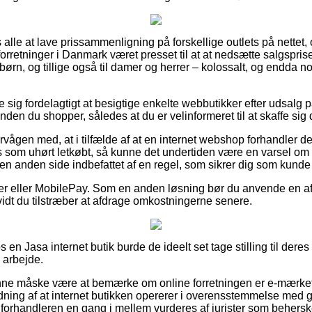
os alle at lave prissammenligning på forskellige outlets på nettet,
et forretninger i Danmark været presset til at at nedsætte salgspr
 børn, og tillige også til damer og herrer – kolossalt, og endda n
se sig fordelagtigt at besigtige enkelte webbutikker efter udsal
nden du shopper, således at du er velinformeret til at skaffe sig 
rvågen med, at i tilfælde af at en internet webshop forhandler der
 som uhørt letkøbt, så kunne det undertiden være en varsel om e
en anden side indbefattet af en regel, som sikrer dig som kunde
ger eller MobilePay. Som en anden løsning bør du anvende en afb
vidt du tilstræber at afdrage omkostningerne senere.
s en Jasa internet butik burde de ideelt set tage stilling til deres 
 arbejde.
ne måske være at bemærke om online forretningen er e-mærket
dning af at internet butikken opererer i overensstemmelse med
et forhandleren en gang i mellem vurderes af jurister som behers