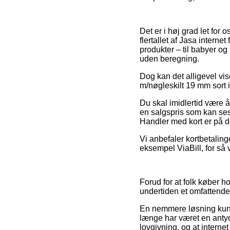
Det er i høj grad let for 
flertallet af Jasa intern
produkter – til babyer og
uden beregning.
Dog kan det alligevel vi
m/nøgleskilt 19 mm sort i
Du skal imidlertid være å
en salgspris som kan ses
Handler med kort er på d
Vi anbefaler kortbetalin
eksempel ViaBill, for så 
Forud for at folk køber ho
undertiden et omfattende
En nemmere løsning kun
længe har været en anty
lovgivning, og at intern