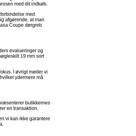
ocessen med dit indkøb.
i forbindelse med
elig afgørende, at man
f Jasa Coupe dørgreb
nders evalueringer og
nøgleskilt 19 mm sort
okus. I øvrigt møder vi
 hvilket ydermere må
 præsenterer butikkernes
rer en transaktion.
en vi kan ikke garantere
a.