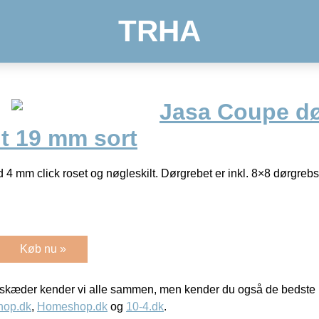
TRHA
Jasa Coupe d
lt 19 mm sort
 mm click roset og nøgleskilt. Dørgrebet er inkl. 8×8 dørgrebsp
Køb nu »
kæder kender vi alle sammen, men kender du også de bedste p
hop.dk
,
Homeshop.dk
og
10-4.dk
.