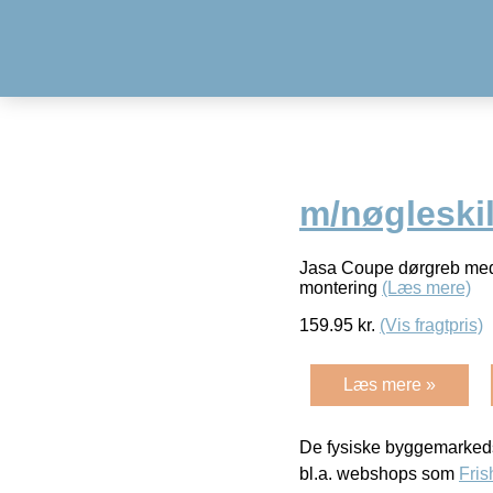
m/nøgleski
Jasa Coupe dørgreb med 4
montering
(Læs mere)
159.95
kr.
(Vis fragtpris)
Læs mere »
De fysiske byggemarkeds
bl.a. webshops som
Fris