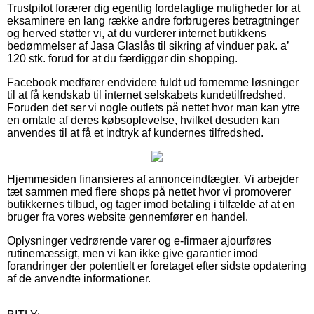
Trustpilot forærer dig egentlig fordelagtige muligheder for at
eksaminere en lang række andre forbrugeres betragtninger
og herved støtter vi, at du vurderer internet butikkens
bedømmelser af Jasa Glaslås til sikring af vinduer pak. a’
120 stk. forud for at du færdiggør din shopping.
Facebook medfører endvidere fuldt ud fornemme løsninger
til at få kendskab til internet selskabets kundetilfredshed.
Foruden det ser vi nogle outlets på nettet hvor man kan ytre
en omtale af deres købsoplevelse, hvilket desuden kan
anvendes til at få et indtryk af kundernes tilfredshed.
Hjemmesiden finansieres af annonceindtægter. Vi arbejder
tæt sammen med flere shops på nettet hvor vi promoverer
butikkernes tilbud, og tager imod betaling i tilfælde af at en
bruger fra vores website gennemfører en handel.
Oplysninger vedrørende varer og e-firmaer ajourføres
rutinemæssigt, men vi kan ikke give garantier imod
forandringer der potentielt er foretaget efter sidste opdatering
af de anvendte informationer.