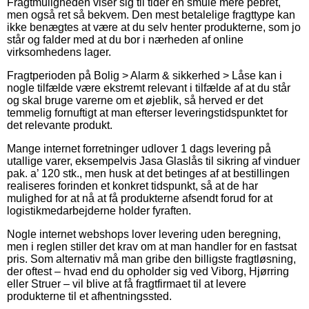
Fragtmuligheden viser sig til tider en smule mere pebret,
men også ret så bekvem. Den mest betalelige fragttype kan
ikke benægtes at være at du selv henter produkterne, som jo
står og falder med at du bor i nærheden af online
virksomhedens lager.
Fragtperioden på Bolig > Alarm & sikkerhed > Låse kan i
nogle tilfælde være ekstremt relevant i tilfælde af at du står
og skal bruge varerne om et øjeblik, så herved er det
temmelig fornuftigt at man efterser leveringstidspunktet for
det relevante produkt.
Mange internet forretninger udlover 1 dags levering på
utallige varer, eksempelvis Jasa Glaslås til sikring af vinduer
pak. a’ 120 stk., men husk at det betinges af at bestillingen
realiseres forinden et konkret tidspunkt, så at de har
mulighed for at nå at få produkterne afsendt forud for at
logistikmedarbejderne holder fyraften.
Nogle internet webshops lover levering uden beregning,
men i reglen stiller det krav om at man handler for en fastsat
pris. Som alternativ må man gribe den billigste fragtløsning,
der oftest – hvad end du opholder sig ved Viborg, Hjørring
eller Struer – vil blive at få fragtfirmaet til at levere
produkterne til et afhentningssted.