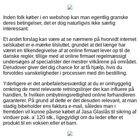
Inden folk køber i en webshop kan man egentlig granske
deres betingelser, det er dog naturligvis ikke særlig
interessant.
Et andet forslag kan være at se nærmere på hvorvidt internet
selskabet er e-mærke tilsluttet, grundet at det længe har
været en tilkendegivelse af at online firmaet lever op til de
danske regler, tillige med at online firmaet regelmæssigt
undersøges af specialister der mestrer vilkårene på området.
Derudover giver det dig chance for at få hjælp, hvis du
forvoldes vanskeligheder i processen med din bestilling.
Yderligere er det anbefalelsesværdigt at du er omhyggelig
omkring de mest relevante retningslinjer der kan influere på
handlen, fx hvilken ombytningsrettighed online forhandleren
garanterer. På grund af dette er det desuden relevant, at man
stadig bibeholder ens faktura e-mail, således man i
fremtiden vil kunne påvise købet af Jasa Glaslås til sikring af
vinduer pak. a’ 120 stk., ligegyldigt om du leder efter et
produkt til en voksen eller et barn.