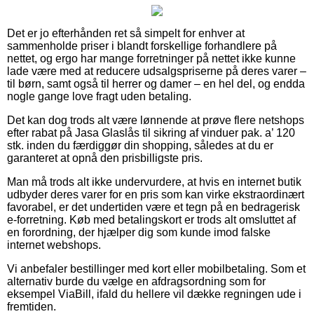
Det er jo efterhånden ret så simpelt for enhver at
sammenholde priser i blandt forskellige forhandlere på
nettet, og ergo har mange forretninger på nettet ikke kunne
lade være med at reducere udsalgspriserne på deres varer –
til børn, samt også til herrer og damer – en hel del, og endda
nogle gange love fragt uden betaling.
Det kan dog trods alt være lønnende at prøve flere netshops
efter rabat på Jasa Glaslås til sikring af vinduer pak. a’ 120
stk. inden du færdiggør din shopping, således at du er
garanteret at opnå den prisbilligste pris.
Man må trods alt ikke undervurdere, at hvis en internet butik
udbyder deres varer for en pris som kan virke ekstraordinært
favorabel, er det undertiden være et tegn på en bedragerisk
e-forretning. Køb med betalingskort er trods alt omsluttet af
en forordning, der hjælper dig som kunde imod falske
internet webshops.
Vi anbefaler bestillinger med kort eller mobilbetaling. Som et
alternativ burde du vælge en afdragsordning som for
eksempel ViaBill, ifald du hellere vil dække regningen ude i
fremtiden.