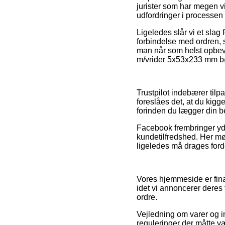
jurister som har megen vi
udfordringer i processen
Ligeledes slår vi et sla
forbindelse med ordren, s
man når som helst opbeva
m/vrider 5x53x233 mm børs
Trustpilot indebærer tilp
foreslåes det, at du kig
forinden du lægger din be
Facebook frembringer yder
kundetilfredshed. Her mø
ligeledes må drages fordel
Vores hjemmeside er fina
idet vi annoncerer deres 
ordre.
Vejledning om varer og in
reguleringer der måtte v