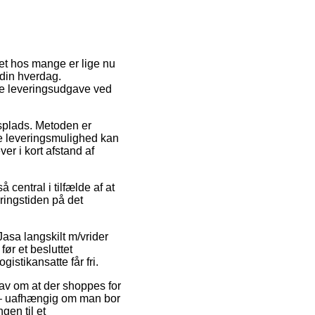
lget hos mange er lige nu
i din hverdag.
ge leveringsudgave ved
dsplads. Metoden er
te leveringsmulighed kan
r i kort afstand af
 central i tilfælde af at
eringstiden på det
asa langskilt m/vrider
ør et besluttet
istikansatte får fri.
rav om at der shoppes for
sk – uafhængig om man bor
gen til et