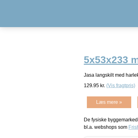
5x53x233 m
Jasa langskilt med harlek
129.95
kr.
(Vis fragtpris)
Læs mere »
De fysiske byggemarkeds
bl.a. webshops som
Fris