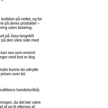
butikker på nettet, og for
rne på deres produkter –
ering uden betaling.
bud på Jasa langskilt
r på den sikre side med
er kan ses som enormt
linger med kort er dog
rnativ kunne du udnytte
prisen over tid.
butikkens handelsvilkår,
dningen, da det bør være
af og til efterses af