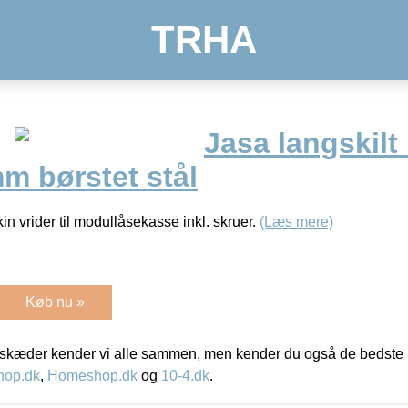
TRHA
Jasa langskilt
m børstet stål
in vrider til modullåsekasse inkl. skruer.
(Læs mere)
Køb nu »
kæder kender vi alle sammen, men kender du også de bedste p
hop.dk
,
Homeshop.dk
og
10-4.dk
.