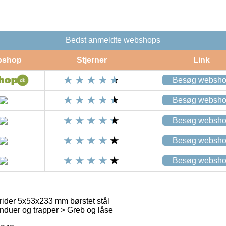
Bedst anmeldte webshops
bshop
Stjerner
Link
Besøg websh
Besøg websh
Besøg websh
Besøg websh
Besøg websh
rider 5x53x233 mm børstet stål
nduer og trapper > Greb og låse