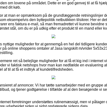
den om lovene på området. Dette er en god genvej til at få hjælp
 med dit køb.
g for at man er opmærksom på de grundlæggende retningslinjer 
om eksempelvis den byttepolitik netbutikken tilsikrer. Her er d
rer ens faktura e-mail, så man fremadrettet vil kunne bevidne si
tet stål, om du er på udkig efter et produkt til en mand eller k
as nyttige muligheder for at gennemgå en hel del tidligere kunder
ger på online shoppens omtaler af Jasa langskilt m/vrider 5x53x2
stilling.
mere ret så belejlige muligheder for at få et kig ind i internet
der vi faktisk netshops hvor man kan nedfælde en evaluering af
 af til at få et indtryk af kundetilfredsheden.
nsieret af annoncer. Vi har tætte samarbejder med en gruppe a
tilbud, og tjener godtgørelse i tilfælde af at den besøgende vi s
ternet forretninger understøttes rutinemæssigt, men vi påtager o
ære udarbejdet siden vi sidst opdaterede sidens data.