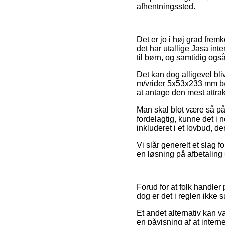
afhentningssted.
Det er jo i høj grad frem
det har utallige Jasa in
til børn, og samtidig ogs
Det kan dog alligevel bliv
m/vrider 5x53x233 mm bør
at antage den mest attrak
Man skal blot være så påv
fordelagtig, kunne det i 
inkluderet i et lovbud, de
Vi slår generelt et slag 
en løsning på afbetaling 
Forud for at folk handle
dog er det i reglen ikke s
Et andet alternativ kan
en påvisning af at intern