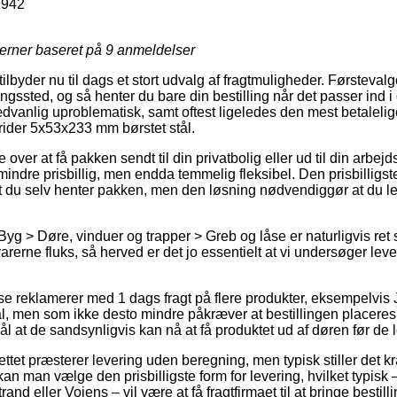
9942
jerner baseret på
9
anmeldelser
 tilbyder nu til dags et stort udvalg af fragtmuligheder. Førsteva
tningssted, og så henter du bare din bestilling når det passer ind 
dvanlig uproblematisk, samt oftest ligeledes den mest betaleli
vrider 5x53x233 mm børstet stål.
over at få pakken sendt til din privatbolig eller ud til din arbej
indre prisbillig, men endda temmelig fleksibel. Den prisbilligs
 du selv henter pakken, men den løsning nødvendiggør at du leve
yg > Døre, vinduer og trapper > Greb og låse er naturligvis ret så
rerne fluks, så herved er det jo essentielt at vi undersøger lev
se reklamerer med 1 dags fragt på flere produkter, eksempelvis J
, men som ikke desto mindre påkræver at bestillingen placeres f
 at de sandsynligvis kan nå at få produktet ud af døren før de log
ttet præsterer levering uden beregning, men typisk stiller det k
kan man vælge den prisbilligste form for levering, hvilket typi
nd eller Vojens – vil være at få fragtfirmaet til at bringe bestillin