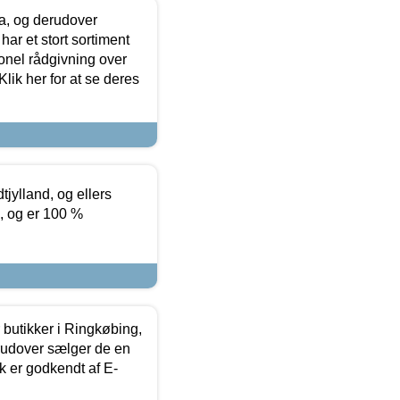
ia, og derudover
ar et stort sortiment
onel rådgivning over
ik her for at se deres
tjylland, og ellers
4, og er 100 %
butikker i Ringkøbing,
rudover sælger de en
k er godkendt af E-