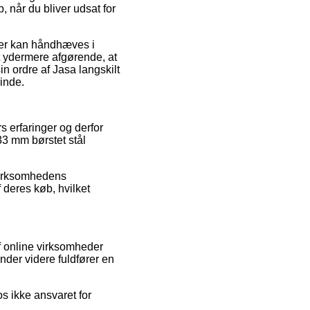
, når du bliver udsat for
der kan håndhæves i
et ydermere afgørende, at
n ordre af Jasa langskilt
vinde.
s erfaringer og derfor
33 mm børstet stål
 virksomhedens
 deres køb, hvilket
f online virksomheder
ender videre fuldfører en
s ikke ansvaret for