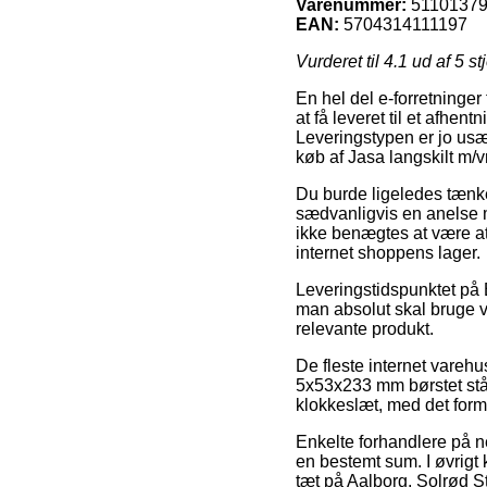
Varenummer:
5110137
EAN:
5704314111197
Vurderet til
4.1
ud af 5 st
En hel del e-forretninger
at få leveret til et afhen
Leveringstypen er jo usæ
køb af Jasa langskilt m/
Du burde ligeledes tænke 
sædvanligvis en anelse m
ikke benægtes at være at
internet shoppens lager.
Leveringstidspunktet på B
man absolut skal bruge va
relevante produkt.
De fleste internet varehu
5x53x233 mm børstet stål
klokkeslæt, med det formål
Enkelte forhandlere på ne
en bestemt sum. I øvrigt 
tæt på Aalborg, Solrød Stra