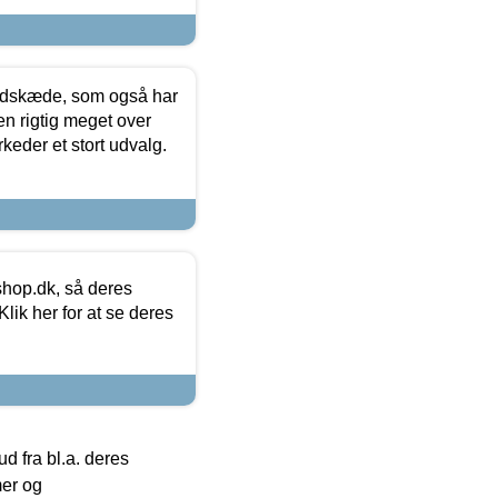
edskæde, som også har
en rigtig meget over
keder et stort udvalg.
hop.dk, så deres
lik her for at se deres
 fra bl.a. deres
mer og