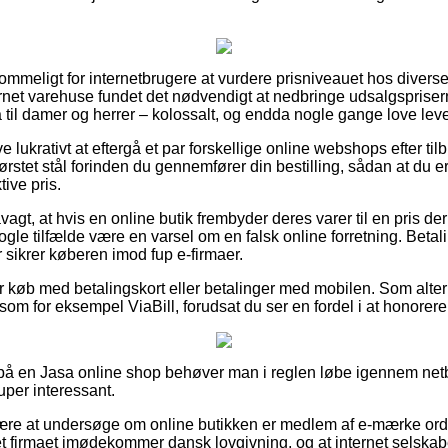
kommeligt for internetbrugere at vurdere prisniveauet hos diverse 
ternet varehuse fundet det nødvendigt at nedbringe udsalgsprise
å til damer og herrer – kolossalt, og endda nogle gange love lev
e lukrativt at eftergå et par forskellige online webshops efter til
stet stål forinden du gennemfører din bestilling, sådan at du e
tive pris.
agt, at hvis en online butik frembyder deres varer til en pris d
nogle tilfælde være en varsel om en falsk online forretning. Beta
r sikrer køberen imod fup e-firmaer.
for køb med betalingskort eller betalinger med mobilen. Som alte
som for eksempel ViaBill, forudsat du ser en fordel i at honorere 
r på en Jasa online shop behøver man i reglen løbe igennem net
uper interessant.
 være at undersøge om online butikken er medlem af e-mærke or
et firmaet imødekommer dansk lovgivning, og at internet selskabet 