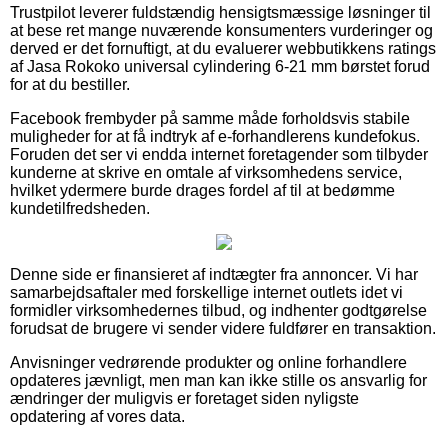
Trustpilot leverer fuldstændig hensigtsmæssige løsninger til
at bese ret mange nuværende konsumenters vurderinger og
derved er det fornuftigt, at du evaluerer webbutikkens ratings
af Jasa Rokoko universal cylindering 6-21 mm børstet forud
for at du bestiller.
Facebook frembyder på samme måde forholdsvis stabile
muligheder for at få indtryk af e-forhandlerens kundefokus.
Foruden det ser vi endda internet foretagender som tilbyder
kunderne at skrive en omtale af virksomhedens service,
hvilket ydermere burde drages fordel af til at bedømme
kundetilfredsheden.
Denne side er finansieret af indtægter fra annoncer. Vi har
samarbejdsaftaler med forskellige internet outlets idet vi
formidler virksomhedernes tilbud, og indhenter godtgørelse
forudsat de brugere vi sender videre fuldfører en transaktion.
Anvisninger vedrørende produkter og online forhandlere
opdateres jævnligt, men man kan ikke stille os ansvarlig for
ændringer der muligvis er foretaget siden nyligste
opdatering af vores data.