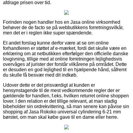
afdrage prisen over tid.
Forinden nogen handler hos en Jasa online virksomhed
behøver de de facto se på webbutikkens forretningsvilkår,
men det er i reglen ikke super spændende.
Et andet forslag kunne derfor være at se om online
forhandleren er støttet af e-mærket, fordi det skulle være en
erklæring om at netbutikken efterfølger den officielle danske
lovgivning, tillige med at online forretningen lejlighedsvis
overvåges af jurister der forstår vilkårene på området. Dette
er desuden en god lejlighed til en hjælpende hånd, såfremt
du skulle få besvær med dit indkøb.
Udover dette er det prisværdigt at kunden er
hensynstagende til de mest vedkommende regler der er
gældende for handlen, f.eks. hvilken returret online shoppen
lover. I den relation er det tillige relevant, at man stadig
bibeholder sin ordrekvittering, så man senere kan påvise sin
shopping af Jasa Rokoko universal cylindering 6-21 mm
børstet, om man skal købe gave til en dame eller herre.