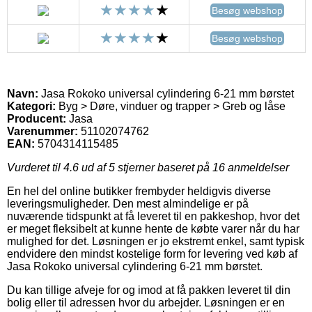
Besøg webshop
Besøg webshop
Navn:
Jasa Rokoko universal cylindering 6-21 mm børstet
Kategori:
Byg > Døre, vinduer og trapper > Greb og låse
Producent:
Jasa
Varenummer:
51102074762
EAN:
5704314115485
Vurderet til
4.6
ud af 5 stjerner baseret på
16
anmeldelser
En hel del online butikker frembyder heldigvis diverse
leveringsmuligheder. Den mest almindelige er på
nuværende tidspunkt at få leveret til en pakkeshop, hvor det
er meget fleksibelt at kunne hente de købte varer når du har
mulighed for det. Løsningen er jo ekstremt enkel, samt typisk
endvidere den mindst kostelige form for levering ved køb af
Jasa Rokoko universal cylindering 6-21 mm børstet.
Du kan tillige afveje for og imod at få pakken leveret til din
bolig eller til adressen hvor du arbejder. Løsningen er en