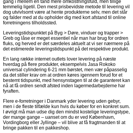
gang i mellem en tand mere omkostningsfuld, men tillige
temmelig ligetil. Den mest prisbevidste metode til levering vil
dog utvivlsomt være at hente produkterne selv, men det står
og falder med at du opholder dig med kort afstand til online
forretningens tilholdssted.
Leveringstidspunktet på Byg > Døre, vinduer og trapper >
Greb og låse er meget essentiel når man har brug for ordren
fluks, og herved er det særdeles aktuelt at vi ser nærmere på
det estimerede leveringstidspunkt på det respektive produkt.
En lang række internet outlets lover levering på næste
hverdag på flere produkter, eksempelvis Jasa Rokoko
universal cylindering 6-21 mm børstet, men vær påpasselig
da det stiller krav om at ordren køres igennem forud for et
bestemt tidspunkt, med hensynstagen til at de garanteret kan
nå at få ordren sendt afsted inden lagermedarbejderne har
fyraften.
Flere e-forretninger i Danmark yder levering uden gebyr,
men i de fleste tilfælde kun hvis du køber for en konkret sum.
I øvrigt må man udse dig den mindst kostelige leveringstype,
der mange gange – uanset om du er ved København,
Vordingborg eller Jyllinge – vil blive at få fragtmanden til at
bringe pakken til en pakkeshop.