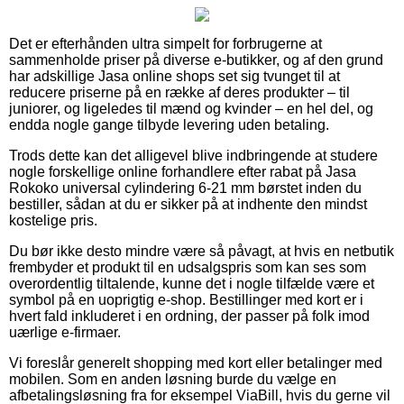
Det er efterhånden ultra simpelt for forbrugerne at
sammenholde priser på diverse e-butikker, og af den grund
har adskillige Jasa online shops set sig tvunget til at
reducere priserne på en række af deres produkter – til
juniorer, og ligeledes til mænd og kvinder – en hel del, og
endda nogle gange tilbyde levering uden betaling.
Trods dette kan det alligevel blive indbringende at studere
nogle forskellige online forhandlere efter rabat på Jasa
Rokoko universal cylindering 6-21 mm børstet inden du
bestiller, sådan at du er sikker på at indhente den mindst
kostelige pris.
Du bør ikke desto mindre være så påvagt, at hvis en netbutik
frembyder et produkt til en udsalgspris som kan ses som
overordentlig tiltalende, kunne det i nogle tilfælde være et
symbol på en uoprigtig e-shop. Bestillinger med kort er i
hvert fald inkluderet i en ordning, der passer på folk imod
uærlige e-firmaer.
Vi foreslår generelt shopping med kort eller betalinger med
mobilen. Som en anden løsning burde du vælge en
afbetalingsløsning fra for eksempel ViaBill, hvis du gerne vil