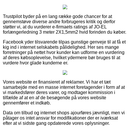
Trustpilot byder på en lang række gode chancer for at
gennemstøve diverse andre forbrugeres kritik og derfor
støtter vi, at du vurderer e-firmaets ratings af JO-EL
forlængerledning 3 meter 2X1,5mm2 hvid forinden du køber.
Facebook yder tilsvarende tilpas gunstige genveje til at få et
kig ind i internet selskabets pålidelighed. Her ses mange
forretninger på nettet hvor kunder kan udforme en vurdering
af deres købsoplevelse, hvilket ydermere bør bruges til at
vurdere hvor glade kunderne er.
Vores website er finansieret af reklamer. Vi har et tæt
samarbejde med en masse internet foretagender i form af at
vi markedsfører deres varer, og modtager kommission i
tilfælde af at en af de besøgende på vores website
gennemfører et indkøb.
Data om tilbud og internet shops ajourføres jævnligt, men vi
påtager os intet ansvar for modifikationer der er iværksat
efter at vi sidste gang opdaterede vores oplysninger.