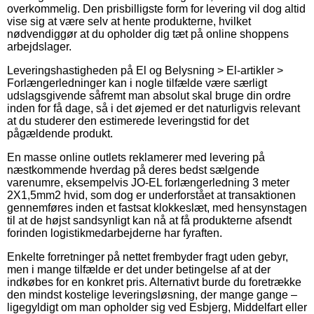
overkommelig. Den prisbilligste form for levering vil dog altid
vise sig at være selv at hente produkterne, hvilket
nødvendiggør at du opholder dig tæt på online shoppens
arbejdslager.
Leveringshastigheden på El og Belysning > El-artikler >
Forlængerledninger kan i nogle tilfælde være særligt
udslagsgivende såfremt man absolut skal bruge din ordre
inden for få dage, så i det øjemed er det naturligvis relevant
at du studerer den estimerede leveringstid for det
pågældende produkt.
En masse online outlets reklamerer med levering på
næstkommende hverdag på deres bedst sælgende
varenumre, eksempelvis JO-EL forlængerledning 3 meter
2X1,5mm2 hvid, som dog er underforstået at transaktionen
gennemføres inden et fastsat klokkeslæt, med hensynstagen
til at de højst sandsynligt kan nå at få produkterne afsendt
forinden logistikmedarbejderne har fyraften.
Enkelte forretninger på nettet frembyder fragt uden gebyr,
men i mange tilfælde er det under betingelse af at der
indkøbes for en konkret pris. Alternativt burde du foretrække
den mindst kostelige leveringsløsning, der mange gange –
ligegyldigt om man opholder sig ved Esbjerg, Middelfart eller