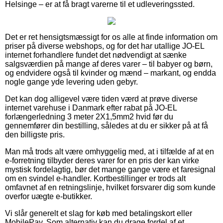
Helsinge – er at få bragt varerne til et udleveringssted.
Det er ret hensigtsmæssigt for os alle at finde information om
priser på diverse webshops, og for det har utallige JO-EL
internet forhandlere fundet det nødvendigt at sænke
salgsværdien på mange af deres varer – til babyer og børn,
og endvidere også til kvinder og mænd – markant, og endda
nogle gange yde levering uden gebyr.
Det kan dog alligevel være tiden værd at prøve diverse
internet varehuse i Danmark efter rabat på JO-EL
forlængerledning 3 meter 2X1,5mm2 hvid før du
gennemfører din bestilling, således at du er sikker på at få
den billigste pris.
Man må trods alt være omhyggelig med, at i tilfælde af at en
e-forretning tilbyder deres varer for en pris der kan virke
mystisk fordelagtig, bør det mange gange være et faresignal
om en svindel e-handler. Kortbestillinger er trods alt
omfavnet af en retningslinje, hvilket forsvarer dig som kunde
overfor uægte e-butikker.
Vi slår generelt et slag for køb med betalingskort eller
MobilePay. Som alternativ kan du drage fordel af et