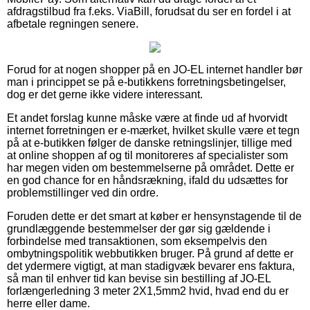
afdragstilbud fra f.eks. ViaBill, forudsat du ser en fordel i at
afbetale regningen senere.
Forud for at nogen shopper på en JO-EL internet handler bør
man i princippet se på e-butikkens forretningsbetingelser,
dog er det gerne ikke videre interessant.
Et andet forslag kunne måske være at finde ud af hvorvidt
internet forretningen er e-mærket, hvilket skulle være et tegn
på at e-butikken følger de danske retningslinjer, tillige med
at online shoppen af og til monitoreres af specialister som
har megen viden om bestemmelserne på området. Dette er
en god chance for en håndsrækning, ifald du udsættes for
problemstillinger ved din ordre.
Foruden dette er det smart at køber er hensynstagende til de
grundlæggende bestemmelser der gør sig gældende i
forbindelse med transaktionen, som eksempelvis den
ombytningspolitik webbutikken bruger. På grund af dette er
det ydermere vigtigt, at man stadigvæk bevarer ens faktura,
så man til enhver tid kan bevise sin bestilling af JO-EL
forlængerledning 3 meter 2X1,5mm2 hvid, hvad end du er
herre eller dame.