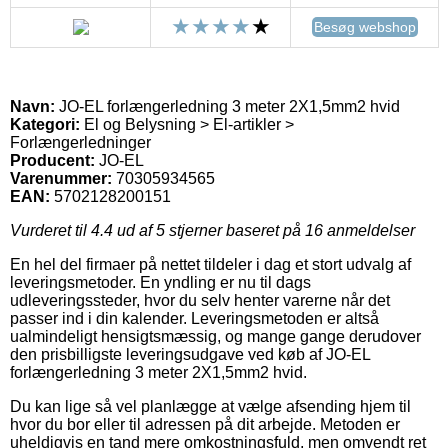
Besøg webshop
Navn:
JO-EL forlængerledning 3 meter 2X1,5mm2 hvid
Kategori:
El og Belysning > El-artikler >
Forlængerledninger
Producent:
JO-EL
Varenummer:
70305934565
EAN:
5702128200151
Vurderet til
4.4
ud af 5 stjerner baseret på
16
anmeldelser
En hel del firmaer på nettet tildeler i dag et stort udvalg af
leveringsmetoder. En yndling er nu til dags
udleveringssteder, hvor du selv henter varerne når det
passer ind i din kalender. Leveringsmetoden er altså
ualmindeligt hensigtsmæssig, og mange gange derudover
den prisbilligste leveringsudgave ved køb af JO-EL
forlængerledning 3 meter 2X1,5mm2 hvid.
Du kan lige så vel planlægge at vælge afsending hjem til
hvor du bor eller til adressen på dit arbejde. Metoden er
uheldigvis en tand mere omkostningsfuld, men omvendt ret