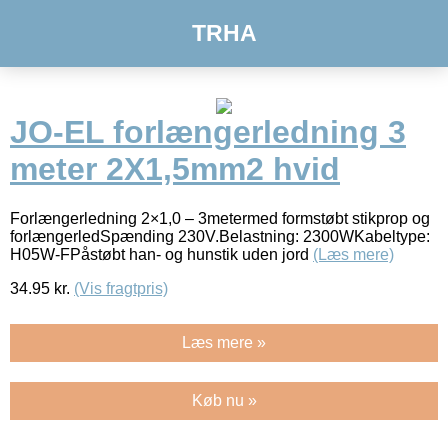
TRHA
JO-EL forlængerledning 3
meter 2X1,5mm2 hvid
Forlængerledning 2×1,0 – 3metermed formstøbt stikprop og
forlængerledSpænding 230V.Belastning: 2300WKabeltype:
H05W-FPåstøbt han- og hunstik uden jord
(Læs mere)
34.95
kr.
(Vis fragtpris)
Læs mere »
Køb nu »