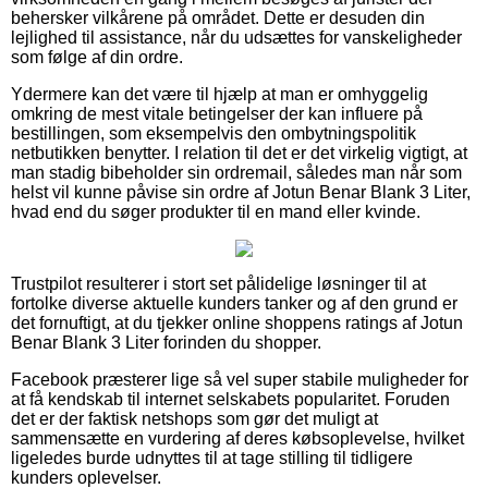
behersker vilkårene på området. Dette er desuden din
lejlighed til assistance, når du udsættes for vanskeligheder
som følge af din ordre.
Ydermere kan det være til hjælp at man er omhyggelig
omkring de mest vitale betingelser der kan influere på
bestillingen, som eksempelvis den ombytningspolitik
netbutikken benytter. I relation til det er det virkelig vigtigt, at
man stadig bibeholder sin ordremail, således man når som
helst vil kunne påvise sin ordre af Jotun Benar Blank 3 Liter,
hvad end du søger produkter til en mand eller kvinde.
Trustpilot resulterer i stort set pålidelige løsninger til at
fortolke diverse aktuelle kunders tanker og af den grund er
det fornuftigt, at du tjekker online shoppens ratings af Jotun
Benar Blank 3 Liter forinden du shopper.
Facebook præsterer lige så vel super stabile muligheder for
at få kendskab til internet selskabets popularitet. Foruden
det er der faktisk netshops som gør det muligt at
sammensætte en vurdering af deres købsoplevelse, hvilket
ligeledes burde udnyttes til at tage stilling til tidligere
kunders oplevelser.