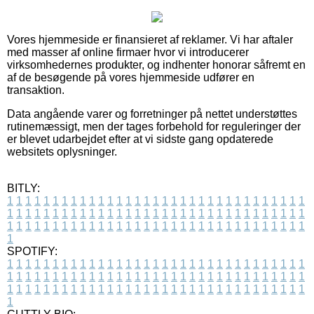
Vores hjemmeside er finansieret af reklamer. Vi har aftaler
med masser af online firmaer hvor vi introducerer
virksomhedernes produkter, og indhenter honorar såfremt en
af de besøgende på vores hjemmeside udfører en
transaktion.
Data angående varer og forretninger på nettet understøttes
rutinemæssigt, men der tages forbehold for reguleringer der
er blevet udarbejdet efter at vi sidste gang opdaterede
websitets oplysninger.
BITLY:
1
1
1
1
1
1
1
1
1
1
1
1
1
1
1
1
1
1
1
1
1
1
1
1
1
1
1
1
1
1
1
1
1
1
1
1
1
1
1
1
1
1
1
1
1
1
1
1
1
1
1
1
1
1
1
1
1
1
1
1
1
1
1
1
1
1
1
1
1
1
1
1
1
1
1
1
1
1
1
1
1
1
1
1
1
1
1
1
1
1
1
1
1
1
1
1
1
1
1
1
SPOTIFY:
1
1
1
1
1
1
1
1
1
1
1
1
1
1
1
1
1
1
1
1
1
1
1
1
1
1
1
1
1
1
1
1
1
1
1
1
1
1
1
1
1
1
1
1
1
1
1
1
1
1
1
1
1
1
1
1
1
1
1
1
1
1
1
1
1
1
1
1
1
1
1
1
1
1
1
1
1
1
1
1
1
1
1
1
1
1
1
1
1
1
1
1
1
1
1
1
1
1
1
1