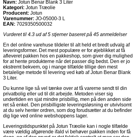
Navn:
Jotun Benar Blank 3 Liter
Kategori:
Jotun Træolie
Producent:
Jotun
Varenummer:
JO-05000-3 L
EAN:
7029350500032
Vurderet til
4.3
ud af 5 stjerner baseret på
45
anmeldelser
En del online varehuse tildeler til alt held et bredt udvalg af
leveringsformer. Det mest populære er for øjeblikket at få
afleveret pakken hos en pakkeshop, som giver dig mulighed
for at hente produkterne når det passer dig bedst. Den er jo
ekstremt bekvem, og i mange tilfælde tillige den mest
betalelige metode til levering ved køb af Jotun Benar Blank
3 Liter.
Du kunne lige så vel tænke over at få varerne sendt til din
privatbolig eller ud til dit arbejde. Metoden viser sig
undertiden en sjat mindre prisbillig, men på den anden side
ret så enkel. Den prisbilligste leveringsløsning er utvivlsomt
at du selv henter ordren, som dog forudsætter at du befinder
dig lige ved online webshoppens lager.
Leveringstidspunktet på Jotun Træolie kan i nogle tilfælde
være vældig afgørende ifald vi behøver pakken inden for få