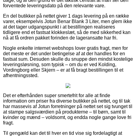
dage, og af den grund er det faktisk centralt at man ser den
forventede leveringsdato på den relevante vare.
En del butikker på nettet giver 1 dags levering på en række
varer, eksempelvis Jotun Benar Blank 3 Liter, men glem ikke
at det tager udgangspunkt i at bestillingen realiseres
tidligere end et fastsat klokkeslæt, så de med sikkerhed kan
nå at få ordren pakket forinden de lageransatte har fri.
Nogle enkelte internet webshops lover gratis fragt, men for
det meste er det under betingelse af at der handles for en
fastsat sum. Desuden skulle du snuppe den mindst kostelige
leveringsløsning, som typisk – om du er ved Kolding,
Vordingborg eller Skjern – er at få bragt bestillingen til et
afhentningssted.
Det er efterhånden super smertefrit for alle at finde
information om priser fra diverse butikker på nettet, og til tak
har massevis af Jotun forretninger på nettet set sig tvunget til
at stampe salgsværdien på produkterne – til børn, samt til
kvinder og mænd – voldsomt, og endda nogle gange love fri
fragt.
Til gengæld kan det til hver en tid vise sig fordelagtigt at