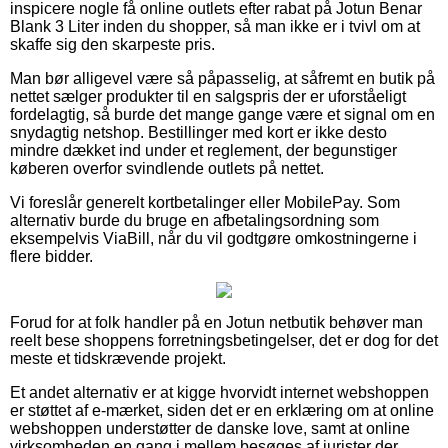
inspicere nogle få online outlets efter rabat på Jotun Benar
Blank 3 Liter inden du shopper, så man ikke er i tvivl om at
skaffe sig den skarpeste pris.
Man bør alligevel være så påpasselig, at såfremt en butik på
nettet sælger produkter til en salgspris der er uforståeligt
fordelagtig, så burde det mange gange være et signal om en
snydagtig netshop. Bestillinger med kort er ikke desto
mindre dækket ind under et reglement, der begunstiger
køberen overfor svindlende outlets på nettet.
Vi foreslår generelt kortbetalinger eller MobilePay. Som
alternativ burde du bruge en afbetalingsordning som
eksempelvis ViaBill, når du vil godtgøre omkostningerne i
flere bidder.
Forud for at folk handler på en Jotun netbutik behøver man
reelt bese shoppens forretningsbetingelser, det er dog for det
meste et tidskrævende projekt.
Et andet alternativ er at kigge hvorvidt internet webshoppen
er støttet af e-mærket, siden det er en erklæring om at online
webshoppen understøtter de danske love, samt at online
virksomheden en gang i mellem besøges af jurister der