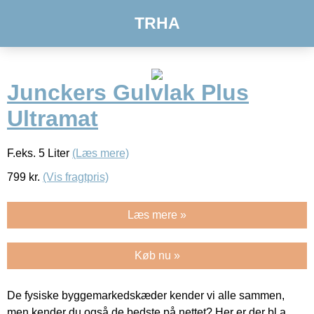
TRHA
Junckers Gulvlak Plus
Ultramat
F.eks. 5 Liter
(Læs mere)
799
kr.
(Vis fragtpris)
Læs mere »
Køb nu »
De fysiske byggemarkedskæder kender vi alle sammen,
men kender du også de bedste på nettet? Her er der bl.a.