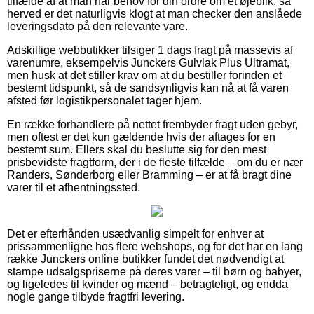
tilfælde af at man har behov for din ordre om et øjeblik, så
herved er det naturligvis klogt at man checker den anslåede
leveringsdato på den relevante vare.
Adskillige webbutikker tilsiger 1 dags fragt på massevis af
varenumre, eksempelvis Junckers Gulvlak Plus Ultramat,
men husk at det stiller krav om at du bestiller forinden et
bestemt tidspunkt, så de sandsynligvis kan nå at få varen
afsted før logistikpersonalet tager hjem.
En række forhandlere på nettet frembyder fragt uden gebyr,
men oftest er det kun gældende hvis der aftages for en
bestemt sum. Ellers skal du beslutte sig for den mest
prisbevidste fragtform, der i de fleste tilfælde – om du er nær
Randers, Sønderborg eller Bramming – er at få bragt dine
varer til et afhentningssted.
Det er efterhånden usædvanlig simpelt for enhver at
prissammenligne hos flere webshops, og for det har en lang
række Junckers online butikker fundet det nødvendigt at
stampe udsalgspriserne på deres varer – til børn og babyer,
og ligeledes til kvinder og mænd – betragteligt, og endda
nogle gange tilbyde fragtfri levering.