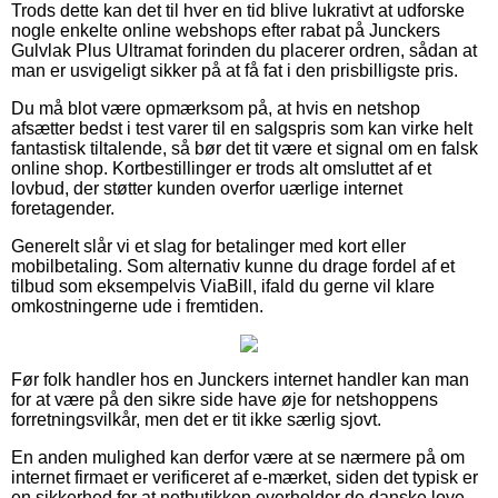
Trods dette kan det til hver en tid blive lukrativt at udforske
nogle enkelte online webshops efter rabat på Junckers
Gulvlak Plus Ultramat forinden du placerer ordren, sådan at
man er usvigeligt sikker på at få fat i den prisbilligste pris.
Du må blot være opmærksom på, at hvis en netshop
afsætter bedst i test varer til en salgspris som kan virke helt
fantastisk tiltalende, så bør det tit være et signal om en falsk
online shop. Kortbestillinger er trods alt omsluttet af et
lovbud, der støtter kunden overfor uærlige internet
foretagender.
Generelt slår vi et slag for betalinger med kort eller
mobilbetaling. Som alternativ kunne du drage fordel af et
tilbud som eksempelvis ViaBill, ifald du gerne vil klare
omkostningerne ude i fremtiden.
Før folk handler hos en Junckers internet handler kan man
for at være på den sikre side have øje for netshoppens
forretningsvilkår, men det er tit ikke særlig sjovt.
En anden mulighed kan derfor være at se nærmere på om
internet firmaet er verificeret af e-mærket, siden det typisk er
en sikkerhed for at netbutikken overholder de danske love,