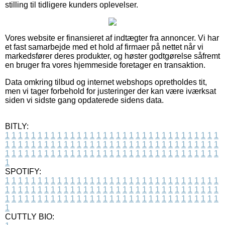
stilling til tidligere kunders oplevelser.
Vores website er finansieret af indtægter fra annoncer. Vi har
et fast samarbejde med et hold af firmaer på nettet når vi
markedsfører deres produkter, og høster godtgørelse såfremt
en bruger fra vores hjemmeside foretager en transaktion.
Data omkring tilbud og internet webshops opretholdes tit,
men vi tager forbehold for justeringer der kan være iværksat
siden vi sidste gang opdaterede sidens data.
BITLY:
1
1
1
1
1
1
1
1
1
1
1
1
1
1
1
1
1
1
1
1
1
1
1
1
1
1
1
1
1
1
1
1
1
1
1
1
1
1
1
1
1
1
1
1
1
1
1
1
1
1
1
1
1
1
1
1
1
1
1
1
1
1
1
1
1
1
1
1
1
1
1
1
1
1
1
1
1
1
1
1
1
1
1
1
1
1
1
1
1
1
1
1
1
1
1
1
1
1
1
1
SPOTIFY:
1
1
1
1
1
1
1
1
1
1
1
1
1
1
1
1
1
1
1
1
1
1
1
1
1
1
1
1
1
1
1
1
1
1
1
1
1
1
1
1
1
1
1
1
1
1
1
1
1
1
1
1
1
1
1
1
1
1
1
1
1
1
1
1
1
1
1
1
1
1
1
1
1
1
1
1
1
1
1
1
1
1
1
1
1
1
1
1
1
1
1
1
1
1
1
1
1
1
1
1
CUTTLY BIO: