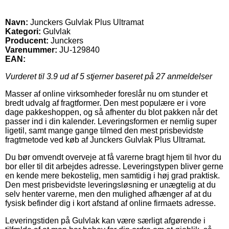
Navn:
Junckers Gulvlak Plus Ultramat
Kategori:
Gulvlak
Producent:
Junckers
Varenummer:
JU-129840
EAN:
Vurderet til
3.9
ud af 5 stjerner baseret på
27
anmeldelser
Masser af online virksomheder foreslår nu om stunder et
bredt udvalg af fragtformer. Den mest populære er i vore
dage pakkeshoppen, og så afhenter du blot pakken når det
passer ind i din kalender. Leveringsformen er nemlig super
ligetil, samt mange gange tilmed den mest prisbevidste
fragtmetode ved køb af Junckers Gulvlak Plus Ultramat.
Du bør omvendt overveje at få varerne bragt hjem til hvor du
bor eller til dit arbejdes adresse. Leveringstypen bliver gerne
en kende mere bekostelig, men samtidig i høj grad praktisk.
Den mest prisbevidste leveringsløsning er unægtelig at du
selv henter varerne, men den mulighed afhænger af at du
fysisk befinder dig i kort afstand af online firmaets adresse.
Leveringstiden på Gulvlak kan være særligt afgørende i