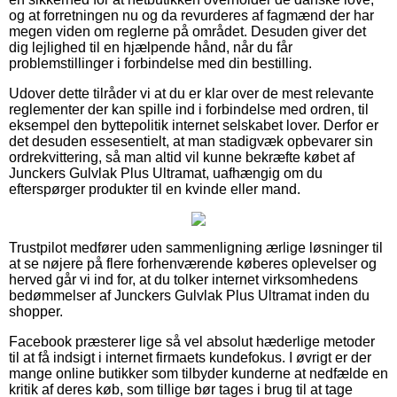
og at forretningen nu og da revurderes af fagmænd der har
megen viden om reglerne på området. Desuden giver det
dig lejlighed til en hjælpende hånd, når du får
problemstillinger i forbindelse med din bestilling.
Udover dette tilråder vi at du er klar over de mest relevante
reglementer der kan spille ind i forbindelse med ordren, til
eksempel den byttepolitik internet selskabet lover. Derfor er
det desuden essesentielt, at man stadigvæk opbevarer sin
ordrekvittering, så man altid vil kunne bekræfte købet af
Junckers Gulvlak Plus Ultramat, uafhængig om du
efterspørger produkter til en kvinde eller mand.
Trustpilot medfører uden sammenligning ærlige løsninger til
at se nøjere på flere forhenværende køberes oplevelser og
herved går vi ind for, at du tolker internet virksomhedens
bedømmelser af Junckers Gulvlak Plus Ultramat inden du
shopper.
Facebook præsterer lige så vel absolut hæderlige metoder
til at få indsigt i internet firmaets kundefokus. I øvrigt er der
mange online butikker som tilbyder kunderne at nedfælde en
kritik af deres køb, som tillige bør tages i brug til at tage