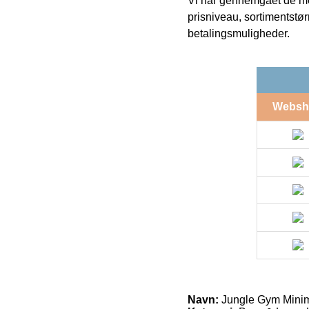
Vi har gennemgået de mes
prisniveau, sortimentstø
betalingsmuligheder.
Websh
Navn:
Jungle Gym Minim