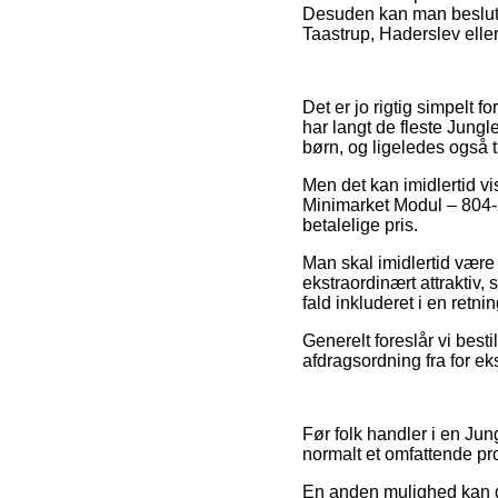
Desuden kan man beslutte
Taastrup, Haderslev eller 
Det er jo rigtig simpelt f
har langt de fleste Jungl
børn, og ligeledes også 
Men det kan imidlertid vi
Minimarket Modul – 804-2
betalelige pris.
Man skal imidlertid være 
ekstraordinært attraktiv,
fald inkluderet i en retni
Generelt foreslår vi bes
afdragsordning fra for ek
Før folk handler i en Ju
normalt et omfattende pro
En anden mulighed kan de