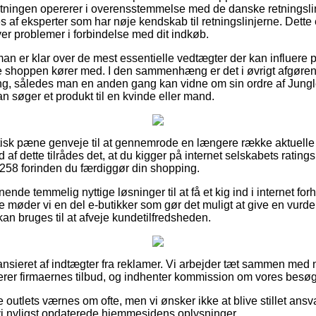
retningen opererer i overensstemmelse med de danske retningslinj
 af eksperter som har nøje kendskab til retningslinjerne. Dette 
ver problemer i forbindelse med dit indkøb.
 man er klar over de mest essentielle vedtægter der kan influere 
ine shoppen kører med. I den sammenhæng er det i øvrigt afgøre
ing, således man en anden gang kan vidne om sin ordre af Jun
 søger et produkt til en kvinde eller mand.
faktisk pæne genveje til at gennemrode en længere række aktuelle
 af dette tilrådes det, at du kigger på internet selskabets ratin
258 forinden du færdiggør din shopping.
ende temmelig nyttige løsninger til at få et kig ind i internet fo
 møder vi en del e-butikker som gør det muligt at give en vurder
n bruges til at afveje kundetilfredsheden.
nsieret af indtægter fra reklamer. Vi arbejder tæt sammen med n
rer firmaernes tilbud, og indhenter kommission om vores besøge
 outlets værnes om ofte, men vi ønsker ikke at blive stillet ansva
 vi nyligst opdaterede hjemmesidens oplysninger.