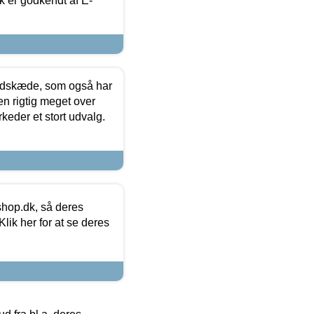
k er godkendt af E-
edskæde, som også har
en rigtig meget over
keder et stort udvalg.
hop.dk, så deres
lik her for at se deres