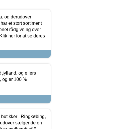
ia, og derudover
ar et stort sortiment
onel rådgivning over
ik her for at se deres
tjylland, og ellers
4, og er 100 %
butikker i Ringkøbing,
rudover sælger de en