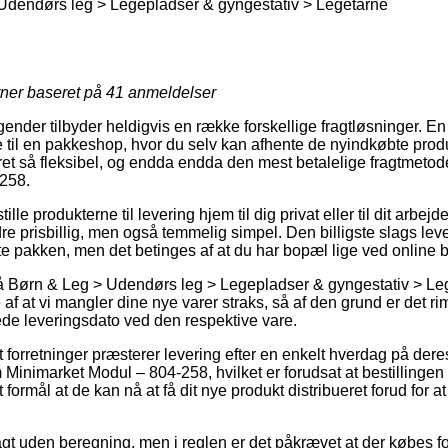
Udendørs leg > Legepladser & gyngestativ > Legetårne
rner baseret på
41
anmeldelser
gender tilbyder heldigvis en række forskellige fragtløsninger. E
 til en pakkeshop, hvor du selv kan afhente de nyindkøbte produk
et så fleksibel, og endda endda den mest betalelige fragtmeto
258.
lle produkterne til levering hjem til dig privat eller til dit arbej
e prisbillig, men også temmelig simpel. Den billigste slags lever
nte pakken, men det betinges af at du har bopæl lige ved online 
 Børn & Leg > Udendørs leg > Legepladser & gyngestativ > Leg
af at vi mangler dine nye varer straks, så af den grund er det rime
de leveringsdato ved den respektive vare.
forretninger præsterer levering efter en enkelt hverdag på der
nimarket Modul – 804-258, hvilket er forudsat at bestillingen r
 formål at de kan nå at få dit nye produkt distribueret forud for a
gt uden beregning, men i reglen er det påkrævet at der købes f