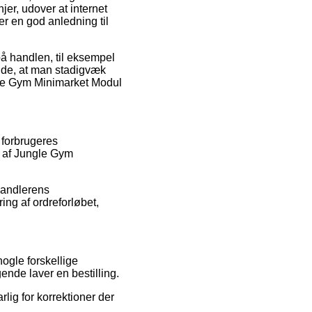
er, udover at internet
er en god anledning til
på handlen, til eksempel
nde, at man stadigvæk
gle Gym Minimarket Modul
 forbrugeres
gs af Jungle Gym
rhandlerens
ing af ordreforløbet,
ogle forskellige
nde laver en bestilling.
rlig for korrektioner der