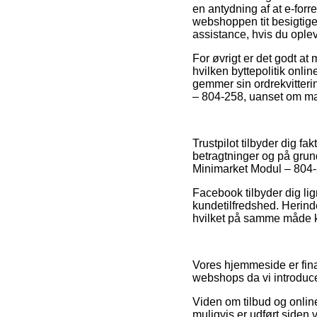
en antydning af at e-for
webshoppen tit besigtiges
assistance, hvis du ople
For øvrigt er det godt at
hvilken byttepolitik onl
gemmer sin ordrekvitter
– 804-258, uanset om man
Trustpilot tilbyder dig 
betragtninger og på grund
Minimarket Modul – 804-
Facebook tilbyder dig lign
kundetilfredshed. Herinde
hvilket på samme måde ka
Vores hjemmeside er fina
webshops da vi introduce
Viden om tilbud og online
muligvis er udført siden