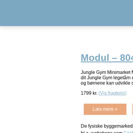
Modul – 80
Jungle Gym Minimarket 
dit Jungle Gym legetårn 
og børnene kan udvikle d
1799
kr.
(Vis fragtpris)
Læs mere »
De fysiske byggemarkeds