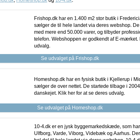
hop.dk
,
Homeshop.dk
og
10-4.dk
.
Frishop.dk har en 1.400 m2 stor butik i Frederic
sælger de til hele landet via deres webshop. De h
med mere end 50.000 varer, og tilbyder professi
telefon. Webshoppen er godkendt af E-mærket. Kl
udvalg.
Se udvalget på Frishop.dk
Homeshop.dk har en fysisk butik i Kjellerup i Mid
sælger de over nettet. De startede tilbage i 200
danskejet. Klik her for at se deres udvalg.
Se udvalget på Homeshop.dk
10-4.dk er en jysk byggemarkedskæde, som har 
Ulfborg, Varde, Viborg, Videbæk og Aarhus. De