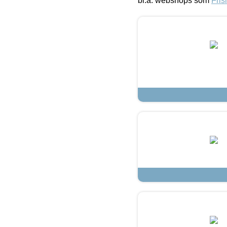
bl.a. webshops som
Fris