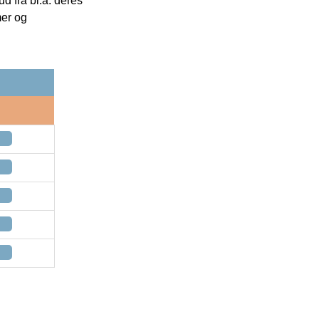
 fra bl.a. deres
mer og