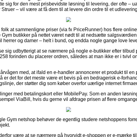
 sig for den mest prisbevidste løsning til levering, der ofte –
Struer – vil være at få dem til at levere din ordre til et udleverin
or folk at sammenligne priser (via fx PriceRunner) hos flere onlin
e Gym butikker på nettet været nødt til at nedsætte salgsværdien
til herrer og damer – helt i bund, og endda nogle gange love lev
se sig udbytterigt at se nærmere på nogle e-butikker efter tilbu
58 forinden du placerer ordren, således at man ikke er i tvivl 
årvågen med, at ifald en e-handler annoncerer et produkt til en 
 så er det for det meste være et bevis på en bedragerisk e-forhandl
ngslinje, der støtter dig som køber overfor uærlige internet firmaer
tillinger med betalingskort eller MobilePay. Som en anden løsnin
sempel ViaBill, hvis du gerne vil afdrage prisen af flere omgang
ngle Gym netshop behøver de egentlig studere netshoppens forret
jekt.
rfor være at se nærmere på hvorvidt e-shoppen er e-mærke tilslu