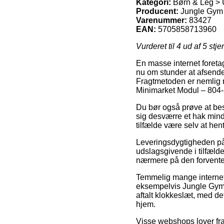
Kategori:
Børn & Leg > 
Producent:
Jungle Gym
Varenummer:
83427
EAN:
5705858713960
Vurderet til
4
ud af 5 stje
En masse internet foreta
nu om stunder at afsende
Fragtmetoden er nemlig r
Minimarket Modul – 804-
Du bør også prøve at besti
sig desværre et hak mindr
tilfælde være selv at he
Leveringsdygtigheden på
udslagsgivende i tilfælde 
nærmere på den forvente
Temmelig mange internet 
eksempelvis Jungle Gym Mi
aftalt klokkeslæt, med det
hjem.
Visse webshops lover fra