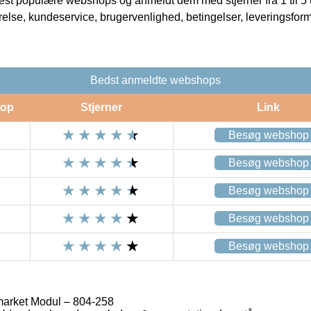
t populære webshops og anmeldt dem med stjerner fra 1 til 5 ud
rrelse, kundeservice, brugervenlighed, betingelser, leveringsfor
Bedst anmeldte webshops
op
Stjerner
Link
Besøg webshop
Besøg webshop
Besøg webshop
Besøg webshop
Besøg webshop
arket Modul – 804-258