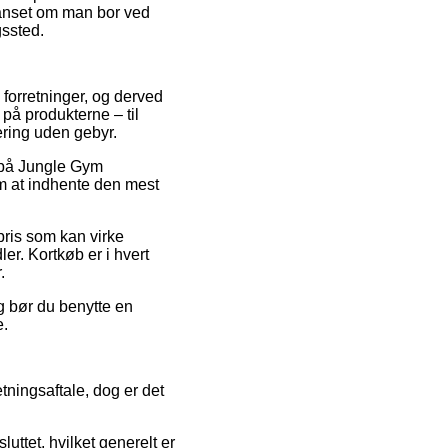
 uanset om man bor ved
gssted.
e forretninger, og derved
 på produkterne – til
ering uden gebyr.
d på Jungle Gym
om at indhente den mest
pris som kan virke
er. Kortkøb er i hvert
.
g bør du benytte en
e.
ningsaftale, dog er det
ttet, hvilket generelt er