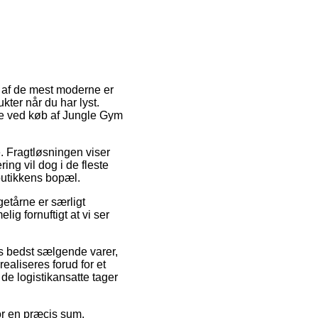
n af de mest moderne er
ter når du har lyst.
de ved køb af Jungle Gym
de. Fragtløsningen viser
ing vil dog i de fleste
butikkens bopæl.
etårne er særligt
lig fornuftigt at vi ser
es bedst sælgende varer,
ealiseres forud for et
t de logistikansatte tager
or en præcis sum.