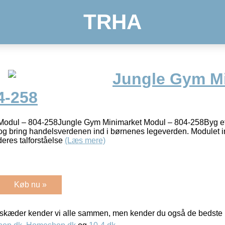
TRHA
Jungle Gym M
4-258
Modul – 804-258Jungle Gym Minimarket Modul – 804-258Byg e
og bring handelsverdenen ind i børnenes legeverden. Modulet ind
eres talforståelse
(Læs mere)
Køb nu »
kæder kender vi alle sammen, men kender du også de bedste p