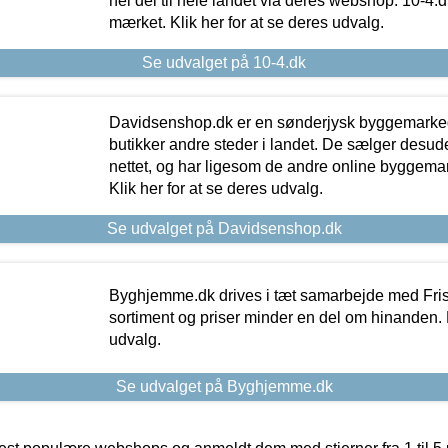
hel del til hele landet via deres webshop. 10-4.d
mærket. Klik her for at se deres udvalg.
Se udvalget på 10-4.dk
Davidsenshop.dk er en sønderjysk byggemark
butikker andre steder i landet. De sælger desud
nettet, og har ligesom de andre online byggemar
Klik her for at se deres udvalg.
Se udvalget på Davidsenshop.dk
Byghjemme.dk drives i tæt samarbejde med Fris
sortiment og priser minder en del om hinanden. K
udvalg.
Se udvalget på Byghjemme.dk