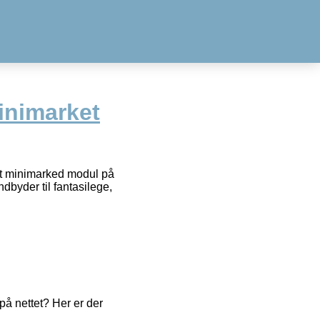
inimarket
t minimarked modul på
byder til fantasilege,
å nettet? Her er der