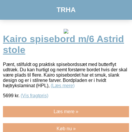
TRHA
Kairo spisebord m/6 Astrid
stole
Pænt, stilfuldt og praktisk spisebordssæt med butterflyt
udtræk. Du kan hurtigt og nemt forstørre bordet hvis der skal
være plads til flere. Kairo spisebordet har et smuk, slank
design og er i stilrene farver. Bordpladen er i hvidt
højtrykslaminat (HPL),
(Læs mere)
5699
kr.
(Vis fragtpris)
Læs mere »
Køb nu »