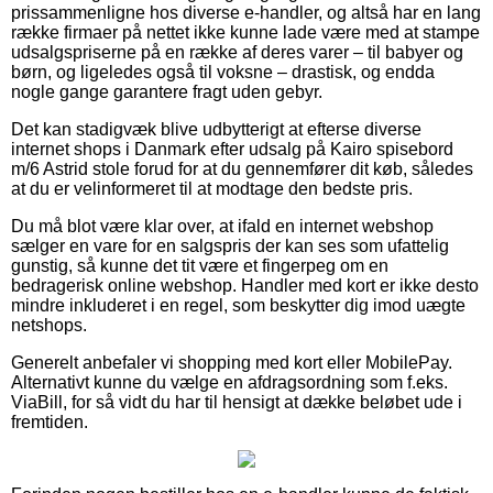
prissammenligne hos diverse e-handler, og altså har en lang
række firmaer på nettet ikke kunne lade være med at stampe
udsalgspriserne på en række af deres varer – til babyer og
børn, og ligeledes også til voksne – drastisk, og endda
nogle gange garantere fragt uden gebyr.
Det kan stadigvæk blive udbytterigt at efterse diverse
internet shops i Danmark efter udsalg på Kairo spisebord
m/6 Astrid stole forud for at du gennemfører dit køb, således
at du er velinformeret til at modtage den bedste pris.
Du må blot være klar over, at ifald en internet webshop
sælger en vare for en salgspris der kan ses som ufattelig
gunstig, så kunne det tit være et fingerpeg om en
bedragerisk online webshop. Handler med kort er ikke desto
mindre inkluderet i en regel, som beskytter dig imod uægte
netshops.
Generelt anbefaler vi shopping med kort eller MobilePay.
Alternativt kunne du vælge en afdragsordning som f.eks.
ViaBill, for så vidt du har til hensigt at dække beløbet ude i
fremtiden.