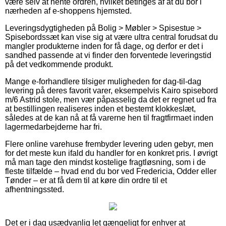
være selv at hente ordren, hvilket betinges af at du bor i
nærheden af e-shoppens hjemsted.
Leveringsdygtigheden på Bolig > Møbler > Spisestue >
Spisebordssæt kan vise sig at være ultra central forudsat du
mangler produkterne inden for få dage, og derfor er det i
sandhed passende at vi finder den forventede leveringstid
på det vedkommende produkt.
Mange e-forhandlere tilsiger muligheden for dag-til-dag
levering på deres favorit varer, eksempelvis Kairo spisebord
m/6 Astrid stole, men vær påpasselig da det er regnet ud fra
at bestillingen realiseres inden et bestemt klokkeslæt,
således at de kan nå at få varerne hen til fragtfirmaet inden
lagermedarbejderne har fri.
Flere online varehuse frembyder levering uden gebyr, men
for det meste kun ifald du handler for en konkret pris. I øvrigt
må man tage den mindst kostelige fragtløsning, som i de
fleste tilfælde – hvad end du bor ved Fredericia, Odder eller
Tønder – er at få dem til at køre din ordre til et
afhentningssted.
Det er i dag usædvanlig let gængeligt for enhver at