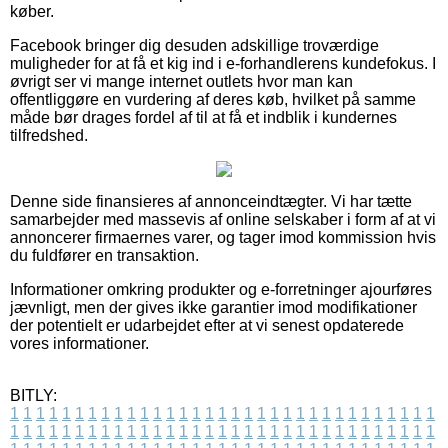
køber.
Facebook bringer dig desuden adskillige troværdige
muligheder for at få et kig ind i e-forhandlerens kundefokus. I
øvrigt ser vi mange internet outlets hvor man kan
offentliggøre en vurdering af deres køb, hvilket på samme
måde bør drages fordel af til at få et indblik i kundernes
tilfredshed.
Denne side finansieres af annonceindtægter. Vi har tætte
samarbejder med massevis af online selskaber i form af at vi
annoncerer firmaernes varer, og tager imod kommission hvis
du fuldfører en transaktion.
Informationer omkring produkter og e-forretninger ajourføres
jævnligt, men der gives ikke garantier imod modifikationer
der potentielt er udarbejdet efter at vi senest opdaterede
vores informationer.
BITLY:
1
1
1
1
1
1
1
1
1
1
1
1
1
1
1
1
1
1
1
1
1
1
1
1
1
1
1
1
1
1
1
1
1
1
1
1
1
1
1
1
1
1
1
1
1
1
1
1
1
1
1
1
1
1
1
1
1
1
1
1
1
1
1
1
1
1