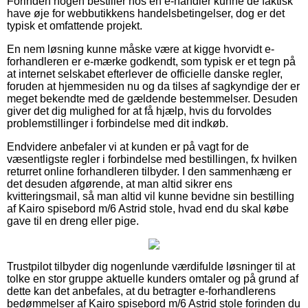
Forinden nogen bestiller hos en e-handler kunne de faktisk
have øje for webbutikkens handelsbetingelser, dog er det
typisk et omfattende projekt.
En nem løsning kunne måske være at kigge hvorvidt e-
forhandleren er e-mærke godkendt, som typisk er et tegn på
at internet selskabet efterlever de officielle danske regler,
foruden at hjemmesiden nu og da tilses af sagkyndige der er
meget bekendte med de gældende bestemmelser. Desuden
giver det dig mulighed for at få hjælp, hvis du forvoldes
problemstillinger i forbindelse med dit indkøb.
Endvidere anbefaler vi at kunden er på vagt for de
væsentligste regler i forbindelse med bestillingen, fx hvilken
returret online forhandleren tilbyder. I den sammenhæng er
det desuden afgørende, at man altid sikrer ens
kvitteringsmail, så man altid vil kunne bevidne sin bestilling
af Kairo spisebord m/6 Astrid stole, hvad end du skal købe
gave til en dreng eller pige.
Trustpilot tilbyder dig nogenlunde værdifulde løsninger til at
tolke en stor gruppe aktuelle kunders omtaler og på grund af
dette kan det anbefales, at du betragter e-forhandlerens
bedømmelser af Kairo spisebord m/6 Astrid stole forinden du