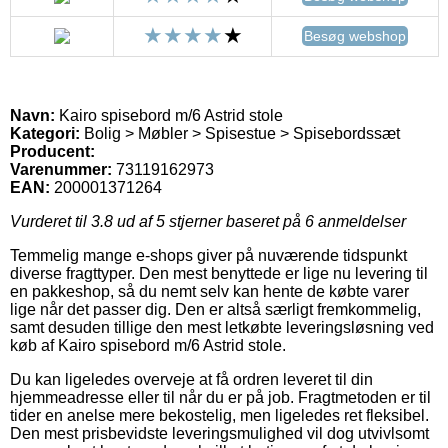
Besøg webshop
Navn:
Kairo spisebord m/6 Astrid stole
Kategori:
Bolig > Møbler > Spisestue > Spisebordssæt
Producent:
Varenummer:
73119162973
EAN:
200001371264
Vurderet til
3.8
ud af 5 stjerner baseret på
6
anmeldelser
Temmelig mange e-shops giver på nuværende tidspunkt
diverse fragttyper. Den mest benyttede er lige nu levering til
en pakkeshop, så du nemt selv kan hente de købte varer
lige når det passer dig. Den er altså særligt fremkommelig,
samt desuden tillige den mest letkøbte leveringsløsning ved
køb af Kairo spisebord m/6 Astrid stole.
Du kan ligeledes overveje at få ordren leveret til din
hjemmeadresse eller til når du er på job. Fragtmetoden er til
tider en anelse mere bekostelig, men ligeledes ret fleksibel.
Den mest prisbevidste leveringsmulighed vil dog utvivlsomt