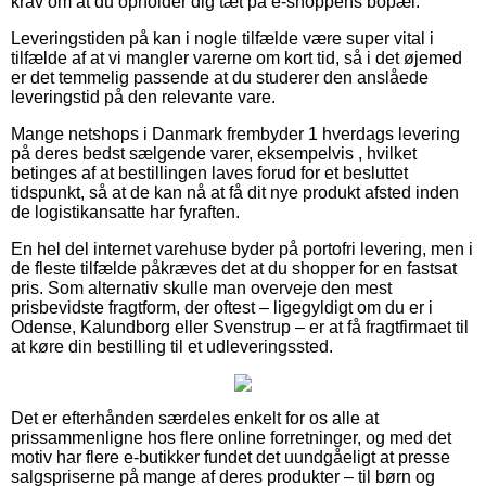
krav om at du opholder dig tæt på e-shoppens bopæl.
Leveringstiden på kan i nogle tilfælde være super vital i
tilfælde af at vi mangler varerne om kort tid, så i det øjemed
er det temmelig passende at du studerer den anslåede
leveringstid på den relevante vare.
Mange netshops i Danmark frembyder 1 hverdags levering
på deres bedst sælgende varer, eksempelvis , hvilket
betinges af at bestillingen laves forud for et besluttet
tidspunkt, så at de kan nå at få dit nye produkt afsted inden
de logistikansatte har fyraften.
En hel del internet varehuse byder på portofri levering, men i
de fleste tilfælde påkræves det at du shopper for en fastsat
pris. Som alternativ skulle man overveje den mest
prisbevidste fragtform, der oftest – ligegyldigt om du er i
Odense, Kalundborg eller Svenstrup – er at få fragtfirmaet til
at køre din bestilling til et udleveringssted.
Det er efterhånden særdeles enkelt for os alle at
prissammenligne hos flere online forretninger, og med det
motiv har flere e-butikker fundet det uundgåeligt at presse
salgspriserne på mange af deres produkter – til børn og