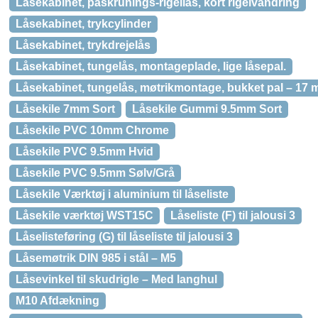
Låsekabinet, påskrunings-rigellås, kort rigelvandring
Låsekabinet, trykcylinder
Låsekabinet, trykdrejelås
Låsekabinet, tungelås, montageplade, lige låsepal.
Låsekabinet, tungelås, møtrikmontage, bukket pal – 17
Låsekile 7mm Sort
Låsekile Gummi 9.5mm Sort
Låsekile PVC 10mm Chrome
Låsekile PVC 9.5mm Hvid
Låsekile PVC 9.5mm Sølv/Grå
Låsekile Værktøj i aluminium til låseliste
Låsekile værktøj WST15C
Låseliste (F) til jalousi 3
Låselisteføring (G) til låseliste til jalousi 3
Låsemøtrik DIN 985 i stål – M5
Låsevinkel til skudrigle – Med langhul
M10 Afdækning