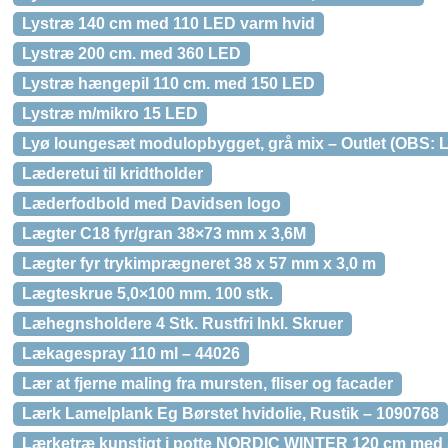
Lystræ 140 cm med 110 LED varm hvid
Lystræ 200 cm. med 360 LED
Lystræ hængepil 110 cm. med 150 LED
Lystræ m/mikro 15 LED
Lyø loungesæt modulopbygget, grå mix – Outlet (OBS: Læ
Læderetui til kridtholder
Læderfodbold med Davidsen logo
Lægter C18 fyr/gran 38×73 mm x 3,6M
Lægter fyr trykimprægneret 38 x 57 mm x 3,0 m
Lægteskrue 5,0×100 mm. 100 stk.
Læhegnsholdere 4 Stk. Rustfri Inkl. Skruer
Lækagespray 110 ml – 44026
Lær at fjerne maling fra mursten, fliser og facader
Lærk Lamelplank Eg Børstet hvidolie, Rustik – 1090768
Lærketræ kunstigt i potte NORDIC WINTER 120 cm med s