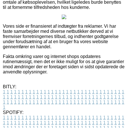
omtale af købsoplevelsen, hvilket ligeledes burde benyttes
til at fornemme tilfredsheden hos kunderne.
Vores side er finansieret af indtægter fra reklamer. Vi har
faste samarbejder med diverse netbutikker derved at vi
fremviser forretningernes tilbud, og indhenter godtgørelse
under forudsætning af at en bruger fra vores website
gennemfører en handel.
Fakta omkring varer og internet shops opdateres
rutinemæssigt, men det er ikke muligt for os at give garantier
imod ændringer der er foretaget siden vi sidst opdaterede de
anvendte oplysninger.
BITLY:
1
1
1
1
1
1
1
1
1
1
1
1
1
1
1
1
1
1
1
1
1
1
1
1
1
1
1
1
1
1
1
1
1
1
1
1
1
1
1
1
1
1
1
1
1
1
1
1
1
1
1
1
1
1
1
1
1
1
1
1
1
1
1
1
1
1
1
1
1
1
1
1
1
1
1
1
1
1
1
1
1
1
1
1
1
1
1
1
1
1
1
1
1
1
1
1
1
1
1
1
SPOTIFY:
1
1
1
1
1
1
1
1
1
1
1
1
1
1
1
1
1
1
1
1
1
1
1
1
1
1
1
1
1
1
1
1
1
1
1
1
1
1
1
1
1
1
1
1
1
1
1
1
1
1
1
1
1
1
1
1
1
1
1
1
1
1
1
1
1
1
1
1
1
1
1
1
1
1
1
1
1
1
1
1
1
1
1
1
1
1
1
1
1
1
1
1
1
1
1
1
1
1
1