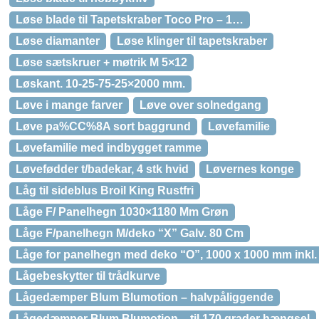
Løse blade til Tapetskraber Toco Pro – 1…
Løse diamanter
Løse klinger til tapetskraber
Løse sætskruer + møtrik M 5×12
Løskant. 10-25-75-25×2000 mm.
Løve i mange farver
Løve over solnedgang
Løve pa%CC%8A sort baggrund
Løvefamilie
Løvefamilie med indbygget ramme
Løvefødder t/badekar, 4 stk hvid
Løvernes konge
Låg til sideblus Broil King Rustfri
Låge F/ Panelhegn 1030×1180 Mm Grøn
Låge F/panelhegn M/deko “X” Galv. 80 Cm
Låge for panelhegn med deko “O”, 1000 x 1000 mm inkl. s
Lågebeskytter til trådkurve
Lågedæmper Blum Blumotion – halvpåliggende
Lågedæmper Blum Blumotion – til 170 grader hængsel