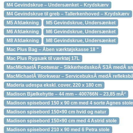
M4 Gevindskrue – Undersænket – Krydskærv
M4 Gevindskrue til greb – Tallerkenhoved – Krydskærv
M5 Afdækning
M5 Gevindskrue, Undersænket
M6 Afdækning
M6 Gevindskrue, Undersænket
M8 Afdækning
M8 Gevindskrue, Undersænket
Mac Plus Bag – Åben værktøjskasse 18 “
Mac Plus Rygsæk til værktøj 17L
MacMichaelÂ Footwear – SikkerhedsskoÂ S3Â medÂ sn
MacMichaelÂ Workwear – ServicebuksÂ medÂ refleksbå
Maderia udespa ekskl. cover, 220 x 180 cm
Madison Bjælkehytte – 44 mm – 400766N – 23,85 mÂ²
Madison spisebord 150 x 90 cm med 4 sorte Agnes stole
Madison spisebord 150×90 cm hvid og natur
Madison spisebord 150×90 cm med 4 Astrid stole
Madison spisebord 210 x 90 med 6 Petra stole