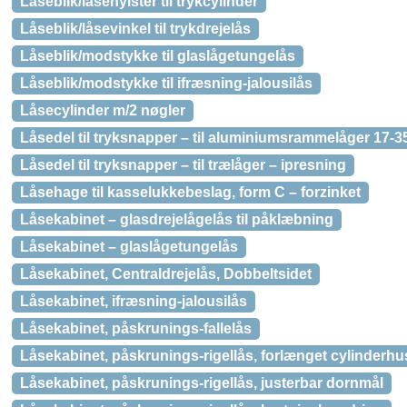
Låseblik/låsehylster til trykcylinder
Låseblik/låsevinkel til trykdrejelås
Låseblik/modstykke til glaslågetungelås
Låseblik/modstykke til ifræsning-jalousilås
Låsecylinder m/2 nøgler
Låsedel til tryksnapper – til aluminiumsrammelåger 17-
Låsedel til tryksnapper – til trælåger – ipresning
Låsehage til kasselukkebeslag, form C – forzinket
Låsekabinet – glasdrejelågelås til påklæbning
Låsekabinet – glaslågetungelås
Låsekabinet, Centraldrejelås, Dobbeltsidet
Låsekabinet, ifræsning-jalousilås
Låsekabinet, påskrunings-fallelås
Låsekabinet, påskrunings-rigellås, forlænget cylinderhu
Låsekabinet, påskrunings-rigellås, justerbar dornmål