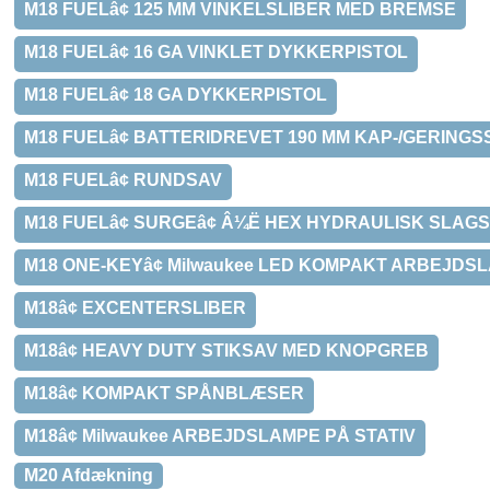
M18 FUELâ¢ 125 MM VINKELSLIBER MED BREMSE
M18 FUELâ¢ 16 GA VINKLET DYKKERPISTOL
M18 FUELâ¢ 18 GA DYKKERPISTOL
M18 FUELâ¢ BATTERIDREVET 190 MM KAP-/GERINGS
M18 FUELâ¢ RUNDSAV
M18 FUELâ¢ SURGEâ¢ Â¼Ë HEX HYDRAULISK SLA
M18 ONE-KEYâ¢ Milwaukee LED KOMPAKT ARBEJDS
M18â¢ EXCENTERSLIBER
M18â¢ HEAVY DUTY STIKSAV MED KNOPGREB
M18â¢ KOMPAKT SPÅNBLÆSER
M18â¢ Milwaukee ARBEJDSLAMPE PÅ STATIV
M20 Afdækning