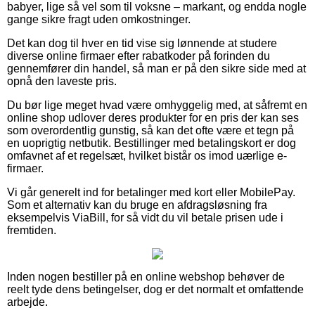
babyer, lige så vel som til voksne – markant, og endda nogle
gange sikre fragt uden omkostninger.
Det kan dog til hver en tid vise sig lønnende at studere
diverse online firmaer efter rabatkoder på forinden du
gennemfører din handel, så man er på den sikre side med at
opnå den laveste pris.
Du bør lige meget hvad være omhyggelig med, at såfremt en
online shop udlover deres produkter for en pris der kan ses
som overordentlig gunstig, så kan det ofte være et tegn på
en uoprigtig netbutik. Bestillinger med betalingskort er dog
omfavnet af et regelsæt, hvilket bistår os imod uærlige e-
firmaer.
Vi går generelt ind for betalinger med kort eller MobilePay.
Som et alternativ kan du bruge en afdragsløsning fra
eksempelvis ViaBill, for så vidt du vil betale prisen ude i
fremtiden.
Inden nogen bestiller på en online webshop behøver de
reelt tyde dens betingelser, dog er det normalt et omfattende
arbejde.