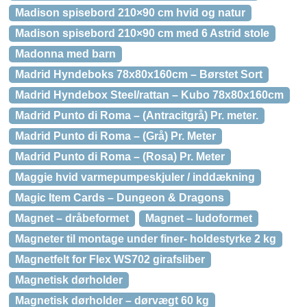
Madison spisebord 210×90 cm hvid og natur
Madison spisebord 210×90 cm med 6 Astrid stole
Madonna med barn
Madrid Hyndeboks 78x80x160cm – Børstet Sort
Madrid Hyndebox Steel/rattan – Kubo 78x80x160cm
Madrid Punto di Roma – (Antracitgrå) Pr. meter.
Madrid Punto di Roma – (Grå) Pr. Meter
Madrid Punto di Roma – (Rosa) Pr. Meter
Maggie hvid varmepumpeskjuler / inddækning
Magic Item Cards – Dungeon & Dragons
Magnet – dråbeformet
Magnet – ludoformet
Magneter til montage under finer- holdestyrke 2 kg
Magnetfelt for Flex WS702 girafsliber
Magnetisk dørholder
Magnetisk dørholder – dørvægt 60 kg