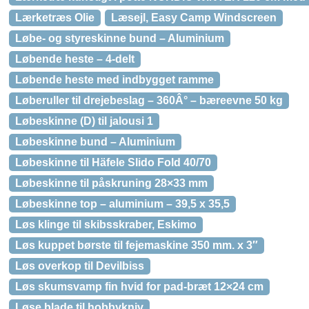
Lærketræs Olie
Læsejl, Easy Camp Windscreen
Løbe- og styreskinne bund – Aluminium
Løbende heste – 4-delt
Løbende heste med indbygget ramme
Løberuller til drejebeslag – 360Â° – bæreevne 50 kg
Løbeskinne (D) til jalousi 1
Løbeskinne bund – Aluminium
Løbeskinne til Häfele Slido Fold 40/70
Løbeskinne til påskruning 28×33 mm
Løbeskinne top – aluminium – 39,5 x 35,5
Løs klinge til skibsskraber, Eskimo
Løs kuppet børste til fejemaskine 350 mm. x 3″
Løs overkop til Devilbiss
Løs skumsvamp fin hvid for pad-bræt 12×24 cm
Løse blade til hobbykniv