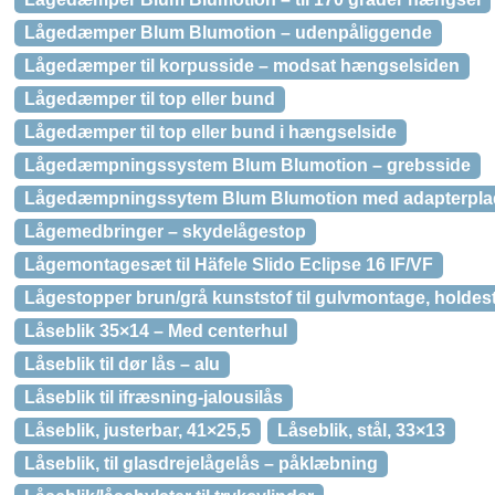
Lågedæmper Blum Blumotion – udenpåliggende
Lågedæmper til korpusside – modsat hængselsiden
Lågedæmper til top eller bund
Lågedæmper til top eller bund i hængselside
Lågedæmpningssystem Blum Blumotion – grebsside
Lågedæmpningssytem Blum Blumotion med adapterpla
Lågemedbringer – skydelågestop
Lågemontagesæt til Häfele Slido Eclipse 16 IF/VF
Lågestopper brun/grå kunststof til gulvmontage, holdes
Låseblik 35×14 – Med centerhul
Låseblik til dør lås – alu
Låseblik til ifræsning-jalousilås
Låseblik, justerbar, 41×25,5
Låseblik, stål, 33×13
Låseblik, til glasdrejelågelås – påklæbning