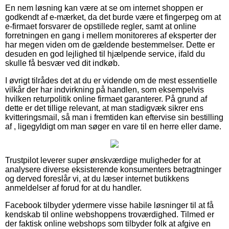
En nem løsning kan være at se om internet shoppen er
godkendt af e-mærket, da det burde være et fingerpeg om at
e-firmaet forsvarer de opstillede regler, samt at online
forretningen en gang i mellem monitoreres af eksperter der
har megen viden om de gældende bestemmelser. Dette er
desuden en god lejlighed til hjælpende service, ifald du
skulle få besvær ved dit indkøb.
I øvrigt tilrådes det at du er vidende om de mest essentielle
vilkår der har indvirkning på handlen, som eksempelvis
hvilken returpolitik online firmaet garanterer. På grund af
dette er det tillige relevant, at man stadigvæk sikrer ens
kvitteringsmail, så man i fremtiden kan eftervise sin bestilling
af , ligegyldigt om man søger en vare til en herre eller dame.
Trustpilot leverer super ønskværdige muligheder for at
analysere diverse eksisterende konsumenters betragtninger
og derved foreslår vi, at du læser internet butikkens
anmeldelser af forud for at du handler.
Facebook tilbyder ydermere visse habile løsninger til at få
kendskab til online webshoppens troværdighed. Tilmed er
der faktisk online webshops som tilbyder folk at afgive en