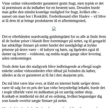
Visse online virksomheder garanterer gratis fragt, men typisk er det
så præmissen at du indkøber for en bestemt sum. Desuden burde
man gribe den mindst kostelige mulighed for fragt, hvilket ofte –
uanset om man bor i Roskilde, Frederikssund eller Haslev – vil blive
at få dem til at bringe produkterne til et afhentningssted.
Det er efterhånden usædvanlig gnidningsløst for os alle at finde frem
til de bedste priser i blandt flere forretninger på nettet, og til gengæld
har adskillige firmaer på nettet fundet det uundgåeligt at trykke
priserne på deres varer – til babyer og børn, og ligeledes også til
damer og herrer – voldsomt, og endda nogle gange sikre levering
uden omkostninger.
Trods dette kan det stadigvæk blive indbringende at eftergå nogle
enkelte online virksomheder efter tilbud på forinden du køber,
således at du er garanteret at få fat i den skarpeste pris.
Du må blot være klar over, at ifald en internet butik sælger deres
varer til salg for en pris der kan virke besynderligt letkøbt, burde det
i nogle tilfælde være en indikation på en uærlig online shop.
Kortkøb er imidlertid en del af en ordning, hvilket begunstiger dig
som kunde overfor uægte firmaer på nettet.