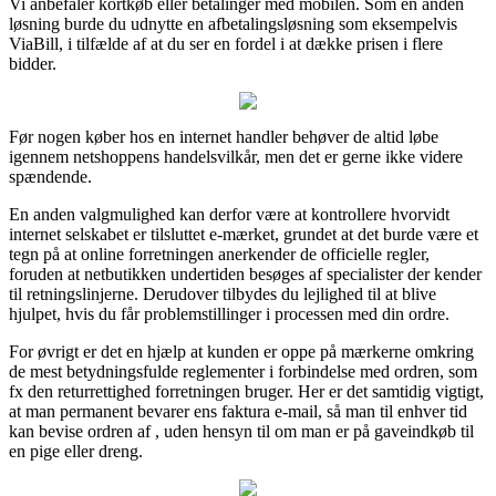
Vi anbefaler kortkøb eller betalinger med mobilen. Som en anden
løsning burde du udnytte en afbetalingsløsning som eksempelvis
ViaBill, i tilfælde af at du ser en fordel i at dække prisen i flere
bidder.
Før nogen køber hos en internet handler behøver de altid løbe
igennem netshoppens handelsvilkår, men det er gerne ikke videre
spændende.
En anden valgmulighed kan derfor være at kontrollere hvorvidt
internet selskabet er tilsluttet e-mærket, grundet at det burde være et
tegn på at online forretningen anerkender de officielle regler,
foruden at netbutikken undertiden besøges af specialister der kender
til retningslinjerne. Derudover tilbydes du lejlighed til at blive
hjulpet, hvis du får problemstillinger i processen med din ordre.
For øvrigt er det en hjælp at kunden er oppe på mærkerne omkring
de mest betydningsfulde reglementer i forbindelse med ordren, som
fx den returrettighed forretningen bruger. Her er det samtidig vigtigt,
at man permanent bevarer ens faktura e-mail, så man til enhver tid
kan bevise ordren af , uden hensyn til om man er på gaveindkøb til
en pige eller dreng.