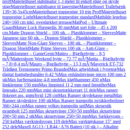
proff
Materielhuset stabilisator 1,3 meter til enkelt stige og skyde
stige
Materielhuset stabilisator til lagerstige
Materielhuset Trallebænk
139×36,5x45cm
Materielhuset trappestige 10 trin Proff
Materielhuset
trappestige Light
Materielhuset trappestige standard
Mathilde legehus
240×160 cm inkl. overdækket terrasse
MatPod – Ultimate
Guard
Matser Lock Hængelås 30 mm
Matt sort folie – 45 x 200
cm.
Matte Dragon Shield – 100 stk. – Plastiklommer – Sleeves
Matte
Japanese size 60 stk. – Dragon Shield – Plastiklommer –
Sleeves
Matte Non-Glare Sleeves – 100 stk. – Plastiklommer –
Dragon Shield
Matte Prime Sleeves 100 stk – Anti-Glare –
Plastiklommer – GameGenic
Matteo – Bjælkehytte – 8,5
mÂ²
Matternhorn Weekend hytte – 72,77 mÂ²
Mattia – Bjælkehytte
– 7,8+8,4 mÂ²
Mauro – Bjælkehytte – 13,3 mÂ²
Maverick ET-732
Trådløst Termometer Primo Branded
Max arbejdsbuk i fyrretræ
Max
digital fugtighedsmåler 6-42 %
Max enhåndstvinge micro 100 mm 2
stk
Max hæftemaskine 4-8 mm
Max kløfthammer 450 g
Max
limklemme 150 mm
Max limpistol 11,2 mm med limstifter
Max
listesaks 220 mm
Max mini skruetrækkersæt 11 dele
Max ranger
fiskenet ass. grøn/hvid 128 cm
Max Ranger skydekasse metal
Max
Ranger skydeskive 100 stk
Max Ranger trampolin m/sikkerhedsnet
366×244 cm
Max ranger velkro trampolin spil
Max skruestik
m/ambolt 125 mm
Max skruetvinge 150×50 mm
Max skruetvinge
200×50 mm 2 stk
Max skruetvinge 250×50 mm
Max Sækkevogn –
250 kg
Max værkstedsvogn 119 dele
Max værktøjskasse 15″ med
252 dele
Maxell AG13 / LR44 / A76 Batteri (10 stk.) – Alkaline