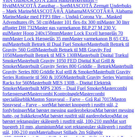
VisÂ Gul
MASCOTÂ Zafra Håndværkershorts –
Hvid
MASCOTÂ Zanzibar – Sort
MASCOTÂ Zermatt Underbuks
– Mørk Marine
MASCOTÂ®Â Alabama
MASCOTÂ®Â Alabama
Marine
Maske med FFP3 filter – Undgå Corona Vir…
Masked
Advendtures (Pr. 50 cm)
Master 101 flex-fix 300 ml
Master 30 liter
affugter DH 732
Master gas varmekanon BLP 27 M 230 V.
gul
Master Hoop 240x150mm
Master Lock Excell hængelås 70
mm
Master Lock Hængelås 35 mm
Master varmekanon B 65 CEL
gul
Masterbuilt Betræk til Dual Fuel Smoker
Masterbuilt Betræk til
Gravity 560 Grill
Masterbuilt Betræk til MB Gravity Fed
1050
Masterbuilt Betræk til MES 130B
Masterbuilt Digital Trækul
Smoker
Masterbuilt Gravity 1050 FED Digital Kul Grill &
Smoker
Masterbuilt Gravity Series 800 Griddle – Betræk
Masterbuilt
Gravity Series 800 Griddle Kul grill & Smoker
Masterbuilt Gravity
Series Rotisserie til 560 & 1050
Masterbuilt Gravity Series Warming
Racks for 560
Masterbuilt MES 130B – Digital Elektrisk
Smoker
Masterbuilt MPS 230S – Dual Fuel Smoker
Mastercombi
forlængersæt
Mastercombi Kontrolnøgle
Mastercombi
speciallåseblik
Maston Sprayseal – Farve – Grå Ral 7015
Maston
Sprayseal – Farve – sort
Mat børstet knopgreb i rustfri stål, 2
fordybninger
Mat børstet messing garderobekrog
Mat børstet messing
hatte- og frakkekrog
Mat børstet rustfrit stål garderobekrog
Mat og
børstet rektangulær skålegreb i rustfrit stål, 100-210 mm
Mat sort
buegreb 10 mm, aluminium
Mat sort rektangulær skålegreb i rustfrit
stål, 100-210 mm
Materialhuset Stillads 2m Ståhøjde