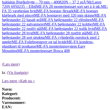
baldakin Bjælkehytte – 70 mm – 400820N – 37,2 mÂ²
McLaren
720S 6950235 – Elbil
ME-FA 28 monteringssæt sort sæt á 4 stk.
ME-
FA 35 vægbeslag hvid
ME-FA bogstav flexark
ME-FA bogstav
klæbeark med pincet
ME-FA bogstaver med 320 mm skinne
ME-FA
bøjlestander 22 basalt grå
ME-FA bøjlestander 22 elfenben
ME-FA
bøjlestander 22 galvaniseret
ME-FA bøjlestander 22 kobber
ME-FA
bøjlestander 22 rustfri stål
ME-FA bøjlestander 22 trafik hvid
ME-FA
bøjlestander 28 hvid
ME-FA bøjlestander 28 rustfrit stål
ME-FA
bøjlestander 28 sort struktur
ME-FA cylinderlås eurolock med 2
nøgler
ME-FA Foliebogstaver og tal hvide
ME-FA kondens-
plastiknet til postkasse
ME-FA monteringssystem Easy
Mounting
ME-FA monteringssæt Bosca 408
(Læs mere)
kr.
(Vis fragtpris)
Læs mere »
Køb nu »
Navn:
Kategori:
Producent:
Varenummer:
EAN: