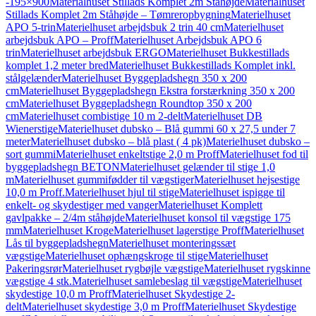
-195×900
Materialhuset Stillads Komplet 2m Ståhøjde
Materialhuset
Stillads Komplet 2m Ståhøjde – Tømreropbygning
Materielhuset
APO 5-trin
Materielhuset arbejdsbuk 2 trin 40 cm
Materielhuset
arbejdsbuk APO – Proff
Materielhuset Arbejdsbuk APO 6
trin
Materielhuset arbejdsbuk ERGO
Materielhuset Bukkestillads
komplet 1,2 meter bred
Materielhuset Bukkestillads Komplet inkl.
stålgelænder
Materielhuset Byggepladshegn 350 x 200
cm
Materielhuset Byggepladshegn Ekstra forstærkning 350 x 200
cm
Materielhuset Byggepladshegn Roundtop 350 x 200
cm
Materielhuset combistige 10 m 2-delt
Materielhuset DB
Wienerstige
Materielhuset dubsko – Blå gummi 60 x 27,5 under 7
meter
Materielhuset dubsko – blå plast ( 4 pk)
Materielhuset dubsko –
sort gummi
Materielhuset enkeltstige 2,0 m Proff
Materielhuset fod til
byggepladshegn BETON
Materielhuset gelænder til stige 1,0
m
Materielhuset gummifødder til vægstiger
Materielhuset hejsestige
10,0 m Proff.
Materielhuset hjul til stige
Materielhuset ispigge til
enkelt- og skydestiger med vanger
Materielhuset Komplett
gavlpakke – 2/4m ståhøjde
Materielhuset konsol til vægstige 175
mm
Materielhuset Kroge
Materielhuset lagerstige Proff
Materielhuset
Lås til byggepladshegn
Materielhuset monteringssæt
vægstige
Materielhuset ophængskroge til stige
Materielhuset
Pakeringsrør
Materielhuset rygbøjle vægstige
Materielhuset rygskinne
vægstige 4 stk.
Materielhuset samlebeslag til vægstige
Materielhuset
skydestige 10,0 m Proff
Materielhuset Skydestige 2-
delt
Materielhuset skydestige 3,0 m Proff
Materielhuset Skydestige