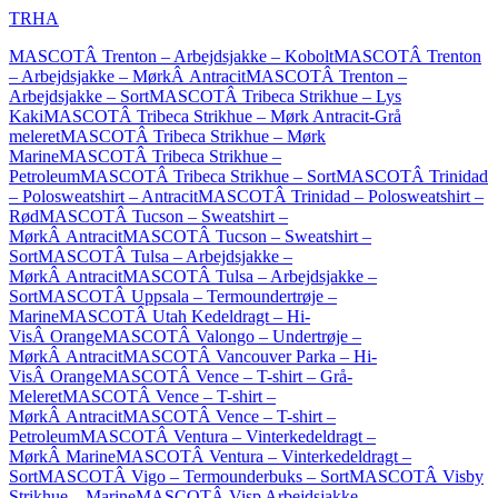
TRHA
MASCOTÂ Trenton – Arbejdsjakke – Kobolt
MASCOTÂ Trenton
– Arbejdsjakke – MørkÂ Antracit
MASCOTÂ Trenton –
Arbejdsjakke – Sort
MASCOTÂ Tribeca Strikhue – Lys
Kaki
MASCOTÂ Tribeca Strikhue – Mørk Antracit-Grå
meleret
MASCOTÂ Tribeca Strikhue – Mørk
Marine
MASCOTÂ Tribeca Strikhue –
Petroleum
MASCOTÂ Tribeca Strikhue – Sort
MASCOTÂ Trinidad
– Polosweatshirt – Antracit
MASCOTÂ Trinidad – Polosweatshirt –
Rød
MASCOTÂ Tucson – Sweatshirt –
MørkÂ Antracit
MASCOTÂ Tucson – Sweatshirt –
Sort
MASCOTÂ Tulsa – Arbejdsjakke –
MørkÂ Antracit
MASCOTÂ Tulsa – Arbejdsjakke –
Sort
MASCOTÂ Uppsala – Termoundertrøje –
Marine
MASCOTÂ Utah Kedeldragt – Hi-
VisÂ Orange
MASCOTÂ Valongo – Undertrøje –
MørkÂ Antracit
MASCOTÂ Vancouver Parka – Hi-
VisÂ Orange
MASCOTÂ Vence – T-shirt – Grå-
Meleret
MASCOTÂ Vence – T-shirt –
MørkÂ Antracit
MASCOTÂ Vence – T-shirt –
Petroleum
MASCOTÂ Ventura – Vinterkedeldragt –
MørkÂ Marine
MASCOTÂ Ventura – Vinterkedeldragt –
Sort
MASCOTÂ Vigo – Termounderbuks – Sort
MASCOTÂ Visby
Strikhue – Marine
MASCOTÂ Visp Arbejdsjakke –