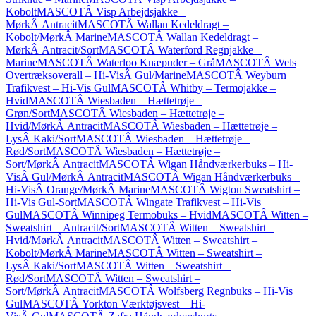
Kobolt
MASCOTÂ Visp Arbejdsjakke –
MørkÂ Antracit
MASCOTÂ Wallan Kedeldragt –
Kobolt/MørkÂ Marine
MASCOTÂ Wallan Kedeldragt –
MørkÂ Antracit/Sort
MASCOTÂ Waterford Regnjakke –
Marine
MASCOTÂ Waterloo Knæpuder – Grå
MASCOTÂ Wels
Overtræksoverall – Hi-VisÂ Gul/Marine
MASCOTÂ Weyburn
Trafikvest – Hi-Vis Gul
MASCOTÂ Whitby – Termojakke –
Hvid
MASCOTÂ Wiesbaden – Hættetrøje –
Grøn/Sort
MASCOTÂ Wiesbaden – Hættetrøje –
Hvid/MørkÂ Antracit
MASCOTÂ Wiesbaden – Hættetrøje –
LysÂ Kaki/Sort
MASCOTÂ Wiesbaden – Hættetrøje –
Rød/Sort
MASCOTÂ Wiesbaden – Hættetrøje –
Sort/MørkÂ Antracit
MASCOTÂ Wigan Håndværkerbuks – Hi-
VisÂ Gul/MørkÂ Antracit
MASCOTÂ Wigan Håndværkerbuks –
Hi-VisÂ Orange/MørkÂ Marine
MASCOTÂ Wigton Sweatshirt –
Hi-Vis Gul-Sort
MASCOTÂ Wingate Trafikvest – Hi-Vis
Gul
MASCOTÂ Winnipeg Termobuks – Hvid
MASCOTÂ Witten –
Sweatshirt – Antracit/Sort
MASCOTÂ Witten – Sweatshirt –
Hvid/MørkÂ Antracit
MASCOTÂ Witten – Sweatshirt –
Kobolt/MørkÂ Marine
MASCOTÂ Witten – Sweatshirt –
LysÂ Kaki/Sort
MASCOTÂ Witten – Sweatshirt –
Rød/Sort
MASCOTÂ Witten – Sweatshirt –
Sort/MørkÂ Antracit
MASCOTÂ Wolfsberg Regnbuks – Hi-Vis
Gul
MASCOTÂ Yorkton Værktøjsvest – Hi-