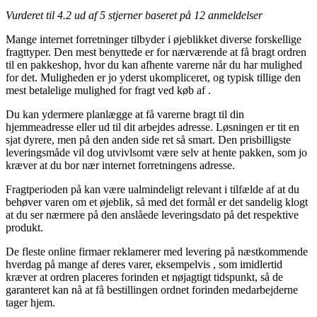
Vurderet til
4.2
ud af 5 stjerner baseret på
12
anmeldelser
Mange internet forretninger tilbyder i øjeblikket diverse forskellige
fragttyper. Den mest benyttede er for nærværende at få bragt ordren
til en pakkeshop, hvor du kan afhente varerne når du har mulighed
for det. Muligheden er jo yderst ukompliceret, og typisk tillige den
mest betalelige mulighed for fragt ved køb af .
Du kan ydermere planlægge at få varerne bragt til din
hjemmeadresse eller ud til dit arbejdes adresse. Løsningen er tit en
sjat dyrere, men på den anden side ret så smart. Den prisbilligste
leveringsmåde vil dog utvivlsomt være selv at hente pakken, som jo
kræver at du bor nær internet forretningens adresse.
Fragtperioden på kan være ualmindeligt relevant i tilfælde af at du
behøver varen om et øjeblik, så med det formål er det sandelig klogt
at du ser nærmere på den anslåede leveringsdato på det respektive
produkt.
De fleste online firmaer reklamerer med levering på næstkommende
hverdag på mange af deres varer, eksempelvis , som imidlertid
kræver at ordren placeres forinden et nøjagtigt tidspunkt, så de
garanteret kan nå at få bestillingen ordnet forinden medarbejderne
tager hjem.