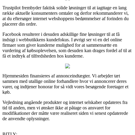
Trustpilot frembyder faktisk solide løsninger til at iagttage en lang
række aktuelle konsumenters omtaler og derfor rekommanderer vi,
at du eftersøger internet webshoppens bedømmelser af forinden du
placerer din ordre.
Facebook resulterer i desuden adskillige fine løsninger til at få
indsigt i webbutikkens kundefokus. I øvrigt ser vi en del online
firmaer som giver kunderne mulighed for at sammensætte en
vurdering af købsoplevelsen, som desuden kan drages fordel af til at
få et indtryk af tilfredsheden hos kunderne.
Hjemmesiden finansieres af annonceindtægter. Vi arbejder tæt
sammen med utallige online forhandlere hvor vi annoncerer deres
varer, og indtjener honorar for så vidt vores besøgende foretager et
køb.
Vejledning angående produkter og internet selskaber opdateres fra
tid til anden, men vi ønsker ikke at påtage os ansvaret for
modifikationer der måtte være realiseret siden vi senest opdaterede
de anvendte oplysninger.
BITLY: