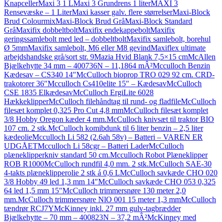
Knapceller
Maxi 3 1 L
Maxi 3 Grundrens 1 liter
MAXI 3
Rensevæske – 1 Liter
Maxi kasser galv. flere størrelser
Maxi-Block
Brud Colourmix
Maxi-Block Brud Grå
Maxi-Block Standard
Grå
Maxifix dobbeltbolt
Maxifix endekappebolt
Maxifix
geringssamlebolt med led – dobbeltbolt
Maxifix samlebolt, borehul
Ø 5mm
Maxifix samlebolt, M6 eller M8 gevind
Maxiflex ultimate
arbejdshandske grå/sort str. 9
Mazia Hvid Blank 7,5×15 cm
McAllen
Bjælkehytte 34 mm – 400736N – 11,1864 mÂ²
Mcculloch Benzin
Kædesav – CS340 14″
McCulloch bioprop TRO 029 92 cm. CRD-
trakotorer 36″
Mcculloch Cs410elite 15″ – Kædesav
McCulloch
CSE 1835 Elkædesav
McCulloch ErgiLite 6028
Hækkeklipper
McCulloch filehåndtag til rund- og fladfile
McCulloch
filesæt komplet 0,325 Pro Cut 4,8 mm
McCulloch filesæt komplet
3/8 Hobby Oregon kæder 4 mm.
McCulloch knivsæt til traktor BIO
107 cm. 2 stk.
McCulloch komibdunk til 6 liter benzin – 2,5 liter
kædeolie
Mcculloch Li 582 (2.6ah 58v) – Batteri – VAREN ER
UDGÅET
Mcculloch Li 58cgr – Batteri Lader
McCulloch
plæneklipperkniv standard 50 cm.
Mcculloch Robot Plæneklipper
ROB R1000
McCulloch rundfil 4,0 mm. 2 stk.
McCulloch SAE-30
4-takts plæneklipperolie 2 stk á 0,6 L
McCulloch savkæde CHO 020
3/8 Hobby 49 led 1,3 mm 14″
McCulloch savkæde CHO 053 0,325
64 led 1,5 mm 15″
McCulloch trimmersnøre 130 meter 2,0
mm.
McCulloch trimmersnøre NlO 001 15 meter 1,3 mm
McCulloch
tændrør RCJ7Y
McKinney inkl. 27 mm gulv-tagbrædder
Bjælkehytte – 70 mm – 400823N – 37,2 mÂ²
McKinney med