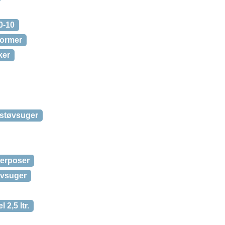
0-10
former
ker
r støvsuger
gerposer
øvsuger
 2,5 ltr.