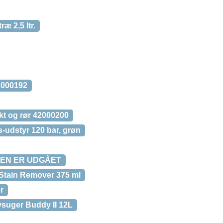
ræ 2,5 ltr.
42000192
kt og rør 42000200
-udstyr 120 bar, grøn
VAREN ER UDGÅET
 Stain Remover 375 ml
r
øvsuger Buddy II 12L