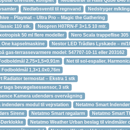
Popular drivhuse, komplet
Nedløbsrør til Halls Qube Ø40 m
vsamler
Nedløbsventil til regnvand
Nedstryger m/klin
hive – Playmat – Ultra Pro – Magic the Gathering
assic 110 stk.
Neopren H07RN-F 3×1.5 10 mtr.
xotropisk 50 ml flere modeller
Nero Scala trappeflise 305
a One kapselmaskine
Nestor LED Trådløs Lyskæde – m/10
på gas-terrassevarmere model: 547707-10-11 eller 203162
 Fodboldmål 2,75×1,5×0,91m
Net til sol-espalier, Harmonic
l Fodboldmål 1,3×1.0x0,76m
 Radiator termostat – Ekstra 1 stk
r tags bevægelsessensor, 3 stk
esence Kamera udendørs overvågning
indendørs modul til vejrstation
Netatmo Smart Indendørs
dørs Sirene
Netatmo Smart røgalarm
Netatmo Smart T
-Dørklokke
Netatmo Weather Urban beslag til vindmåler 