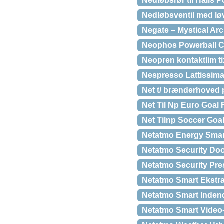
Nedløbsrør til Halls 
Nedløbsventil med lø
Negate – Mystical Arc
Neophos Powerball Cl
Neopren kontaktlim ti
Nespresso Lattissim
Net t/ brænderhoved 
Net Til Np Euro Goal
Net Tilnp Soccer Goa
Netatmo Energy Smart
Netatmo Security Doo
Netatmo Security Pr
Netatmo Smart Ekstra 
Netatmo Smart Inden
Netatmo Smart Video