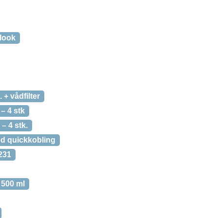
ulook
 + vådfilter
 – 4 stk
 – 4 stk.
ed quickkobling
231
m 500 ml