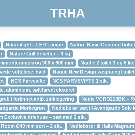
TRHA
Naturalight – LED Lampe
Nature Basic Coconut brikett
er
Nature Grill briketter – 9 kg
de m/monteringskrog 300 x 600 mm
Nautic 2 toilet 3 og 6 lit
sæde softclose, hvid
Nautic New Design væghængt toilet
et
NCS Farvevifte
NCS FARVEVIFTE 1 stk.
e, aluminium, sølvfarvet eloxeret
b i fortinnet antik zinklegering
Nedis VCRO210BK – R
vantgarde Mørkegrøn
Nedløbsrør sæt til Avantgarde Sølv M
m Exclusive drivhuse – sæt med 2 stk.
n Room Ø40 mm sort – 2 stk.
Nedløbsrør til Halls Magnum 