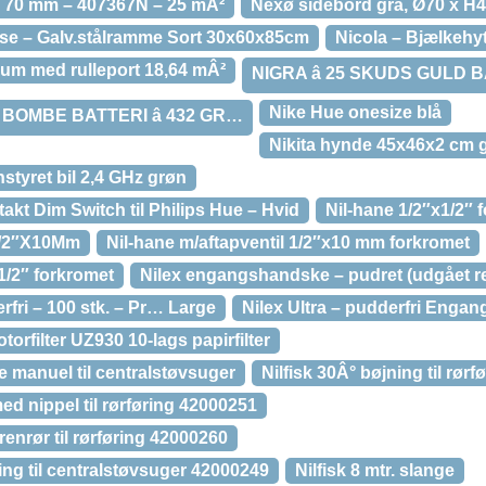
– 70 mm – 407367N – 25 mÂ²
Nexø sidebord grå, Ø70 x H
se – Galv.stålramme Sort 30x60x85cm
Nicola – Bjælkehyt
rum med rulleport 18,64 mÂ²
NIGRA â 25 SKUDS GULD BA
Nike Hue onesize blå
 BOMBE BATTERI â 432 GR…
Nikita hynde 45x46x2 cm 
nstyret bil 2,4 GHz grøn
akt Dim Switch til Philips Hue – Hvid
Nil-hane 1/2″x1/2″ 
1/2″X10Mm
Nil-hane m/aftapventil 1/2″x10 mm forkromet
x1/2″ forkromet
Nilex engangshandske – pudret (udgået re
fri – 100 stk. – Pr… Large
Nilex Ultra – pudderfri Engan
torfilter UZ930 10-lags papirfilter
ge manuel til centralstøvsuger
Nilfisk 30Â° bøjning til rør
ed nippel til rørføring 42000251
renrør til rørføring 42000260
ning til centralstøvsuger 42000249
Nilfisk 8 mtr. slange