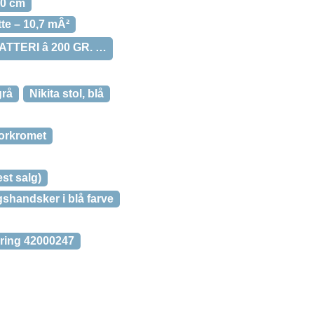
40 cm
te – 10,7 mÂ²
TTERI â 200 GR. …
grå
Nikita stol, blå
forkromet
st salg)
gshandsker i blå farve
føring 42000247