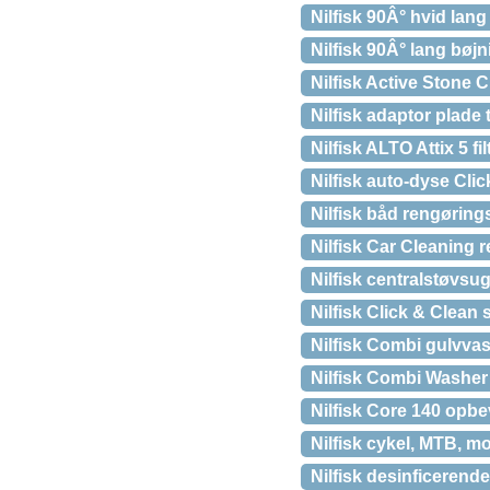
Nilfisk 90Â° hvid lan
Nilfisk 90Â° lang bøjn
Nilfisk Active Stone C
Nilfisk adaptor plade
Nilfisk ALTO Attix 5 fi
Nilfisk auto-dyse Cli
Nilfisk båd rengørings
Nilfisk Car Cleaning 
Nilfisk centralstøvsu
Nilfisk Click & Clea
Nilfisk Combi gulvvas
Nilfisk Combi Washer
Nilfisk Core 140 opb
Nilfisk cykel, MTB, mo
Nilfisk desinficerend