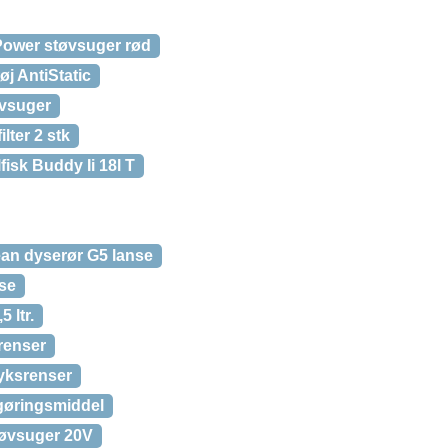
 Power støvsuger rød
tøj AntiStatic
øvsuger
lter 2 stk
lfisk Buddy Ii 18l T
lean dyserør G5 lanse
nse
 ltr.
renser
ryksrenser
ngøringsmiddel
støvsuger 20V