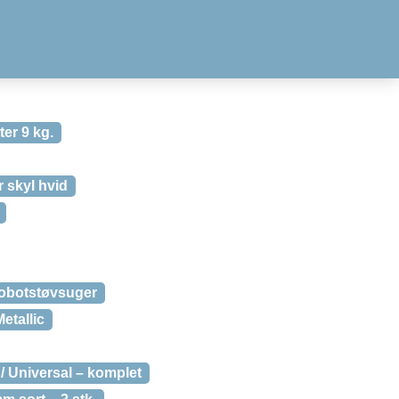
er 9 kg.
er skyl hvid
obotstøvsuger
etallic
/ Universal – komplet