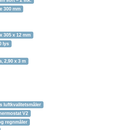
m sort – 2 stk.
ge 300 mm
 x 305 x 12 mm
 lys
a, 2,90 x 3 m
 luftkvalitetsmåler
hermostat V2
og regnmåler