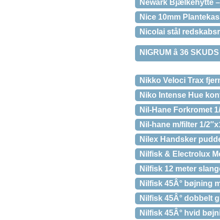
Newark Bjælkehytte 
Nice 10mm Plantekas
Nicolai stål redskabs
NIGRUM â 36 SKUDS
Nikko Veloci Trax fjer
Niko Intense Hue kont
Nil-Hane Forkromet 
Nil-hane m/filter 1/2″
Nilex Handsker pudder
Nilfisk & Electrolux Mo
Nilfisk 12 meter slan
Nilfisk 45Â° bøjning m
Nilfisk 45Â° dobbelt g
Nilfisk 45Â° hvid bøj