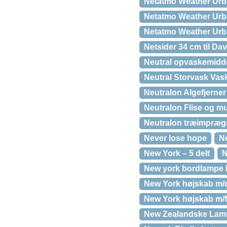
Netatmo Weather Urb
Netatmo Weather Urba
Netatmo Weather Urb
Netsider 34 cm til Dav
Neutral opvaskemidde
Neutral Storvask Vas
Neutralon Algefjerner 5
Neutralon Flise og m
Neutralon træimpræg
Never lose hope
N
New York – 5 delt
N
New york bordlampe 
New York højskab m/d
New York højskab m/f
New Zealandske Lam