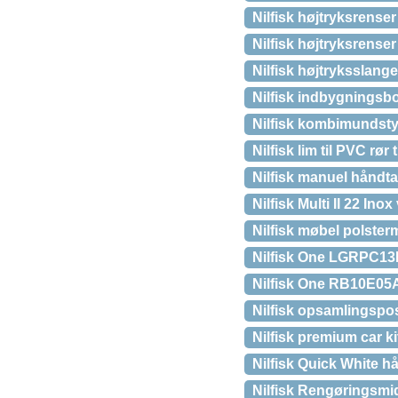
Nilfisk højtryksrense
Nilfisk højtryksrens
Nilfisk højtryksslang
Nilfisk indbygningsbo
Nilfisk kombimundst
Nilfisk lim til PVC rø
Nilfisk manuel håndta
Nilfisk Multi II 22 In
Nilfisk møbel polste
Nilfisk One LGRPC13
Nilfisk One RB10E05A
Nilfisk opsamlingspose,
Nilfisk premium car ki
Nilfisk Quick White 
Nilfisk Rengøringsmi