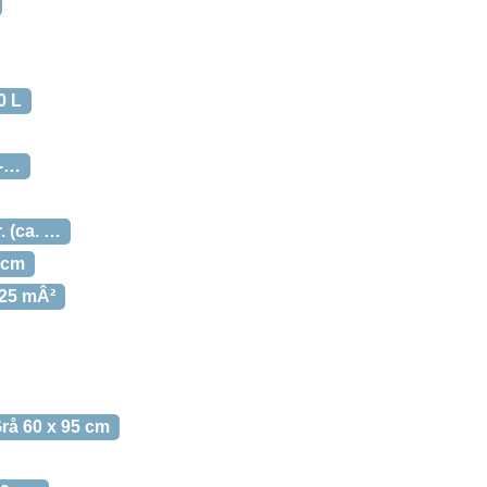
0 L
 -…
. (ca. …
 cm
,25 mÂ²
å 60 x 95 cm