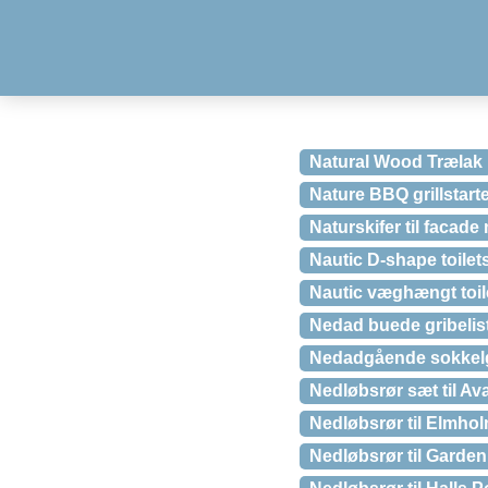
Natural Wood Trælak
Nature BBQ grillstart
Naturskifer til faca
Nautic D-shape toilet
Nautic væghængt toil
Nedad buede gribelist
Nedadgående sokkelgre
Nedløbsrør sæt til A
Nedløbsrør til Elmhol
Nedløbsrør til Garde