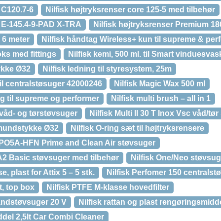
r C120.7-6
Nilfisk højtryksrenser core 125-5 med tilbehør
er E-145.4-9-PAD X-TRA
Nilfisk højtryksrenser Premium 18
e 6 meter
Nilfisk håndtag Wireless+ kun til supreme & per
ks med fittings
Nilfisk kemi, 500 ml. til Smart vinduesvas
ykke Ø32
Nilfisk ledning til styresystem, 25m
r til centralstøsuger 42000246
Nilfisk Magic Wax 500 ml
g til supreme og performer
Nilfisk multi brush – all in 1
ox våd- og tørstøvsuger
Nilfisk Multi II 30 T Inox Vsc våd/tø
rmundstykke Ø32
Nilfisk O-ring sæt til højtryksrensere
PO5A-HFN Prime and Clean Air støvsuger
2 Basic støvsuger med tilbehør
Nilfisk One/Neo støvsu
 plast for Attix 5 – 5 stk.
Nilfisk Perfomer 150 centralst
t, top box
Nilfisk PTFE M-klasse hovedfilter
håndstøvsuger 20 V
Nilfisk rattan og plast rengøringsmiddel
ddel 2,5lt Car Combi Cleaner