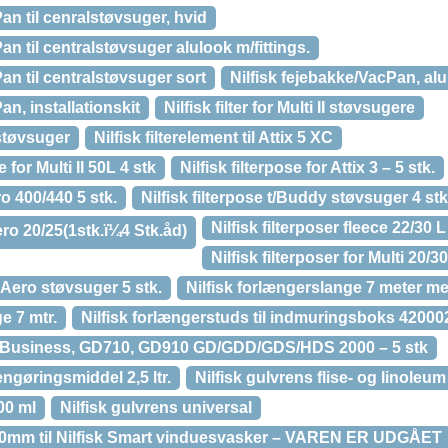
an til cenralstøvsuger, hvid
an til centralstøvsuger alulook m/fittings.
an til centralstøvsuger sort
Nilfisk fejebakke/VacPan, al
an, installationskit
Nilfisk filter for Multi II støvsugere
alstøvsuger
Nilfisk filterelement til Attix 5 XC
e for Multi II 50L 4 stk
Nilfisk filterpose for Attix 3 – 5 stk.
ero 400/440 5 stk.
Nilfisk filterpose t/Buddy støvsuger 4 stk.
Nilfisk filterposer fleece 22/30 L
ero 20/25(1stk.ï¼4 Stk.åd)
Nilfisk filterposer for Multi 20/30
l Aero støvsuger 5 stk.
Nilfisk forlængerslange 7 meter m
e 7 mtr.
Nilfisk forlængerstuds til indmuringsboks 42000
Business, GD710, GD910 GD/GDD/GDS/HDS 2000 – 5 stk
rengøringsmiddel 2,5 ltr.
Nilfisk gulvrens flise- og linoleu
00 ml
Nilfisk gulvrens universal
80mm til Nilfisk Smart vinduesvasker – VAREN ER UDGÅET