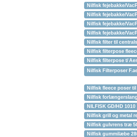
Nilfisk fejebakke/VacP
Nilfisk fejebakke/VacP
Nilfisk fejebakke/VacP
Nilfisk fejebakke/VacP
Nilfisk filter til centr
Nilfisk filterpose fleec
Nilfisk filterpose t/ A
Nilfisk Filterposer F.a
Nilfisk fleece poser ti
Nilfisk forlængerslang
NILFISK GD/HD 1010 
Nilfisk grill og metal 
Nilfisk gulvrens træ 5
Nilfisk gummilæbe 2