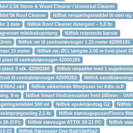
del 2,5lt Stone & Wood Cleaner / Universal Cleaner
del 5lt Roof Cleaner
Nilfisk rengøringsmiddel til sten og t
er 3 dele
Nilfisk Roof Cleaner detergent – 5,0 ltr.
tagrenser m/teleskopstang
Nilfisk roterende børste
 32mm
Nilfisk rør til centrastøvsuger 1,15 meter 42000191
enser 15 meter
Nilfisk rør, Ø51 længde 2,00 m hvid plast 
id plast til centralstøvsuger 42000265
d plast, 5 stk. 42000266
Nilfisk rørpakke med 1 sugekonta
 hvid til centralstøvsuger 42000262
Nilfisk sandblæsnings
3E08A2 rød
Nilfisk sikkerheds filterposer for Attix m.fl
ning, 9 m
Nilfisk Smart Vinduesvasker hvid 280mm – 
ngøringsmiddel 500 ml
Nilfisk spulehåndtag G2
Nilfisk
liseimprægnering 2,5 ltr.
Nilfisk støvsugeposer/Fleece filte
o 26-2l Pc
Nilfisk støvsuger ATTIX 30-21 PC
Nilfisk st
 Ii 22
Nilfisk Støvsuger One Bgb10e05a2