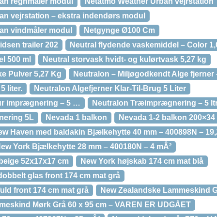
an regnmåler modul
Netatmo Weather Urban vejrstation
n vejrstation – ekstra indendørs modul
an vindmåler modul
Netgynge Ø100 Cm
idsen trailer 202
Neutral flydende vaskemiddel – Color 1,
l 500 ml
Neutral storvask hvidt- og kulørtvask 5,27 kg
ke Pulver 5,27 Kg
Neutralon – Miljøgodkendt Alge fjerner
 liter.
Neutralon Algefjerner Klar-Til-Brug 5 Liter
ur imprægnering – 5 …
Neutralon Træimprægnering – 5 ltr
nering 5L
Nevada 1 balkon
Nevada 1-2 balkon 200×34
ew Haven med baldakin Bjælkehytte 40 mm – 400898N – 19
ew York Bjælkehytte 28 mm – 400180N – 4 mÂ²
beige 52x17x17 cm
New York højskab 174 cm mat blå
obbelt glas front 174 cm mat grå
uld front 174 cm mat grå
New Zealandske Lammeskind Gr
meskind Mørk Grå 60 x 95 cm – VAREN ER UDGÅET