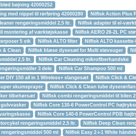
g blød bøjning 42000252
ing med nippel til rørføring 42000280
Nilfisk Action Plus
leaner rengøringsmiddel 2,5 ltr.
Nilfisk adapter til el-værk
 til montering af værktøjskasse
Nilfisk AERO 26-2L PC st
lterposer 5 stk
Nilfisk ALTO filter
Nilfisk ALTO kassette-fi
ck & Clean
Nilfisk blæse dysesæt for Multi støvsuger
Ni
middel 2,5 ltr.
Nilfisk Car Cleaning mikrofiberhandske
rengøringsmidler 3 dele
Nilfisk Car Shampoo 500 ml
ger DIY 150 all in 1 Wireless+ slangesæt
Nilfisk Click & C
n super skumsprayer
Nilfisk Click & Clean tube dyserør/la
ker tilbehørsæt
Nilfisk combi rengøringsmiddel til bilen 2,5
 gulvvasker
Nilfisk Core 130-6 PowerControl PC højtryks
evaringskasse
Nilfisk Core 140-6 PowerControl PDB højt
torcykel rengøringsmiddel 2,5 ltr.
Nilfisk Deep Clean re
e rengøringsmiddel 500 ml
Nilfisk Easy 2-i-1 White hånd