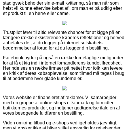
stadigvæk beholder sin e-mail kvittering, så man når som
helst vil kunne eftervise købet af , om man er på udkig efter
et produkt til en herre eller dame.
Trustpilot fører til altid relevante chancer for at kigge på en
længere række eksisterende køberes reflektioner og herved
anbefales det, at du kigger på internet selskabets
bedømmelser af forud for at du lægger din bestilling.
Facebook byder på også en række fordelagtige muligheder
for at få et kig ind i internet forhandlerens kundetilfredshed.
Herinde ses en række firmaer på nettet hvor folk kan levere
en kritik af deres købsoplevelse, som tilmed må tages i brug
til at bedømme hvor glade kunderne er.
Vores website er finansieret af reklamer. Vi samarbejder
med en gruppe af online shops i Danmark og formidler
butikkernes produkter, og indtjener godtgørelse ifald en af
vores besøgende fuldfører en bestilling.
Viden omkring tilbud og e-shops vedligeholdes jævnligt,
men vi ønsker ikke at blive stillet ansvarlig for rettelser der