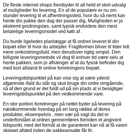
De fleste internet shops frembyder til alt held et stort udvalg
af muligheder for levering. En af de populære er nu om
stunder levering til et afhentningssted, hvor du så nemt kan
hente din pakke den dag der passer dig. Muligheden er jo
ekstremt gnidningsløs, samt typisk endvidere den mest
betalelige leveringsmodel ved køb af .
Du burde ligeledes planlægge at få ordren leveret til din
bopæl eller til hvor du arbejder. Fragtformen bliver til tider lidt
mere omkostningsfuld, men derudover rigtig simpel. Den
billigste leveringsmetode vil dog til enhver tid være selv at
hente pakken, som jo afhænger af at du fysisk befinder dig
med kort afstand til online forretningens bopæl.
Leveringstidspunktet på kan vise sig at være yderst
afgørende ifald du står og skal bruge din ordre omgående,
så af den grund er det fuldt ud på sin plads at vi besigtiger
leveringstidspunktet på den vedkommende vare.
En stor portion forretninger på nettet byder på levering på
næstkommende hverdag på en lang række af deres
produkter, eksempelvis , men vær på vagt da det er
underforstået at ordren gennemføres forinden et angivent
tidspunkt, med det formål at de garanteret kan nå at få varen
skippet afsted inden de pakkeansatte får fri.