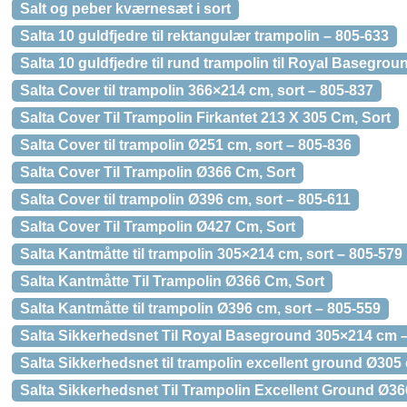
Salt og peber kværnesæt i sort
Salta 10 guldfjedre til rektangulær trampolin – 805-633
Salta 10 guldfjedre til rund trampolin til Royal Basegrou
Salta Cover til trampolin 366×214 cm, sort – 805-837
Salta Cover Til Trampolin Firkantet 213 X 305 Cm, Sort
Salta Cover til trampolin Ø251 cm, sort – 805-836
Salta Cover Til Trampolin Ø366 Cm, Sort
Salta Cover til trampolin Ø396 cm, sort – 805-611
Salta Cover Til Trampolin Ø427 Cm, Sort
Salta Kantmåtte til trampolin 305×214 cm, sort – 805-579
Salta Kantmåtte Til Trampolin Ø366 Cm, Sort
Salta Kantmåtte til trampolin Ø396 cm, sort – 805-559
Salta Sikkerhedsnet Til Royal Baseground 305×214 cm 
Salta Sikkerhedsnet til trampolin excellent ground Ø305
Salta Sikkerhedsnet Til Trampolin Excellent Ground Ø3