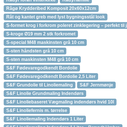
Rågø Krydderibed Komposit 20x60x12cm
Råt og kantet greb med lyst bygningsstål look
S-formet krog i forkrom poleret zinklegering – perfekt til
S-kroge Ø19 mm 2 stk forkromet
S-special M48 maskinsten grå 10 cm
S-sten håndsten grå 10 cm
S-sten maskinsten M48 grå 10 cm
S&F Fødevaregodkendt Bordolie
S&F Fødevaregodkendt Bordolie 2,5 Liter
S&F Grundolie til Linoliemaling
S&F Jernmønje
S&F Linolie Grundmaling Indendørs
S&F Linoliebaseret Vægmaling indendørs hvid 10l
S&F Linoliefernis m. tørrelse
S&F Linoliemaling Indendørs 1 Liter