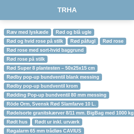
TRHA
Ræv med lyskæde
Rød og blå ugle
Rød og hvid rose på stilk
Rød påfugl
Rød rose
Rød rose med sort-hvid baggrund
Rød rose på stilk
Rød Super 8 plantesten – 50x25x15 cm
Rødby pop-up bundventil blank messing
Rødby pop-up bundventil krom
Rødding Pop-up bundventil 80 mm messing
Röde Orm, Svensk Rød Slamfarve 10 L.
Røde/sorte granitskærver 8/11 mm. BigBag med 1000 kg
Rødt hus
Rødt ur inkl. urværk
Røgalarm 65 mm trådløs CAVIUS