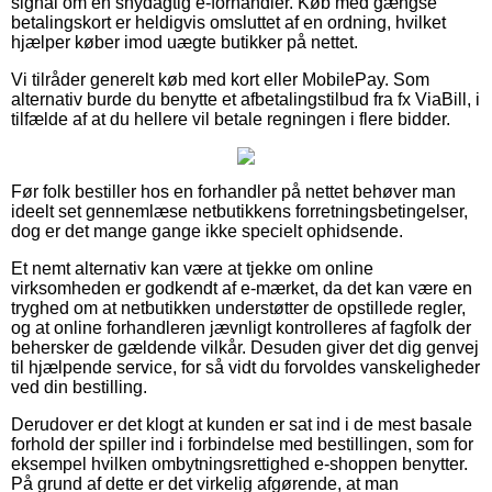
signal om en snydagtig e-forhandler. Køb med gængse
betalingskort er heldigvis omsluttet af en ordning, hvilket
hjælper køber imod uægte butikker på nettet.
Vi tilråder generelt køb med kort eller MobilePay. Som
alternativ burde du benytte et afbetalingstilbud fra fx ViaBill, i
tilfælde af at du hellere vil betale regningen i flere bidder.
Før folk bestiller hos en forhandler på nettet behøver man
ideelt set gennemlæse netbutikkens forretningsbetingelser,
dog er det mange gange ikke specielt ophidsende.
Et nemt alternativ kan være at tjekke om online
virksomheden er godkendt af e-mærket, da det kan være en
tryghed om at netbutikken understøtter de opstillede regler,
og at online forhandleren jævnligt kontrolleres af fagfolk der
behersker de gældende vilkår. Desuden giver det dig genvej
til hjælpende service, for så vidt du forvoldes vanskeligheder
ved din bestilling.
Derudover er det klogt at kunden er sat ind i de mest basale
forhold der spiller ind i forbindelse med bestillingen, som for
eksempel hvilken ombytningsrettighed e-shoppen benytter.
På grund af dette er det virkelig afgørende, at man