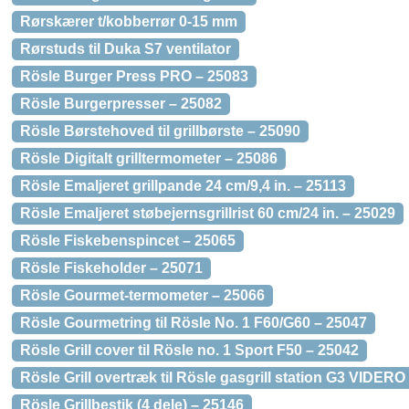
Rørskærer t/kobberrør 0-15 mm
Rørstuds til Duka S7 ventilator
Rösle Burger Press PRO – 25083
Rösle Burgerpresser – 25082
Rösle Børstehoved til grillbørste – 25090
Rösle Digitalt grilltermometer – 25086
Rösle Emaljeret grillpande 24 cm/9,4 in. – 25113
Rösle Emaljeret støbejernsgrillrist 60 cm/24 in. – 25029
Rösle Fiskebenspincet – 25065
Rösle Fiskeholder – 25071
Rösle Gourmet-termometer – 25066
Rösle Gourmetring til Rösle No. 1 F60/G60 – 25047
Rösle Grill cover til Rösle no. 1 Sport F50 – 25042
Rösle Grill overtræk til Rösle gasgrill station G3 VIDERO
Rösle Grillbestik (4 dele) – 25146