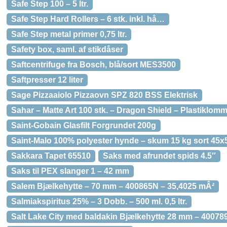
Safe Step 100 – 5 ltr.
Safe Step Hard Rollers – 6 stk. inkl. hå…
Safe Step metal primer 0,75 ltr.
Safety box, saml. af stikdåser
Saftcentrifuge fra Bosch, blå/sort MES3500
Saftpresser 12 liter
Sage Pizzaaiolo Pizzaovn SPZ 820 BSS Elektrisk
Sahar – Matte Art 100 stk. – Dragon Shield – Plastiklom
Saint-Gobain Glasfilt Forgrundet 200g
Saint-Malo 100% polyester hynde – skum 15 kg sort 45
Sakkara Tapet 65510
Saks med afrundet spids 4.5″
Saks til PEX slanger 1 – 42 mm
Salem Bjælkehytte – 70 mm – 400865N – 35,4025 mÂ²
Salmiakspiritus 25% – 3 Dobb. – 500 ml. 0,5 ltr.
Salt Lake City med baldakin Bjælkehytte 28 mm – 40078