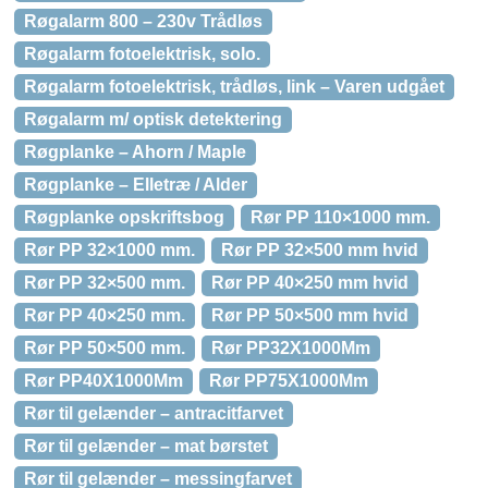
Røgalarm 800 – 230v Trådløs
Røgalarm fotoelektrisk, solo.
Røgalarm fotoelektrisk, trådløs, link – Varen udgået
Røgalarm m/ optisk detektering
Røgplanke – Ahorn / Maple
Røgplanke – Elletræ / Alder
Røgplanke opskriftsbog
Rør PP 110×1000 mm.
Rør PP 32×1000 mm.
Rør PP 32×500 mm hvid
Rør PP 32×500 mm.
Rør PP 40×250 mm hvid
Rør PP 40×250 mm.
Rør PP 50×500 mm hvid
Rør PP 50×500 mm.
Rør PP32X1000Mm
Rør PP40X1000Mm
Rør PP75X1000Mm
Rør til gelænder – antracitfarvet
Rør til gelænder – mat børstet
Rør til gelænder – messingfarvet