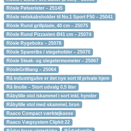
Rösle Pølserister – 25145
Rösle redskabsholder til No.1 Sport F50 – 25041
Rösle Rund grillplade, 40 cm – 25075
Rösle Rund Pizzasten Ø41 cm – 25074
Rösle Rygeboks – 25076
Rösle Spareribs / stegeholder – 25070
Rösle Steak- og stegetermometer – 25067
RösleGrilltang – 25064
Rå industrigulve er det nye sort til private hjem
Rå linolie – Stort udvalg 0,5 liter
Råbylille stol /skammel i sort inkl. hynder
Råbylille stol med skammel, brun
Raaco Compact værktøjkasse
Raaco Vægsystem Clipkit 22
Rådyr foran vinterkirke
Rådyrfamilie