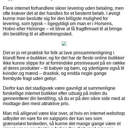
Flere internet forhandlere sikrer levering uden betaling, men
ofte kræver det at der handles for et bestemt beløb. I øvrigt
kunne man beslutte sig for den billigste mulighed for
levering, som typisk – ligegyldigt om man er i Horsens,
Hobro eller Helsinge – vil blive at få fragtfirmaet til at bringe
din bestilling til et afhentningssted.
Det er jo ret praktisk for folk at lave prissammenligning i
blandt flere e-butikker, og for det har de fleste online butikker
ikke kunne slippe for at formindske prisniveauet på en række
af deres produkter – til babyer og børn, og yderligere også til
kvinder og mænd – drastisk, og endda nogle gange
frembyde fragt uden gebyr.
Derfor kan det stadigvæk være gavnligt at sammenligne
forskellige internet butikker efter udsalg på inden du
gennemfører din bestilling, så du er på den sikre side med at
modtage den mest attraktive pris.
Man må alligevel være klar over, at hvis en internet webshop
udbyder en vare for en salgspris der kan ses som
grænseløst beskeden, så kunne det mange gange være et