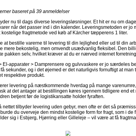
jerner baseret på
39
anmeldelser
yder nu til dags diverse leveringsløsninger. Et hit er nu om da
varer når det passer ind i din kalender. Leveringsmetoden er jo
 kostelige fragtmetode ved køb af Kärcher tæpperens 1 liter.
t bestille varerne til levering til din lejlighed eller ud til din 
de mere bekostelig, men omvendt usædvanlig fleksibel. Den billi
e pakken selv, hvilket kræver at du er nærved internet forretni
 > El-apparater > Damprensere og gulvvaskere er jo særdeles 
 sekunder, og i det øjemed er det naturligvis fornuftigt at man 
t respektive produkt.
sterer levering på næstkommende hverdag på mange varenumre,
sk at det antager at bestillingen køres igennem tidligere end et 
dren betjent før de logistikansatte holder fyraften.
 nettet tilbyder levering uden gebyr, men ofte er det så præmiss
rde du overveje den mindst kostelige form for fragt, som i de fl
 sig i Esbjerg, Hjørring eller Gilleleje – vil være at få fragtma