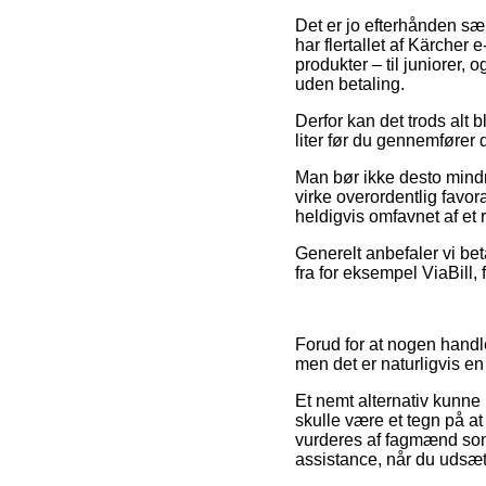
Det er jo efterhånden sæ
har flertallet af Kärcher
produkter – til juniorer
uden betaling.
Derfor kan det trods alt 
liter før du gennemfører 
Man bør ikke desto mindr
virke overordentlig favor
heldigvis omfavnet af et 
Generelt anbefaler vi be
fra for eksempel ViaBill, 
Forud for at nogen handl
men det er naturligvis e
Et nemt alternativ kunne 
skulle være et tegn på at
vurderes af fagmænd som
assistance, når du udsætt