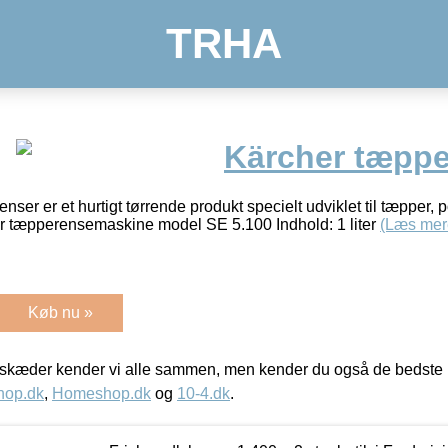
TRHA
Kärcher tæpper
ser er et hurtigt tørrende produkt specielt udviklet til tæpper, 
er tæpperensemaskine model SE 5.100 Indhold: 1 liter
(Læs mer
Køb nu »
kæder kender vi alle sammen, men kender du også de bedste p
hop.dk
,
Homeshop.dk
og
10-4.dk
.