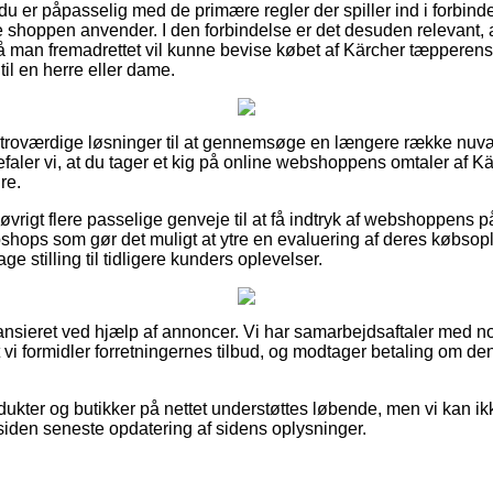
 du er påpasselig med de primære regler der spiller ind i forbind
ne shoppen anvender. I den forbindelse er det desuden relevant,
å man fremadrettet vil kunne bevise købet af Kärcher tæpperens 1
il en herre eller dame.
e troværdige løsninger til at gennemsøge en længere række nuvæ
faler vi, at du tager et kig på online webshoppens omtaler af Kä
re.
 øvrigt flere passelige genveje til at få indtryk af webshoppens 
ebshops som gør det muligt at ytre en evaluering af deres købs
ge stilling til tidligere kunders oplevelser.
nsieret ved hjælp af annoncer. Vi har samarbejdsaftaler med no
et vi formidler forretningernes tilbud, og modtager betaling om d
ukter og butikker på nettet understøttes løbende, men vi kan i
t siden seneste opdatering af sidens oplysninger.