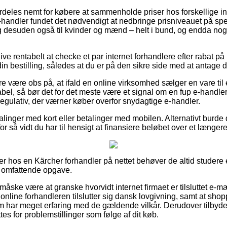
rdeles nemt for købere at sammenholde priser hos forskellige in
 e-handler fundet det nødvendigt at nedbringe prisniveauet på spec
, og desuden også til kvinder og mænd – helt i bund, og endda no
blive rentabelt at checke et par internet forhandlere efter rabat 
din bestilling, således at du er på den sikre side med at antage d
e være obs på, at ifald en online virksomhed sælger en vare ti
abel, så bør det for det meste være et signal om en fup e-handler
regulativ, der værner køber overfor snydagtige e-handler.
talinger med kort eller betalinger med mobilen. Alternativt burd
for så vidt du har til hensigt at finansiere beløbet over et længer
er hos en Kärcher forhandler på nettet behøver de altid studere 
n omfattende opgave.
måske være at granske hvorvidt internet firmaet er tilsluttet e-mæ
 online forhandleren tilslutter sig dansk lovgivning, samt at sho
 har meget erfaring med de gældende vilkår. Derudover tilbyde
es for problemstillinger som følge af dit køb.