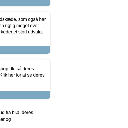
edskæde, som også har
en rigtig meget over
keder et stort udvalg.
hop.dk, så deres
lik her for at se deres
 fra bl.a. deres
mer og