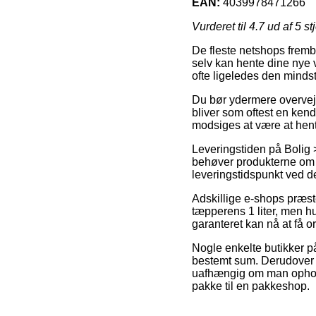
EAN:
4039978471266
Vurderet til
4.7
ud af 5 st
De fleste netshops fremb
selv kan hente dine nye 
ofte ligeledes den mindst
Du bør ydermere overveje a
bliver som oftest en ken
modsiges at være at hent
Leveringstiden på Bolig
behøver produkterne om få
leveringstidspunkt ved de
Adskillige e-shops præ
tæpperens 1 liter, men hu
garanteret kan nå at få or
Nogle enkelte butikker på
bestemt sum. Derudover bu
uafhængig om man opholder
pakke til en pakkeshop.