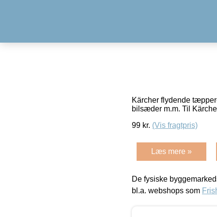
Kärcher flydende tæpperen
bilsæder m.m. Til Kärch
99
kr.
(Vis fragtpris)
Læs mere »
De fysiske byggemarkeds
bl.a. webshops som
Fris