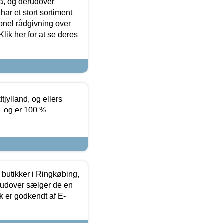
ia, og derudover
ar et stort sortiment
onel rådgivning over
ik her for at se deres
tjylland, og ellers
4, og er 100 %
butikker i Ringkøbing,
rudover sælger de en
k er godkendt af E-