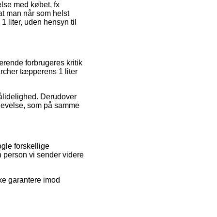
else med købet, fx
 at man når som helst
 liter, uden hensyn til
rende forbrugeres kritik
rcher tæpperens 1 liter
pålidelighed. Derudover
oplevelse, som på samme
gle forskellige
en person vi sender videre
kke garantere imod