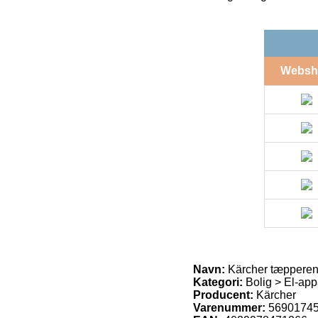
Websh
Navn:
Kärcher tæpperens
Kategori:
Bolig > El-ap
Producent:
Kärcher
Varenummer:
5690174