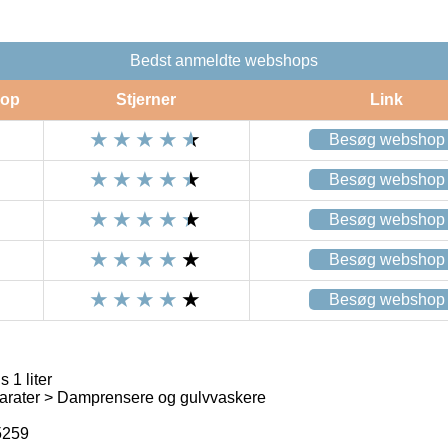
Bedst anmeldte webshops
op
Stjerner
Link
Besøg webshop
Besøg webshop
Besøg webshop
Besøg webshop
Besøg webshop
 1 liter
parater > Damprensere og gulvvaskere
5259