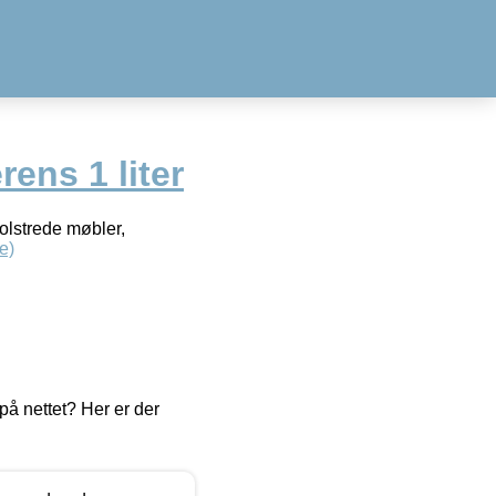
ens 1 liter
polstrede møbler,
e)
å nettet? Her er der