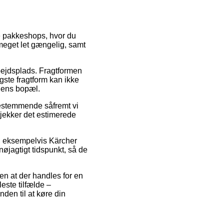
ge pakkeshops, hvor du
 meget let gængelig, samt
arbejdsplads. Fragtformen
gste fragtform kan ikke
ngens bopæl.
bestemmende såfremt vi
tjekker det estimerede
 eksempelvis Kärcher
nøjagtigt tidspunkt, så de
en at der handles for en
este tilfælde –
nden til at køre din