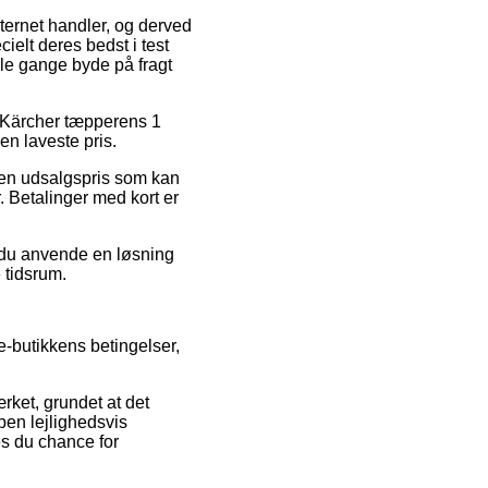
ternet handler, og derved
ielt deres bedst i test
gle gange byde på fragt
på Kärcher tæpperens 1
en laveste pris.
l en udsalgspris som kan
. Betalinger med kort er
e du anvende en løsning
e tidsrum.
e-butikkens betingelser,
rket, grundet at det
ppen lejlighedsvis
s du chance for