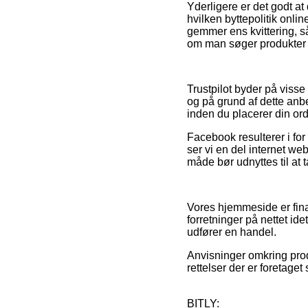
Yderligere er det godt at
hvilken byttepolitik onli
gemmer ens kvittering, s
om man søger produkter t
Trustpilot byder på viss
og på grund af dette anbe
inden du placerer din ord
Facebook resulterer i for
ser vi en del internet w
måde bør udnyttes til at ta
Vores hjemmeside er fina
forretninger på nettet id
udfører en handel.
Anvisninger omkring prod
rettelser der er foretage
BITLY: