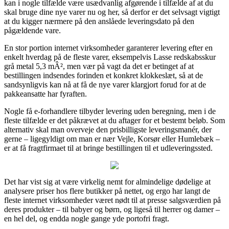
kan i nogle tilfælde være usædvanlig afgørende i tilfælde af at du
skal bruge dine nye varer nu og her, så derfor er det selvsagt vigtigt
at du kigger nærmere på den anslåede leveringsdato på den
pågældende vare.
En stor portion internet virksomheder garanterer levering efter en
enkelt hverdag på de fleste varer, eksempelvis Lasse redskabsskur
grå metal 5,3 mÂ², men vær på vagt da det er betinget af at
bestillingen indsendes forinden et konkret klokkeslæt, så at de
sandsynligvis kan nå at få de nye varer klargjort forud for at de
pakkeansatte har fyraften.
Nogle få e-forhandlere tilbyder levering uden beregning, men i de
fleste tilfælde er det påkrævet at du aftager for et bestemt beløb. Som
alternativ skal man overveje den prisbilligste leveringsmanér, der
gerne – ligegyldigt om man er nær Vejle, Korsør eller Humlebæk –
er at få fragtfirmaet til at bringe bestillingen til et udleveringssted.
Det har vist sig at være virkelig nemt for almindelige dødelige at
analysere priser hos flere butikker på nettet, og ergo har langt de
fleste internet virksomheder været nødt til at presse salgsværdien på
deres produkter – til babyer og børn, og ligeså til herrer og damer –
en hel del, og endda nogle gange yde portofri fragt.