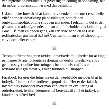
vedtægterne på området. Det giver dig anledning til opbakning, når
du møder problemstillinger med din bestilling.
Udover dette foreslår vi at køber er vidende om de mest essentielle
vilkår der har indvirkning på bestillingen, som fx den
ombytningspolitik online shoppen anvender. I relation til det er det
på samme måde afgørende, at man altid bibeholder ens kvittering på
e-mail, så man en anden gang kan eftervise handlen af Lasse
redskabsskur grå metal 5,3 mÂ², uanset om man er på shopping til
en voksen eller et barn.
Trustpilot frembringer en række udmærkede muligheder for at kigge
på mange øvrige forbrugeres domme og derfor foreslår vi, at du
gennemsøger online forretningens bedømmelser af Lasse
redskabsskur grå metal 5,3 mÂ² forinden du shopper.
Facebook forærer dig lignende en del værdifulde metoder til at få
indtryk af internet forhandlerens popularitet. Her er der faktisk
internet virksomheder hvor man kan levere en evaluering af
ordreforløbet, hvilket ydermere må benyttes til at få et indtryk af
kundernes tilfredshed.