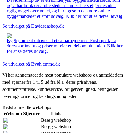
Davidsenshop.dk er en sønderjysk byggemarkedskæde, som
også har butikker andre steder i landet. De sælger desuden
rigtig meget over nettet, og har ligesom de andre online
byggemarkeder et stort udvalg. Klik her for at se deres udvalg.
Se udvalget på Davidsenshop.dk
Byghjemme.dk drives i tæt samarbejde med Frishop.dk, så
deres sortiment og priser minder en del om hinanden. Klik her
for at se deres udvalg.
Se udvalget på Byghjemme.dk
Vi har gennemgået de mest populære webshops og anmeldt dem
med stjerner fra 1 til 5 ud fra bl.a. deres prisniveau,
sortimentstørrelse, kundeservice, brugervenlighed, betingelser,
leveringsformer og betalingsmuligheder.
Bedst anmeldte webshops
Webshop
Stjerner
Link
Besøg webshop
Besøg webshop