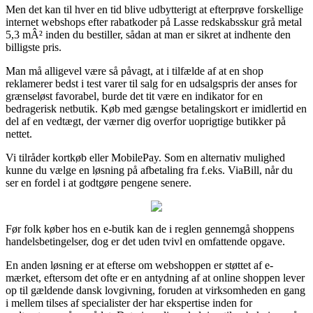
Men det kan til hver en tid blive udbytterigt at efterprøve forskellige
internet webshops efter rabatkoder på Lasse redskabsskur grå metal
5,3 mÂ² inden du bestiller, sådan at man er sikret at indhente den
billigste pris.
Man må alligevel være så påvagt, at i tilfælde af at en shop
reklamerer bedst i test varer til salg for en udsalgspris der anses for
grænseløst favorabel, burde det tit være en indikator for en
bedragerisk netbutik. Køb med gængse betalingskort er imidlertid en
del af en vedtægt, der værner dig overfor uoprigtige butikker på
nettet.
Vi tilråder kortkøb eller MobilePay. Som en alternativ mulighed
kunne du vælge en løsning på afbetaling fra f.eks. ViaBill, når du
ser en fordel i at godtgøre pengene senere.
Før folk køber hos en e-butik kan de i reglen gennemgå shoppens
handelsbetingelser, dog er det uden tvivl en omfattende opgave.
En anden løsning er at efterse om webshoppen er støttet af e-
mærket, eftersom det ofte er en antydning af at online shoppen lever
op til gældende dansk lovgivning, foruden at virksomheden en gang
i mellem tilses af specialister der har ekspertise inden for