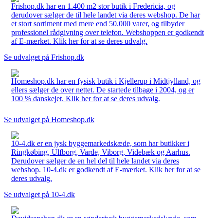
Frishop.dk har en 1.400 m2 stor butik i Fredericia, og
derudover sælger de til hele landet via deres webshop. De har
et stort sortiment med mere end 50.000 varer, og tilbyder
professionel rådgivning over telefon. Webshoppen er godkendt
af E-mærket. Klik her for at se deres udvalg.
Se udvalget på Frishop.dk
Homeshop.dk har en fysisk butik i Kjellerup i Midtjylland, og
ellers sælger de over nettet. De startede tilbage i 2004, og er
100 % danskejet. Klik her for at se deres udvalg.
Se udvalget på Homeshop.dk
10-4.dk er en jysk byggemarkedskæde, som har butikker i
Ringkøbing, Ulfborg, Varde, Viborg, Videbæk og Aarhus.
Derudover sælger de en hel del til hele landet via deres
webshop. 10-4.dk er godkendt af E-mærket. Klik her for at se
deres udvalg.
Se udvalget på 10-4.dk