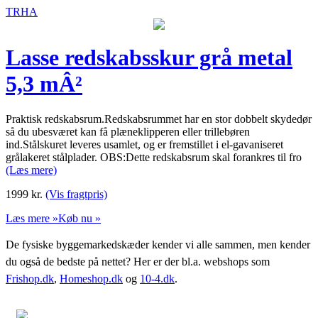
TRHA
Lasse redskabsskur grå metal
5,3 mÂ²
Praktisk redskabsrum.Redskabsrummet har en stor dobbelt skydedør
så du ubesværet kan få plæneklipperen eller trillebøren
ind.Stålskuret leveres usamlet, og er fremstillet i el-gavaniseret
grålakeret stålplader. OBS:Dette redskabsrum skal forankres til fro
(Læs mere)
1999
kr.
(Vis fragtpris)
Læs mere »
Køb nu »
De fysiske byggemarkedskæder kender vi alle sammen, men kender
du også de bedste på nettet? Her er der bl.a. webshops som
Frishop.dk
,
Homeshop.dk
og
10-4.dk
.