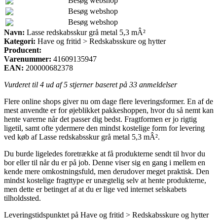
Besøg webshop
Besøg webshop
Besøg webshop
Navn:
Lasse redskabsskur grå metal 5,3 mÂ²
Kategori:
Have og fritid > Redskabsskure og hytter
Producent:
Varenummer:
41609135947
EAN:
200000682378
Vurderet til
4
ud af 5 stjerner baseret på
33
anmeldelser
Flere online shops giver nu om dage flere leveringsformer. En af de
mest anvendte er for øjeblikket pakkeshoppen, hvor du så nemt kan
hente varerne når det passer dig bedst. Fragtformen er jo rigtig
ligetil, samt ofte ydermere den mindst kostelige form for levering
ved køb af Lasse redskabsskur grå metal 5,3 mÂ².
Du burde ligeledes foretrække at få produkterne sendt til hvor du
bor eller til når du er på job. Denne viser sig en gang i mellem en
kende mere omkostningsfuld, men derudover meget praktisk. Den
mindst kostelige fragttype er unægtelig selv at hente produkterne,
men dette er betinget af at du er lige ved internet selskabets
tilholdssted.
Leveringstidspunktet på Have og fritid > Redskabsskure og hytter