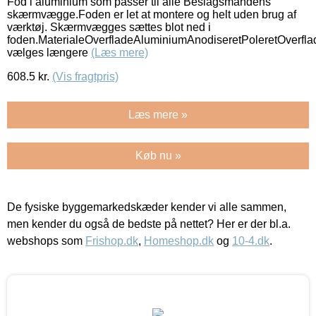
Fod i aluminium som passer til alle Beslagsmandens
skærmvægge.Foden er let at montere og helt uden brug af
værktøj. Skærmvægges sættes blot ned i
foden.MaterialeOverfladeAluminiumAnodiseretPoleretOverfla
vælges længere
(Læs mere)
608.5
kr.
(Vis fragtpris)
Læs mere »
Køb nu »
De fysiske byggemarkedskæder kender vi alle sammen,
men kender du også de bedste på nettet? Her er der bl.a.
webshops som
Frishop.dk
,
Homeshop.dk
og
10-4.dk
.