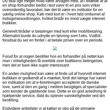
Du skal lige meget hvad være årvågen med, at i tilfælde af at
en shop forhandler bedst i test varer til en pris som virker
overordentlig favorabel, bør det tit være en indikator for en
uærlig online shop. Køb med kort er i hvert fald omfavnet af
Indsigelsesordningen, hvilket bistår en imod uægte internet
butikker.
Generelt tilråder vi betalinger med kort eller mobilbetaling.
Alternativt burde du udnytte en løsning som f.eks. ViaBill,
forudsat du ser en fordel i at betale prisen over en periode.
Forud for at nogen bestiller hos en forhandler på nettet kan
man i virkeligheden få overblik over butikkens betingelser,
men det er bare ikke super interessant.
En anden mulighed kan være at finde ud af hvorvidt internet
butikken er godkendt af e-mærket, fordi det længe har været
en indikation om at e-forretningen accepterer de danske
love, samt at den en gang i mellem besigtiges af specialister
som kender de gældende love. Dette er en god anledning til
hjælpende service, ifald du oplever vanskeligheder ved din
bestilling.
Endvidere anbefaler vi at køber er obs på de primære