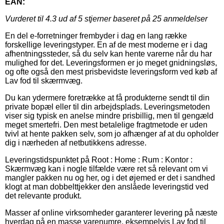
EAN:
Vurderet til
4.3
ud af 5 stjerner baseret på
25
anmeldelser
En del e-forretninger frembyder i dag en lang række
forskellige leveringstyper. En af de mest moderne er i dag
afhentningssteder, så du selv kan hente varerne når du har
mulighed for det. Leveringsformen er jo meget gnidningsløs,
og ofte også den mest prisbevidste leveringsform ved køb af
Lav fod til skærmvæg.
Du kan ydermere foretrække at få produkterne sendt til din
private bopæl eller til din arbejdsplads. Leveringsmetoden
viser sig typisk en anelse mindre prisbillig, men til gengæld
meget smertefri. Den mest betalelige fragtmetode er uden
tvivl at hente pakken selv, som jo afhænger af at du opholder
dig i nærheden af netbutikkens adresse.
Leveringstidspunktet på Root : Home : Rum : Kontor :
Skærmvæg kan i nogle tilfælde være ret så relevant om vi
mangler pakken nu og her, og i det øjemed er det i sandhed
klogt at man dobbelttjekker den anslåede leveringstid ved
det relevante produkt.
Masser af online virksomheder garanterer levering på næste
hverdag på en masse varenumre, eksempelvis Lav fod til