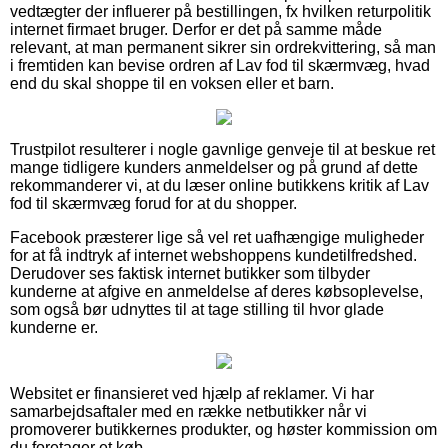
vedtægter der influerer på bestillingen, fx hvilken returpolitik
internet firmaet bruger. Derfor er det på samme måde
relevant, at man permanent sikrer sin ordrekvittering, så man
i fremtiden kan bevise ordren af Lav fod til skærmvæg, hvad
end du skal shoppe til en voksen eller et barn.
Trustpilot resulterer i nogle gavnlige genveje til at beskue ret
mange tidligere kunders anmeldelser og på grund af dette
rekommanderer vi, at du læser online butikkens kritik af Lav
fod til skærmvæg forud for at du shopper.
Facebook præsterer lige så vel ret uafhængige muligheder
for at få indtryk af internet webshoppens kundetilfredshed.
Derudover ses faktisk internet butikker som tilbyder
kunderne at afgive en anmeldelse af deres købsoplevelse,
som også bør udnyttes til at tage stilling til hvor glade
kunderne er.
Websitet er finansieret ved hjælp af reklamer. Vi har
samarbejdsaftaler med en række netbutikker når vi
promoverer butikkernes produkter, og høster kommission om
du foretager et køb.