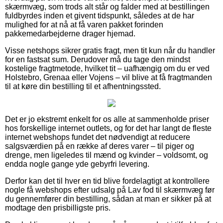
skærmvæg, som trods alt står og falder med at bestillingen
fuldbyrdes inden et givent tidspunkt, således at de har
mulighed for at nå at få varen pakket forinden
pakkemedarbejderne drager hjemad.
Visse netshops sikrer gratis fragt, men tit kun når du handler
for en fastsat sum. Derudover må du tage den mindst
kostelige fragtmetode, hvilket tit – uafhængig om du er ved
Holstebro, Grenaa eller Vojens – vil blive at få fragtmanden
til at køre din bestilling til et afhentningssted.
Det er jo ekstremt enkelt for os alle at sammenholde priser
hos forskellige internet outlets, og for det har langt de fleste
internet webshops fundet det nødvendigt at reducere
salgsværdien på en række af deres varer – til piger og
drenge, men ligeledes til mænd og kvinder – voldsomt, og
endda nogle gange yde gebyrfri levering.
Derfor kan det til hver en tid blive fordelagtigt at kontrollere
nogle få webshops efter udsalg på Lav fod til skærmvæg før
du gennemfører din bestilling, sådan at man er sikker på at
modtage den prisbilligste pris.