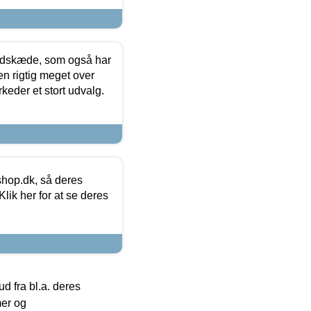
edskæde, som også har
en rigtig meget over
keder et stort udvalg.
hop.dk, så deres
lik her for at se deres
 fra bl.a. deres
mer og