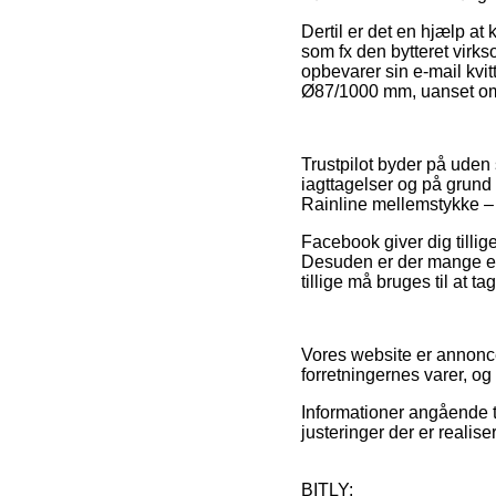
Dertil er det en hjælp a
som fx den bytteret vir
opbevarer sin e-mail kvit
Ø87/1000 mm, uanset om d
Trustpilot byder på uden
iagttagelser og på grund 
Rainline mellemstykke – 
Facebook giver dig tillig
Desuden er der mange e-f
tillige må bruges til at ta
Vores website er annonce
forretningernes varer, o
Informationer angående ti
justeringer der er realis
BITLY: