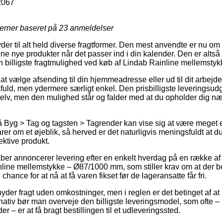
2067
jerner baseret på
23
anmeldelser
lbyder til alt held diverse fragtformer. Den mest anvendte er nu
ine nye produkter når det passer ind i din kalender. Den er alts
n billigste fragtmulighed ved køb af Lindab Rainline mellemst
 at vælge afsending til din hjemmeadresse eller ud til dit arbejd
uld, men ydermere særligt enkel. Den prisbilligste leveringsu
selv, men den mulighed står og falder med at du opholder dig n
Byg > Tag og tagsten > Tagrender kan vise sig at være meget esse
rer om et øjeblik, så herved er det naturligvis meningsfuldt at 
ektive produkt.
kaber annoncerer levering efter en enkelt hverdag på en række a
ine mellemstykke – Ø87/1000 mm, som stiller krav om at der besti
chance for at nå at få varen fikset før de lageransatte får fri.
lbyder fragt uden omkostninger, men i reglen er det betinget af at 
nativ bør man overveje den billigste leveringsmodel, som ofte –
 – er at få bragt bestillingen til et udleveringssted.