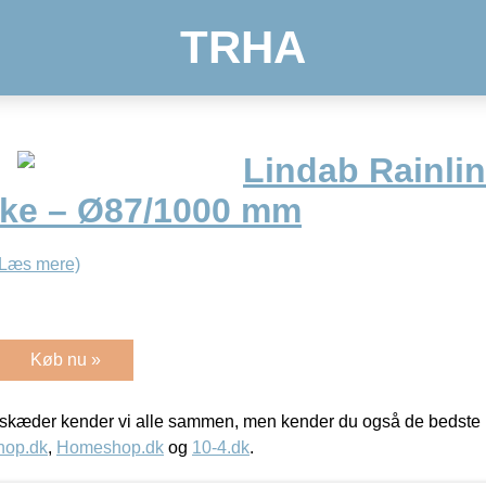
TRHA
Lindab Rainli
ke – Ø87/1000 mm
(Læs mere)
Køb nu »
kæder kender vi alle sammen, men kender du også de bedste p
hop.dk
,
Homeshop.dk
og
10-4.dk
.