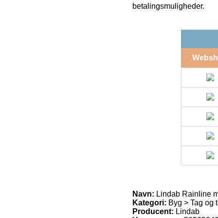
betalingsmuligheder.
Websh
Navn:
Lindab Rainline 
Kategori:
Byg > Tag og t
Producent:
Lindab