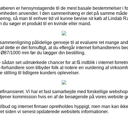
t køberen er hensynstagende til de mest basale bestemmelser i 
ksomheden anvender. I den sammenhæng er det på samme måde vi
tering, så man til enhver tid vil kunne bevise sit køb af Lindab 
u søger et produkt til en kvinde eller mand.
 sammenligning pålidelige genveje til at evaluere ret mange and
af dette er det fornuftigt, at du eftergår internet forhandlerens
Ø87/1000 mm før du lægger din bestilling.
e sådan set udmærkede chancer for at få indblik i internet forret
orhandlere som tilbyder folk at notere en vurdering af virkso
ge stilling til tidligere kunders oplevelser.
finansieret. Vi har et fast samarbejde med forskellige webshops
g tjener kommission hvis en af de besøgende på vores website 
lbud og internet firmaer opretholdes hyppigt, men man kan ikke s
eret siden vi senest opdaterede websitets informationer.