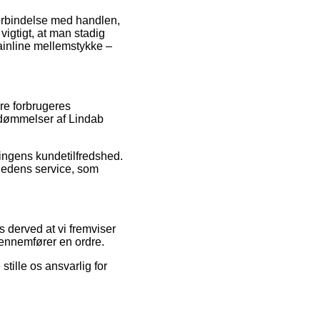
forbindelse med handlen,
gtigt, at man stadig
Rainline mellemstykke –
re forbrugeres
 bedømmelser af Lindab
ningens kundetilfredshed.
mhedens service, som
 derved at vi fremviser
gennemfører en ordre.
tille os ansvarlig for