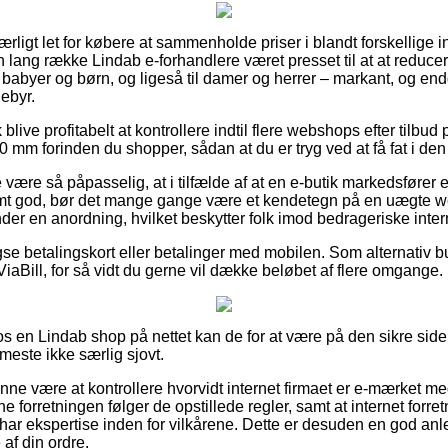
ærligt let for købere at sammenholde priser i blandt forskellige in
n lang række Lindab e-forhandlere været presset til at at reduc
il babyer og børn, og ligeså til damer og herrer – markant, og e
ebyr.
live profitabelt at kontrollere indtil flere webshops efter tilbud
m forinden du shopper, sådan at du er tryg ved at få fat i den m
være så påpasselig, at i tilfælde af at en e-butik markedsfører en
rmt god, bør det mange gange være et kendetegn på en uægte we
nder en anordning, hvilket beskytter folk imod bedrageriske inte
se betalingskort eller betalinger med mobilen. Som alternativ 
iaBill, for så vidt du gerne vil dække beløbet af flere omgange.
s en Lindab shop på nettet kan de for at være på den sikre s
 meste ikke særlig sjovt.
nne være at kontrollere hvorvidt internet firmaet er e-mærket me
ne forretningen følger de opstillede regler, samt at internet forr
 har ekspertise inden for vilkårene. Dette er desuden en god anle
af din ordre.