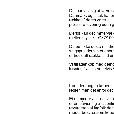
Det har vist sig at være s
Danmark, og til tak har e
række af deres varer – t
præstere levering uden g
Derfor kan det immervæk b
mellemstykke – Ø87/1000 m
Du bør ikke desto mindre 
salgspris der virker eno
er trods alt dækket ind u
Vi tilråder køb med gæng
løsning fra eksempelvis V
Forinden nogen køber ho
regler, men det er for det
Et nemmere alternativ ku
er en påvisning af at onli
revurderes af fagfolk der
møder besvær som følge 