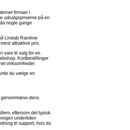
ternet firmaer i
ere udsalgspriserne på en
ndda nogle gange
 på Lindab Rainline
est attraktive pris.
 vare til salg for en
bshop. Kortbestillinger
rnet virksomheder.
burde du vælge en
ide gennemlæse dens
dlem, eftersom det typisk
etningen undertiden
dning til support, hvis du