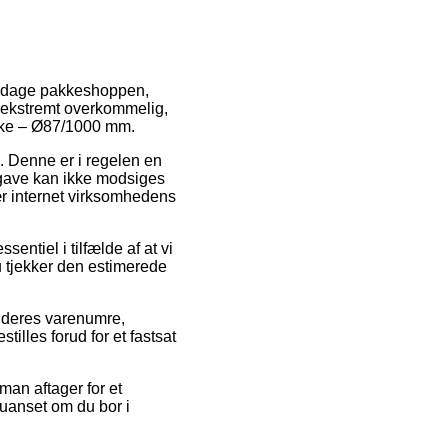
 om dage pakkeshoppen,
å ekstremt overkommelig,
ykke – Ø87/1000 mm.
e. Denne er i regelen en
dgave kan ikke modsiges
ær internet virksomhedens
ntiel i tilfælde af at vi
du tjekker den estimerede
f deres varenumre,
lles forud for et fastsat
man aftager for et
 uanset om du bor i