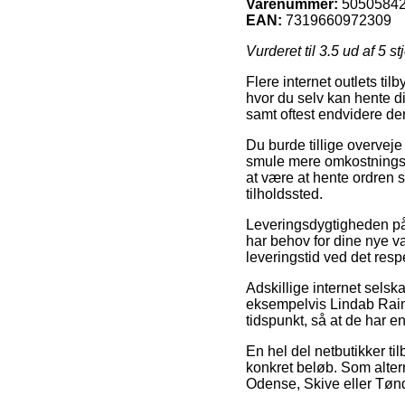
Varenummer:
5050584
EAN:
7319660972309
Vurderet til
3.5
ud af 5 st
Flere internet outlets ti
hvor du selv kan hente d
samt oftest endvidere de
Du burde tillige overveje
smule mere omkostningsf
at være at hente ordren 
tilholdssted.
Leveringsdygtigheden på 
har behov for dine nye va
leveringstid ved det resp
Adskillige internet sels
eksempelvis Lindab Rainl
tidspunkt, så at de har en 
En hel del netbutikker ti
konkret beløb. Som alter
Odense, Skive eller Tønder