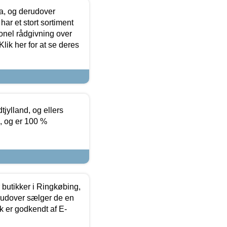
ia, og derudover
ar et stort sortiment
onel rådgivning over
ik her for at se deres
tjylland, og ellers
4, og er 100 %
butikker i Ringkøbing,
rudover sælger de en
k er godkendt af E-