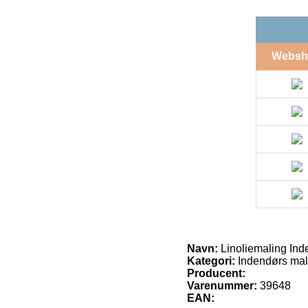
Websh
Navn:
Linoliemaling Ind
Kategori:
Indendørs mal
Producent:
Varenummer:
39648
EAN: