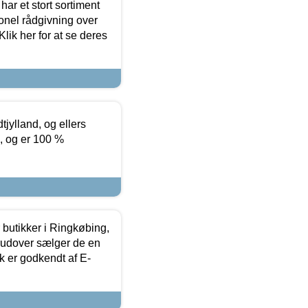
ar et stort sortiment
onel rådgivning over
ik her for at se deres
tjylland, og ellers
4, og er 100 %
butikker i Ringkøbing,
rudover sælger de en
k er godkendt af E-