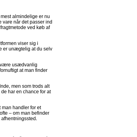
t mest almindelige er nu
e vare når det passer ind
 fragtmetode ved køb af
tformen viser sig i
 er unægtelig at du selv
t være usædvanlig
ornuftigt at man finder
Inde, men som trods alt
 de har en chance for at
t man handler for et
 ofte – om man befinder
et afhentningssted.