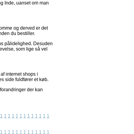
ing Inde, uanset om man
s domme og derved er det
den du bestiller.
kkens pålidelighed. Desuden
evelse, som lige så vel
f internet shops i
s side fuldfører et køb.
 forandringer der kan
1
1
1
1
1
1
1
1
1
1
1
1
1
1
1
1
1
1
1
1
1
1
1
1
1
1