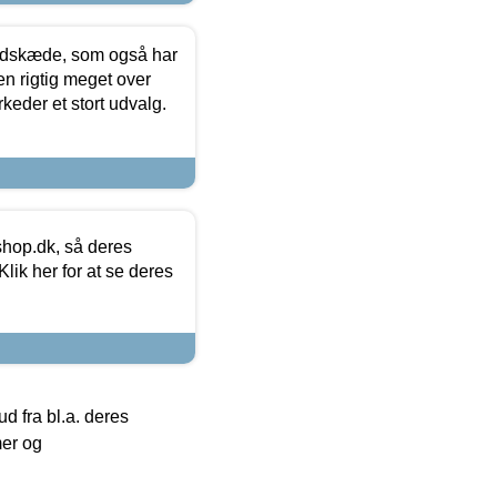
edskæde, som også har
en rigtig meget over
keder et stort udvalg.
hop.dk, så deres
lik her for at se deres
 fra bl.a. deres
mer og