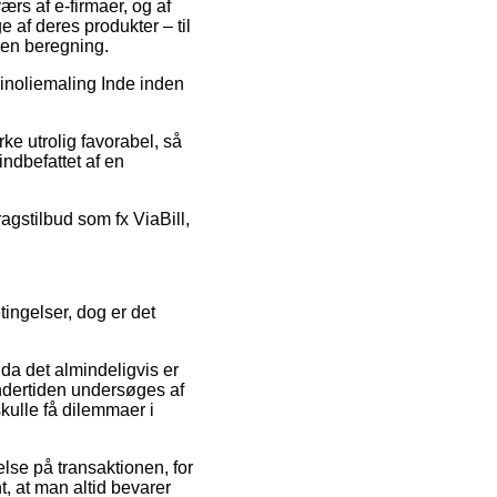
værs af e-firmaer, og af
 af deres produkter – til
den beregning.
Linoliemaling Inde inden
ke utrolig favorabel, så
indbefattet af en
ragstilbud som fx ViaBill,
ingelser, dog er det
da det almindeligvis er
ndertiden undersøges af
kulle få dilemmaer i
lse på transaktionen, for
t, at man altid bevarer