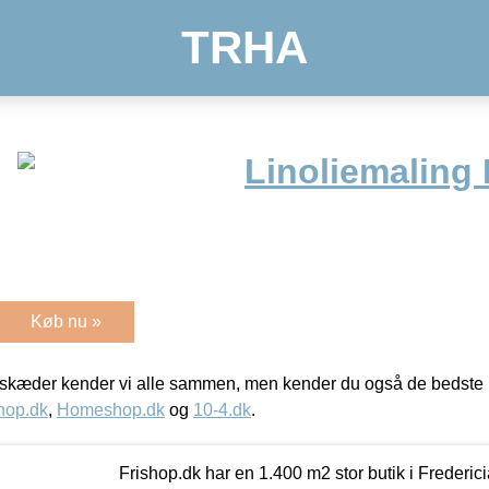
TRHA
Linoliemaling 
Køb nu »
kæder kender vi alle sammen, men kender du også de bedste p
hop.dk
,
Homeshop.dk
og
10-4.dk
.
Frishop.dk har en 1.400 m2 stor butik i Frederic