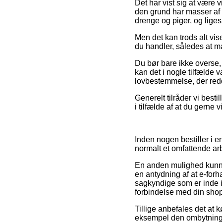
Det har vist sig at være v
den grund har masser af o
drenge og piger, og lige
Men det kan trods alt vis
du handler, således at man
Du bør bare ikke overse, 
kan det i nogle tilfælde 
lovbestemmelse, der redd
Generelt tilråder vi besti
i tilfælde af at du gerne
Inden nogen bestiller i e
normalt et omfattende ar
En anden mulighed kunne 
en antydning af at e-for
sagkyndige som er inde i
forbindelse med din sho
Tillige anbefales det at 
eksempel den ombytningsre