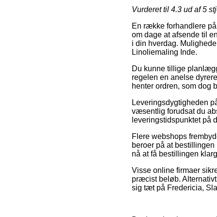
Vurderet til
4.3
ud af 5 st
En række forhandlere på n
om dage at afsende til e
i din hverdag. Mulighede
Linoliemaling Inde.
Du kunne tillige planlægge
regelen en anelse dyrere
henter ordren, som dog be
Leveringsdygtigheden på
væsentlig forudsat du abs
leveringstidspunktet på d
Flere webshops frembyder
beroer på at bestillingen
nå at få bestillingen kla
Visse online firmaer sikr
præcist beløb. Alternati
sig tæt på Fredericia, Sla