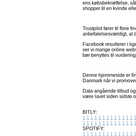
ens købsbekræftelse, sål
shopper til en kvinde ell
Trustpilot fører til fler
anbefalelsesværdigt, at 
Facebook resulterer i lige
ser vi mange online webs
bør benyttes til vurdering
Denne hjemmeside er fina
Danmark når vi promoverer
Data angående tilbud og e
være lavet siden sidste o
BITLY:
1
1
1
1
1
1
1
1
1
1
1
1
1
1
1
1
1
1
1
1
1
1
1
1
1
1
SPOTIFY:
1
1
1
1
1
1
1
1
1
1
1
1
1