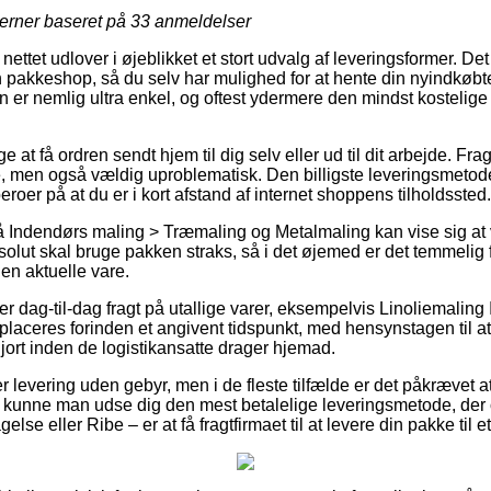
jerner baseret på
33
anmeldelser
ettet udlover i øjeblikket et stort udvalg af leveringsformer. De
n pakkeshop, så du selv har mulighed for at hente din nyindkøbt
n er nemlig ultra enkel, og oftest ydermere den mindst kostelige
 at få ordren sendt hjem til dig selv eller ud til dit arbejde. Frag
, men også vældig uproblematisk. Den billigste leveringsmetode
roer på at du er i kort afstand af internet shoppens tilholdssted.
 Indendørs maling > Træmaling og Metalmaling kan vise sig a
olut skal bruge pakken straks, så i det øjemed er det temmelig f
en aktuelle vare.
 dag-til-dag fragt på utallige varer, eksempelvis Linoliemaling 
 placeres forinden et angivent tidspunkt, med hensynstagen til at
rgjort inden de logistikansatte drager hjemad.
er levering uden gebyr, men i de fleste tilfælde er det påkrævet a
vt kunne man udse dig den mest betalelige leveringsmetode, der
gelse eller Ribe – er at få fragtfirmaet til at levere din pakke til 