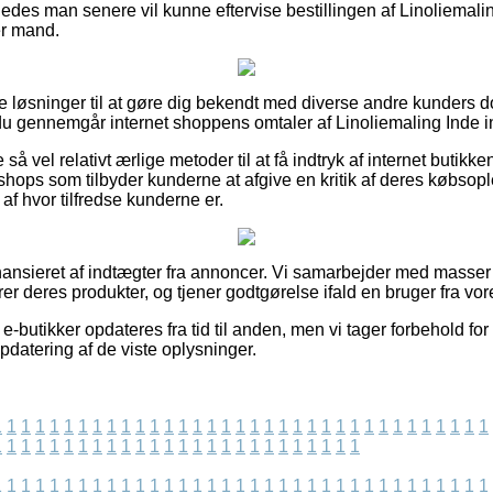
edes man senere vil kunne eftervise bestillingen af Linoliemal
er mand.
e fine løsninger til at gøre dig bekendt med diverse andre kunder
du gennemgår internet shoppens omtaler af Linoliemaling Inde in
 så vel relativt ærlige metoder til at få indtryk af internet buti
hops som tilbyder kunderne at afgive en kritik af deres købsopl
 af hvor tilfredse kunderne er.
nsieret af indtægter fra annoncer. Vi samarbejder med masser a
 deres produkter, og tjener godtgørelse ifald en bruger fra vore
-butikker opdateres fra tid til anden, men vi tager forbehold for
pdatering af de viste oplysninger.
1
1
1
1
1
1
1
1
1
1
1
1
1
1
1
1
1
1
1
1
1
1
1
1
1
1
1
1
1
1
1
1
1
1
1
1
1
1
1
1
1
1
1
1
1
1
1
1
1
1
1
1
1
1
1
1
1
1
1
1
1
1
1
1
1
1
1
1
1
1
1
1
1
1
1
1
1
1
1
1
1
1
1
1
1
1
1
1
1
1
1
1
1
1
1
1