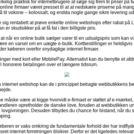
irkelig praktisk for internetbrugere at søge sig frem til priser på t
nline firmaer været presset til at at nedskære priserne på mange
så til voksne – kolossalt, og endda nogle gange sikre levering u
e sig rentabelt at prøve enkelte online webshops efter rabat på 
 er skudsikker på at få fat i den billigste pris.
at når en online butik sælger varer til en udsalgspris som kan vir
være en varsel om en uægte e-butik. Kortbestillinger er heldigvis 
er køberen overfor snydagtige internet firmaer.
llinger med kort eller MobilePay. Alternativt kan du benytte et afd
 vil honorere betalingen over et længere tidsrum.
n internet webshop kan de i princippet betragte webbutikkens bet
bejde.
måske være at kigge hvorvidt e-firmaet er støttet af e-mærket, 
handleren opretholder de danske love, foruden at webbutikken u
 lovgivningen. Desuden tilbydes du chance for bistand, når du s
pping.
køberen er vaks omkring de fundamentale forhold der har indflyde
t internet forretningen tilsikrer. Derfor er det ligeledes relevan