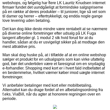
webshops, og følgelig har flere LK Lauritz Knudsen internet
firmaer fundet det uundgåeligt at formindske salgspriserne
på en række af deres produkter – til juniorer, lige så vel som
til damer og herrer – eftertrykkeligt, og endda nogle gange
love levering uden betaling.
Det kan dog ikke desto mindre være rentabelt at se nærmere
på diverse online forretninger efter udsalg på LK Fuga
tangent afbryder gl. 1 modul 2 stk hvid forud for at du
handler, sådan at du er usvigeligt sikker på at modtage den
mest attraktive pris.
Man skal dog huske på, at i tilfælde af at en online webshop
sælger et produkt for en udsalgspris som kan virke ufattelig
god, bør det undertiden være et faresignal om en snydagtig
e-forhandler. Shopping med kort er i hvert fald indbefattet af
en bestemmelse, hvilket værner køber imod uægte internet
forretninger.
Vi anbefaler betalinger med kort eller mobilbetaling.
Alternativt kan du drage fordel af en afbetalingsordning fra
f.eks. ViaBill, når du agter at honorere regningen over en
periode.