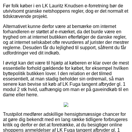
Før folk køber i en LK Lauritz Knudsen e-forretning bør de
utvivlsomt granske netshoppens regler, dog er det normalt et
tidskrævende projekt.
Alternativet kunne derfor være at bemærke om internet
forhandleren er støttet af e-mærket, da det burde være en
tryghed om at internet butikken efterfølger de danske regler,
og at internet selskabet ofte revurderes af jurister der mestrer
reglerne. Desuden får du lejlighed til support, såfremt du får
udfordringer ved dit indkøb.
I øvrigt kan det være til hjælp at køberen er klar over de mest
essentielle forhold gældende for købet, for eksempel hvilken
byttepolitik butikken lover. I den relation er det tilmed
essesentielt, at man stadig beholder sin ordremail, så man
senere kan bevise sit køb af LK Fuga tangent afbryder gl. 1
modul 2 stk hvid, uafhængig om man er på gaveindkøb til en
dame eller herre.
Trustpilot medfører adskillige hensigtsmæssige chancer for
at gøre dig bekendt med en lang række tidligere forbrugeres
kritik og derfor er det at foretrække, at du besigtiger online
shoppens anmeldelser af LK Fuga tangent afbryder gl. 1