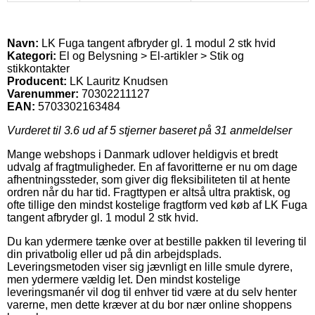
Navn:
LK Fuga tangent afbryder gl. 1 modul 2 stk hvid
Kategori:
El og Belysning > El-artikler > Stik og
stikkontakter
Producent:
LK Lauritz Knudsen
Varenummer:
70302211127
EAN:
5703302163484
Vurderet til
3.6
ud af 5 stjerner baseret på
31
anmeldelser
Mange webshops i Danmark udlover heldigvis et bredt
udvalg af fragtmuligheder. En af favoritterne er nu om dage
afhentningssteder, som giver dig fleksibiliteten til at hente
ordren når du har tid. Fragttypen er altså ultra praktisk, og
ofte tillige den mindst kostelige fragtform ved køb af LK Fuga
tangent afbryder gl. 1 modul 2 stk hvid.
Du kan ydermere tænke over at bestille pakken til levering til
din privatbolig eller ud på din arbejdsplads.
Leveringsmetoden viser sig jævnligt en lille smule dyrere,
men ydermere vældig let. Den mindst kostelige
leveringsmanér vil dog til enhver tid være at du selv henter
varerne, men dette kræver at du bor nær online shoppens