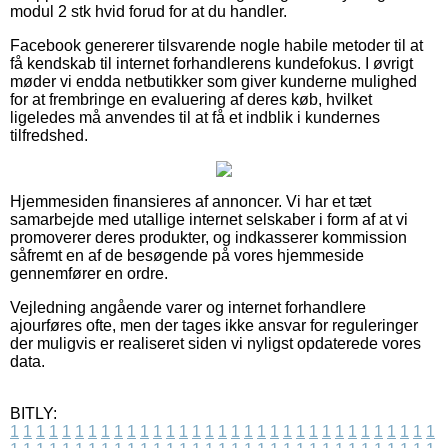
modul 2 stk hvid forud for at du handler.
Facebook genererer tilsvarende nogle habile metoder til at
få kendskab til internet forhandlerens kundefokus. I øvrigt
møder vi endda netbutikker som giver kunderne mulighed
for at frembringe en evaluering af deres køb, hvilket
ligeledes må anvendes til at få et indblik i kundernes
tilfredshed.
Hjemmesiden finansieres af annoncer. Vi har et tæt
samarbejde med utallige internet selskaber i form af at vi
promoverer deres produkter, og indkasserer kommission
såfremt en af de besøgende på vores hjemmeside
gennemfører en ordre.
Vejledning angående varer og internet forhandlere
ajourføres ofte, men der tages ikke ansvar for reguleringer
der muligvis er realiseret siden vi nyligst opdaterede vores
data.
BITLY:
1
1
1
1
1
1
1
1
1
1
1
1
1
1
1
1
1
1
1
1
1
1
1
1
1
1
1
1
1
1
1
1
1