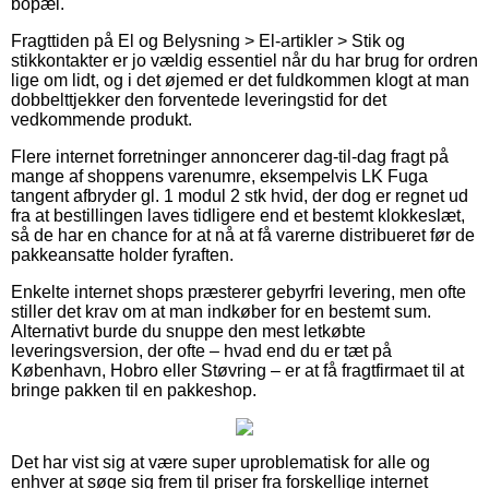
bopæl.
Fragttiden på El og Belysning > El-artikler > Stik og
stikkontakter er jo vældig essentiel når du har brug for ordren
lige om lidt, og i det øjemed er det fuldkommen klogt at man
dobbelttjekker den forventede leveringstid for det
vedkommende produkt.
Flere internet forretninger annoncerer dag-til-dag fragt på
mange af shoppens varenumre, eksempelvis LK Fuga
tangent afbryder gl. 1 modul 2 stk hvid, der dog er regnet ud
fra at bestillingen laves tidligere end et bestemt klokkeslæt,
så de har en chance for at nå at få varerne distribueret før de
pakkeansatte holder fyraften.
Enkelte internet shops præsterer gebyrfri levering, men ofte
stiller det krav om at man indkøber for en bestemt sum.
Alternativt burde du snuppe den mest letkøbte
leveringsversion, der ofte – hvad end du er tæt på
København, Hobro eller Støvring – er at få fragtfirmaet til at
bringe pakken til en pakkeshop.
Det har vist sig at være super uproblematisk for alle og
enhver at søge sig frem til priser fra forskellige internet