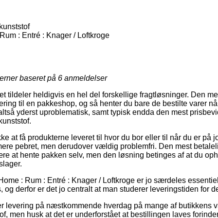
kunststof
Rum : Entré : Knager / Loftkroge
jerner baseret på
6
anmeldelser
et tildeler heldigvis en hel del forskellige fragtløsninger. Den m
ing til en pakkeshop, og så henter du bare de bestilte varer når
ltså yderst uproblematisk, samt typisk endda den mest prisbev
kunststof.
at få produkterne leveret til hvor du bor eller til når du er på j
ere pebret, men derudover vældig problemfri. Den mest betaleli
 være at hente pakken selv, men den løsning betinges af at du opho
slager.
ome : Rum : Entré : Knager / Loftkroge er jo særdeles essentiel
, og derfor er det jo centralt at man studerer leveringstiden fo
iver levering på næstkommende hverdag på mange af butikkens v
of, men husk at det er underforstået at bestillingen laves forinde