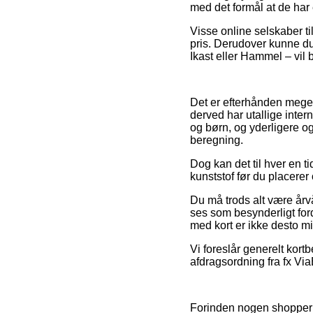
med det formål at de har
Visse online selskaber ti
pris. Derudover kunne du
Ikast eller Hammel – vil b
Det er efterhånden meget 
derved har utallige inter
og børn, og yderligere o
beregning.
Dog kan det til hver en ti
kunststof før du placerer o
Du må trods alt være årvå
ses som besynderligt for
med kort er ikke desto mi
Vi foreslår generelt kort
afdragsordning fra fx ViaB
Forinden nogen shopper 