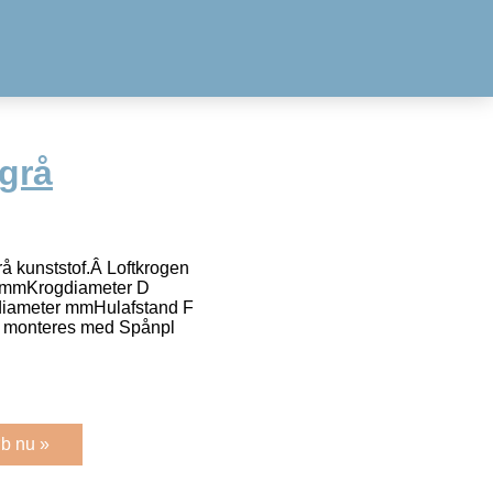
egrå
rå kunststof.Â Loftkrogen
 C mmKrogdiameter D
iameter mmHulafstand F
monteres med Spånpl
b nu »