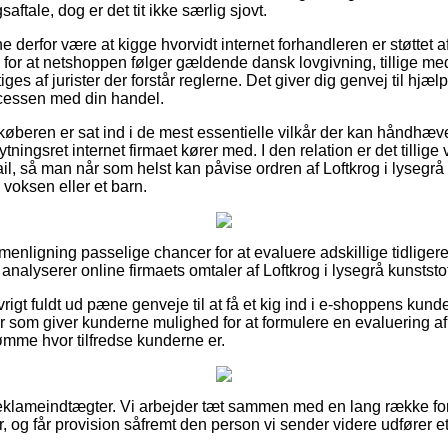
ftale, dog er det tit ikke særlig sjovt.
ne derfor være at kigge hvorvidt internet forhandleren er støttet 
for at netshoppen følger gældende dansk lovgivning, tillige med
es af jurister der forstår reglerne. Det giver dig genvej til hjæl
ocessen med din handel.
 køberen er sat ind i de mest essentielle vilkår der kan håndhæv
tningsret internet firmaet kører med. I den relation er det tillige 
l, så man når som helst kan påvise ordren af Loftkrog i lysegr
n voksen eller et barn.
menligning passelige chancer for at evaluere adskillige tidlige
u analyserer online firmaets omtaler af Loftkrog i lysegrå kunstst
igt fuldt ud pæne genveje til at få et kig ind i e-shoppens kunde
r som giver kunderne mulighed for at formulere en evaluering af 
ømme hvor tilfredse kunderne er.
reklameindtægter. Vi arbejder tæt sammen med en lang række for
, og får provision såfremt den person vi sender videre udfører e