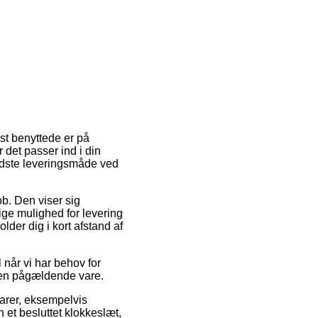
est benyttede er på
 det passer ind i din
idste leveringsmåde ved
ob. Den viser sig
ge mulighed for levering
lder dig i kort afstand af
 når vi har behov for
r den pågældende vare.
arer, eksempelvis
n et besluttet klokkeslæt,