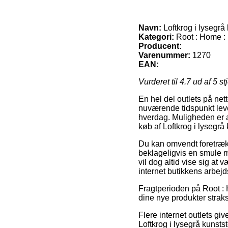
Navn:
Loftkrog i lysegrå 
Kategori:
Root : Home : 
Producent:
Varenummer:
1270
EAN:
Vurderet til
4.7
ud af 5 st
En hel del outlets på nett
nuværende tidspunkt lever
hverdag. Muligheden er a
køb af Loftkrog i lysegrå 
Du kan omvendt foretrække 
beklageligvis en smule m
vil dog altid vise sig at
internet butikkens arbejd
Fragtperioden på Root : H
dine nye produkter straks
Flere internet outlets g
Loftkrog i lysegrå kunstst