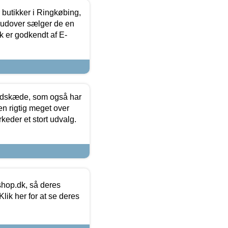
butikker i Ringkøbing,
rudover sælger de en
k er godkendt af E-
edskæde, som også har
en rigtig meget over
keder et stort udvalg.
hop.dk, så deres
lik her for at se deres