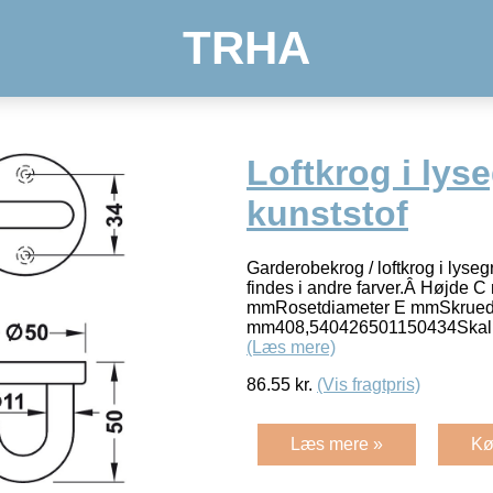
TRHA
Loftkrog i lys
kunststof
Garderobekrog / loftkrog i lyseg
findes i andre farver.Â Højde
mmRosetdiameter E mmSkrued
mm408,540426501150434Skal 
(Læs mere)
86.55
kr.
(Vis fragtpris)
Læs mere »
Kø