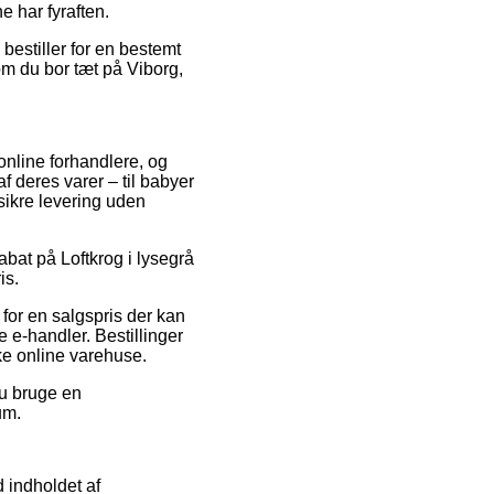
 har fyraften.
bestiller for en bestemt
om du bor tæt på Viborg,
online forhandlere, og
f deres varer – til babyer
sikre levering uden
rabat på Loftkrog i lysegrå
is.
for en salgspris der kan
e-handler. Bestillinger
ke online varehuse.
du bruge en
um.
 indholdet af