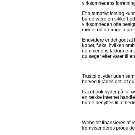
virksomhedens forretningsa
Et alternativt forslag kun
burde være en sikkerhed 
virksomheden ofte besigtig
møder udfordringer i pr
Endvidere er det godt at
købet, f.eks. hvilken omby
gemmer ens faktura e-mai
du søger efter varer til e
Trustpilot yder uden sam
herved tilrådes det, at d
Facebook byder på for øvr
en række internet handle
burde benyttes til at bed
Websitet finansieres af 
fremviser deres produkter