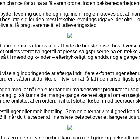
 en chance for at nå at få varen ordnet inden pakkemedarbejderne
lbyder levering uden beregning, men i reglen kræves det at man 
 beslutte sig for den mest letkøbte leveringsudgave, der ofte – 
live at få bragt varerne til et udleveringssted.
uproblematisk for os alle at finde de bedste priser hos diverse 
net outlets været tvunget til at presse salgspriserne på en række a
gså til mænd og kvinder – eftertrykkeligt, og endda nogle gange 
d vise sig indbringende at eftergå indtil flere e-forretninger efter 
rdren, sådan at du ikke er i tvivl om at få fat i den prisbilligste pr
gen med, at når en e-forhandler markedsfører produkter til salg 
delagtig, så kunne det mange gange være et signal om en uægte 
ndre omfattet af en orden, hvilket støtter køber imod bedrageris
bestillinger eller mobilbetaling. Som en alternativ mulighed kan 
ill, når du tilstræber at finansiere beløbet over et længere tidsr
hos en internet virksomhed kan man reelt gøre sig bekendt med