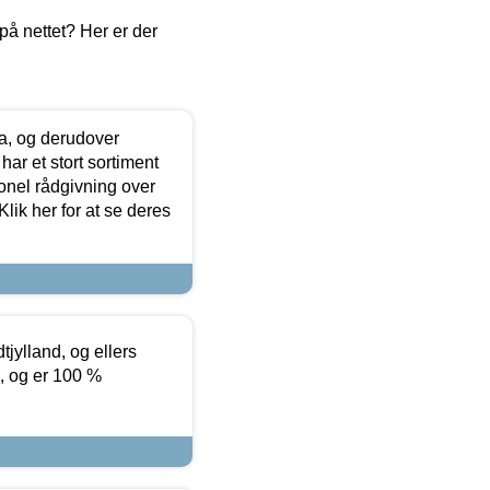
å nettet? Her er der
ia, og derudover
ar et stort sortiment
onel rådgivning over
ik her for at se deres
tjylland, og ellers
4, og er 100 %