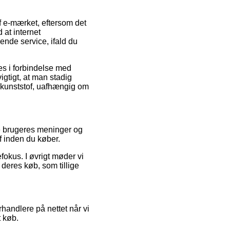
af e-mærket, eftersom det
 at internet
pende service, ifald du
es i forbindelse med
vigtigt, at man stadig
å kunststof, uafhængig om
re brugeres meninger og
of inden du køber.
fokus. I øvrigt møder vi
deres køb, som tillige
handlere på nettet når vi
t køb.