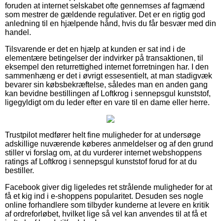
foruden at internet selskabet ofte gennemses af fagmænd
som mestrer de gældende regulativer. Det er en rigtig god
anledning til en hjælpende hånd, hvis du får besvær med din
handel.
Tilsvarende er det en hjælp at kunden er sat ind i de
elementære betingelser der indvirker på transaktionen, til
eksempel den returrettighed internet forretningen har. I den
sammenhæng er det i øvrigt essesentielt, at man stadigvæk
bevarer sin købsbekræftelse, således man en anden gang
kan bevidne bestillingen af Loftkrog i sennepsgul kunststof,
ligegyldigt om du leder efter en vare til en dame eller herre.
Trustpilot medfører helt fine muligheder for at undersøge
adskillige nuværende køberes anmeldelser og af den grund
stiller vi forslag om, at du vurderer internet webshoppens
ratings af Loftkrog i sennepsgul kunststof forud for at du
bestiller.
Facebook giver dig ligeledes ret strålende muligheder for at
få et kig ind i e-shoppens popularitet. Desuden ses nogle
online forhandlere som tilbyder kunderne at levere en kritik
af ordreforløbet, hvilket lige så vel kan anvendes til at få et