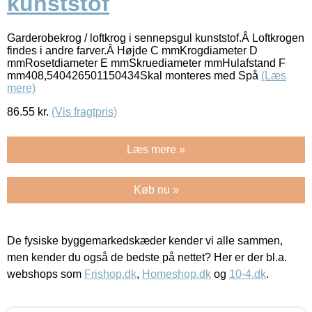
kunststof
Garderobekrog / loftkrog i sennepsgul kunststof.Â Loftkrogen
findes i andre farver.Â Højde C mmKrogdiameter D
mmRosetdiameter E mmSkruediameter mmHulafstand F
mm408,540426501150434Skal monteres med Spå
(Læs
mere)
86.55
kr.
(Vis fragtpris)
Læs mere »
Køb nu »
De fysiske byggemarkedskæder kender vi alle sammen,
men kender du også de bedste på nettet? Her er der bl.a.
webshops som
Frishop.dk
,
Homeshop.dk
og
10-4.dk
.