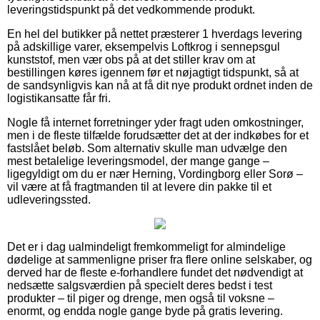
leveringstidspunkt på det vedkommende produkt.
En hel del butikker på nettet præsterer 1 hverdags levering
på adskillige varer, eksempelvis Loftkrog i sennepsgul
kunststof, men vær obs på at det stiller krav om at
bestillingen køres igennem før et nøjagtigt tidspunkt, så at
de sandsynligvis kan nå at få dit nye produkt ordnet inden de
logistikansatte får fri.
Nogle få internet forretninger yder fragt uden omkostninger,
men i de fleste tilfælde forudsætter det at der indkøbes for et
fastslået beløb. Som alternativ skulle man udvælge den
mest betalelige leveringsmodel, der mange gange –
ligegyldigt om du er nær Herning, Vordingborg eller Sorø –
vil være at få fragtmanden til at levere din pakke til et
udleveringssted.
Det er i dag ualmindeligt fremkommeligt for almindelige
dødelige at sammenligne priser fra flere online selskaber, og
derved har de fleste e-forhandlere fundet det nødvendigt at
nedsætte salgsværdien på specielt deres bedst i test
produkter – til piger og drenge, men også til voksne –
enormt, og endda nogle gange byde på gratis levering.