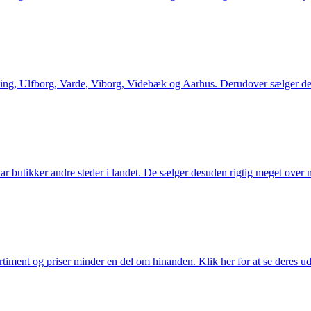
ng, Ulfborg, Varde, Viborg, Videbæk og Aarhus. Derudover sælger de en
utikker andre steder i landet. De sælger desuden rigtig meget over ne
iment og priser minder en del om hinanden. Klik her for at se deres ud