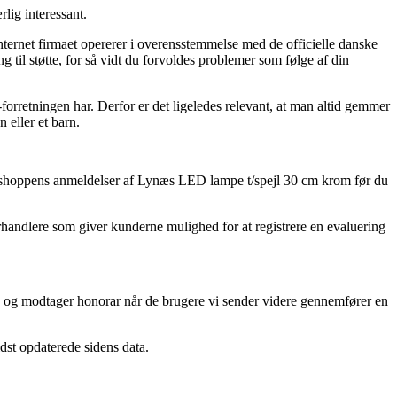
lig interessant.
ternet firmaet opererer i overensstemmelse med de officielle danske
 til støtte, for så vidt du forvoldes problemer som følge af din
forretningen har. Derfor er det ligeledes relevant, at man altid gemmer
 eller et barn.
ser e-shoppens anmeldelser af Lynæs LED lampe t/spejl 30 cm krom før du
orhandlere som giver kunderne mulighed for at registrere en evaluering
er, og modtager honorar når de brugere vi sender videre gennemfører en
idst opdaterede sidens data.