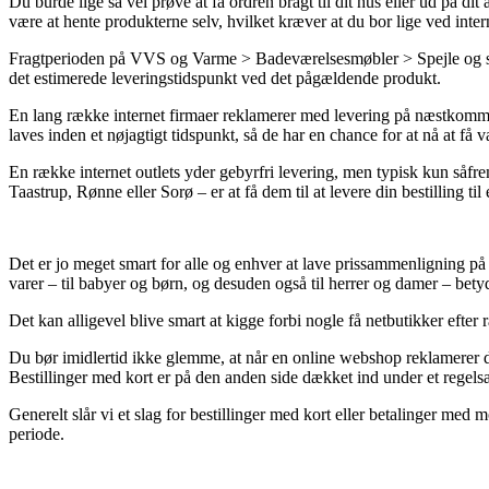
Du burde lige så vel prøve at få ordren bragt til dit hus eller ud på di
være at hente produkterne selv, hvilket kræver at du bor lige ved inter
Fragtperioden på VVS og Varme > Badeværelsesmøbler > Spejle og spejls
det estimerede leveringstidspunkt ved det pågældende produkt.
En lang række internet firmaer reklamerer med levering på næstkomm
laves inden et nøjagtigt tidspunkt, så de har en chance for at nå at få 
En række internet outlets yder gebyrfri levering, men typisk kun såfre
Taastrup, Rønne eller Sorø – er at få dem til at levere din bestilling ti
Det er jo meget smart for alle og enhver at lave prissammenligning på f
varer – til babyer og børn, og desuden også til herrer og damer – bet
Det kan alligevel blive smart at kigge forbi nogle få netbutikker eft
Du bør imidlertid ikke glemme, at når en online webshop reklamerer d
Bestillinger med kort er på den anden side dækket ind under et regels
Generelt slår vi et slag for bestillinger med kort eller betalinger med
periode.