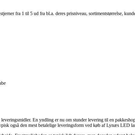
er fra 1 til 5 ud fra bl.a. deres prisniveau, sortimentstørrelse, kunde
abe
ge leveringsmidler. En yndling er nu om stunder levering til en pakkesho
mt typisk også den mest betalelige leveringsform ved køb af Lynæs LED l