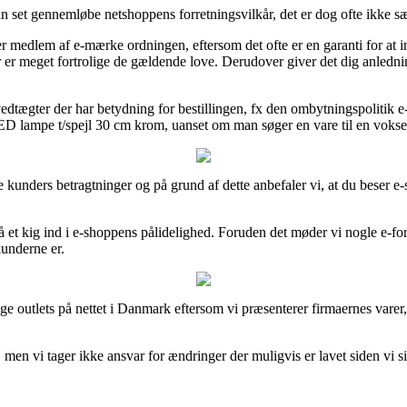
set gennemløbe netshoppens forretningsvilkår, det er dog ofte ikke sær
 medlem af e-mærke ordningen, eftersom det ofte er en garanti for at in
 er meget fortrolige de gældende love. Derudover giver det dig anledning
edtægter der har betydning for bestillingen, fx den ombytningspolitik e-
ED lampe t/spejl 30 cm krom, uanset om man søger en vare til en voksen
tuelle kunders betragtninger og på grund af dette anbefaler vi, at du be
 få et kig ind i e-shoppens pålidelighed. Foruden det møder vi nogle e-f
kunderne er.
lige outlets på nettet i Danmark eftersom vi præsenterer firmaernes var
 men vi tager ikke ansvar for ændringer der muligvis er lavet siden vi s