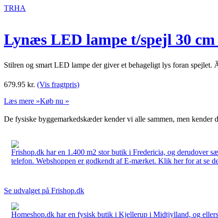
TRHA
Lynæs LED lampe t/spejl 30 c
Stilren og smart LED lampe der giver et behageligt lys foran spejle
679.95
kr.
(Vis fragtpris)
Læs mere »
Køb nu »
De fysiske byggemarkedskæder kender vi alle sammen, men kender du
Frishop.dk har en 1.400 m2 stor butik i Fredericia, og derudover sæ
telefon. Webshoppen er godkendt af E-mærket. Klik her for at se d
Se udvalget på Frishop.dk
Homeshop.dk har en fysisk butik i Kjellerup i Midtjylland, og ellers