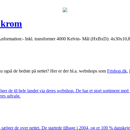
m krom
t. Ãnformation:- Inkl. transformer 4000 Kelvin- Mål (HxBxD): 4x30x10
 også de bedste på nettet? Her er der bl.a. webshops som
Frishop.dk
,
lger de til hele landet via deres webshop. De har et stort sortiment med
eres udvalg.
 sælger de over nettet. De startede tilbage i 2004, og er 100 % danskejet