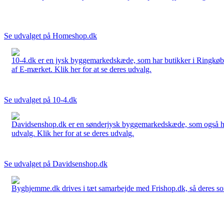
Se udvalget på Homeshop.dk
10-4.dk er en jysk byggemarkedskæde, som har butikker i Ringkøbi
af E-mærket. Klik her for at se deres udvalg.
Se udvalget på 10-4.dk
Davidsenshop.dk er en sønderjysk byggemarkedskæde, som også har b
udvalg. Klik her for at se deres udvalg.
Se udvalget på Davidsenshop.dk
Byghjemme.dk drives i tæt samarbejde med Frishop.dk, så deres sort