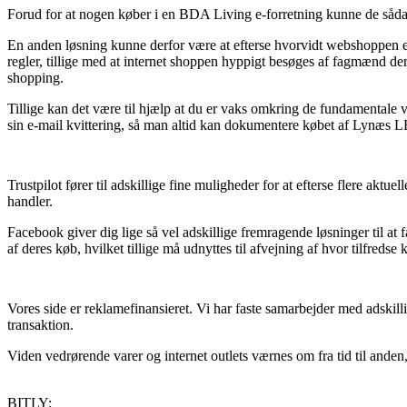
Forud for at nogen køber i en BDA Living e-forretning kunne de sådan 
En anden løsning kunne derfor være at efterse hvorvidt webshoppen er
regler, tillige med at internet shoppen hyppigt besøges af fagmænd der
shopping.
Tillige kan det være til hjælp at du er vaks omkring de fundamentale v
sin e-mail kvittering, så man altid kan dokumentere købet af Lynæs L
Trustpilot fører til adskillige fine muligheder for at efterse flere ak
handler.
Facebook giver dig lige så vel adskillige fremragende løsninger til at
af deres køb, hvilket tillige må udnyttes til afvejning af hvor tilfredse 
Vores side er reklamefinansieret. Vi har faste samarbejder med adskil
transaktion.
Viden vedrørende varer og internet outlets værnes om fra tid til anden,
BITLY: