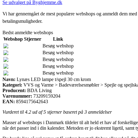
Se udvalget på Byghjemme.dk
Vi har gennemgået de mest populære webshops og anmeldt dem med stjern
betalingsmuligheder.
Bedst anmeldte webshops
Webshop
Stjerner
Link
Besøg webshop
Besøg webshop
Besøg webshop
Besøg webshop
Besøg webshop
Navn:
Lynæs LED lampe t/spejl 30 cm krom
Kategori:
VVS og Varme > Badeværelsesmøbler > Spejle og spejlsk
Producent:
BDA Living
Varenummer:
73209159204
EAN:
8594175642643
Vurderet til
4.2
ud af 5 stjerner baseret på
3
anmeldelser
Masser af webshops i Danmark tildeler til alt held et hav af forskelli
når det passer ind i din kalender. Metoden er jo ekstremt ligetil, sa