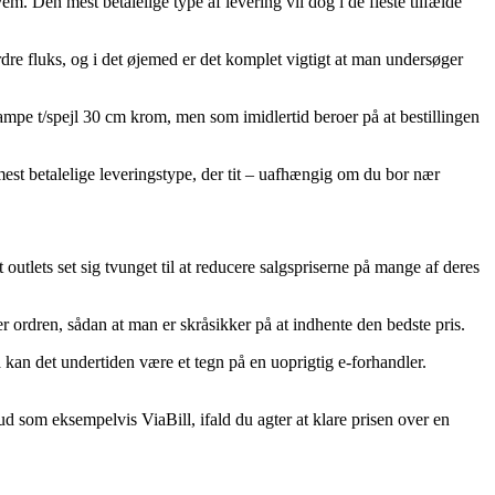
em. Den mest betalelige type af levering vil dog i de fleste tilfælde
re fluks, og i det øjemed er det komplet vigtigt at man undersøger
e t/spejl 30 cm krom, men som imidlertid beroer på at bestillingen
mest betalelige leveringstype, der tit – uafhængig om du bor nær
outlets set sig tvunget til at reducere salgspriserne på mange af deres
 ordren, sådan at man er skråsikker på at indhente den bedste pris.
kan det undertiden være et tegn på en uoprigtig e-forhandler.
bud som eksempelvis ViaBill, ifald du agter at klare prisen over en