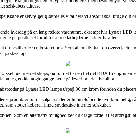
t arbejde. Fragtmuligheden er typisk lidt dyrere, men desuden yderst bekv
net selskabets adresse.
kabe er selvfølgelig særdeles vital hvis vi absolut skal bruge din ord
ende hverdag på en lang række varenumre, eksempelvis Lynæs LED lamp
varerne på posthuset forud for at medarbejderne holder fyraften.
mt du bestiller for en bestemt pris. Som alternativ kan du overveje den 
l en pakkeshop.
orskellige internet shops, og for det har en hel del BDA Living internet 
ydeligt, og endda nogle gange byde på levering uden betaling.
er rabatkoder på Lynæs LED lampe t/spejl 30 cm krom forinden du placerer
eres produkter for en salgspris der er himmelråbende overkommelig, så 
æt, som støtter køberen imod snydagtige internet selskaber.
 mobilen. Som en alternativ mulighed bør du drage fordel af et afdragstil