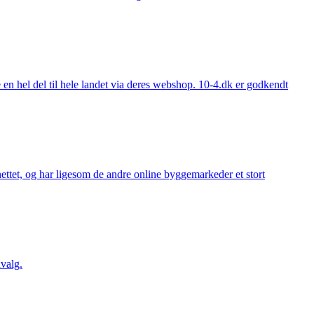
 hel del til hele landet via deres webshop. 10-4.dk er godkendt
ttet, og har ligesom de andre online byggemarkeder et stort
valg.