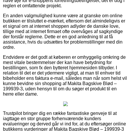
have øje for e-shoppens forretningsbetingelser, det er dog i
reglen et omfattende projekt.
En anden valgmulighed kunne være at granske om online
butikken er tilsluttet e-mærket, eftersom det almindeligvis er
et signal om at internet shoppen adlyder de danske love,
tillige med at internet firmaet ofte overvåges af sagkyndige
der forstår reglerne. Dette er en god anledning til at få
assistance, hvis du udsættes for problemstillinger med din
ordre.
Endvidere er det godt at køberen er omhyggelig omkring de
mest vitale bestemmelser der kan have betydning for
bestillingen, som fx den bytteret hjemmesiden tilbyder. I
relation til det er det ydermere vigtigt, at man til enhver tid
bibeholder ens faktura e-mail, således man når som helst vil
kunne bevidne sin shopping af Makita Bagskive Blød –
199939-3, uden hensyn til om du søger et produkt til en
herre eller dame.
Trustpilot bringer dig en række fantastiske genveje til at
iagttage en stor gruppe forhenværende kunders
evalueringer og derved går vi ind for, at du eftersøger online
butikkens vurderinger af Makita Bagskive Blød – 199939-3