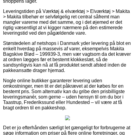
shoppens lager.
Leveringstiden på Værktøj & elværktøj > Elværktøj > Makita
> Makita tilbehør er selvfølgelig ret central såfremt man
mangler varerne med det samme, og i det øjemed er det
rigtig væsentligt at vi kigger nærmere på den estimerede
leveringstid ved den pågældende vare.
Størstedelen af netshops i Danmark yder levering på blot en
enkelt hverdag på massevis af varer, eksempelvis Makita
Bagskive Blød – 199939-3, men vær vagtsom da det kræver
at ordren lægges før et bestemt klokkeslæt, så de
sandsynligvis kan nå at få produktet sendt afsted inden de
pakkeansatte drager hjemad.
Nogle online butikker garanterer levering uden
omkostninger, men tit er det påkrævet at der købes for en
bestemt pris. Som alternativ kan du gribe den prisbilligste
leveringsmanér, som gerne – uden hensyn til om du bor i
Taastrup, Frederikssund eller Hundested – vil være at få
bragt ordren til en pakkeshop.
Det er jo efterhånden særligt let gængeligt for forbrugerne at
søge information om priser på flere online forretninger, og