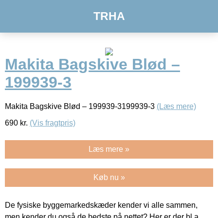
TRHA
Makita Bagskive Blød –
199939-3
Makita Bagskive Blød – 199939-3199939-3
(Læs mere)
690
kr.
(Vis fragtpris)
Læs mere »
Køb nu »
De fysiske byggemarkedskæder kender vi alle sammen,
men kender du også de bedste på nettet? Her er der bl.a.