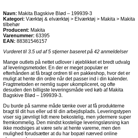
Navn:
Makita Bagskive Blød – 199939-3
Kategori:
Værktøj & elværktøj > Elværktøj > Makita > Makita
tilbehør
Producent:
Makita
Varenummer:
63395
EAN:
88381546157
Vurderet til
3.5
ud af 5 stjerner baseret på
42
anmeldelser
Mange outlets på nettet udlover i øjeblikket et bredt udvalg
af leveringsmetoder. En der er meget populær er
efterhånden at få bragt ordren til en pakkeshop, hvor det er
muligt at hente din ordre når det passer ind i din kalender.
Fragtmetoden er nemlig super ukompliceret, og ofte
desuden den billigste leveringsmåde ved køb af Makita
Bagskive Blød – 199939-3.
Du burde på samme måde tænke over at få produkterne
bragt til dit hus eller ud til din arbejdsplads. Leveringstypen
viser sig jævnligt lidt mere bekostelig, men ydermere super
fremkommelig. Den mindst kostelige leveringsløsning kan
ikke modsiges at være selv at hente varerne, men den
mulighed forudsætter at du har bopæl nærved online