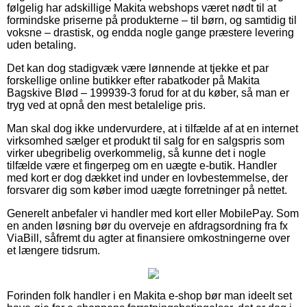
følgelig har adskillige Makita webshops været nødt til at
formindske priserne på produkterne – til børn, og samtidig til
voksne – drastisk, og endda nogle gange præstere levering
uden betaling.
Det kan dog stadigvæk være lønnende at tjekke et par
forskellige online butikker efter rabatkoder på Makita
Bagskive Blød – 199939-3 forud for at du køber, så man er
tryg ved at opnå den mest betalelige pris.
Man skal dog ikke undervurdere, at i tilfælde af at en internet
virksomhed sælger et produkt til salg for en salgspris som
virker ubegribelig overkommelig, så kunne det i nogle
tilfælde være et fingerpeg om en uægte e-butik. Handler
med kort er dog dækket ind under en lovbestemmelse, der
forsvarer dig som køber imod uægte forretninger på nettet.
Generelt anbefaler vi handler med kort eller MobilePay. Som
en anden løsning bør du overveje en afdragsordning fra fx
ViaBill, såfremt du agter at finansiere omkostningerne over
et længere tidsrum.
Forinden folk handler i en Makita e-shop bør man ideelt set