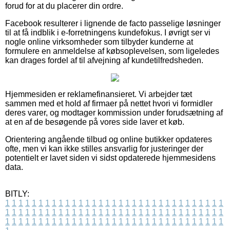
forud for at du placerer din ordre.
Facebook resulterer i lignende de facto passelige løsninger
til at få indblik i e-forretningens kundefokus. I øvrigt ser vi
nogle online virksomheder som tilbyder kunderne at
formulere en anmeldelse af købsoplevelsen, som ligeledes
kan drages fordel af til afvejning af kundetilfredsheden.
Hjemmesiden er reklamefinansieret. Vi arbejder tæt
sammen med et hold af firmaer på nettet hvori vi formidler
deres varer, og modtager kommission under forudsætning af
at en af de besøgende på vores side laver et køb.
Orientering angående tilbud og online butikker opdateres
ofte, men vi kan ikke stilles ansvarlig for justeringer der
potentielt er lavet siden vi sidst opdaterede hjemmesidens
data.
BITLY:
1
1
1
1
1
1
1
1
1
1
1
1
1
1
1
1
1
1
1
1
1
1
1
1
1
1
1
1
1
1
1
1
1
1
1
1
1
1
1
1
1
1
1
1
1
1
1
1
1
1
1
1
1
1
1
1
1
1
1
1
1
1
1
1
1
1
1
1
1
1
1
1
1
1
1
1
1
1
1
1
1
1
1
1
1
1
1
1
1
1
1
1
1
1
1
1
1
1
1