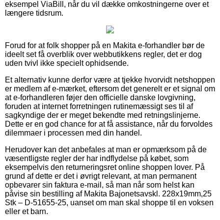
eksempel ViaBill, når du vil dække omkostningerne over et
længere tidsrum.
Forud for at folk shopper på en Makita e-forhandler bør de
ideelt set få overblik over webbutikkens regler, det er dog
uden tvivl ikke specielt ophidsende.
Et alternativ kunne derfor være at tjekke hvorvidt netshoppen
er medlem af e-mærket, eftersom det generelt er et signal om
at e-forhandleren føjer den officielle danske lovgivning,
foruden at internet forretningen rutinemæssigt ses til af
sagkyndige der er meget bekendte med retningslinjerne.
Dette er en god chance for at få assistance, når du forvoldes
dilemmaer i processen med din handel.
Herudover kan det anbefales at man er opmærksom på de
væsentligste regler der har indflydelse på købet, som
eksempelvis den returneringsret online shoppen lover. På
grund af dette er det i øvrigt relevant, at man permanent
opbevarer sin faktura e-mail, så man når som helst kan
påvise sin bestilling af Makita Bajonetsavskl. 228x19mm,25
Stk – D-51655-25, uanset om man skal shoppe til en voksen
eller et barn.