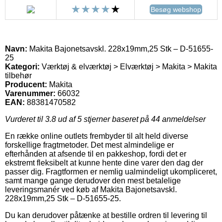
Besøg webshop
Navn:
Makita Bajonetsavskl. 228x19mm,25 Stk – D-51655-
25
Kategori:
Værktøj & elværktøj > Elværktøj > Makita > Makita
tilbehør
Producent:
Makita
Varenummer:
66032
EAN:
88381470582
Vurderet til
3.8
ud af 5 stjerner baseret på
44
anmeldelser
En række online outlets frembyder til alt held diverse
forskellige fragtmetoder. Det mest almindelige er
efterhånden at afsende til en pakkeshop, fordi det er
ekstremt fleksibelt at kunne hente dine varer den dag der
passer dig. Fragtformen er nemlig ualmindeligt ukompliceret,
samt mange gange derudover den mest betalelige
leveringsmanér ved køb af Makita Bajonetsavskl.
228x19mm,25 Stk – D-51655-25.
Du kan derudover påtænke at bestille ordren til levering til