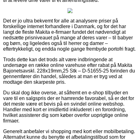
til at levere dine varer til et afhentningssted.
Det er jo ultra bekvemt for alle at analysere priser på
forskellige internet forhandlere i Danmark, og for det har
langt de fleste Makita e-firmaer fundet det nødvendigt at
nedsætte prisniveauet på mange af deres varer – til babyer
og børn, og ligeledes også til herrer og damer –
eftertrykkeligt, og endda nogle gange frembyde portofri fragt.
Trods dette kan det trods alt være indbringende at
undersøge en række online varehuse efter rabat på Makita
Bajonetsavskl. 228x19mm,25 Stk – D-51655-25 forinden du
gennemfører din handel, således at man er tryg ved at
modtage den skarpeste pris.
Du skal dog ikke overse, at såfremt en e-shop tilbyder en
vare til en salgspris der er hamrende favorabel, så er det for
det meste være et bevis på en svindel online webshop.
Handler med kort er imidlertid inkluderet i en forordning,
hvilket assisterer dig som køber overfor uoprigtige online
firmaer.
Generelt anbefaler vi shopping med kort eller mobilbetaling.
Alternativt kunne du benytte et afbetalingstilbud som for