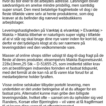
hvor du bor eller til dit arbejdes adresse. Løsningen bliver
sædvanligvis en anelse mindre prisbillig, men samtidig
super smart. Den mest betalelige fragtmetode vil dog i de
fleste tilfælde være selv at hente produkterne, som dog
kræver at du befinder dig nærved webbutikkens
arbejdslager.
Leveringshastigheden på Værktøj & elværktøj > Elværktøj >
Makita > Makita tilbehør er naturligvis super vigtig i tilfælde
af at vi står og skal bruge dine nye varer inden for kort tid, og
derfor er det tydeligvis klogt at du ser nærmere på
leveringstiden ved den vedkommende vare.
Masser af online shops stiller udsigt til dag-til-dag fragt på de
fleste af deres produkter, eksempelvis Makita Bajonetsavskl.
228x19mm,25 Stk – D-51655-25, som imidlertid stiller krav
om at bestillingen indsendes forinden et fastsat tidspunkt,
med det formål at de kan nå at få varen klar forud for at
medarbejderne holder fyraften.
Visse online selskaber tilbyder portofri levering, men
undertiden er det under betingelse af at du aftager for en
fastsat pris. Alternativt kunne man gribe den billigste
leveringsmåde, hvilket ofte – uanset om du opholder sig ved
Randers, Korsør eller Bjerringbro – vil være at få fragtfirmaet