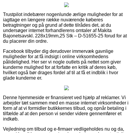
Trustpilot indebærer nogenlunde ærlige muligheder for at
iagttage en længere række nuværende køberes
betragtninger og på grund af dette tilrådes det, at du
undersøger internet forhandlerens omtaler af Makita
Bajonetsavskl. 228x19mm,25 Stk – D-51655-25 forud for at
du placerer din ordre.
Facebook tilbyder dig derudover immervæk gavnlige
muligheder for at få indsigt i online virksomhedens
pålidelighed. Her ser vi nogle outlets på nettet som giver
kunderne mulighed for at forfatte en kritik af deres køb,
hvilket også bør drages fordel af til at få et indblik i hvor
glade kunderne er.
Denne hjemmeside er finansieret ved hjælp af reklamer. Vi
arbejder tæt sammen med en masse internet virksomheder i
form af at vi formidler butikkernes tilbud, og opnår betaling i
tilfælde af at den person vi sender videre gennemfører et
indkøb.
Vejledning om tilbud og e-firmaer vedligeholdes nu og da,