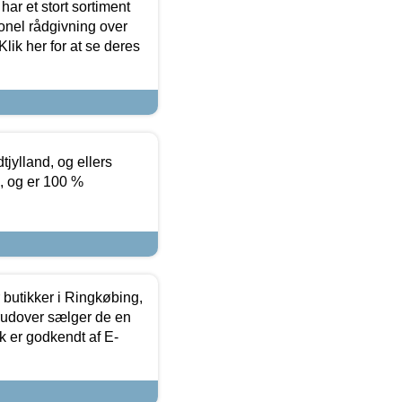
ar et stort sortiment
onel rådgivning over
ik her for at se deres
tjylland, og ellers
4, og er 100 %
butikker i Ringkøbing,
rudover sælger de en
k er godkendt af E-