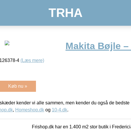
TRHA
Makita Bøjle –
4126378-4
(Læs mere)
Køb nu »
kæder kender vi alle sammen, men kender du også de bedste p
hop.dk
,
Homeshop.dk
og
10-4.dk
.
Frishop.dk har en 1.400 m2 stor butik i Frederic