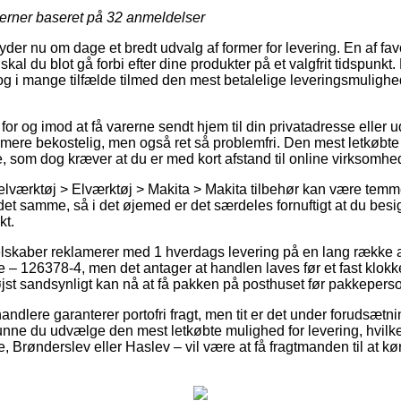
jerner baseret på
32
anmeldelser
der nu om dage et bredt udvalg af former for levering. En af favor
skal du blot gå forbi efter dine produkter på et valgfrit tidspunkt
 og i mange tilfælde tilmed den mest betalelige leveringsmuligh
for og imod at få varerne sendt hjem til din privatadresse eller u
t mere bekostelig, men også ret så problemfri. Den mest letkøbte
e, som dog kræver at du er med kort afstand til online virksomhe
lværktøj > Elværktøj > Makita > Makita tilbehør kan være temmel
et samme, så i det øjemed er det særdeles fornuftigt at du besig
t.
elskaber reklamerer med 1 hverdags levering på en lang række a
 – 126378-4, men det antager at handlen laves før et fast klok
øjst sandsynligt kan nå at få pakken på posthuset før pakkepers
ndlere garanterer portofri fragt, men tit er det under forudsætning
kunne du udvælge den mest letkøbte mulighed for levering, hvilke
, Brønderslev eller Haslev – vil være at få fragtmanden til at kør