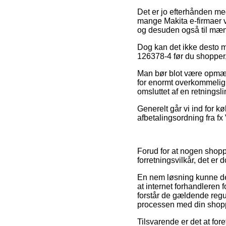
Det er jo efterhånden meg
mange Makita e-firmaer v
og desuden også til mænd
Dog kan det ikke desto m
126378-4 før du shopper, 
Man bør blot være opmærk
for enormt overkommelig, 
omsluttet af en retningsli
Generelt går vi ind for k
afbetalingsordning fra fx 
Forud for at nogen shopp
forretningsvilkår, det er 
En nem løsning kunne der
at internet forhandleren 
forstår de gældende regul
processen med din shop
Tilsvarende er det at fo