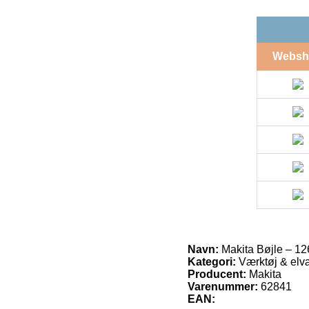
Websh
Navn:
Makita Bøjle – 1
Kategori:
Værktøj & elvæ
Producent:
Makita
Varenummer:
62841
EAN: