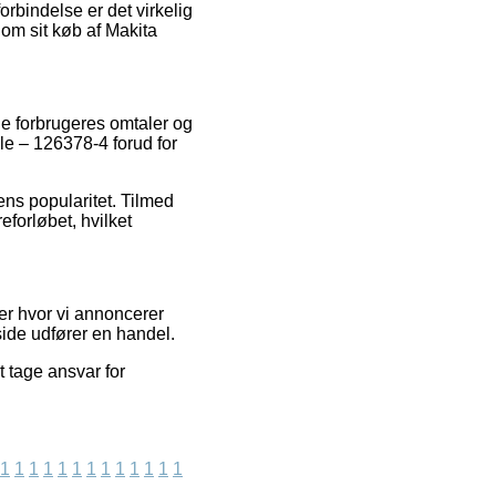
rbindelse er det virkelig
 om sit køb af Makita
de forbrugeres omtaler og
le – 126378-4 forud for
ens popularitet. Tilmed
forløbet, hvilket
er hvor vi annoncerer
side udfører en handel.
 tage ansvar for
1
1
1
1
1
1
1
1
1
1
1
1
1