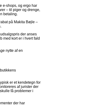
se e-shops, og ergo har
er – til piger og drenge,
n betaling.
rabat på Makita Bøjle –
.
n udsalgspris der anses
 med kort er i hvert fald
age nytte af en
 butikkens
ypisk er et kendetegn for
itoreres af jurister der
skulle få problemer i
ementer der har