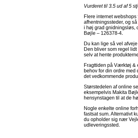
Vurderet til
3.5
ud af 5 st
Flere internet webshops y
afhentningssteder, og så 
i høj grad gnidningsløs,
Bøjle – 126378-4.
Du kan lige så vel afveje 
Den bliver som regel lid
selv at hente produktern
Fragttiden på Værktøj & e
behov for din ordre med d
det vedkommende produk
Størstedelen af online s
eksempelvis Makita Bøjle
hensynstagen til at de h
Nogle enkelte online forha
fastsat sum. Alternativt 
du opholder sig nær Vejle
udleveringssted.