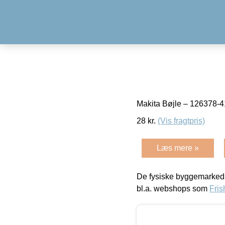
Makita Bøjle – 126378-
28
kr.
(Vis fragtpris)
Læs mere »
De fysiske byggemarkeds
bl.a. webshops som
Fris