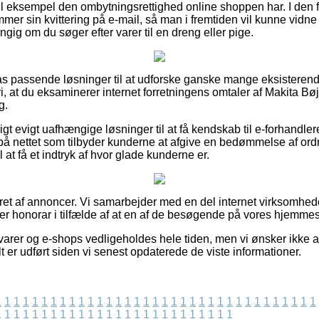
il eksempel den ombytningsrettighed online shoppen har. I den fo
mmer sin kvittering på e-mail, så man i fremtiden vil kunne vidne
ig om du søger efter varer til en dreng eller pige.
ilpas passende løsninger til at udforske ganske mange eksisteren
 at du eksaminerer internet forretningens omtaler af Makita Bøj
g.
igt evigt uafhængige løsninger til at få kendskab til e-forhandler
på nettet som tilbyder kunderne at afgive en bedømmelse af ordre
at få et indtryk af hvor glade kunderne er.
eret af annoncer. Vi samarbejder med en del internet virksomhed
ter honorar i tilfælde af at en af de besøgende på vores hjemme
arer og e-shops vedligeholdes hele tiden, men vi ønsker ikke at
t er udført siden vi senest opdaterede de viste informationer.
1
1
1
1
1
1
1
1
1
1
1
1
1
1
1
1
1
1
1
1
1
1
1
1
1
1
1
1
1
1
1
1
1
1
1
1
1
1
1
1
1
1
1
1
1
1
1
1
1
1
1
1
1
1
1
1
1
1
1
1
1