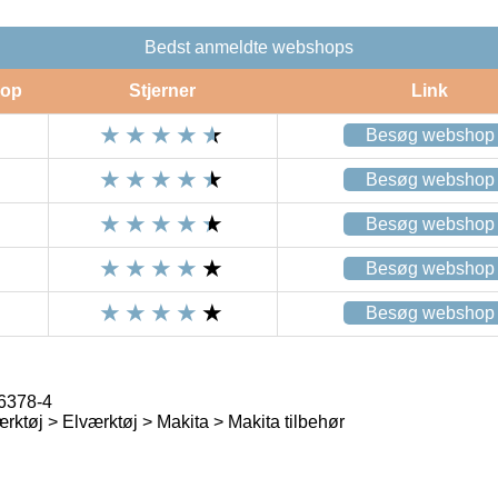
Bedst anmeldte webshops
op
Stjerner
Link
Besøg webshop
Besøg webshop
Besøg webshop
Besøg webshop
Besøg webshop
26378-4
rktøj > Elværktøj > Makita > Makita tilbehør