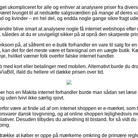
et ukompliceret for alle og enhver at analysere priser fra diver
æret tvunget til at nedsætte salgsværdien på mange af deres var
 og kvinder – en hel del, og endda nogle gange sikre fragt ude
indre blive smart at analysere nogle få internet webshops efter 
således at du er usvigeligt sikker på at opnå den skarpeste pris
som på, at såfremt en e-butik forhandler en vare til salg for e
kan det for det meste være et faresignal om en uægte butik. Køb
nje, hvilket værner folk overfor falske internet handler.
øb med kort eller betalinger med mobilen. Alternativt burde du dr
ViaBill, ifald du hellere vil dække prisen over tid.
er hos en Makita internet forhandler burde man sådan set læse
dog uden tvivl ikke særlig sjovt.
for være at finde ud af om internet shoppen er e-mærket, som t
forsvarer dansk lovgivning, og at online shoppen lejlighedsvis mon
ativer. Desuden tilbydes du anledning til bistand, for så vidt du 
ping.
retrække at køber er oppe på mærkerne omkring de primære regl