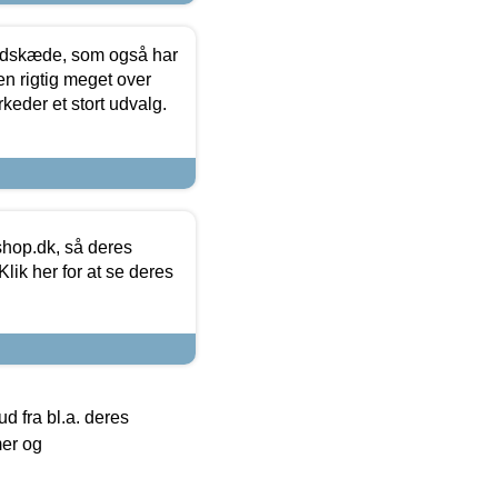
edskæde, som også har
en rigtig meget over
keder et stort udvalg.
hop.dk, så deres
lik her for at se deres
 fra bl.a. deres
mer og