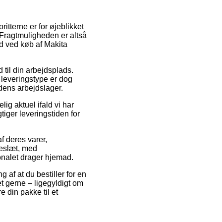
itterne er for øjeblikket
. Fragtmuligheden er altså
ed ved køb af Makita
d til din arbejdsplads.
 leveringstype er dog
dens arbejdslager.
ig aktuel ifald vi har
tiger leveringstiden for
f deres varer,
keslæt, med
onalet drager hjemad.
 af at du bestiller for en
t gerne – ligegyldigt om
e din pakke til et