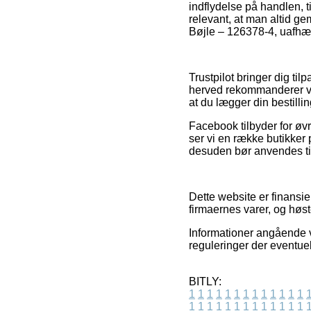
indflydelse på handlen, t
relevant, at man altid ge
Bøjle – 126378-4, uafhæng
Trustpilot bringer dig t
herved rekommanderer vi,
at du lægger din bestillin
Facebook tilbyder for øvr
ser vi en række butikker 
desuden bør anvendes til 
Dette website er finansi
firmaernes varer, og høs
Informationer angående v
reguleringer der eventuel
BITLY:
1
1
1
1
1
1
1
1
1
1
1
1
1
1
1
1
1
1
1
1
1
1
1
1
1
1