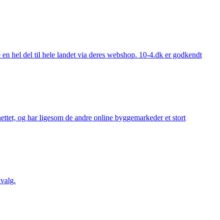
 hel del til hele landet via deres webshop. 10-4.dk er godkendt
ttet, og har ligesom de andre online byggemarkeder et stort
valg.