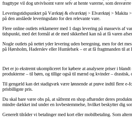
fragttype vil dog utvivlsomt være selv at hente varerne, som desværre 
Leveringstidspunktet på Værktøj & elværktøj > Elværktøj > Makita > Ma
på den anslåede leveringsdato for den relevante vare.
Flere online outlets reklamerer med 1 dags levering på massevis af v
tidspunkt, med det formål at de med sikkerhed kan nå at få varen afse
Nogle outlets på nettet yder levering uden beregning, men for det meste
på Hørsholm, Haderslev eller Humlebæk – er at få fragtmanden til at le
Det er jo ekstremt ukompliceret for købere at analysere priser i bland
produkterne – til børn, og tillige også til mænd og kvinder – drastisk
Til gengæld kan det stadigvæk være lønnende at prøve indtil flere e-f
prisbilligste pris.
Du skal bare være obs på, at såfremt en shop afhænder deres produkter
mindre dækket ind under en lovbestemmelse, hvilket beskytter dig so
Generelt tilråder vi betalinger med kort eller mobilbetaling. Som altern