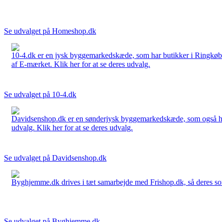
Se udvalget på Homeshop.dk
10-4.dk er en jysk byggemarkedskæde, som har butikker i Ringkøbi
af E-mærket. Klik her for at se deres udvalg.
Se udvalget på 10-4.dk
Davidsenshop.dk er en sønderjysk byggemarkedskæde, som også har b
udvalg. Klik her for at se deres udvalg.
Se udvalget på Davidsenshop.dk
Byghjemme.dk drives i tæt samarbejde med Frishop.dk, så deres sort
Se udvalget på Byghjemme.dk