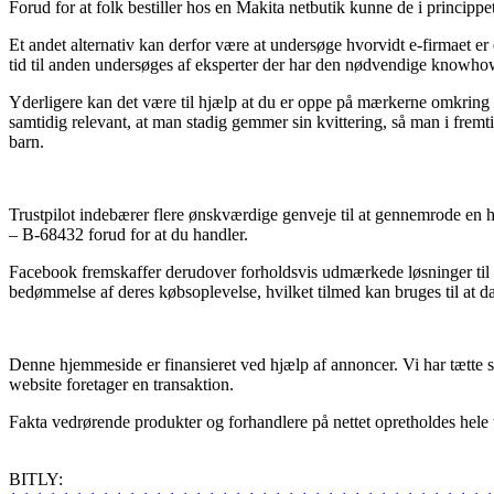
Forud for at folk bestiller hos en Makita netbutik kunne de i principp
Et andet alternativ kan derfor være at undersøge hvorvidt e-firmaet er 
tid til anden undersøges af eksperter der har den nødvendige knowhow
Yderligere kan det være til hjælp at du er oppe på mærkerne omkring d
samtidig relevant, at man stadig gemmer sin kvittering, så man i fre
barn.
Trustpilot indebærer flere ønskværdige genveje til at gennemrode en h
– B-68432 forud for at du handler.
Facebook fremskaffer derudover forholdsvis udmærkede løsninger til a
bedømmelse af deres købsoplevelse, hvilket tilmed kan bruges til at da
Denne hjemmeside er finansieret ved hjælp af annoncer. Vi har tætte 
website foretager en transaktion.
Fakta vedrørende produkter og forhandlere på nettet opretholdes hele t
BITLY: