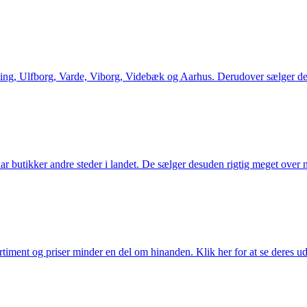
ng, Ulfborg, Varde, Viborg, Videbæk og Aarhus. Derudover sælger de en
utikker andre steder i landet. De sælger desuden rigtig meget over ne
iment og priser minder en del om hinanden. Klik her for at se deres ud