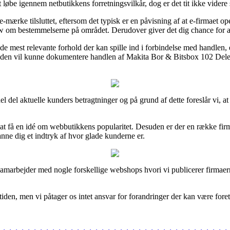
et løbe igennem netbutikkens forretningsvilkår, dog er det tit ikke vider
e-mærke tilsluttet, eftersom det typisk er en påvisning af at e-firmaet 
 om bestemmelserne på området. Derudover giver det dig chance for at 
e mest relevante forhold der kan spille ind i forbindelse med handlen,
mtiden vil kunne dokumentere handlen af Makita Bor & Bitsbox 102 Dele 
el del aktuelle kunders betragtninger og på grund af dette foreslår vi,
t få en idé om webbutikkens popularitet. Desuden er der en række firma
nne dig et indtryk af hvor glade kunderne er.
samarbejder med nogle forskellige webshops hvori vi publicerer firmaer
iden, men vi påtager os intet ansvar for forandringer der kan være foret