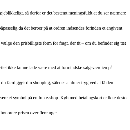
jeblikkeligt, så derfor er det bestemt meningsfuldt at du ser nærmere
passelig da det beroer på at ordren indsendes forinden et angivent
ælge den prisbilligste form for fragt, der tit – om du befinder sig tæt
å nettet ikke kunne lade være med at formindske salgsværdien på
du færdiggør din shopping, således at du er tryg ved at få den
 være et symbol på en fup e-shop. Køb med betalingskort er ikke desto
 honorere prisen over flere uger.