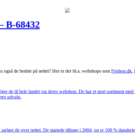
– B-68432
 også de bedste på nettet? Her er der bl.a. webshops som
Frishop.dk
,
lger de til hele landet via deres webshop. De har et stort sortiment med
eres udvalg.
 sælger de over nettet. De startede tilbage i 2004, og er 100 % danskejet