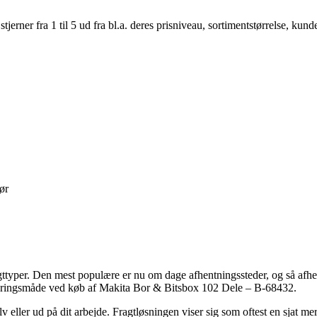
er fra 1 til 5 ud fra bl.a. deres prisniveau, sortimentstørrelse, kunde
ør
 fragttyper. Den mest populære er nu om dage afhentningssteder, og så af
everingsmåde ved køb af Makita Bor & Bitsbox 102 Dele – B-68432.
elv eller ud på dit arbejde. Fragtløsningen viser sig som oftest en sjat