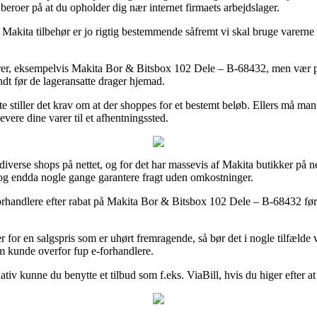
beroer på at du opholder dig nær internet firmaets arbejdslager.
kita tilbehør er jo rigtig bestemmende såfremt vi skal bruge varerne ø
arer, eksempelvis Makita Bor & Bitsbox 102 Dele – B-68432, men vær på
ndt før de lageransatte drager hjemad.
 stiller det krav om at der shoppes for et bestemt beløb. Ellers må man v
vere dine varer til et afhentningssted.
t diverse shops på nettet, og for det har massevis af Makita butikker p
, og endda nogle gange garantere fragt uden omkostninger.
orhandlere efter rabat på Makita Bor & Bitsbox 102 Dele – B-68432 før 
 for en salgspris som er uhørt fremragende, så bør det i nogle tilfælde
m kunde overfor fup e-forhandlere.
ativ kunne du benytte et tilbud som f.eks. ViaBill, hvis du higer efter at