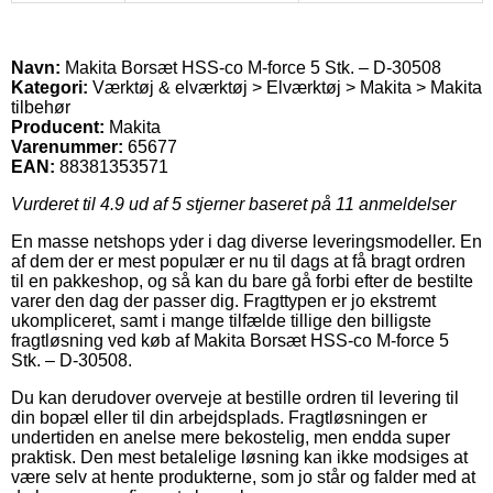
Navn:
Makita Borsæt HSS-co M-force 5 Stk. – D-30508
Kategori:
Værktøj & elværktøj > Elværktøj > Makita > Makita
tilbehør
Producent:
Makita
Varenummer:
65677
EAN:
88381353571
Vurderet til
4.9
ud af 5 stjerner baseret på
11
anmeldelser
En masse netshops yder i dag diverse leveringsmodeller. En
af dem der er mest populær er nu til dags at få bragt ordren
til en pakkeshop, og så kan du bare gå forbi efter de bestilte
varer den dag der passer dig. Fragttypen er jo ekstremt
ukompliceret, samt i mange tilfælde tillige den billigste
fragtløsning ved køb af Makita Borsæt HSS-co M-force 5
Stk. – D-30508.
Du kan derudover overveje at bestille ordren til levering til
din bopæl eller til din arbejdsplads. Fragtløsningen er
undertiden en anelse mere bekostelig, men endda super
praktisk. Den mest betalelige løsning kan ikke modsiges at
være selv at hente produkterne, som jo står og falder med at