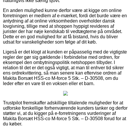
naturligvis ikke særlig sjovt.
En anden mulighed kunne derfor være at kigge om online
forretningen er medlem af e-mærket, fordi det burde være en
antydning af at online virksomheden overholder dansk
lovgivning, tillige med at shoppen hyppigt revideres af
jurister der har nøje kendskab til vedtægterne på området.
Dette er en god mulighed for at få bistand, hvis du bliver
udsat for vanskeligheder som følge af dit køb.
Ligeså er det klogt at kunden er påpasselig med de vigtigste
regler der gør sig gældende i forbindelse med ordren, for
eksempel den ombytningspolitik netshoppen tilbyder. I
relation til det er det også vigtigt, at man til enhver tid sikrer
ens ordrekvittering, så man senere kan eftervise ordren af
Makita Borsæt HSS-co M-force 5 Stk. – D-30508, om du
leder efter en vare til en voksen eller et barn.
Trustpilot fremskaffer adskillige tiltalende muligheder for at
udforske forskellige forhenværende kunders tanker og derfor
støtter vi, at du kigger på e-forretningens vurderinger af
Makita Borsæt HSS-co M-force 5 Stk. – D-30508 forud for at
du køber.