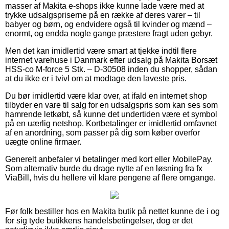
masser af Makita e-shops ikke kunne lade være med at
trykke udsalgspriserne på en række af deres varer – til
babyer og børn, og endvidere også til kvinder og mænd –
enormt, og endda nogle gange præstere fragt uden gebyr.
Men det kan imidlertid være smart at tjekke indtil flere
internet varehuse i Danmark efter udsalg på Makita Borsæt
HSS-co M-force 5 Stk. – D-30508 inden du shopper, sådan
at du ikke er i tvivl om at modtage den laveste pris.
Du bør imidlertid være klar over, at ifald en internet shop
tilbyder en vare til salg for en udsalgspris som kan ses som
hamrende letkøbt, så kunne det undertiden være et symbol
på en uærlig netshop. Kortbetalinger er imidlertid omfavnet
af en anordning, som passer på dig som køber overfor
uægte online firmaer.
Generelt anbefaler vi betalinger med kort eller MobilePay.
Som alternativ burde du drage nytte af en løsning fra fx
ViaBill, hvis du hellere vil klare pengene af flere omgange.
Før folk bestiller hos en Makita butik på nettet kunne de i og
for sig tyde butikkens handelsbetingelser, dog er det