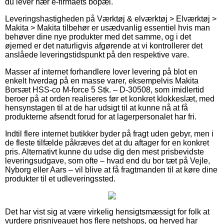
du lever nær e-firmaets bopæl.
Leveringshastigheden på Værktøj & elværktøj > Elværktøj >
Makita > Makita tilbehør er usædvanlig essentiel hvis man
behøver dine nye produkter med det samme, og i det
øjemed er det naturligvis afgørende at vi kontrollerer det
anslåede leveringstidspunkt på den respektive vare.
Masser af internet forhandlere lover levering på blot en
enkelt hverdag på en masse varer, eksempelvis Makita
Borsæt HSS-co M-force 5 Stk. – D-30508, som imidlertid
beroer på at orden realiseres før et konkret klokkeslæt, med
hensynstagen til at de har udsigt til at kunne nå at få
produkterne afsendt forud for at lagerpersonalet har fri.
Indtil flere internet butikker byder på fragt uden gebyr, men i
de fleste tilfælde påkræves det at du aftager for en konkret
pris. Alternativt kunne du udse dig den mest prisbevidste
leveringsudgave, som ofte – hvad end du bor tæt på Vejle,
Nyborg eller Aars – vil blive at få fragtmanden til at køre dine
produkter til et udleveringssted.
Det har vist sig at være virkelig hensigtsmæssigt for folk at
vurdere prisniveauet hos flere netshops, og herved har