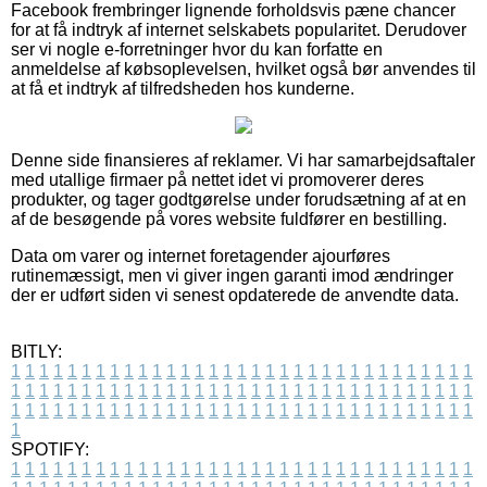
Facebook frembringer lignende forholdsvis pæne chancer
for at få indtryk af internet selskabets popularitet. Derudover
ser vi nogle e-forretninger hvor du kan forfatte en
anmeldelse af købsoplevelsen, hvilket også bør anvendes til
at få et indtryk af tilfredsheden hos kunderne.
Denne side finansieres af reklamer. Vi har samarbejdsaftaler
med utallige firmaer på nettet idet vi promoverer deres
produkter, og tager godtgørelse under forudsætning af at en
af de besøgende på vores website fuldfører en bestilling.
Data om varer og internet foretagender ajourføres
rutinemæssigt, men vi giver ingen garanti imod ændringer
der er udført siden vi senest opdaterede de anvendte data.
BITLY:
1
1
1
1
1
1
1
1
1
1
1
1
1
1
1
1
1
1
1
1
1
1
1
1
1
1
1
1
1
1
1
1
1
1
1
1
1
1
1
1
1
1
1
1
1
1
1
1
1
1
1
1
1
1
1
1
1
1
1
1
1
1
1
1
1
1
1
1
1
1
1
1
1
1
1
1
1
1
1
1
1
1
1
1
1
1
1
1
1
1
1
1
1
1
1
1
1
1
1
1
SPOTIFY:
1
1
1
1
1
1
1
1
1
1
1
1
1
1
1
1
1
1
1
1
1
1
1
1
1
1
1
1
1
1
1
1
1