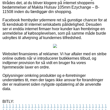
tilrådes det, at du bliver klogere på internet shoppens
bedømmelser af Makita Hulsav 105mm Ezychange – B-
11508 inden du færdiggør din shopping.
Facebook frembyder ydermere ret så gunstige chancer for at
få kendskab til internet selskabets pålidelighed. Desuden
ser vi endda internet firmaer hvor kunder kan frembringe en
anmeldelse af købsoplevelsen, som på samme måde burde
udnyttes til afvejning af kundernes tilfredshed.
Websitet finansieres af reklamer. Vi har aftaler med en stribe
online outlets når vi introducerer butikkernes tilbud, og
indtjener provision for så vidt en bruger fra vores
hjemmeside laver en ordre.
Oplysninger omkring produkter og e-forretninger
understøttes tit, men der tages ikke ansvar for forandringer
der er realiseret siden nyligste opdatering af de anvendte
data.
BITLY:
1
1
1
1
1
1
1
1
1
1
1
1
1
1
1
1
1
1
1
1
1
1
1
1
1
1
1
1
1
1
1
1
1