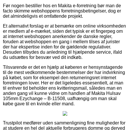
Før nogen bestiller hos en Makita e-forretning bør man de
facto skimme webshoppens forretningsbetingelser, dog er
det almindeligvis et omfattende projekt.
Et alternativt forslag er at bemærke om online virksomheden
er medlem af e-mærket, siden det typisk er et fingerpeg om
at internet webshoppen anerkender de danske regler,
foruden at webshoppen en gang i mellem tilses af jurister
der har ekspertise inden for de gældende regulativer.
Desuden tilbydes du anledning til hjælpende service, ifald
du udsættes for besvær ved dit indkøb.
Tilsvarende er det en hjælp at køberen er hensynstagende
til de mest vedkommende bestemmelser der har indvirkning
på købet, som for eksempel den returneringsret internet
forretningen lover. Her er det ligeledes essesentielt, at man
til enhver tid beholder ens kvitteringsmail, således man en
anden gang vil kunne vidne om handlen af Makita Hulsav
105mm Ezychange – B-11508, uafhængig om man skal
købe gave til en kvinde eller mand.
Trustpilot medfører uden sammenligning fine muligheder for
at studere en hel del aktuelle forbrugeres domme og derved