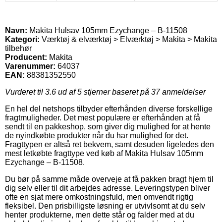
Navn:
Makita Hulsav 105mm Ezychange – B-11508
Kategori:
Værktøj & elværktøj > Elværktøj > Makita > Makita
tilbehør
Producent:
Makita
Varenummer:
64037
EAN:
88381352550
Vurderet til
3.6
ud af 5 stjerner baseret på
37
anmeldelser
En hel del netshops tilbyder efterhånden diverse forskellige
fragtmuligheder. Det mest populære er efterhånden at få
sendt til en pakkeshop, som giver dig mulighed for at hente
de nyindkøbte produkter når du har mulighed for det.
Fragttypen er altså ret bekvem, samt desuden ligeledes den
mest letkøbte fragttype ved køb af Makita Hulsav 105mm
Ezychange – B-11508.
Du bør på samme måde overveje at få pakken bragt hjem til
dig selv eller til dit arbejdes adresse. Leveringstypen bliver
ofte en sjat mere omkostningsfuld, men omvendt rigtig
fleksibel. Den prisbilligste løsning er utvivlsomt at du selv
henter produkterne, men dette står og falder med at du