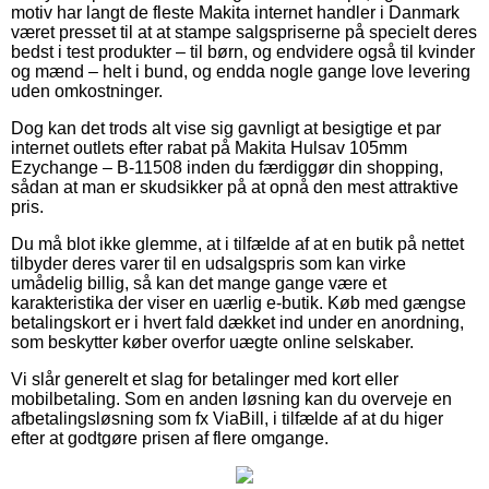
motiv har langt de fleste Makita internet handler i Danmark
været presset til at at stampe salgspriserne på specielt deres
bedst i test produkter – til børn, og endvidere også til kvinder
og mænd – helt i bund, og endda nogle gange love levering
uden omkostninger.
Dog kan det trods alt vise sig gavnligt at besigtige et par
internet outlets efter rabat på Makita Hulsav 105mm
Ezychange – B-11508 inden du færdiggør din shopping,
sådan at man er skudsikker på at opnå den mest attraktive
pris.
Du må blot ikke glemme, at i tilfælde af at en butik på nettet
tilbyder deres varer til en udsalgspris som kan virke
umådelig billig, så kan det mange gange være et
karakteristika der viser en uærlig e-butik. Køb med gængse
betalingskort er i hvert fald dækket ind under en anordning,
som beskytter køber overfor uægte online selskaber.
Vi slår generelt et slag for betalinger med kort eller
mobilbetaling. Som en anden løsning kan du overveje en
afbetalingsløsning som fx ViaBill, i tilfælde af at du higer
efter at godtgøre prisen af flere omgange.