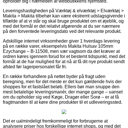
opholder dig i nærheden af webbutikkens hjemsted.
Leveringshastigheden på Værktøj & elværktøj > Elværktøj >
Makita > Makita tilbehør kan være ekstremt udslagsgivende i
tilfælde af at vi står og skal bruge produktet om et øjeblik, og
med det formål er det relativt afgørende at du ser nærmere
på den forventede leveringsdato ved det relevante produkt.
Adskillige internet virksomheder giver 1 hverdags levering
på en række varer, eksempelvis Makita Hulsav 105mm
Ezychange – B-11508, men vær vagtsom da det kræver at
ordren køres igennem forud for et bestemt tidspunkt, med det
formål at de har mulighed for at nå at få dit nye produkt sendt
afsted før lagerpersonalet får fri.
En række forhandlere på nettet byder på fragt uden
beregning, men for det meste er det kun gældende hvis der
shoppes for et fastslået beløb. Ellers bør man snuppe den
mest betalelige leveringsmanér, der mange gange – uanset
om du opholder sig ved Køge, Dragør eller Sorø – er at få
fragtmanden til at køre dine produkter til et udleveringssted.
Det er ualmindeligt fremkommeligt for forbrugerne at
analysere priser hos forskellige internet shops, og med det