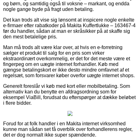
og børn, og samtidig også til voksne – markant, og endda
nogle gange byde på fragt uden betaling.
Det kan trods alt vise sig lønsomt at inspicere nogle enkelte
e-firmaer efter rabatkoder på Makita Kuffertlukke – 163467-4
før du handler, sådan at man er skråsikker på at skaffe sig
den mest betalelige pris.
Man må trods alt være klar over, at hvis en e-forretning
sælger et produkt til salg for en pris som virker
ekstraordinært overkommelig, er det for det meste være et
fingerpeg om en uægte internet forhandler. Køb med
gængse betalingskort er ikke desto mindre omfavnet af et
regelsæt, som forsvarer køber overfor uægte internet shops.
Generelt foreslår vi køb med kort eller mobilbetaling. Som
alternativ kan du benytte en afdragsordning som for
eksempel ViaBill, forudsat du efterspørger at dække beløbet
i flere bidder.
Forud for at folk handler i en Makita internet virksomhed
kunne man sådan set få overblik over forhandlerens regler,
det er dog normalt ikke super spændende.