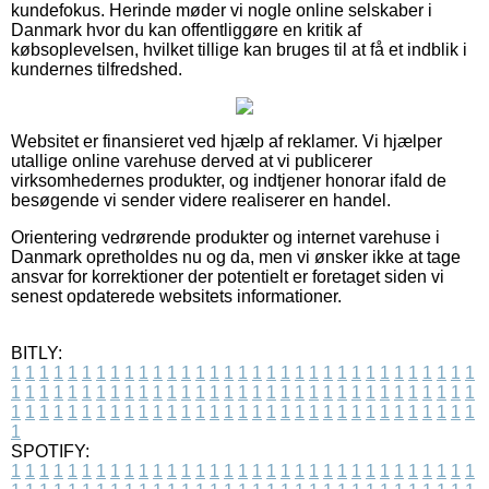
kundefokus. Herinde møder vi nogle online selskaber i
Danmark hvor du kan offentliggøre en kritik af
købsoplevelsen, hvilket tillige kan bruges til at få et indblik i
kundernes tilfredshed.
Websitet er finansieret ved hjælp af reklamer. Vi hjælper
utallige online varehuse derved at vi publicerer
virksomhedernes produkter, og indtjener honorar ifald de
besøgende vi sender videre realiserer en handel.
Orientering vedrørende produkter og internet varehuse i
Danmark opretholdes nu og da, men vi ønsker ikke at tage
ansvar for korrektioner der potentielt er foretaget siden vi
senest opdaterede websitets informationer.
BITLY:
1
1
1
1
1
1
1
1
1
1
1
1
1
1
1
1
1
1
1
1
1
1
1
1
1
1
1
1
1
1
1
1
1
1
1
1
1
1
1
1
1
1
1
1
1
1
1
1
1
1
1
1
1
1
1
1
1
1
1
1
1
1
1
1
1
1
1
1
1
1
1
1
1
1
1
1
1
1
1
1
1
1
1
1
1
1
1
1
1
1
1
1
1
1
1
1
1
1
1
1
SPOTIFY:
1
1
1
1
1
1
1
1
1
1
1
1
1
1
1
1
1
1
1
1
1
1
1
1
1
1
1
1
1
1
1
1
1