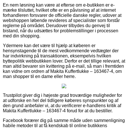
En nem løsning kan være at efterse om e-butikken er e-
mærke tilsluttet, hvilket ofte er en påvisning af at internet
forhandleren forsvarer de officielle danske regler, udover at
webshoppen løbende revideres af specialister som forstår
reglerne på området. Derudover tilbydes du genvej til
bistand, når du udsættes for problemstillinger i processen
med din shopping.
Ydermere kan det være til hjælp at køberen er
hensynstagende til de mest vedkommende vedtægter der
har indvirkning på transaktionen, eksempelvis hvilken
byttepolitik webbutikken lover. Derfor er det tillige relevant, at
man altid bevarer sin kvittering på e-mail, så man i fremtiden
kan vidne om ordren af Makita Kuffertlukke – 163467-4, om
man shopper til en dame eller herre.
Trustpilot giver dig i højeste grad troværdige muligheder for
at udforske en hel del tidligere køberes synspunkter og af
den grund anbefaler vi, at du verificerer e-handlens kritik af
Makita Kuffertlukke – 163467-4 forud for at du bestiller.
Facebook forærer dig på samme måde uden sammenligning
habile metoder til at få kendskab til online butikkens