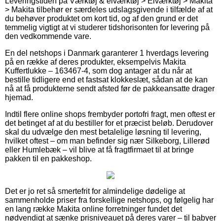
Leveringstiden på Værktøj & elværktøj > Elværktøj > Makita
> Makita tilbehør er særdeles udslagsgivende i tilfælde af at
du behøver produktet om kort tid, og af den grund er det
temmelig vigtigt at vi studerer tidshorisonten for levering på
den vedkommende vare.
En del netshops i Danmark garanterer 1 hverdags levering
på en række af deres produkter, eksempelvis Makita
Kuffertlukke – 163467-4, som dog antager at du når at
bestille tidligere end et fastsat klokkeslæt, sådan at de kan
nå at få produkterne sendt afsted før de pakkeansatte drager
hjemad.
Indtil flere online shops frembyder portofri fragt, men oftest er
det betinget af at du bestiller for et præcist beløb. Derudover
skal du udvælge den mest betalelige løsning til levering,
hvilket oftest – om man befinder sig nær Silkeborg, Lillerød
eller Humlebæk – vil blive at få fragtfirmaet til at bringe
pakken til en pakkeshop.
Det er jo ret så smertefrit for almindelige dødelige at
sammenholde priser fra forskellige netshops, og følgelig har
en lang række Makita online forretninger fundet det
nødvendigt at sænke prisniveauet på deres varer – til babyer