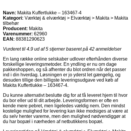
Navn:
Makita Kuffertlukke – 163467-4
Kategori:
Værktøj & elværktøj > Elværktøj > Makita > Makita
tilbehør
Producent:
Makita
Varenummer:
62960
EAN:
88381290623
Vurderet til
4.9
ud af 5 stjerner baseret på
42
anmeldelser
En lang række online selskaber udlover efterhånden diverse
forskellige leveringsmetoder. En yndling er nu om dage
pakkeshoppen, og så afhenter du blot ordren når det passer
ind i din hverdag. Løsningen er jo yderst let gængelig, og
desuden tillige den billigste leveringsudgave ved køb af
Makita Kuffertlukke – 163467-4.
Du kunne alternativt beslutte dig for at få leveret hjem til hvor
du bor eller ud til dit arbejde. Leveringsformen er ofte en
kende mere pebret, men ligeledes vældig nem. Den mindst
kostelige mulighed for levering kan ikke modsiges at være at
du selv henter varerne, men den mulighed nødvendiggør at
du har bopæl i nærheden af netbutikkens bopæl.