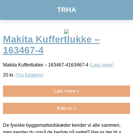
TRHA
Makita Kuffertlukke –
163467-4
Makita Kuffertlukke – 163467-4163467-4
(Læs mere)
20
kr.
(Vis fragtpris)
Læs mere »
Køb nu »
De fysiske byggemarkedskæder kender vi alle sammen,
men kender du også de bedste på nettet? Her er der bl.a.