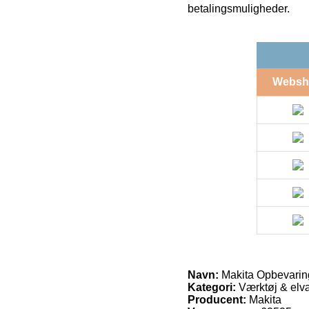
betalingsmuligheder.
Websh
Navn:
Makita Opbevarin
Kategori:
Værktøj & elvæ
Producent:
Makita