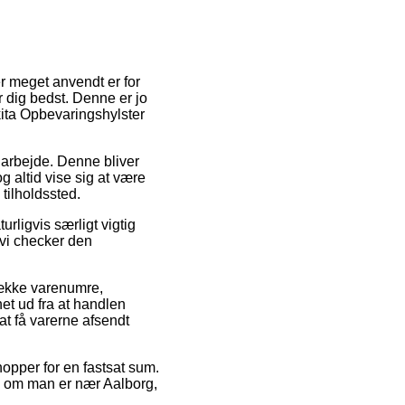
r meget anvendt er for
er dig bedst. Denne er jo
kita Opbevaringshylster
t arbejde. Denne bliver
g altid vise sig at være
 tilholdssted.
rligvis særligt vigtig
t vi checker den
række varenumre,
t ud fra at handlen
t få varerne afsendt
hopper for en fastsat sum.
e – om man er nær Aalborg,