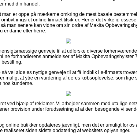
er med din handel.
at man er oppe på mærkerne omkring de mest basale bestemmels
mbytningsret online firmaet tilsikrer. Her er det virkelig essesen
a, så man senere kan vidne om sin ordre af Makita Opbevaringsh
 er dame eller herre.
gt hensigtsmæssige genveje til at udforske diverse forhenværende
år online forhandlerens anmeldelser af Makita Opbevaringshylst
 bestilling.
å vel aldeles nyttige genveje til at få indblik i e-firmaets tro
 er muligt at ytre en vurdering af deres købsoplevelse, som lige s
en hos kunderne.
ret ved hjælp af reklamer. Vi arbejder sammen med utallige ne
tjener provision under forudsætning af at den besøgende vi send
g online butikker opdateres jævnligt, men det er umuligt for os 
e realiseret siden sidste opdatering af websitets oplysninger.