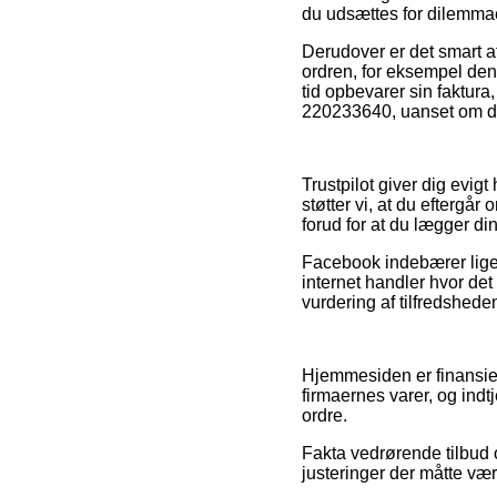
du udsættes for dilemma
Derudover er det smart 
ordren, for eksempel den o
tid opbevarer sin faktur
220233640, uanset om du
Trustpilot giver dig evi
støtter vi, at du efterg
forud for at du lægger din
Facebook indebærer lige s
internet handler hvor det
vurdering af tilfredshed
Hjemmesiden er finansie
firmaernes varer, og ind
ordre.
Fakta vedrørende tilbud o
justeringer der måtte vær