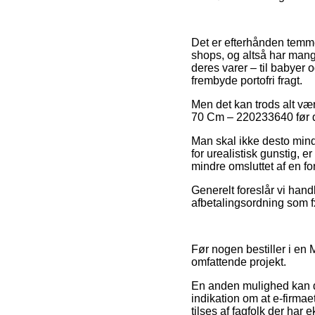
Det er efterhånden temmel
shops, og altså har mang
deres varer – til babyer
frembyde portofri fragt.
Men det kan trods alt vær
70 Cm – 220233640 før du
Man skal ikke desto mind
for urealistisk gunstig, 
mindre omsluttet af en fo
Generelt foreslår vi han
afbetalingsordning som fx
Før nogen bestiller i en 
omfattende projekt.
En anden mulighed kan de
indikation om at e-firma
tilses af fagfolk der har