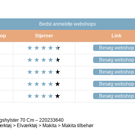
Bedst anmeldte webshops
op
Stjerner
Link
Besøg webshop
Besøg webshop
Besøg webshop
Besøg webshop
Besøg webshop
gshylster 70 Cm – 220233640
rktøj > Elværktøj > Makita > Makita tilbehør