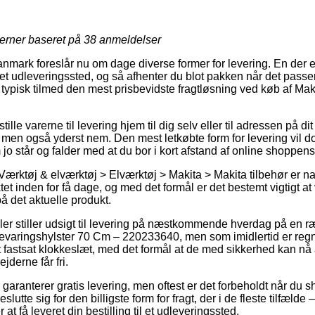
jerner baseret på
38
anmeldelser
nmark foreslår nu om dage diverse former for levering. En der e
til et udleveringssted, og så afhenter du blot pakken når det pass
 typisk tilmed den mest prisbevidste fragtløsning ved køb af Ma
lle varerne til levering hjem til dig selv eller til adressen på di
 men også yderst nem. Den mest letkøbte form for levering vil do
 jo står og falder med at du bor i kort afstand af online shoppens
ærktøj & elværktøj > Elværktøj > Makita > Makita tilbehør er natu
ktet inden for få dage, og med det formål er det bestemt vigtigt a
å det aktuelle produkt.
r stiller udsigt til levering på næstkommende hverdag på en 
varingshylster 70 Cm – 220233640, men som imidlertid er regne
fastsat klokkeslæt, med det formål at de med sikkerhed kan nå a
jderne får fri.
garanterer gratis levering, men oftest er det forbeholdt når du s
utte sig for den billigste form for fragt, der i de fleste tilfæld
 at få leveret din bestilling til et udleveringssted.