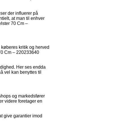
er der influerer på
tielt, at man til enhver
ylster 70 Cm –
 køberes kritik og herved
er 70 Cm – 220233640
værdighed. Her ses endda
å vel kan benyttes til
tshops og markedsfører
er videre foretager en
at give garantier imod