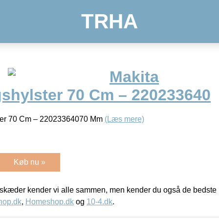
TRHA
Makita
shylster 70 Cm – 220233640
ster 70 Cm – 22023364070 Mm
(Læs mere)
Køb nu »
kæder kender vi alle sammen, men kender du også de bedste p
hop.dk
,
Homeshop.dk
og
10-4.dk
.