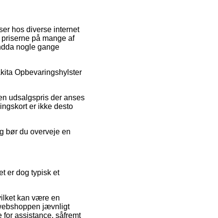
ser hos diverse internet
 priserne på mange af
 endda nogle gange
akita Opbevaringshylster
 en udsalgspris der anses
ingskort er ikke desto
ng bør du overveje en
t er dog typisk et
ilket kan være en
 webshoppen jævnligt
e for assistance, såfremt