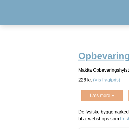
Opbevaring
Makita Opbevaringshyl
226
kr.
(Vis fragtpris)
Læs mere »
De fysiske byggemarkeds
bl.a. webshops som
Fris