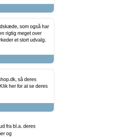
edskæde, som også har
en rigtig meget over
keder et stort udvalg.
hop.dk, så deres
lik her for at se deres
 fra bl.a. deres
mer og