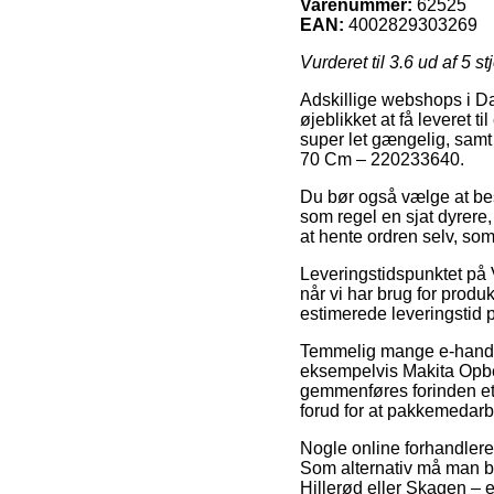
Varenummer:
62525
EAN:
4002829303269
Vurderet til
3.6
ud af 5 st
Adskillige webshops i Da
øjeblikket at få leveret 
super let gængelig, samt
70 Cm – 220233640.
Du bør også vælge at besti
som regel en sjat dyrere,
at hente ordren selv, som
Leveringstidspunktet på V
når vi har brug for produ
estimerede leveringstid p
Temmelig mange e-handle
eksempelvis Makita Opbe
gemmenføres forinden et 
forud for at pakkemedarbe
Nogle online forhandlere 
Som alternativ må man besl
Hillerød eller Skagen – er