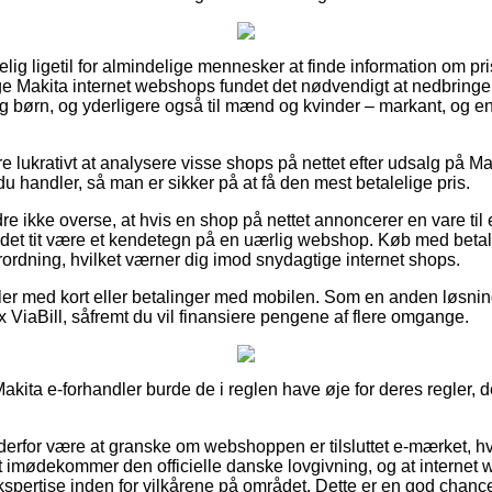
ig ligetil for almindelige mennesker at finde information om pri
e Makita internet webshops fundet det nødvendigt at nedbringe
 og børn, og yderligere også til mænd og kvinder – markant, og
e lukrativt at analysere visse shops på nettet efter udsalg på M
 handler, så man er sikker på at få den mest betalelige pris.
re ikke overse, at hvis en shop på nettet annoncerer en vare til
er det tit være et kendetegn på en uærlig webshop. Køb med betal
rordning, hvilket værner dig imod snydagtige internet shops.
dler med kort eller betalinger med mobilen. Som en anden løsni
 ViaBill, såfremt du vil finansiere pengene af flere omgange.
Makita e-forhandler burde de i reglen have øje for deres regler, de
rfor være at granske om webshoppen er tilsluttet e-mærket, hv
et imødekommer den officielle danske lovgivning, og at internet
 ekspertise inden for vilkårene på området. Dette er en god chanc