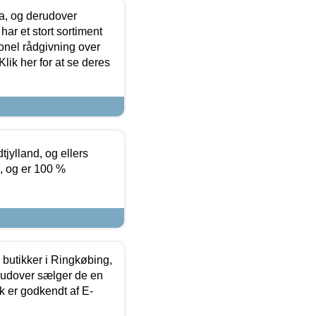
ia, og derudover
ar et stort sortiment
onel rådgivning over
ik her for at se deres
tjylland, og ellers
4, og er 100 %
butikker i Ringkøbing,
rudover sælger de en
k er godkendt af E-