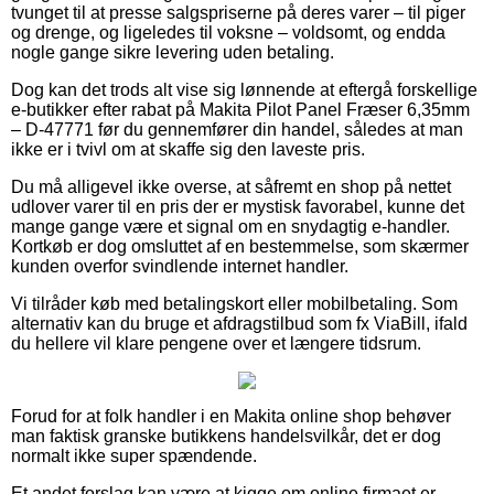
tvunget til at presse salgspriserne på deres varer – til piger
og drenge, og ligeledes til voksne – voldsomt, og endda
nogle gange sikre levering uden betaling.
Dog kan det trods alt vise sig lønnende at eftergå forskellige
e-butikker efter rabat på Makita Pilot Panel Fræser 6,35mm
– D-47771 før du gennemfører din handel, således at man
ikke er i tvivl om at skaffe sig den laveste pris.
Du må alligevel ikke overse, at såfremt en shop på nettet
udlover varer til en pris der er mystisk favorabel, kunne det
mange gange være et signal om en snydagtig e-handler.
Kortkøb er dog omsluttet af en bestemmelse, som skærmer
kunden overfor svindlende internet handler.
Vi tilråder køb med betalingskort eller mobilbetaling. Som
alternativ kan du bruge et afdragstilbud som fx ViaBill, ifald
du hellere vil klare pengene over et længere tidsrum.
Forud for at folk handler i en Makita online shop behøver
man faktisk granske butikkens handelsvilkår, det er dog
normalt ikke super spændende.
Et andet forslag kan være at kigge om online firmaet er