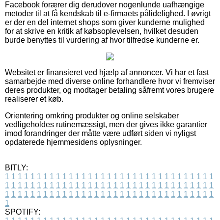
Facebook forærer dig derudover nogenlunde uafhængige
metoder til at få kendskab til e-firmaets pålidelighed. I øvrigt
er der en del internet shops som giver kunderne mulighed
for at skrive en kritik af købsoplevelsen, hvilket desuden
burde benyttes til vurdering af hvor tilfredse kunderne er.
Websitet er finansieret ved hjælp af annoncer. Vi har et fast
samarbejde med diverse online forhandlere hvor vi fremviser
deres produkter, og modtager betaling såfremt vores brugere
realiserer et køb.
Orientering omkring produkter og online selskaber
vedligeholdes rutinemæssigt, men der gives ikke garantier
imod forandringer der måtte være udført siden vi nyligst
opdaterede hjemmesidens oplysninger.
BITLY:
1
1
1
1
1
1
1
1
1
1
1
1
1
1
1
1
1
1
1
1
1
1
1
1
1
1
1
1
1
1
1
1
1
1
1
1
1
1
1
1
1
1
1
1
1
1
1
1
1
1
1
1
1
1
1
1
1
1
1
1
1
1
1
1
1
1
1
1
1
1
1
1
1
1
1
1
1
1
1
1
1
1
1
1
1
1
1
1
1
1
1
1
1
1
1
1
1
1
1
1
SPOTIFY: