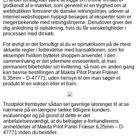
godkendt af e-mærket, som generelt er en tryghed om at
webbutikken forsvarer de danske retningslinjer, udover at
internet webshoppen hyppigt besøges af eksperter som er
meget bekendte med retningslinjerne. Derudover giver det
dig anledning til opbakning, hvis du får vanskeligheder i
processen med dit køb.
For øvrigt er det fornuftigt at du er opmærksom på de mest
aktuelle regler i forbindelse med transaktionen, som for
eksempel hvilken bytteret shoppen anvender. I den
sammenhæng er det ydermere essesentielt, at man
permanent bibeholder sin kvittering, så man en anden gang
kan bevise bestillingen af Makita Pilot Panel Fræser
6,35mm – D-47771, uden hensyn til om man søger et
produkt til en voksen eller et barn.
Trustpilot frembyder sådan set gavnlige løsninger til at se
nærmere på en længere række tidligere kunders
evalueringer og på grund af dette er det
anbefalelsesværdigt, at du betragter e-forhandlerens
anmeldelser af Makita Pilot Panel Fræser 6,35mm – D-
47771 inden du bestiller.