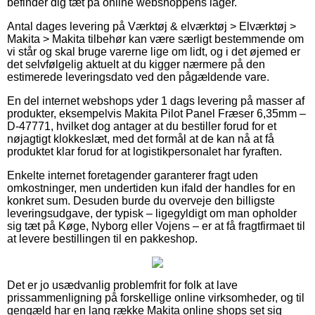
befinder dig tæt på online webshoppens lager.
Antal dages levering på Værktøj & elværktøj > Elværktøj >
Makita > Makita tilbehør kan være særligt bestemmende om
vi står og skal bruge varerne lige om lidt, og i det øjemed er
det selvfølgelig aktuelt at du kigger nærmere på den
estimerede leveringsdato ved den pågældende vare.
En del internet webshops yder 1 dags levering på masser af
produkter, eksempelvis Makita Pilot Panel Fræser 6,35mm –
D-47771, hvilket dog antager at du bestiller forud for et
nøjagtigt klokkeslæt, med det formål at de kan nå at få
produktet klar forud for at logistikpersonalet har fyraften.
Enkelte internet foretagender garanterer fragt uden
omkostninger, men undertiden kun ifald der handles for en
konkret sum. Desuden burde du overveje den billigste
leveringsudgave, der typisk – ligegyldigt om man opholder
sig tæt på Køge, Nyborg eller Vojens – er at få fragtfirmaet til
at levere bestillingen til en pakkeshop.
Det er jo usædvanlig problemfrit for folk at lave
prissammenligning på forskellige online virksomheder, og til
gengæld har en lang række Makita online shops set sig