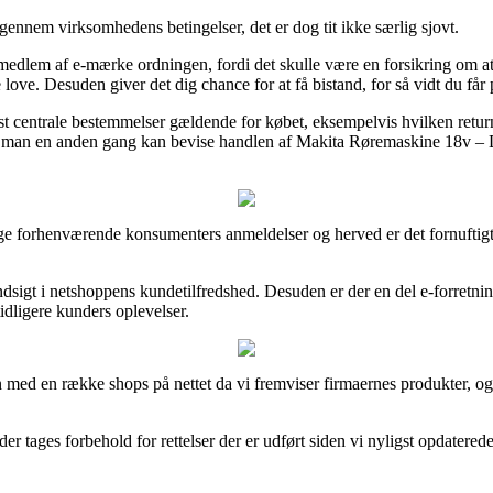
gennem virksomhedens betingelser, det er dog tit ikke særlig sjovt.
edlem af e-mærke ordningen, fordi det skulle være en forsikring om at 
 love. Desuden giver det dig chance for at få bistand, for så vidt du får
t centrale bestemmelser gældende for købet, eksempelvis hvilken returne
 så man en anden gang kan bevise handlen af Makita Røremaskine 18v – 
lige forhenværende konsumenters anmeldelser og herved er det fornuftig
ndsigt i netshoppens kundetilfredshed. Desuden er der en del e-forretni
dligere kunders oplevelser.
n med en række shops på nettet da vi fremviser firmaernes produkter, og
 tages forbehold for rettelser der er udført siden vi nyligst opdatere