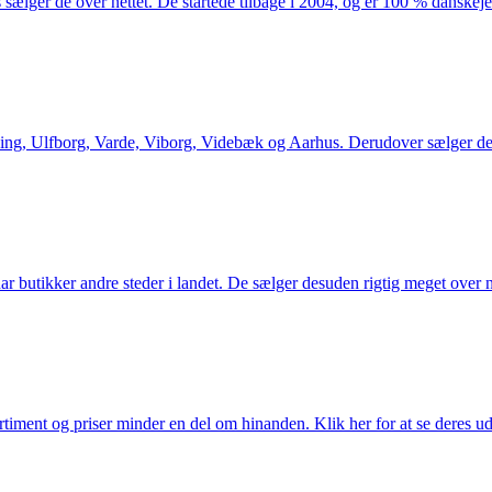
 sælger de over nettet. De startede tilbage i 2004, og er 100 % danskejet
ng, Ulfborg, Varde, Viborg, Videbæk og Aarhus. Derudover sælger de en
utikker andre steder i landet. De sælger desuden rigtig meget over ne
iment og priser minder en del om hinanden. Klik her for at se deres ud