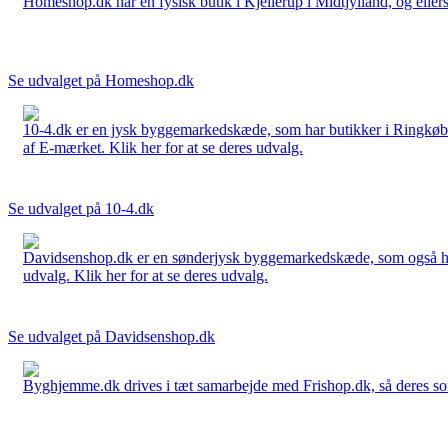
Homeshop.dk har en fysisk butik i Kjellerup i Midtjylland, og ellers
Se udvalget på Homeshop.dk
10-4.dk er en jysk byggemarkedskæde, som har butikker i Ringkøbi
af E-mærket. Klik her for at se deres udvalg.
Se udvalget på 10-4.dk
Davidsenshop.dk er en sønderjysk byggemarkedskæde, som også har b
udvalg. Klik her for at se deres udvalg.
Se udvalget på Davidsenshop.dk
Byghjemme.dk drives i tæt samarbejde med Frishop.dk, så deres sort