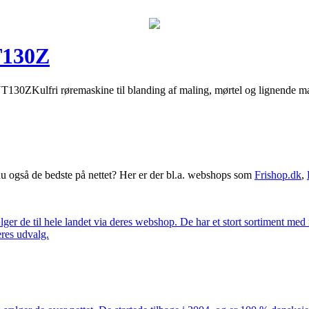
T130Z
ulfri røremaskine til blanding af maling, mørtel og lignende materi
 også de bedste på nettet? Her er der bl.a. webshops som
Frishop.dk
,
lger de til hele landet via deres webshop. De har et stort sortiment med
eres udvalg.