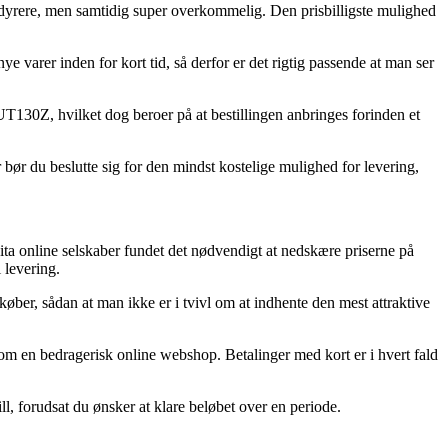
le dyrere, men samtidig super overkommelig. Den prisbilligste mulighed
varer inden for kort tid, så derfor er det rigtig passende at man ser
130Z, hvilket dog beroer på at bestillingen anbringes forinden et
 bør du beslutte sig for den mindst kostelige mulighed for levering,
ita online selskaber fundet det nødvendigt at nedskære priserne på
 levering.
øber, sådan at man ikke er i tvivl om at indhente den mest attraktive
l om en bedragerisk online webshop. Betalinger med kort er i hvert fald
l, forudsat du ønsker at klare beløbet over en periode.