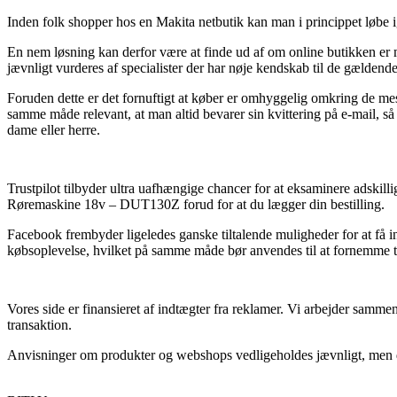
Inden folk shopper hos en Makita netbutik kan man i princippet løbe i
En nem løsning kan derfor være at finde ud af om online butikken er m
jævnligt vurderes af specialister der har nøje kendskab til de gældende
Foruden dette er det fornuftigt at køber er omhyggelig omkring de mes
samme måde relevant, at man altid bevarer sin kvittering på e-mail,
dame eller herre.
Trustpilot tilbyder ultra uafhængige chancer for at eksaminere adskil
Røremaskine 18v – DUT130Z forud for at du lægger din bestilling.
Facebook frembyder ligeledes ganske tiltalende muligheder for at få i
købsoplevelse, hvilket på samme måde bør anvendes til at fornemme ti
Vores side er finansieret af indtægter fra reklamer. Vi arbejder samme
transaktion.
Anvisninger om produkter og webshops vedligeholdes jævnligt, men der