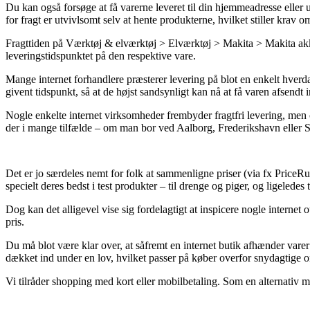
Du kan også forsøge at få varerne leveret til din hjemmeadresse eller 
for fragt er utvivlsomt selv at hente produkterne, hvilket stiller krav 
Fragttiden på Værktøj & elværktøj > Elværktøj > Makita > Makita akku 
leveringstidspunktet på den respektive vare.
Mange internet forhandlere præsterer levering på blot en enkelt hve
givent tidspunkt, så at de højst sandsynligt kan nå at få varen afsendt in
Nogle enkelte internet virksomheder frembyder fragtfri levering, men o
der i mange tilfælde – om man bor ved Aalborg, Frederikshavn eller Stru
Det er jo særdeles nemt for folk at sammenligne priser (via fx PriceR
specielt deres bedst i test produkter – til drenge og piger, og ligeled
Dog kan det alligevel vise sig fordelagtigt at inspicere nogle interne
pris.
Du må blot være klar over, at såfremt en internet butik afhænder varer
dækket ind under en lov, hvilket passer på køber overfor snydagtige on
Vi tilråder shopping med kort eller mobilbetaling. Som en alternativ m