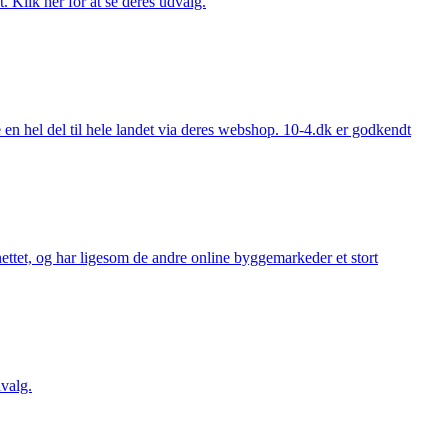
. Klik her for at se deres udvalg.
 hel del til hele landet via deres webshop. 10-4.dk er godkendt
ttet, og har ligesom de andre online byggemarkeder et stort
valg.