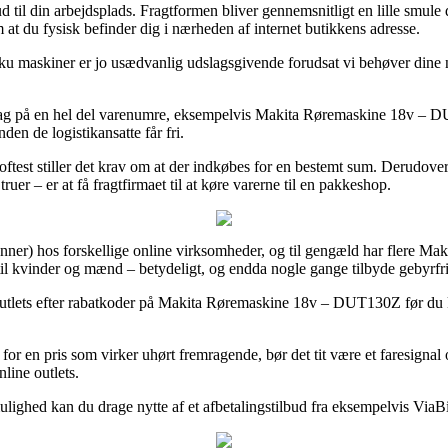
ud til din arbejdsplads. Fragtformen bliver gennemsnitligt en lille smu
om at du fysisk befinder dig i nærheden af internet butikkens adresse.
maskiner er jo usædvanlig udslagsgivende forudsat vi behøver dine nye 
rdag på en hel del varenumre, eksempelvis Makita Røremaskine 18v – DUT
den de logistikansatte får fri.
ftest stiller det krav om at der indkøbes for en bestemt sum. Derudover
er – er at få fragtfirmaet til at køre varerne til en pakkeshop.
unner) hos forskellige online virksomheder, og til gengæld har flere Mak
es til kvinder og mænd – betydeligt, og endda nogle gange tilbyde gebyrfri
t outlets efter rabatkoder på Makita Røremaskine 18v – DUT130Z før du k
 for en pris som virker uhørt fremragende, bør det tit være et faresigna
line outlets.
ulighed kan du drage nytte af et afbetalingstilbud fra eksempelvis ViaBil