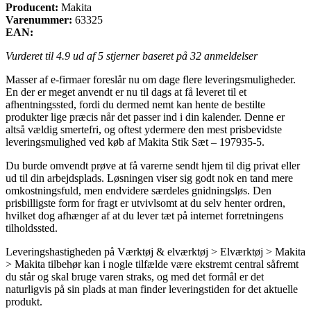
Producent:
Makita
Varenummer:
63325
EAN:
Vurderet til
4.9
ud af 5 stjerner baseret på
32
anmeldelser
Masser af e-firmaer foreslår nu om dage flere leveringsmuligheder.
En der er meget anvendt er nu til dags at få leveret til et
afhentningssted, fordi du dermed nemt kan hente de bestilte
produkter lige præcis når det passer ind i din kalender. Denne er
altså vældig smertefri, og oftest ydermere den mest prisbevidste
leveringsmulighed ved køb af Makita Stik Sæt – 197935-5.
Du burde omvendt prøve at få varerne sendt hjem til dig privat eller
ud til din arbejdsplads. Løsningen viser sig godt nok en tand mere
omkostningsfuld, men endvidere særdeles gnidningsløs. Den
prisbilligste form for fragt er utvivlsomt at du selv henter ordren,
hvilket dog afhænger af at du lever tæt på internet forretningens
tilholdssted.
Leveringshastigheden på Værktøj & elværktøj > Elværktøj > Makita
> Makita tilbehør kan i nogle tilfælde være ekstremt central såfremt
du står og skal bruge varen straks, og med det formål er det
naturligvis på sin plads at man finder leveringstiden for det aktuelle
produkt.