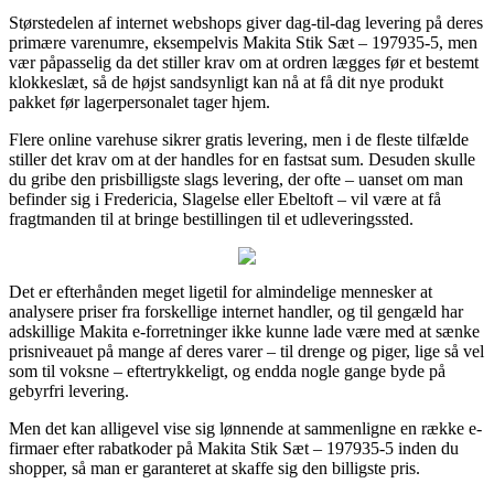
Størstedelen af internet webshops giver dag-til-dag levering på deres
primære varenumre, eksempelvis Makita Stik Sæt – 197935-5, men
vær påpasselig da det stiller krav om at ordren lægges før et bestemt
klokkeslæt, så de højst sandsynligt kan nå at få dit nye produkt
pakket før lagerpersonalet tager hjem.
Flere online varehuse sikrer gratis levering, men i de fleste tilfælde
stiller det krav om at der handles for en fastsat sum. Desuden skulle
du gribe den prisbilligste slags levering, der ofte – uanset om man
befinder sig i Fredericia, Slagelse eller Ebeltoft – vil være at få
fragtmanden til at bringe bestillingen til et udleveringssted.
Det er efterhånden meget ligetil for almindelige mennesker at
analysere priser fra forskellige internet handler, og til gengæld har
adskillige Makita e-forretninger ikke kunne lade være med at sænke
prisniveauet på mange af deres varer – til drenge og piger, lige så vel
som til voksne – eftertrykkeligt, og endda nogle gange byde på
gebyrfri levering.
Men det kan alligevel vise sig lønnende at sammenligne en række e-
firmaer efter rabatkoder på Makita Stik Sæt – 197935-5 inden du
shopper, så man er garanteret at skaffe sig den billigste pris.