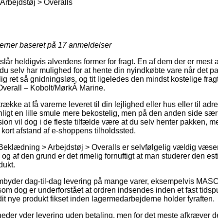
rbejdstøj > Overalls
jerner baseret på
17
anmeldelser
lår heldigvis alverdens former for fragt. En af dem der er mest 
å du selv har mulighed for at hente din nyindkøbte vare når det pa
g ret så gnidningsløs, og tit ligeledes den mindst kostelige fra
rall – Kobolt/MørkÂ Marine.
kke at få varerne leveret til din lejlighed eller hus eller til adr
ligt en lille smule mere bekostelig, men på den anden side sæ
rsion vil dog i de fleste tilfælde være at du selv henter pakken,
i kort afstand af e-shoppens tilholdssted.
Beklædning > Arbejdstøj > Overalls er selvfølgelig vældig væsen
, og af den grund er det rimelig fornuftigt at man studerer den e
dukt.
embyder dag-til-dag levering på mange varer, eksempelvis MA
om dog er underforstået at ordren indsendes inden et fast tidspu
dit nye produkt fikset inden lagermedarbejderne holder fyraften.
eder yder levering uden betaling, men for det meste afkræver det