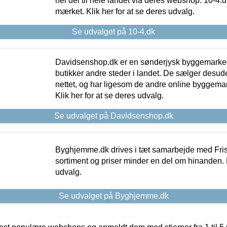
hel del til hele landet via deres webshop. 10-4.d
mærket. Klik her for at se deres udvalg.
Se udvalget på 10-4.dk
Davidsenshop.dk er en sønderjysk byggemark
butikker andre steder i landet. De sælger desud
nettet, og har ligesom de andre online byggemar
Klik her for at se deres udvalg.
Se udvalget på Davidsenshop.dk
Byghjemme.dk drives i tæt samarbejde med Fris
sortiment og priser minder en del om hinanden. K
udvalg.
Se udvalget på Byghjemme.dk