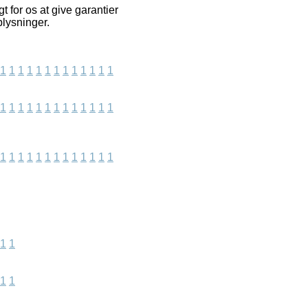
 for os at give garantier
lysninger.
1
1
1
1
1
1
1
1
1
1
1
1
1
1
1
1
1
1
1
1
1
1
1
1
1
1
1
1
1
1
1
1
1
1
1
1
1
1
1
1
1
1
1