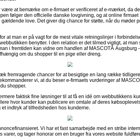
r være at bemærke om e-firmaet er verificeret af e-mærket, da d
en følger den officielle danske lovgivning, og at online firmaet
 gældende love. Det giver dig chance for støtte, når du møder 
 for at man er på vagt for de mest vitale retningslinjer i forbinde
ik webbutikken benytter. I den relation er det tilmed vigtigt, at 
s man i fremtiden kan vidne om handlen af MASCOTÂ Augsburg –
hængig om du shopper til en pige eller dreng.
ervæk fremragende chancer for at besigtige en lang række tidlige
ekommanderer vi, at du beser e-firmaets vurderinger af MASC
 du shopper.
mere faktisk fine løsninger til at få en idé om webbutikkens ku
lere hvor kunder kan publicere en omtale af deres købsoplevels
 et indtryk af tilfredsheden hos kunderne.
ncefinansieret. Vi har et fast samarbejde med en stribe inter
es varer, og tager honorar om en bruger fra vores website fuldfør