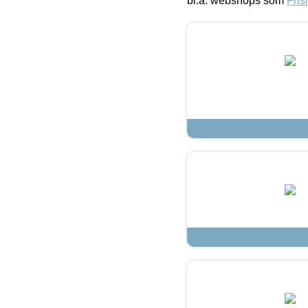
bl.a. webshops som
Fris