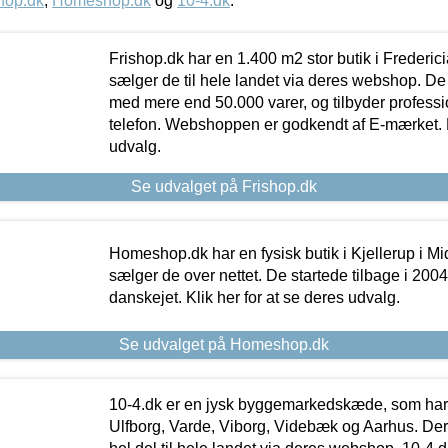
hop.dk
,
Homeshop.dk
og
10-4.dk
.
Frishop.dk har en 1.400 m2 stor butik i Frederic
sælger de til hele landet via deres webshop. De h
med mere end 50.000 varer, og tilbyder professi
telefon. Webshoppen er godkendt af E-mærket. Kl
udvalg.
Se udvalget på Frishop.dk
Homeshop.dk har en fysisk butik i Kjellerup i Mid
sælger de over nettet. De startede tilbage i 200
danskejet. Klik her for at se deres udvalg.
Se udvalget på Homeshop.dk
10-4.dk er en jysk byggemarkedskæde, som har 
Ulfborg, Varde, Viborg, Videbæk og Aarhus. De