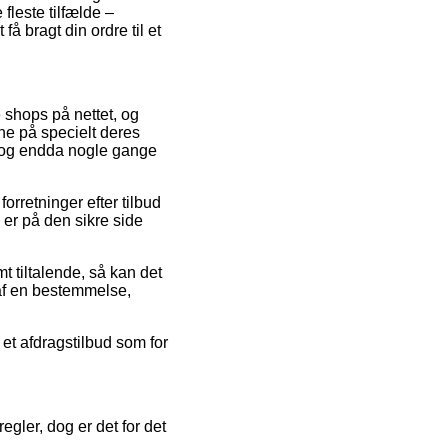
 fleste tilfælde –
å bragt din ordre til et
 shops på nettet, og
rne på specielt deres
t, og endda nogle gange
orretninger efter tilbud
er på den sikre side
t tiltalende, så kan det
 af en bestemmelse,
 et afdragstilbud som for
egler, dog er det for det