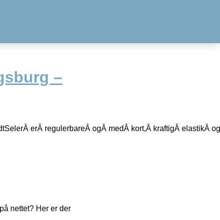
sburg –
idtSelerÂ erÂ regulerbareÂ ogÂ medÂ kort,Â kraftigÂ elast
å nettet? Her er der