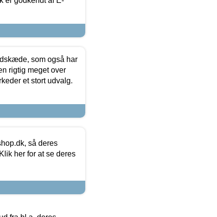
k er godkendt af E-
edskæde, som også har
en rigtig meget over
keder et stort udvalg.
hop.dk, så deres
lik her for at se deres