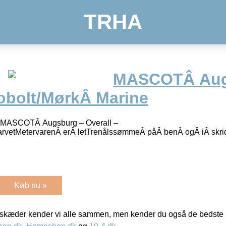
TRHA
MASCOTÂ Aug
Kobolt/MørkÂ Marine
ASCOTÂ Augsburg – Overall –
arvetMetervarenÂ erÂ letTrenålssømmeÂ påÂ benÂ ogÂ iÂ skr
Køb nu »
kæder kender vi alle sammen, men kender du også de bedste p