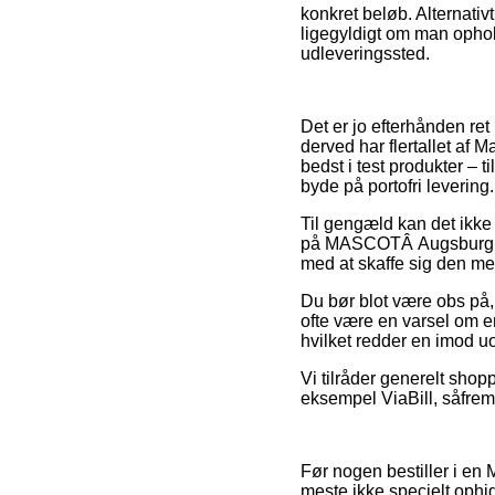
konkret beløb. Alternativt
ligegyldigt om man ophold
udleveringssted.
Det er jo efterhånden ret
derved har flertallet af 
bedst i test produkter – 
byde på portofri levering.
Til gengæld kan det ikke d
på MASCOTÂ Augsburg – O
med at skaffe sig den mes
Du bør blot være obs på, 
ofte være en varsel om e
hvilket redder en imod uo
Vi tilråder generelt shop
eksempel ViaBill, såfrem
Før nogen bestiller i en M
meste ikke specielt ophi