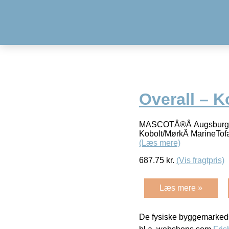
Overall – 
MASCOTÂ®Â AugsburgM
Kobolt/MørkÂ MarineTof
(Læs mere)
687.75
kr.
(Vis fragtpris)
Læs mere »
De fysiske byggemarkeds