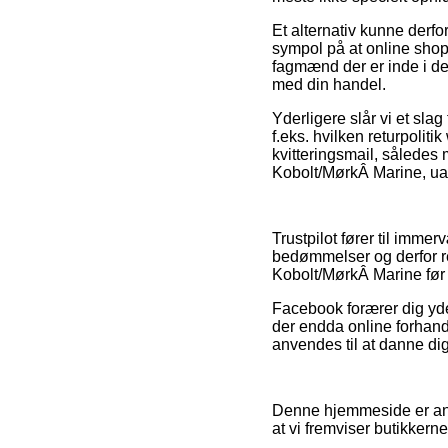
Et alternativ kunne derfo
sympol på at online shopp
fagmænd der er inde i de
med din handel.
Yderligere slår vi et slag
f.eks. hvilken returpolit
kvitteringsmail, sålede
Kobolt/MørkÂ Marine, uaf
Trustpilot fører til imm
bedømmelser og derfor r
Kobolt/MørkÂ Marine før
Facebook forærer dig yder
der endda online forhand
anvendes til at danne dig
Denne hjemmeside er anno
at vi fremviser butikkern