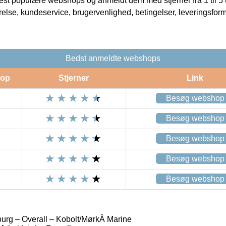
t populære webshops og anmeldt dem med stjerner fra 1 til 5 ud
rrelse, kundeservice, brugervenlighed, betingelser, leveringsfor
Bedst anmeldte webshops
op
Stjerner
Link
Besøg webshop
Besøg webshop
Besøg webshop
Besøg webshop
Besøg webshop
 – Overall – Kobolt/MørkÂ Marine