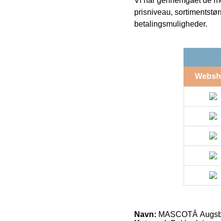
Vi har gennemgået de mes
prisniveau, sortimentstø
betalingsmuligheder.
Websh
Navn:
MASCOTÂ Augsburg