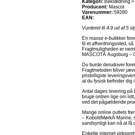
Kategori:
Beklædning > A
Producent:
Mascot
Varenummer:
59280
EAN:
Vurderet til
4.9
ud af 5 st
En masse e-butikker fores
til et afhentningssted, s
Fragtmuligheden er nemli
MASCOTÂ Augsburg – Ove
Du burde derudover foretræ
Fragtmetoden bliver jævn
prisbilligste leveringsve
at du fysisk befinder dig 
Antal dages levering på 
bruge ordren lige om lidt
ved det pågældende pro
Mange online outlets fr
– Kobolt/MørkÂ Marine, s
sandsynligt kan nå at få 
Enkelte internet virksomh