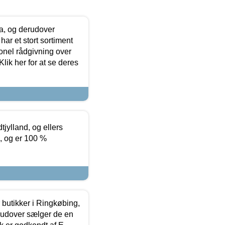
ia, og derudover
ar et stort sortiment
onel rådgivning over
ik her for at se deres
tjylland, og ellers
4, og er 100 %
butikker i Ringkøbing,
rudover sælger de en