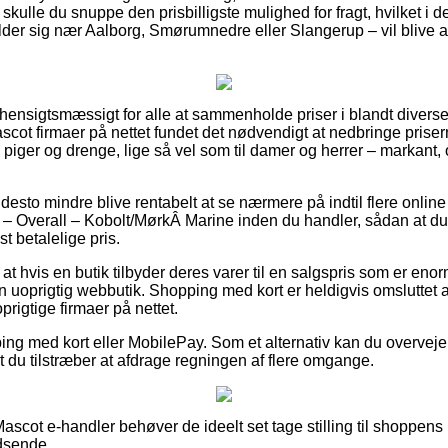
 skulle du snuppe den prisbilligste mulighed for fragt, hvilket i de
er sig nær Aalborg, Smørumnedre eller Slangerup – vil blive at f
 hensigtsmæssigt for alle at sammenholde priser i blandt diverse
Mascot firmaer på nettet fundet det nødvendigt at nedbringe prise
til piger og drenge, lige så vel som til damer og herrer – markan
esto mindre blive rentabelt at se nærmere på indtil flere online f
verall – Kobolt/MørkÂ Marine inden du handler, sådan at du 
t betalelige pris.
at hvis en butik tilbyder deres varer til en salgspris som er enorm
n uoprigtig webbutik. Shopping med kort er heldigvis omsluttet
prigtige firmaer på nettet.
ping med kort eller MobilePay. Som et alternativ kan du overveje
t du tilstræber at afdrage regningen af flere omgange.
ascot e-handler behøver de ideelt set tage stilling til shoppens r
dsende.