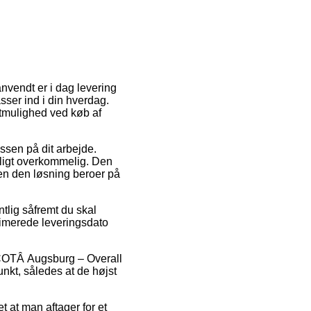
anvendt er i dag levering
sser ind i din hverdag.
gtmulighed ved køb af
essen på dit arbejde.
rligt overkommelig. Den
 men den løsning beroer på
tlig såfremt du skal
stimerede leveringsdato
SCOTÂ Augsburg – Overall
nkt, således at de højst
 at man aftager for et