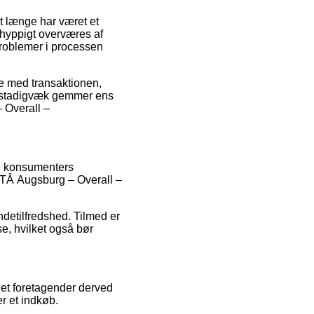
et længe har været et
 hyppigt overværes af
problemer i processen
lse med transaktionen,
man stadigvæk gemmer ens
 Overall –
re konsumenters
OTÂ Augsburg – Overall –
ndetilfredshed. Tilmed er
e, hvilket også bør
net foretagender derved
er et indkøb.