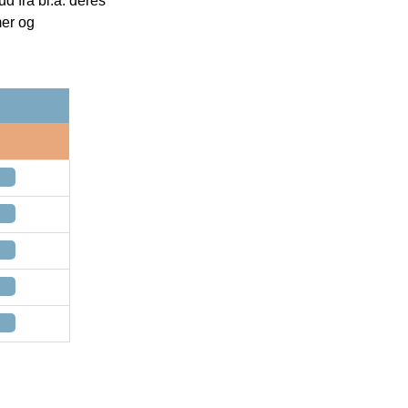
 fra bl.a. deres
mer og