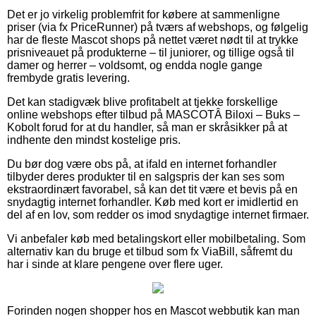
Det er jo virkelig problemfrit for købere at sammenligne
priser (via fx PriceRunner) på tværs af webshops, og følgelig
har de fleste Mascot shops på nettet været nødt til at trykke
prisniveauet på produkterne – til juniorer, og tillige også til
damer og herrer – voldsomt, og endda nogle gange
frembyde gratis levering.
Det kan stadigvæk blive profitabelt at tjekke forskellige
online webshops efter tilbud på MASCOTÂ Biloxi – Buks –
Kobolt forud for at du handler, så man er skråsikker på at
indhente den mindst kostelige pris.
Du bør dog være obs på, at ifald en internet forhandler
tilbyder deres produkter til en salgspris der kan ses som
ekstraordinært favorabel, så kan det tit være et bevis på en
snydagtig internet forhandler. Køb med kort er imidlertid en
del af en lov, som redder os imod snydagtige internet firmaer.
Vi anbefaler køb med betalingskort eller mobilbetaling. Som
alternativ kan du bruge et tilbud som fx ViaBill, såfremt du
har i sinde at klare pengene over flere uger.
Forinden nogen shopper hos en Mascot webbutik kan man