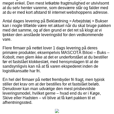
meget enkel. Den mest letkøbte fragtmulighed er utvivlsomt
at du selv henter varerne, som desværre står og falder med
at du er med kort afstand til internet webshoppens adresse.
Antal dages levering på Beklædning > Arbejdstøj > Bukser
kan i nogle tilfælde være ret aktuel når du skal bruge pakken
med det samme, og af den grund er det ret så klogt at vi
tjekker den anslåede leveringstid for den vedkommende
vare.
Flere firmaer på nettet lover 1 dags levering på deres
primære produkter, eksempelvis MASCOTÂ Biloxi – Buks –
Kobolt, men glem ikke at det er underforstået at du bestiller
før et fastslået klokkeslæt, med hensynstagen til at de
sandsynligvis kan nå at få varen ekspederet inden de
logistikansatte har fri.
En hel del firmaer på nettet frembyder fri fragt, men typisk
stiller det krav om at der bestilles for et fastslået beløb.
Derudover kan man udvælge den mest prisbevidste
leveringsmodel, hvilket gerne – hvad end du er i Køge,
Skive eller Hadsten – vil blive at få kørt pakken til et
afhentningssted.