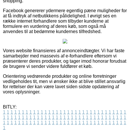
shopping.
Facebook genererer ydermere egentlig pæne muligheder for
at få indtryk af netbutikkens pålidelighed. I øvrigt ses en
række internet forhandlere som tilbyder kunderne at
formulere en vurdering af deres køb, som også må
anvendes til at bedømme kundernes tilfredshed.
Vores website finansieres af annonceindtægter. Vi har faste
samarbejder med massevis af e-forhandlere eftersom vi
præsenterer deres produkter, og tager imod honorar forudsat
de brugere vi sender videre fuldfører et køb.
Orientering vedrørende produkter og online forretninger
vedligeholdes tit, men vi ønsker ikke at blive stillet ansvarlig
for rettelser der kan være lavet siden sidste opdatering af
vores oplysninger.
BITLY:
1
1
1
1
1
1
1
1
1
1
1
1
1
1
1
1
1
1
1
1
1
1
1
1
1
1
1
1
1
1
1
1
1
1
1
1
1
1
1
1
1
1
1
1
1
1
1
1
1
1
1
1
1
1
1
1
1
1
1
1
1
1
1
1
1
1
1
1
1
1
1
1
1
1
1
1
1
1
1
1
1
1
1
1
1
1
1
1
1
1
1
1
1
1
1
1
1
1
1
1