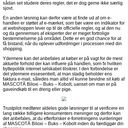
sådan set studere deres regler, det er dog gerne ikke særlig
sjovt.
En anden løsning kan derfor være at finde ud af om e-
handlen er støttet af e-mærket, som bør være en indikator for
at webshoppen lever op til de officielle regler, og at den nu
og da gennemses af eksperter der er meget fortrolige
bestemmelserne på området. Dette er en god chance for at
få bistand, når du oplever udfordringer i processen med din
shopping.
Ydermere kan det anbefales at køber er på vagt for de mest
aktuelle forhold der kan influere på handlen, som fx hvilken
byttepolitik internet selskabet tilsikrer. I den forbindelse er
det ydermere essesentielt, at man stadig beholder ens
faktura e-mail, således man altid vil kunne bevidne sit køb af
MASCOTÂ Biloxi – Buks – Kobolt, uanset om man er på
gaveindkøb til en dreng eller pige.
Trustpilot medfører aldeles gode løsninger til at verificere en
lang række tidligere konsumenters meninger og derfor kan
det anbefales, at du efterforsker e-forretningens vurderinger
af MASCOTÂ Biloxi – Buks – Kobolt inden du færdiggør din