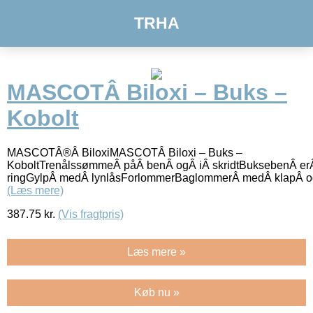
TRHA
MASCOTÂ Biloxi – Buks –
Kobolt
MASCOTÂ®Â BiloxiMASCOTÂ Biloxi – Buks –
KoboltTrenålssømmeÂ påÂ benÂ ogÂ iÂ skridtBuksebenÂ er
ringGylpÂ medÂ lynlåsForlommerBaglommerÂ medÂ klapÂ ogÂ
(Læs mere)
387.75
kr.
(Vis fragtpris)
Læs mere »
Køb nu »