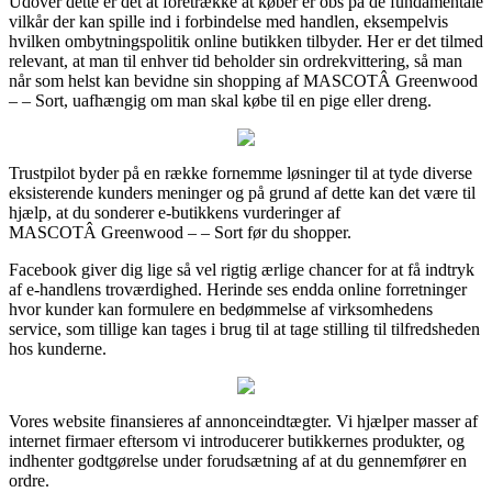
Udover dette er det at foretrække at køber er obs på de fundamentale
vilkår der kan spille ind i forbindelse med handlen, eksempelvis
hvilken ombytningspolitik online butikken tilbyder. Her er det tilmed
relevant, at man til enhver tid beholder sin ordrekvittering, så man
når som helst kan bevidne sin shopping af MASCOTÂ Greenwood
– – Sort, uafhængig om man skal købe til en pige eller dreng.
Trustpilot byder på en række fornemme løsninger til at tyde diverse
eksisterende kunders meninger og på grund af dette kan det være til
hjælp, at du sonderer e-butikkens vurderinger af
MASCOTÂ Greenwood – – Sort før du shopper.
Facebook giver dig lige så vel rigtig ærlige chancer for at få indtryk
af e-handlens troværdighed. Herinde ses endda online forretninger
hvor kunder kan formulere en bedømmelse af virksomhedens
service, som tillige kan tages i brug til at tage stilling til tilfredsheden
hos kunderne.
Vores website finansieres af annonceindtægter. Vi hjælper masser af
internet firmaer eftersom vi introducerer butikkernes produkter, og
indhenter godtgørelse under forudsætning af at du gennemfører en
ordre.