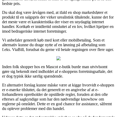
bedste pris.
Du skal dog være årvågen med, at ifald en shop markedsfører et
produkt til en salgspris der virker urealistisk tiltalende, kunne det for
det meste være et karakteristika der viser en snydagtig internet
handler. Kortkøb er imidlertid omsluttet af en lov, hvilket hjælper en
imod bedrageriske internet forretninger.
Vi anbefaler generelt køb med kort eller mobilbetaling. Som et
alternativ kunne du drage nytte af en løsning på afbetaling som
f.eks. ViaBill, forudsat du gerne vil betale regningen over flere uger.
Inden folk shopper hos en Mascot e-butik burde man utvivlsomt
gøre sig bekendt med indholdet af e-shoppens forretningsaftale, det
er dog typisk ikke særlig spændende.
Et alternativt forslag kunne måske være at kigge hvorvidt e-shoppen
er e-mærke tilsluttet, da det generelt er en angivelse af at e-
forhandleren opretholder de opstillede regler, foruden at den ofte
efterses af sagkyndige som har den nødvendige knowhow om
reglerne på området. Dette er en god chance for assistance, såfremt
du oplever problemer med din handel.