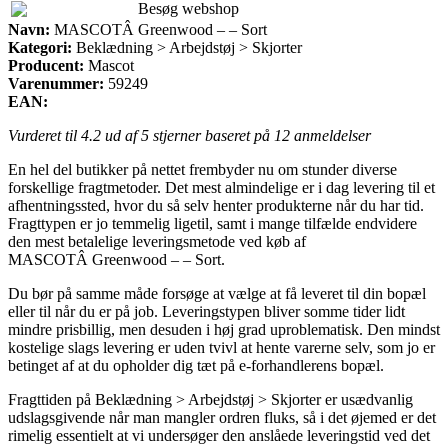
Besøg webshop
Navn:
MASCOTÂ Greenwood – – Sort
Kategori:
Beklædning > Arbejdstøj > Skjorter
Producent:
Mascot
Varenummer:
59249
EAN:
Vurderet til
4.2
ud af 5 stjerner baseret på
12
anmeldelser
En hel del butikker på nettet frembyder nu om stunder diverse
forskellige fragtmetoder. Det mest almindelige er i dag levering til et
afhentningssted, hvor du så selv henter produkterne når du har tid.
Fragttypen er jo temmelig ligetil, samt i mange tilfælde endvidere
den mest betalelige leveringsmetode ved køb af
MASCOTÂ Greenwood – – Sort.
Du bør på samme måde forsøge at vælge at få leveret til din bopæl
eller til når du er på job. Leveringstypen bliver somme tider lidt
mindre prisbillig, men desuden i høj grad uproblematisk. Den mindst
kostelige slags levering er uden tvivl at hente varerne selv, som jo er
betinget af at du opholder dig tæt på e-forhandlerens bopæl.
Fragttiden på Beklædning > Arbejdstøj > Skjorter er usædvanlig
udslagsgivende når man mangler ordren fluks, så i det øjemed er det
rimelig essentielt at vi undersøger den anslåede leveringstid ved det