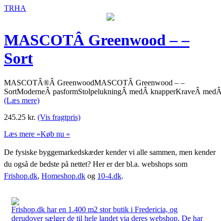
TRHA
MASCOTÂ Greenwood – –
Sort
MASCOTÂ®Â GreenwoodMASCOTÂ Greenwood – –
SortModerneÂ pasformStolpelukningÂ medÂ knapperKraveÂ medÂ 
(Læs mere)
245.25
kr.
(Vis fragtpris)
Læs mere »
Køb nu »
De fysiske byggemarkedskæder kender vi alle sammen, men kender
du også de bedste på nettet? Her er der bl.a. webshops som
Frishop.dk
,
Homeshop.dk
og
10-4.dk
.
Frishop.dk har en 1.400 m2 stor butik i Fredericia, og
derudover sælger de til hele landet via deres webshop. De har