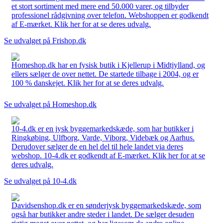
et stort sortiment med mere end 50.000 varer, og tilbyder
professionel rådgivning over telefon. Webshoppen er godkendt
af E-mærket. Klik her for at se deres udvalg.
Se udvalget på Frishop.dk
Homeshop.dk har en fysisk butik i Kjellerup i Midtjylland, og
ellers sælger de over nettet. De startede tilbage i 2004, og er
100 % danskejet. Klik her for at se deres udvalg.
Se udvalget på Homeshop.dk
10-4.dk er en jysk byggemarkedskæde, som har butikker i
Ringkøbing, Ulfborg, Varde, Viborg, Videbæk og Aarhus.
Derudover sælger de en hel del til hele landet via deres
webshop. 10-4.dk er godkendt af E-mærket. Klik her for at se
deres udvalg.
Se udvalget på 10-4.dk
Davidsenshop.dk er en sønderjysk byggemarkedskæde, som
også har butikker andre steder i landet. De sælger desuden