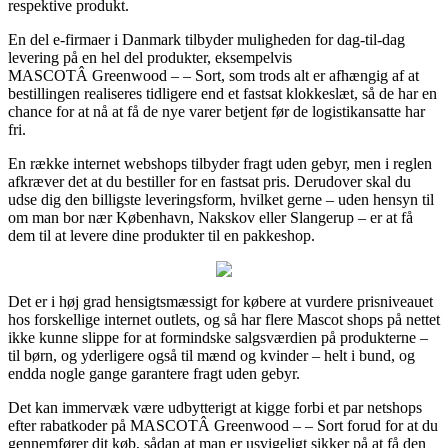
respektive produkt.
En del e-firmaer i Danmark tilbyder muligheden for dag-til-dag
levering på en hel del produkter, eksempelvis
MASCOTÂ Greenwood – – Sort, som trods alt er afhængig af at
bestillingen realiseres tidligere end et fastsat klokkeslæt, så de har en
chance for at nå at få de nye varer betjent før de logistikansatte har
fri.
En række internet webshops tilbyder fragt uden gebyr, men i reglen
afkræver det at du bestiller for en fastsat pris. Derudover skal du
udse dig den billigste leveringsform, hvilket gerne – uden hensyn til
om man bor nær København, Nakskov eller Slangerup – er at få
dem til at levere dine produkter til en pakkeshop.
Det er i høj grad hensigtsmæssigt for købere at vurdere prisniveauet
hos forskellige internet outlets, og så har flere Mascot shops på nettet
ikke kunne slippe for at formindske salgsværdien på produkterne –
til børn, og yderligere også til mænd og kvinder – helt i bund, og
endda nogle gange garantere fragt uden gebyr.
Det kan immervæk være udbytterigt at kigge forbi et par netshops
efter rabatkoder på MASCOTÂ Greenwood – – Sort forud for at du
gennemfører dit køb, sådan at man er usvigeligt sikker på at få den